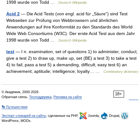
1998 wurde von Todd …
Deutsch Wikipedia
Acid 2
— Die Acid Tests (von engl. acid für „Säure“) sind Test
Webseiten zur Prüfung von Webbrowsern und ähnlichen
Anwendungen auf ihre Konformität zu den Standards des World
Wide Web Consortiums (W3C). Der erste Acid Test aus dem Jahr
1998 wurde von Todd …
Deutsch Wikipedia
test
— I n. examination, set of questions 1) to administer, conduct,
give a test 2) to draw up, make up, set (BE) a test 3) to take a test
4) to fail; pass a test 5) a demanding, difficult; easy test 6) an
achievement; aptitude; intelligence; loyalty… …
Combinatory dictionary
© Академик, 2000-2026
18+
Обратная связь:
Техподдержка
,
Реклама на сайте
👣 Путешествия
Экспорт словарей на сайты
, сделанные на PHP,
Joomla,
Drupal,
WordPress, MODx.