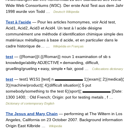
Wide Web Consortiums (W3C). Der erste Acid Test aus dem Jahr
1998 wurde von Todd …
Deutsch Wikipedia
Test à l'acide
— Pour les articles homonymes, voir Acid test,
Acid1, Acid2, Acid3 et Acid4. Un test à l acide désigne
communément une méthode d identification chimique simple des
matériaux métalliques à base d acide, et en particulier dans le
cadre historique de… …
Wikipédia en Français
test
— {{Roman}}I.{{/Roman}} noun 1 examination of sb s
knowledge/ability ADJECTIVE ▪ demanding, difficult,
gruelling/grueling ▪ easy, simple ▪ fair, good …
Collocations dictionary
test
— test1 W1S1 [test] n ▬▬▬▬▬▬▬ 1¦(exam)¦ 2¦(medical)¦
3¦(machine/product)¦ 4¦(difficult situation)¦ 5 put
somebody/something to the test 6¦(sport)¦ ▬▬▬▬▬▬▬ [Date:
1300 1400; : Old French; Origin: pot for testing metals , f …
Dictionary of contemporary English
The Jesus and Mary Chain
— performing at The Wiltern in Los
Angeles, California on 23 October 2007. Background information
Origin East Kilbride …
Wikipedia