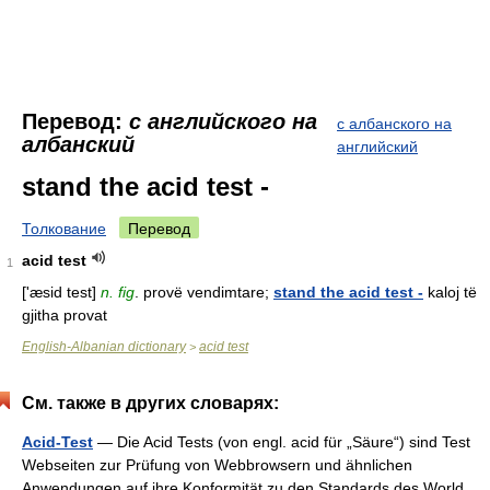
Перевод:
с английского на
с албанского на
албанский
английский
stand the acid test -
Толкование
Перевод
acid test
1
['æsid test]
n. fig
. provë vendimtare;
stand the acid test -
kaloj të
gjitha provat
English-Albanian dictionary
acid test
>
См. также в других словарях:
Acid-Test
— Die Acid Tests (von engl. acid für „Säure“) sind Test
Webseiten zur Prüfung von Webbrowsern und ähnlichen
Anwendungen auf ihre Konformität zu den Standards des World