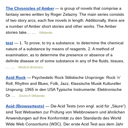
The Chronicles of Amber
— is group of novels that comprise a
fantasy series written by Roger Zelazny. The main series consists
of two story arcs, each five novels in length. Additionally, there are
a number of Amber short stories and other works. The Amber
stories take… …
Wikipedia
test
— 1. To prove; to try a substance; to determine the chemical
nature of a substance by means of reagents. 2. A method of
examination, as to determine the presence or absence of a
definite disease or of some substance in any of the fluids, tissues,
… …
Medical dictionary
Acid Rock
— Psychedelic Rock Stilistische Ursprünge: Rock ’n’
Roll, Rhythm and Blues, Folk, Jazz, Klassische Musik Kultureller
Ursprung: 1965 in den USA Typische Instrumente: Elektronische
Or …
Deutsch Wikipedia
Acid (Browsertests)
— Die Acid Tests (von engl. acid für „Säure“)
sind Test Webseiten zur Prüfung von Webbrowsern und ähnlichen
Anwendungen auf ihre Konformität zu den Standards des World
Wide Web Consortiums (W3C). Der erste Acid Test aus dem Jahr