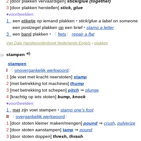
2
[door plakken vervaardigen]
stick/glue (together)
3
[door plakken herstellen]
stick, glue
♦
voorbeelden:
1
een
etiketje
op iemand plakken
•
stick/glue a label on someone
een postzegel plakken
op
een brief
•
stamp a letter
3
een
band
plakken
•
〈
fiets
〉
repair a flat
Van Dale Handwoordenboek Nederlands-Engels
plakken
>
stampen
16
stampen
I
〈
onovergankelijk werkwoord
〉
1
[de voet met kracht neerstoten]
stamp
2
[met betrekking tot machines]
thump
3
[met betrekking tot schepen]
pitch
⇒
plunge
4
[krachtig op iets stoten]
bump, knock
♦
voorbeelden:
1
met
zijn voet stampen
•
stamp one's foot
II
〈
overgankelijk werkwoord
〉
1
[door stoten kleiner maken/mengen]
pound
⇒
crush
,
pulverize
2
[door stoten aanstampen]
tamp
⇒
pound
3
[door stoten doppen]
thresh, thrash