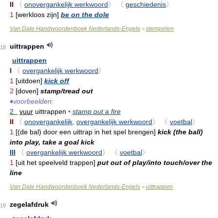
II
〈
onovergankelijk werkwoord
〉
〈
geschiedenis
〉
1
[werkloos zijn]
be on the dole
Van Dale Handwoordenboek Nederlands-Engels
stempelen
>
uittrappen
18
uittrappen
I
〈
overgankelijk werkwoord
〉
1
[uitdoen]
kick off
2
[doven]
stamp/tread out
♦
voorbeelden:
2
vuur
uittrappen
•
stamp out a fire
II
〈
onovergankelijk
,
overgankelijk werkwoord
〉
〈
voetbal
〉
1
[(de bal) door een uittrap in het spel brengen]
kick (the ball)
into play, take a goal kick
III
〈
overgankelijk werkwoord
〉
〈
voetbal
〉
1
[uit het speelveld trappen]
put out of play/into touch/over the
line
Van Dale Handwoordenboek Nederlands-Engels
uittrappen
>
zegelafdruk
19