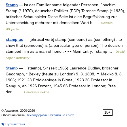
Stamp
— ist der Familienname folgender Personen: Joachim
Stamp (* 1970), deutscher Politiker (FDP) Terence Stamp (* 1939),
britischer Schauspieler Diese Seite ist eine Begriffsklärung zur
Unterscheidung mehrerer mit demselben Wort b …
Deutsch
Wikipedia
stamp as
— [phrasal verb] stamp (someone) as (something) : to
show that (someone) is (a particular type of person) The decision
stamped him as a man of honor. • • • Main Entry: ↑stamp …
Useful
english dictionary
Stamp
— [stæmp], Sir (seit 1965) Laurence Dudley, britischer
Geograph, * Bexley (heute zu London) 9. 3. 1898, ✝ Mexiko 8. 8.
1966; 1921 23 Erdölgeologe in Birma, 1923 26 Professor in
Rangun, ab 1926 Dozent, 1945 66 Professor in London; Präs.
der… …
Universal-Lexikon
© Академик, 2000-2026
18+
Обратная связь:
Техподдержка
,
Реклама на сайте
👣 Путешествия