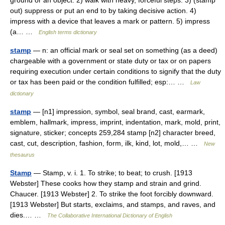
ground or an object. 2) walk with heavy, forceful steps. 3) (stamp
out) suppress or put an end to by taking decisive action. 4)
impress with a device that leaves a mark or pattern. 5) impress
(a… …
English terms dictionary
stamp
— n: an official mark or seal set on something (as a deed)
chargeable with a government or state duty or tax or on papers
requiring execution under certain conditions to signify that the duty
or tax has been paid or the condition fulfilled; esp:… …
Law
dictionary
stamp
— [n1] impression, symbol, seal brand, cast, earmark,
emblem, hallmark, impress, imprint, indentation, mark, mold, print,
signature, sticker; concepts 259,284 stamp [n2] character breed,
cast, cut, description, fashion, form, ilk, kind, lot, mold,… …
New
thesaurus
Stamp
— Stamp, v. i. 1. To strike; to beat; to crush. [1913
Webster] These cooks how they stamp and strain and grind.
Chaucer. [1913 Webster] 2. To strike the foot forcibly downward.
[1913 Webster] But starts, exclaims, and stamps, and raves, and
dies.… …
The Collaborative International Dictionary of English