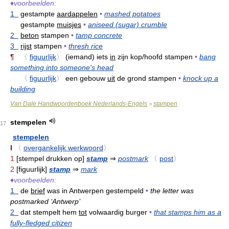
♦
voorbeelden:
1
gestampte
aardappelen
•
mashed potatoes
gestampte
muisjes
•
aniseed (sugar) crumble
2
beton
stampen
•
tamp concrete
3
rijst
stampen
•
thresh rice
¶
〈
figuurlijk
〉
(iemand) iets
in
zijn kop/hoofd stampen
•
bang
something into someone's head
〈
figuurlijk
〉
een gebouw
uit
de grond stampen
•
knock up a
building
Van Dale Handwoordenboek Nederlands-Engels
stampen
>
stempelen
17
stempelen
I
〈
overgankelijk werkwoord
〉
1
[stempel drukken op]
stamp
⇒
postmark
〈
post
〉
2
[figuurlijk]
stamp
⇒
mark
♦
voorbeelden:
1
de
brief
was in Antwerpen gestempeld
•
the letter was
postmarked ‘Antwerp’
2
dat stempelt hem
tot
volwaardig burger
•
that stamps him as a
fully-fledged citizen