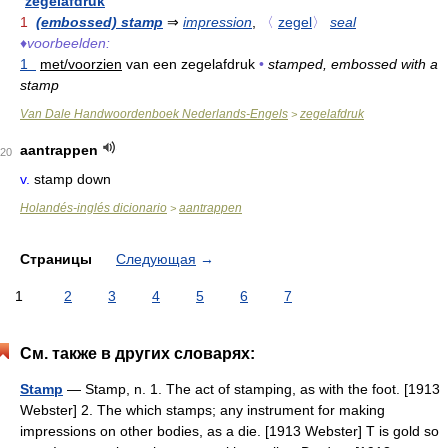
zegelafdruk
1
(embossed) stamp
⇒
impression
,
〈
zegel
〉
seal
♦
voorbeelden:
1
met/voorzien
van een zegelafdruk
•
stamped, embossed with a
stamp
Van Dale Handwoordenboek Nederlands-Engels
zegelafdruk
>
aantrappen
20
v.
stamp down
Holandés-inglés dicionario
aantrappen
>
Страницы
Следующая
→
1
2
3
4
5
6
7
См. также в других словарях:
Stamp
— Stamp, n. 1. The act of stamping, as with the foot. [1913
Webster] 2. The which stamps; any instrument for making
impressions on other bodies, as a die. [1913 Webster] T is gold so