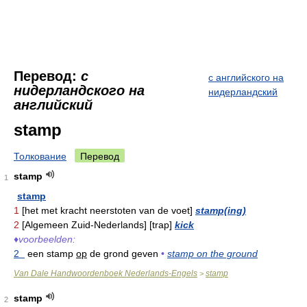
Перевод:
с
с английского на
нидерландского на
нидерландский
английский
stamp
Толкование
Перевод
stamp
1
stamp
1
[het met kracht neerstoten van de voet]
stamp(ing)
2
[Algemeen Zuid-Nederlands] [trap]
kick
♦
voorbeelden:
2
een stamp
op
de grond geven
•
stamp on the ground
Van Dale Handwoordenboek Nederlands-Engels
stamp
>
stamp
2