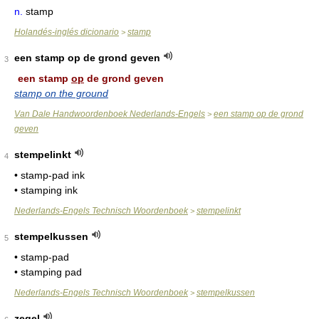
n.
stamp
Holandés-inglés dicionario
stamp
>
een stamp op de grond geven
3
een stamp
op
de grond geven
stamp on the ground
Van Dale Handwoordenboek Nederlands-Engels
een stamp op de grond
>
geven
stempelinkt
4
• stamp-pad ink
• stamping ink
Nederlands-Engels Technisch Woordenboek
stempelinkt
>
stempelkussen
5
• stamp-pad
• stamping pad
Nederlands-Engels Technisch Woordenboek
stempelkussen
>
zegel