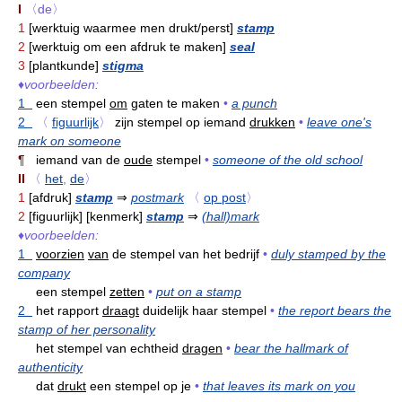
I
〈de〉
1
[werktuig waarmee men drukt/perst]
stamp
2
[werktuig om een afdruk te maken]
seal
3
[plantkunde]
stigma
♦
voorbeelden:
1
een stempel
om
gaten te maken
•
a punch
2
〈
figuurlijk
〉
zijn stempel op iemand
drukken
•
leave one's
mark on someone
¶
iemand van de
oude
stempel
•
someone of the old school
II
〈
het
,
de
〉
1
[afdruk]
stamp
⇒
postmark
〈
op post
〉
2
[figuurlijk] [kenmerk]
stamp
⇒
(hall)mark
♦
voorbeelden:
1
voorzien
van
de stempel van het bedrijf
•
duly stamped by the
company
een stempel
zetten
•
put on a stamp
2
het rapport
draagt
duidelijk haar stempel
•
the report bears the
stamp of her personality
het stempel van echtheid
dragen
•
bear the hallmark of
authenticity
dat
drukt
een stempel op je
•
that leaves its mark on you