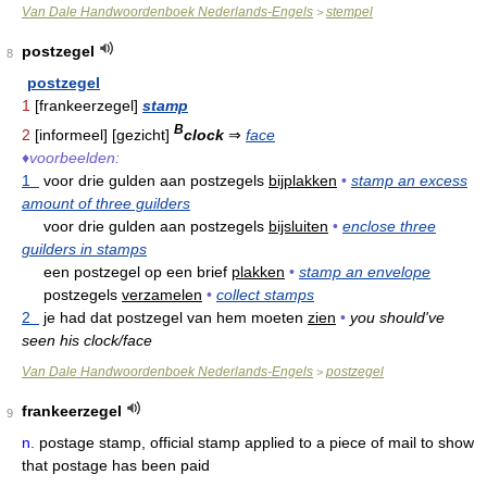
Van Dale Handwoordenboek Nederlands-Engels
stempel
>
postzegel
8
postzegel
1
[frankeerzegel]
stamp
B
2
[informeel] [gezicht]
clock
⇒
face
♦
voorbeelden:
1
voor drie gulden aan postzegels
bijplakken
•
stamp an excess
amount of three guilders
voor drie gulden aan postzegels
bijsluiten
•
enclose three
guilders in stamps
een postzegel op een brief
plakken
•
stamp an envelope
postzegels
verzamelen
•
collect stamps
2
je had dat postzegel van hem moeten
zien
•
you should've
seen his clock/face
Van Dale Handwoordenboek Nederlands-Engels
postzegel
>
frankeerzegel
9
n.
postage stamp, official stamp applied to a piece of mail to show
that postage has been paid