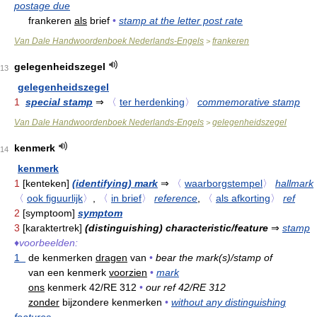
postage due
frankeren
als
brief
•
stamp at the letter post rate
Van Dale Handwoordenboek Nederlands-Engels
frankeren
>
gelegenheidszegel
13
gelegenheidszegel
1
special stamp
⇒
〈
ter herdenking
〉
commemorative stamp
Van Dale Handwoordenboek Nederlands-Engels
gelegenheidszegel
>
kenmerk
14
kenmerk
1
[kenteken]
(identifying) mark
⇒
〈
waarborgstempel
〉
hallmark
〈
ook figuurlijk
〉
,
〈
in brief
〉
reference
,
〈
als afkorting
〉
ref
2
[symptoom]
symptom
3
[karaktertrek]
(distinguishing) characteristic/feature
⇒
stamp
♦
voorbeelden:
1
de kenmerken
dragen
van
•
bear the mark(s)/stamp of
van een kenmerk
voorzien
•
mark
ons
kenmerk 42/RE 312
•
our ref 42/RE 312
zonder
bijzondere kenmerken
•
without any distinguishing