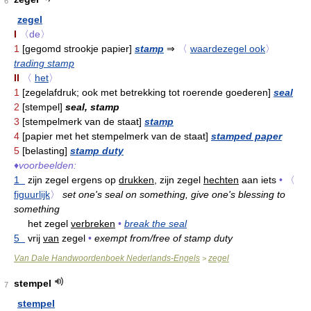
6
zegel
I
〈de〉
1
[gegomd strookje papier]
stamp
⇒
〈
waardezegel ook
〉
trading stamp
II
〈
het
〉
1
[zegelafdruk; ook met betrekking tot roerende goederen]
seal
2
[stempel]
seal, stamp
3
[stempelmerk van de staat]
stamp
4
[papier met het stempelmerk van de staat]
stamped paper
5
[belasting]
stamp duty
♦
voorbeelden:
1
zijn zegel ergens op
drukken,
zijn zegel
hechten
aan iets
•
〈
figuurlijk
〉
set one's seal on something, give one's blessing to
something
het zegel
verbreken
•
break the seal
5
vrij
van
zegel
•
exempt from/free of stamp duty
Van Dale Handwoordenboek Nederlands-Engels
zegel
>
stempel
7
stempel