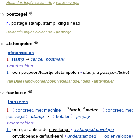
Holandés-inglés dicionario
frankeerzegel
>
postzegel
10
n.
postage stamp, stamp, king's head
Holandés-inglés dicionario
postzegel
>
afstempelen
11
afstempelen
1
stamp
⇒
cancel
,
postmark
♦
voorbeelden:
1
een paspoort/kaartje afstempelen
•
stamp a passport/ticket
Van Dale Handwoordenboek Nederlands-Engels
afstempelen
>
frankeren
12
frankeren
B
A
1
〈
concreet
,
met machine
〉
frank,
meter
;
〈
concreet
,
met
postzegel
〉
stamp
⇒
〈
betalen
〉
prepay
♦
voorbeelden:
1
een gefrankeerde
enveloppe
•
a stamped envelope
onvoldoende
gefrankeerd
•
understamped
;
〈
op enveloppe
〉