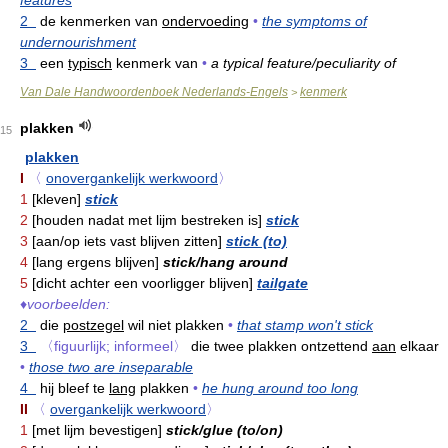
features
2
de kenmerken van
ondervoeding
•
the symptoms of
undernourishment
3
een
typisch
kenmerk van
•
a typical feature/peculiarity of
Van Dale Handwoordenboek Nederlands-Engels
kenmerk
>
plakken
15
plakken
I
〈
onovergankelijk werkwoord
〉
1
[kleven]
stick
2
[houden nadat met lijm bestreken is]
stick
3
[aan/op iets vast blijven zitten]
stick (to)
4
[lang ergens blijven]
stick/hang around
5
[dicht achter een voorligger blijven]
tailgate
♦
voorbeelden:
2
die
postzegel
wil niet plakken
•
that stamp won't stick
3
〈figuurlijk; informeel〉
die twee plakken ontzettend
aan
elkaar
•
those two are inseparable
4
hij bleef te
lang
plakken
•
he hung around too long
II
〈
overgankelijk werkwoord
〉
1
[met lijm bevestigen]
stick/glue (to/on)