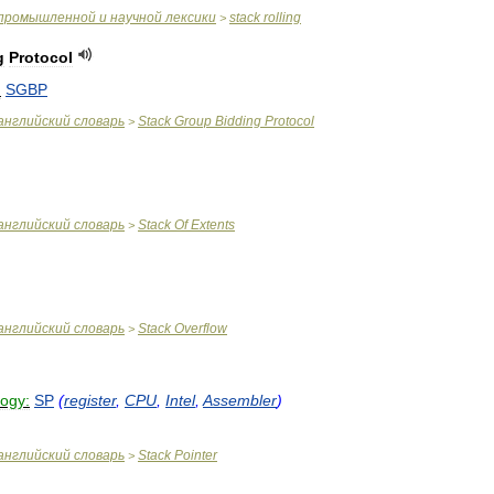
промышленной
и
научной
лексики
stack
rolling
>
g
Protocol
:
SGBP
английский
словарь
Stack
Group
Bidding
Protocol
>
английский
словарь
Stack
Of
Extents
>
английский
словарь
Stack
Overflow
>
logy:
SP
(
register
,
CPU
,
Intel
,
Assembler
)
английский
словарь
Stack
Pointer
>