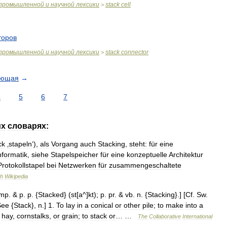
промышленной
и
научной
лексики
stack
cell
>
торов
промышленной
и
научной
лексики
stack
connector
>
ующая
→
4
5
6
7
их
словарях:
ck
‚stapeln
‘),
als
Vorgang
auch
Stacking
,
steht:
für
eine
nformatik
,
siehe
Stapelspeicher
für
eine
konzeptuelle
Architektur
Protokollstapel
bei
Netzwerken
für
zusammengeschaltete
ch
Wikipedia
imp
. &
p
.
p
. {
Stacked
} (
st
[
a
^]
kt
);
p
.
pr
. &
vb
.
n
. {
Stacking
}.] [
Cf
.
Sw
.
See
{
Stack
},
n
.]
1
.
To
lay
in
a
conical
or
other
pile
;
to
make
into
a
hay
,
cornstalks
,
or
grain
;
to
stack
or
… …
The
Collaborative
International