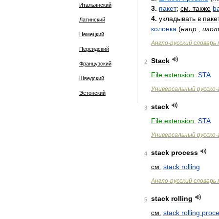
Итальянский
3
.
пакет
;
см
.
также
b
4
.
укладывать
в
паке
Латинский
колонка
(
напр
.,
изол
Немецкий
Англо
-
русский
словарь
Персидский
Stack
2
Французский
File
extension:
STA
Шведский
Универсальный
русско
-
Эстонский
stack
3
File
extension:
STA
Универсальный
русско
-
stack
process
4
см
.
stack
rolling
Англо
-
русский
словарь
stack
rolling
5
см
.
stack
rolling
proc