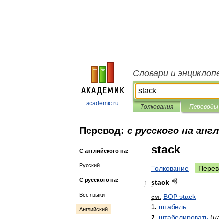
Словари и энциклоп
academic.ru
Толкования
Переводы
Перевод:
с русского на анг
stack
С английского на:
Русский
Толкование
Перев
С русского на:
stack
1
Все языки
см
.
BOP
stack
1
.
штабель
Английский
2
.
штабелировать
(
н