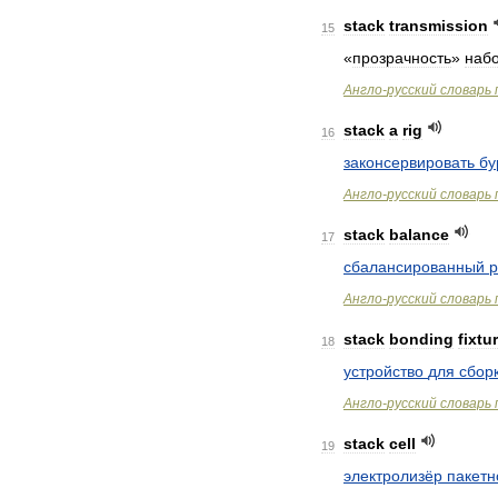
stack
transmission
15
«
прозрачность
»
наб
Англо
-
русский
словарь
stack
a
rig
16
законсервировать
бу
Англо
-
русский
словарь
stack
balance
17
сбалансированный
Англо
-
русский
словарь
stack
bonding
fixtu
18
устройство
для
сбор
Англо
-
русский
словарь
stack
cell
19
электролизёр
пакетн