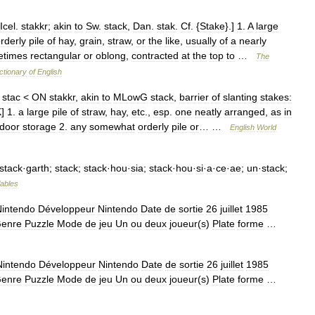
Icel
.
stakkr
;
akin
to
Sw
.
stack
,
Dan
.
stak
.
Cf
. {
Stake
}.]
1
.
A
large
rderly
pile
of
hay
,
grain
,
straw
,
or
the
like
,
usually
of
a
nearly
etimes
rectangular
or
oblong
,
contracted
at
the
top
to
…
The
ctionary
of
English
stac
<
ON
stakkr
,
akin
to
MLowG
stack
,
barrier
of
slanting
stakes:
K
]
1
.
a
large
pile
of
straw
,
hay
,
etc
.,
esp
.
one
neatly
arranged
,
as
in
door
storage
2
.
any
somewhat
orderly
pile
or
… …
English
World
stack
·
garth
;
stack
;
stack
·
hou
·
sia
;
stack
·
hou
·
si
·
a
·
ce
·
ae
;
un
·
stack
;
lables
Nintendo
Développeur
Nintendo
Date
de
sortie
26
juillet
1985
enre
Puzzle
Mode
de
jeu
Un
ou
deux
joueur
(
s
)
Plate
forme
…
Nintendo
Développeur
Nintendo
Date
de
sortie
26
juillet
1985
enre
Puzzle
Mode
de
jeu
Un
ou
deux
joueur
(
s
)
Plate
forme
…