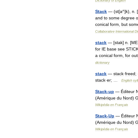
Dictionary
of
English
Stack
— (
st
[
a
^]
k
),
n
. [
and
to
some
degree
o
conical
form
,
but
som
Collaborative
International
Di
stack
— [
stak
]
n
. [
ME
for
IE
base
see
STIC
a
conical
form
,
for
out
dictionary
stack
—
stack
·
freed
;
stack
·
er
; …
English
syl
Stack
-
up
—
Éditeur
(
Amérique
du
Nord
)
G
Wikipédia
en
Français
Stack
-
Up
—
Éditeur
(
Amérique
du
Nord
)
G
Wikipédia
en
Français