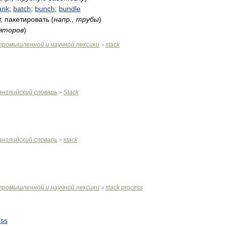
ank
;
batch
;
bunch
;
bundle
т
,
пакетировать
(
напр
.,
трубы
)
яторов
)
промышленной
и
научной
лексики
stack
>
английский
словарь
Stack
>
английский
словарь
stack
>
промышленной
и
научной
лексики
stack
process
>
ess