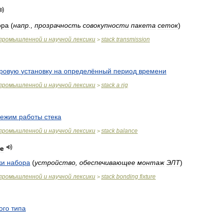
ора
(
напр
.,
прозрачность
совокупности
пакета
сеток
)
промышленной
и
научной
лексики
stack
transmission
>
ровую
установку
на
определённый
период
времени
промышленной
и
научной
лексики
stack
a
rig
>
режим
работы
стека
промышленной
и
научной
лексики
stack
balance
>
re
ки
набора
(
устройство
,
обеспечивающее
монтаж
ЭЛТ
)
промышленной
и
научной
лексики
stack
bonding
fixture
>
ого
типа