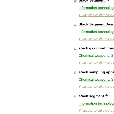
Stack
Segment
10
Information
technolog
Универсальный
русско
-
Stack
Segment
Desc
11
Information
technolog
Универсальный
русско
-
stack
gas
condition
12
Chemical
weapons:
S
Универсальный
русско
-
stack
sampling
appa
13
Chemical
weapons:
S
Универсальный
русско
-
stack
segment
14
Information
technolog
Универсальный
русско
-