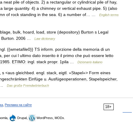
a
neat
pile
of
objects
.
2
)
a
rectangular
or
cylindrical
pile
of
hay
,
a
large
quantity
.
4
)
a
chimney
or
vertical
exhaust
pipe
.
5
) (
also
umn
of
rock
standing
in
the
sea
.
6
)
a
number
of
… …
English
terms
blage
,
bulk
,
hoard
,
load
,
store
(
depository
)
Burton
s
Legal
.
Burton
.
2006
…
Law
dictionary
ngl
. {{
wmetafile0
}}
TS
inform
.
porzione
della
memoria
di
un
a
,
per
cui
l
ultimo
dato
inserito
è
il
primo
che
può
essere
letto
1985
.
ETIMO:
ingl
.
stack
propr
.
1pila
…
Dizionario
italiano
,
s
<
aus
gleichbed
.
engl
.
stack
,
eigtl
. »
Stapel
«>
Form
eines
ingeschränkten
Einfüge
u
.
Ausfügeoperationen
,
Stapelspeicher
,
 …
Das
große
Fremdwörterbuch
ка
,
Реклама на сайте
18+
omla,
Drupal,
WordPress, MODx.