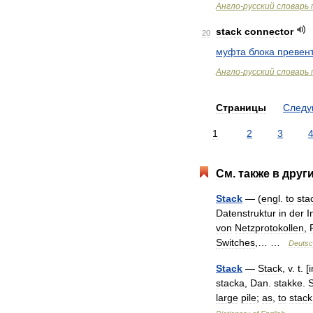
Англо
-
русский
словарь
stack
connector
20
муфта
блока
превен
Англо
-
русский
словарь
Страницы
След
1
2
3
См
.
также
в
друг
Stack
— (
engl
.
to
sta
Datenstruktur
in
der
I
von
Netzprotokollen
,
Switches
,… …
Deuts
Stack
—
Stack
,
v
.
t
. [
stacka
,
Dan
.
stakke
.
large
pile
;
as
,
to
stack