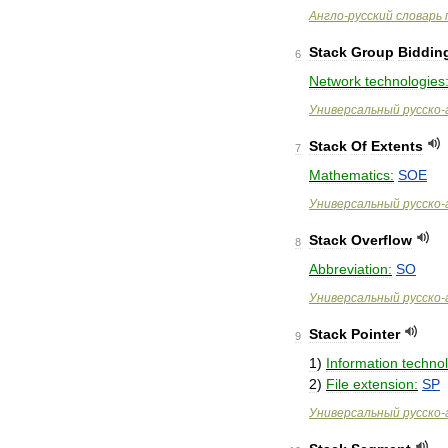
Англо
-
русский
словарь
Stack
Group
Biddin
6
Network
technologies
Универсальный
русско
-
Stack
Of
Extents
7
Mathematics:
SOE
Универсальный
русско
-
Stack
Overflow
8
Abbreviation:
SO
Универсальный
русско
-
Stack
Pointer
9
1
)
Information
techno
2
)
File
extension:
SP
Универсальный
русско
-