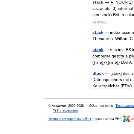
stack
—
►
NOUN
1
)
straw
,
etc
.
3
)
informal
sea
stack
)
Brit
.
a
col
dictionary
stack
—
index
assem
Thesaurus
.
William
C
stack
—
s
.
m
.
inv
.
ES
i
computer
gestita
a
pil
{{
line
}} {{/
line
}}
DATA:
Stack
— [
stæk
]
der
;
s
Datenspeichers
mit
e
Kellerspeicher
(
EDV
)
© Академик, 2000-2026
Обратная связь:
Техподдерж
👣 Путешествия
Экспорт словарей на сайты
, сделанные на PHP,
Jo