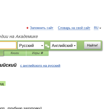
Запомнить сайт
Словарь на свой сайт
RU
едии на Академике
Найти!
Книги
Игры ⚽
лийский
с английского на русский
од
апр
.,
трубную
заготовку
)