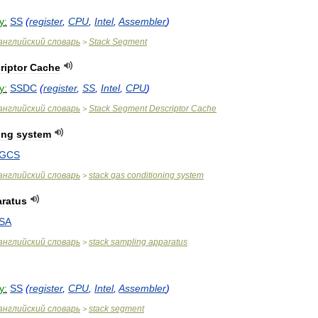
y:
SS
(
register
,
CPU
,
Intel
,
Assembler
)
английский
словарь
Stack
Segment
>
riptor
Cache
y:
SSDC
(
register
,
SS
,
Intel
,
CPU
)
английский
словарь
Stack
Segment
Descriptor
Cache
>
ing
system
GCS
английский
словарь
stack
gas
conditioning
system
>
ratus
SA
английский
словарь
stack
sampling
apparatus
>
y:
SS
(
register
,
CPU
,
Intel
,
Assembler
)
английский
словарь
stack
segment
>