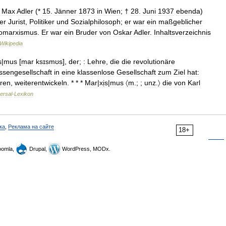
—
Max
Adler
(*
15
.
Jänner
1873
in
Wien
; †
28
.
Juni
1937
ebenda
)
er
Jurist
,
Politiker
und
Sozialphilosoph
;
er
war
ein
maßgeblicher
romarxismus
.
Er
war
ein
Bruder
von
Oskar
Adler
.
Inhaltsverzeichnis
Wikipedia
s
|
mus
[
mar
ksɪsmʊs
],
der
;
:
Lehre
,
die
die
revolutionäre
ssengesellschaft
in
eine
klassenlose
Gesellschaft
zum
Ziel
hat:
eren
,
weiterentwickeln
. * * *
Mar
|
xịs
|
mus
〈m
.; ;
unz
.
〉
die
von
Karl
ersal
-
Lexikon
ка
,
Реклама на сайте
18+
omla,
Drupal,
WordPress, MODx.