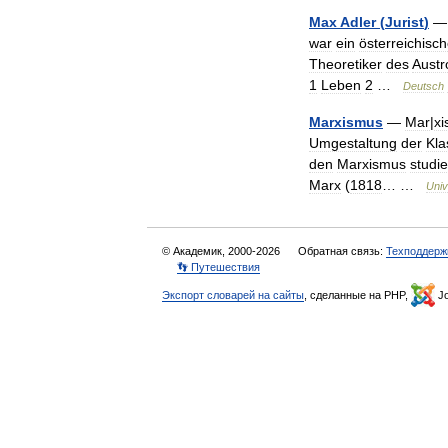
Max
Adler
(
Jurist
)
war
ein
österreichisch
Theoretiker
des
Aust
1
Leben
2
…
Deutsch
Marxismus
—
Mar
|
xi
Umgestaltung
der
Kla
den
Marxismus
studi
Marx
(
1818
… …
Univ
© Академик, 2000-2026
Обратная связь:
Техподдерж
👣 Путешествия
Экспорт словарей на сайты
, сделанные на PHP,
Jo