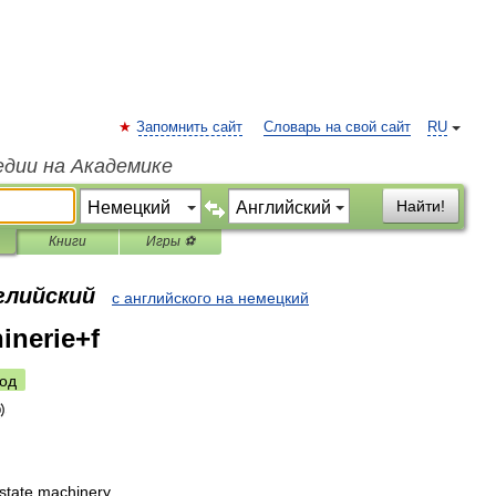
Запомнить сайт
Словарь на свой сайт
RU
едии на Академике
Найти!
Книги
Игры ⚽
глийский
с английского на немецкий
inerie+f
од
state
machinery