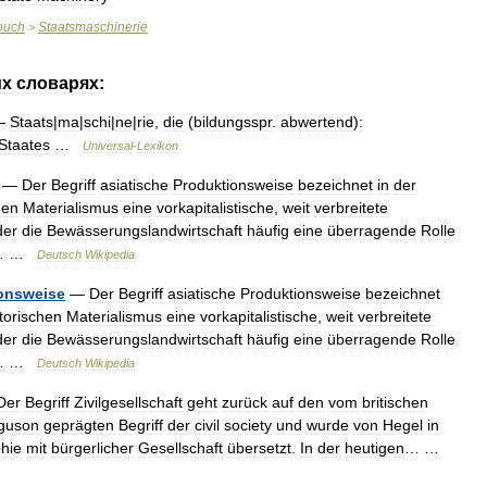
buch
Staatsmaschinerie
>
их
словарях:
—
Staats
|
ma
|
schi
|
ne
|
rie
,
die
(
bildungsspr
.
abwertend
)
:
Staates
…
Universal
-
Lexikon
—
Der
Begriff
asiatische
Produktionsweise
bezeichnet
in
der
hen
Materialismus
eine
vorkapitalistische
,
weit
verbreitete
der
die
Bewässerungslandwirtschaft
häufig
eine
überragende
Rolle
… …
Deutsch
Wikipedia
onsweise
—
Der
Begriff
asiatische
Produktionsweise
bezeichnet
torischen
Materialismus
eine
vorkapitalistische
,
weit
verbreitete
der
die
Bewässerungslandwirtschaft
häufig
eine
überragende
Rolle
… …
Deutsch
Wikipedia
Der
Begriff
Zivilgesellschaft
geht
zurück
auf
den
vom
britischen
guson
geprägten
Begriff
der
civil
society
und
wurde
von
Hegel
in
hie
mit
bürgerlicher
Gesellschaft
übersetzt
.
In
der
heutigen
… …