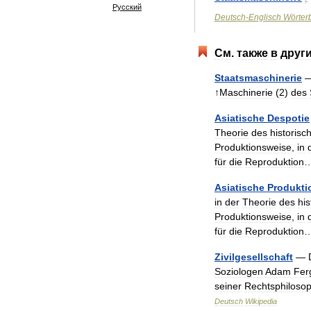
Русский
Deutsch
-
Englisch
Wörter
См
.
также
в
друг
Staatsmaschinerie
↑
Maschinerie
(
2
)
des
Asiatische
Despotie
Theorie
des
historisc
Produktionsweise
,
in
für
die
Reproduktion
Asiatische
Produkti
in
der
Theorie
des
his
Produktionsweise
,
in
für
die
Reproduktion
Zivilgesellschaft
—
Soziologen
Adam
Fer
seiner
Rechtsphilosop
Deutsch
Wikipedia