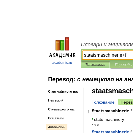
Словари и энциклоп
academic.ru
Толкования
Переводы
Перевод:
с немецкого на ан
staatsmasch
С английского на:
Немецкий
Толкование
Перев
С немецкого на:
Staatsmaschinerie
1
Все языки
f
state
machinery
* * *
Английский
Staatsmaschinerie
f