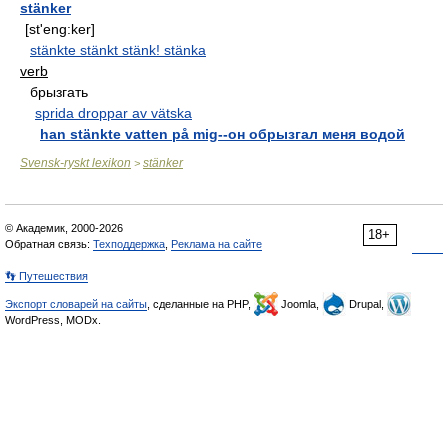
stänker
[st'eng:ker]
stänkte stänkt stänk! stänka
verb
брызгать
sprida droppar av vätska
han stänkte vatten på mig--он обрызгал меня водой
Svensk-ryskt lexikon
stänker
>
© Академик, 2000-2026
18+
Обратная связь:
Техподдержка
,
Реклама на сайте
👣 Путешествия
Экспорт словарей на сайты
, сделанные на PHP,
Joomla,
Drupal,
WordPress, MODx.