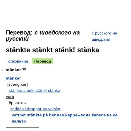
Перевод:
с шведского на
с русского на
русский
шведский
stänkte stänkt stänk! stänka
Толкование
Перевод
stänker
1
stänker
[st'eng:ker]
stänkte stänkt stänk! stänka
verb
брызгать
spridas i droppar av vätska
vattnet stänkte på hennes kappa--вода капала на её
пальто
————————