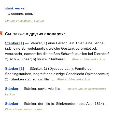
————————
stank -en -er
зловоние, вонь
Svensk-ryskt lexikon
stank
>
См. также в других словарях:
Stänker [1]
— Stänker, 1) eine Person, ein Thier, eine Sache,
(z.B. eine Schwefelquelle), welche Gestank verbreitet od.
verursacht, namentlich die heißen Schwefelquellen bei Diersdorf;
2) so v.w. Theer; b) so v.w. Stänkerer …
Pierer's Universal-Lexikon
Stänker [2]
— Stänker, 1) (Dysodes Latr.), Familie der
Sperlingstauben, begreift das einzige Geschlecht Opisthocomus;
2) (Stänkerratz), so v.w. Iltis …
Pierer's Universal-Lexikon
Stänker
— Stänker, soviel wie Iltis …
Meyers Großes Konversations-
Lexikon
Stänker
— Stänker, der Iltis (s. Stinkmarder nebst Abb. 1814) …
Kleines Konversations-Lexikon