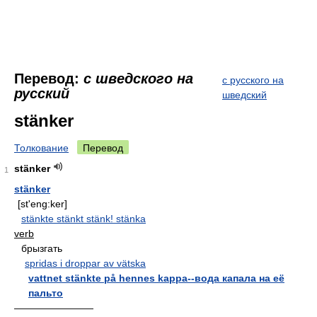
Перевод:
с шведского на
с русского на
русский
шведский
stänker
Толкование
Перевод
stänker
1
stänker
[st'eng:ker]
stänkte stänkt stänk! stänka
verb
брызгать
spridas i droppar av vätska
vattnet stänkte på hennes kappa--вода капала на её
пальто
————————