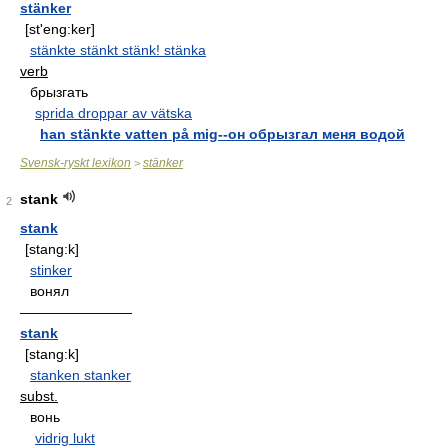
stänker
[st'eng:ker]
stänkte stänkt stänk! stänka
verb
брызгать
sprida droppar av vätska
han stänkte vatten på mig--он обрызгал меня водой
Svensk-ryskt lexikon
stänker
>
stank
2
stank
[stang:k]
stinker
вонял
————————
stank
[stang:k]
stanken stanker
subst.
вонь
vidrig lukt