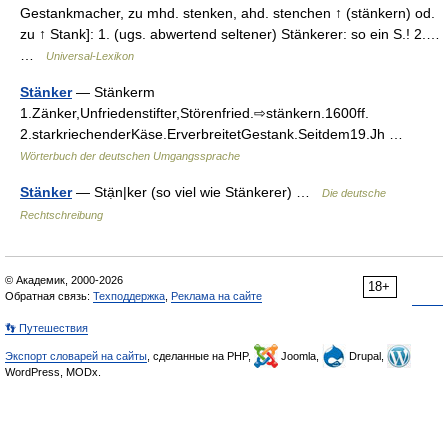
Gestankmacher, zu mhd. stenken, ahd. stenchen ↑ (stänkern) od.
zu ↑ Stank]: 1. (ugs. abwertend seltener) Stänkerer: so ein S.! 2.…
…
Universal-Lexikon
Stänker
— Stänkerm
1.Zänker,Unfriedenstifter,Störenfried.⇨stänkern.1600ff.
2.starkriechenderKäse.ErverbreitetGestank.Seitdem19.Jh …
Wörterbuch der deutschen Umgangssprache
Stänker
— Stạ̈n|ker (so viel wie Stänkerer) …
Die deutsche
Rechtschreibung
© Академик, 2000-2026
18+
Обратная связь:
Техподдержка
,
Реклама на сайте
👣 Путешествия
Экспорт словарей на сайты
, сделанные на PHP,
Joomla,
Drupal,
WordPress, MODx.