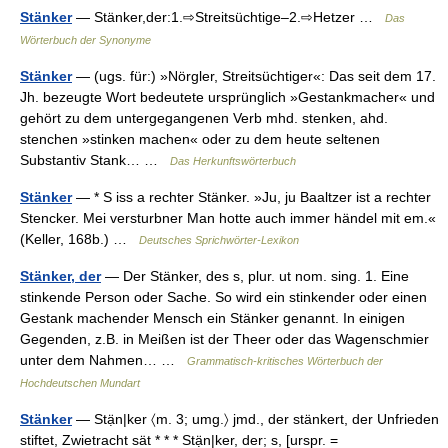
Stänker
— Stänker,der:1.⇨Streitsüchtige–2.⇨Hetzer …
Das
Wörterbuch der Synonyme
Stänker
— (ugs. für:) »Nörgler, Streitsüchtiger«: Das seit dem 17.
Jh. bezeugte Wort bedeutete ursprünglich »Gestankmacher« und
gehört zu dem untergegangenen Verb mhd. stenken, ahd.
stenchen »stinken machen« oder zu dem heute seltenen
Substantiv Stank… …
Das Herkunftswörterbuch
Stänker
— * S iss a rechter Stänker. »Ju, ju Baaltzer ist a rechter
Stencker. Mei versturbner Man hotte auch immer händel mit em.«
(Keller, 168b.) …
Deutsches Sprichwörter-Lexikon
Stänker, der
— Der Stänker, des s, plur. ut nom. sing. 1. Eine
stinkende Person oder Sache. So wird ein stinkender oder einen
Gestank machender Mensch ein Stänker genannt. In einigen
Gegenden, z.B. in Meißen ist der Theer oder das Wagenschmier
unter dem Nahmen… …
Grammatisch-kritisches Wörterbuch der
Hochdeutschen Mundart
Stänker
— Stạ̈n|ker 〈m. 3; umg.〉 jmd., der stänkert, der Unfrieden
stiftet, Zwietracht sät * * * Stạ̈n|ker, der; s, [urspr. =