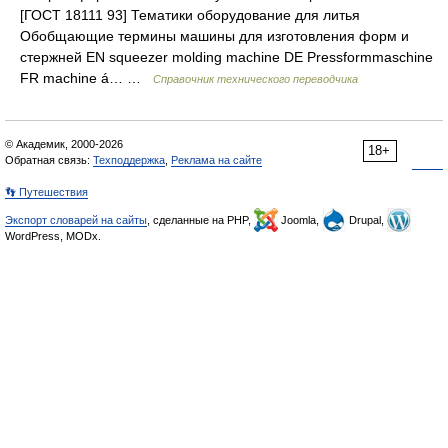
[ГОСТ 18111 93] Тематики оборудование для литья
Обобщающие термины машины для изготовления форм и
стержней EN squeezer molding machine DE Pressformmaschine
FR machine á… …
Справочник технического переводчика
© Академик, 2000-2026
18+
Обратная связь:
Техподдержка
,
Реклама на сайте
👣 Путешествия
Экспорт словарей на сайты
, сделанные на PHP,
Joomla,
Drupal,
WordPress, MODx.