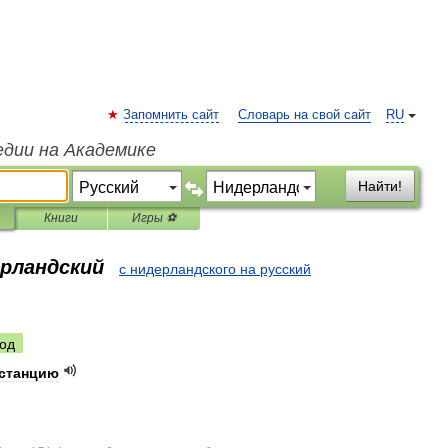
Запомнить сайт
Словарь на свой сайт
RU
едии на Академике
Найти!
Книги
Игры ⚽
ерландский
с нидерландского на русский
од
станцию