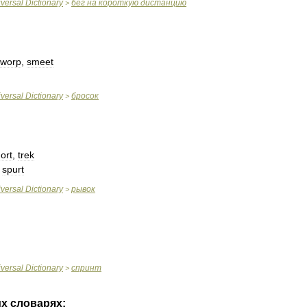
versal
Dictionary
бег
на
короткую
дистанцию
>
worp
,
smeet
versal
Dictionary
бросок
>
ort
,
trek
,
spurt
versal
Dictionary
рывок
>
versal
Dictionary
спринт
>
их
словарях: