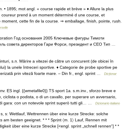
m
. •
1895
;
mot
angl
. «
course
rapide
et
brève
»
♦
Allure
la
plus
n
coureur
prend
à
un
moment
déterminé
d
une
course
,
et
e
moment
,
cette
fin
de
la
course
. ⇒
emballage
,
finish
,
pointe
,
rush
.
rselle
oration
Год
основания
2005
Ключевые
фигуры
Тимоти
ель
совета
директоров
Гари
Форси
,
президент
и
CEO
Тип
…
inturi
,
s
.
n
.
Mărire
a
vitezei
de
către
un
concurent
(
de
obicei
în
lui
)
la
unele
întreceri
sportive
.
♦
Categorie
de
probe
sportive
pe
erizată
prin
viteză
foarte
mare
. –
Din
fr
.,
engl
.
sprint
…
Dicționar
inv
.
ES
ingl
. {{
wmetafile0
}}
TS
sport
1a
.
s
.
m
.
inv
.,
sforzo
breve
e
e
,
ciclista
o
podista
,
o
di
un
cavallo
,
per
superare
un
avversario
,
di
gara:
con
un
notevole
sprint
superò
tutti
gli
… …
Dizionario
italiano
;
s
,
s:
Wettlauf
,
Wettrennen
über
eine
kurze
Strecke:
solche
ts
am
besten
geeignet
. * * *
Sprịnt
〈m
.
1〉
Lauf
,
Rennen
mit
igkeit
über
eine
kurze
Strecke
[<
engl
.
sprint
„
schnell
rennen
“] * *