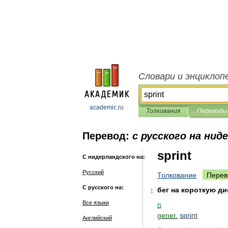
Словари и энциклоп
academic.ru
Толкования
Переводы
Перевод:
с русского на нид
sprint
С нидерландского на:
Русский
Толкование
Перев
С русского на:
бег
на
короткую
ди
1
Все языки
n
gener
.
sprint
Английский