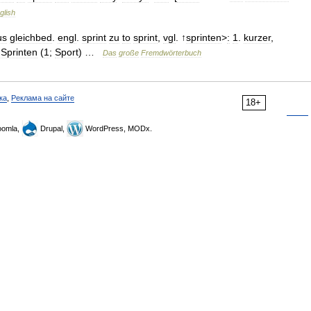
glish
us
gleichbed
.
engl
.
sprint
zu
to
sprint
,
vgl
. ↑
sprinten
>
:
1
.
kurzer
,
Sprinten
(
1
;
Sport
) …
Das
große
Fremdwörterbuch
ка
,
Реклама на сайте
18+
omla,
Drupal,
WordPress, MODx.