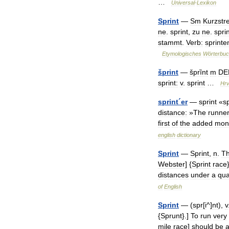
…
Universal
-
Lexikon
Sprint
—
Sm
Kurzstr
ne
.
sprint
,
zu
ne
.
spri
stammt
.
Verb:
sprinte
Etymologisches
Wörterbu
šprint
—
šprȉnt
m
DE
sprint:
v
.
sprint
…
Hrv
sprint
´
er
—
sprint
«
s
distance:
»
The
runne
first
of
the
added
mon
english
dictionary
Sprint
—
Sprint
,
n
.
T
Webster
] {
Sprint
race
distances
under
a
qua
of
English
Sprint
— (
spr
[
i
^]
nt
),
v
{
Sprunt
}.]
To
run
very
mile
race
]
should
be
a