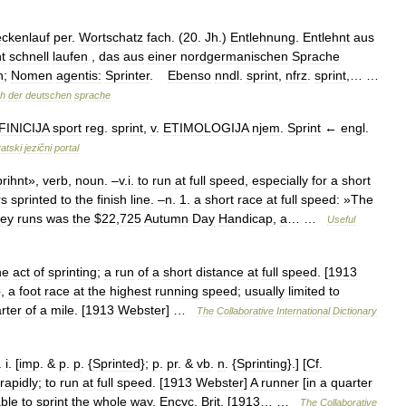
eckenlauf
per
.
Wortschatz
fach
. (
20
.
Jh
.)
Entlehnung
.
Entlehnt
aus
nt
schnell
laufen
,
das
aus
einer
nordgermanischen
Sprache
n
;
Nomen
agentis:
Sprinter
.
Ebenso
nndl
.
sprint
,
nfrz
.
sprint
,… …
ch
der
deutschen
sprache
FINICIJA
sport
reg
.
sprint
,
v
.
ETIMOLOGIJA
njem
.
Sprint
←
engl
.
atski
jezični
portal
prihnt
»,
verb
,
noun
. –
v
.
i
.
to
run
at
full
speed
,
especially
for
a
short
rs
sprinted
to
the
finish
line
. –
n
.
1
.
a
short
race
at
full
speed:
»
The
ey
runs
was
the
$
22
,
725
Autumn
Day
Handicap
,
a
… …
Useful
he
act
of
sprinting
;
a
run
of
a
short
distance
at
full
speed
. [
1913
},
a
foot
race
at
the
highest
running
speed
;
usually
limited
to
rter
of
a
mile
. [
1913
Webster
] …
The
Collaborative
International
Dictionary
.
i
. [
imp
. &
p
.
p
. {
Sprinted
};
p
.
pr
. &
vb
.
n
. {
Sprinting
}.] [
Cf
.
rapidly
;
to
run
at
full
speed
. [
1913
Webster
]
A
runner
[
in
a
quarter
ble
to
sprint
the
whole
way
.
Encyc
.
Brit
. [
1913
… …
The
Collaborative