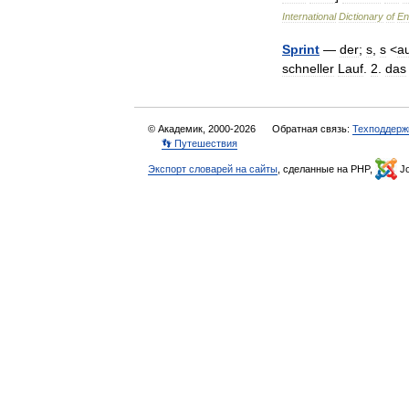
International
Dictionary
of
En
Sprint
—
der
;
s
,
s
<
a
schneller
Lauf
.
2
.
das
© Академик, 2000-2026
Обратная связь:
Техподдерж
👣 Путешествия
Экспорт словарей на сайты
, сделанные на PHP,
Jo