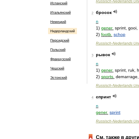
Russisch
-
Nederlands
Uni
Испанский
бросок
Итальянский
2
n
Немецкий
1
)
gener
.
sprint
,
gooi
,
Нидерландский
2
)
footb
.
schop
Персидский
Russisch
-
Nederlands
Uni
Польский
рывок
3
Французский
n
Чешский
1
)
gener
.
sprint
,
ruk
,
h
2
)
sports
.
demarrage
Эстонский
Russisch
-
Nederlands
Uni
спринт
4
n
gener
.
sprint
Russisch
-
Nederlands
Uni
См
.
также
в
друг