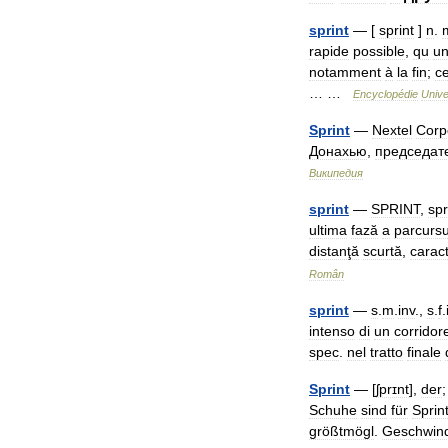
sprint
— [
sprint
]
n
.
rapide
possible
,
qu
u
notamment
à
la
fin
;
c
… …
Encyclopédie
Unive
Sprint
—
Nextel
Corp
Донахью
,
председат
Википедия
sprint
—
SPRINT
,
spr
ultima
fază
a
parcursu
distanţă
scurtă
,
caract
Român
sprint
—
s
.
m
.
inv
.,
s
.
f
.
intenso
di
un
corridor
spec
.
nel
tratto
finale
Sprint
— [
ʃprɪnt
],
der
Schuhe
sind
für
Sprin
größtmögl
.
Geschwind