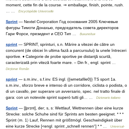
moment, cette fin de la course. ⇒ emballage, finish, pointe, rush.
… …
Encyclopédie Universelle
Sprint
— Nextel Corporation Год основания 2005 Ключевые
фигуры Тимоти Донахью, председатель совета директоров
Гари Форси, президент и CEO Тип …
Википедия
sprint
— SPRINT, sprinturi, s.n. Mărire a vitezei de către un
concurent (de obicei în ultima fază a parcursului) la unele întreceri
sportive. ♦ Categorie de probe sportive pe distanţă scurtă,
caracterizată prin viteză foarte mare. – Din fr., engl. sprint …
Dicționar Român
sprint
— s.m.inv., s.f.inv. ES ingl. {{wmetafile0}} TS sport 1a.
s.m.inv., sforzo breve e intenso di un corridore, ciclista o podista, o
di un cavallo, per superare un avversario, spec. nel tratto finale di
gara: con un notevole sprint superò tutti gli… …
Dizionario italiano
Sprint
— [ʃprɪnt], der; s, s: Wettlauf, Wettrennen über eine kurze
Strecke: solche Schuhe sind für Sprints am besten geeignet. * * *
Sprịnt 〈m. 1〉 Lauf, Rennen mit größtmögl. Geschwindigkeit über
eine kurze Strecke [<engl. sprint „schnell rennen“] * * …
Universal-