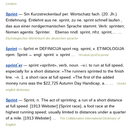
Lexikon
Sprint
— Sm Kurzstreckenlauf per. Wortschatz fach. (20. Jh.)
Entlehnung. Entlehnt aus ne. sprint, zu ne. sprint schnell laufen ,
das aus einer nordgermanischen Sprache stammt. Verb: sprinten;
Nomen agentis: Sprinter. Ebenso nndl. sprint, nfrz. sprint,… …
Etymologisches Wörterbuch der deutschen sprache
šprint
— šprȉnt m DEFINICIJA sport reg. sprint, v. ETIMOLOGIJA
njem. Sprint ← engl. sprint: v. sprint …
Hrvatski jezični portal
sprint´er
— sprint «sprihnt», verb, noun. –v.i. to run at full speed,
especially for a short distance: »The runners sprinted to the finish
line. –n. 1. a short race at full speed: »The first of the added
money runs was the $22,725 Autumn Day Handicap, a… …
Useful
english dictionary
Sprint
— Sprint, n. The act of sprinting; a run of a short distance
at full speed. [1913 Webster] {Sprint race}, a foot race at the
highest running speed; usually limited to distances under a quarter
of a mile. [1913 Webster] …
The Collaborative International Dictionary of
English