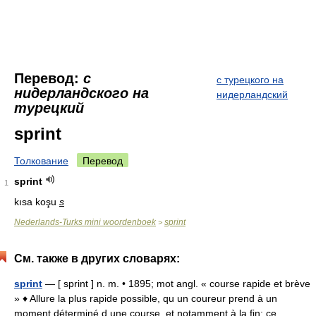
Перевод:
с
с турецкого на
нидерландского на
нидерландский
турецкий
sprint
Толкование
Перевод
sprint
1
kısa koşu
s
Nederlands-Turks mini woordenboek
sprint
>
См. также в других словарях:
sprint
— [ sprint ] n. m. • 1895; mot angl. « course rapide et brève
» ♦ Allure la plus rapide possible, qu un coureur prend à un
moment déterminé d une course, et notamment à la fin; ce