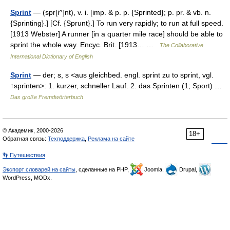
Sprint
— (spr[i^]nt), v. i. [imp. & p. p. {Sprinted}; p. pr. & vb. n.
{Sprinting}.] [Cf. {Sprunt}.] To run very rapidly; to run at full speed.
[1913 Webster] A runner [in a quarter mile race] should be able to
sprint the whole way. Encyc. Brit. [1913… …
The Collaborative
International Dictionary of English
Sprint
— der; s, s <aus gleichbed. engl. sprint zu to sprint, vgl.
↑sprinten>: 1. kurzer, schneller Lauf. 2. das Sprinten (1; Sport) …
Das große Fremdwörterbuch
© Академик, 2000-2026
18+
Обратная связь:
Техподдержка
,
Реклама на сайте
👣 Путешествия
Экспорт словарей на сайты
, сделанные на PHP,
Joomla,
Drupal,
WordPress, MODx.