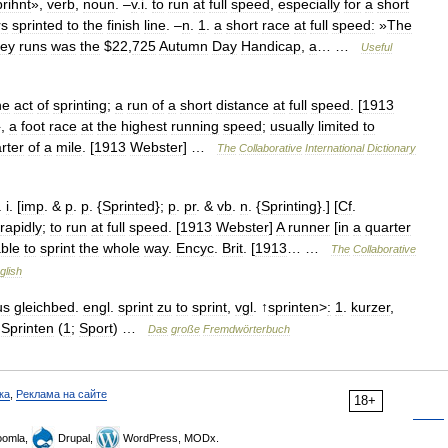
prihnt
»,
verb
,
noun
. –
v
.
i
.
to
run
at
full
speed
,
especially
for
a
short
rs
sprinted
to
the
finish
line
. –
n
.
1
.
a
short
race
at
full
speed:
»
The
ey
runs
was
the
$
22
,
725
Autumn
Day
Handicap
,
a
… …
Useful
he
act
of
sprinting
;
a
run
of
a
short
distance
at
full
speed
. [
1913
},
a
foot
race
at
the
highest
running
speed
;
usually
limited
to
rter
of
a
mile
. [
1913
Webster
] …
The
Collaborative
International
Dictionary
.
i
. [
imp
. &
p
.
p
. {
Sprinted
};
p
.
pr
. &
vb
.
n
. {
Sprinting
}.] [
Cf
.
rapidly
;
to
run
at
full
speed
. [
1913
Webster
]
A
runner
[
in
a
quarter
ble
to
sprint
the
whole
way
.
Encyc
.
Brit
. [
1913
… …
The
Collaborative
glish
us
gleichbed
.
engl
.
sprint
zu
to
sprint
,
vgl
. ↑
sprinten
>
:
1
.
kurzer
,
Sprinten
(
1
;
Sport
) …
Das
große
Fremdwörterbuch
ка
,
Реклама на сайте
18+
omla,
Drupal,
WordPress, MODx.