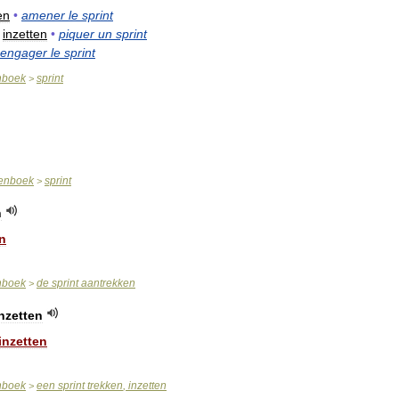
en
•
amener
le
sprint
inzetten
•
piquer
un
sprint
engager
le
sprint
nboek
sprint
>
enboek
sprint
>
n
n
nboek
de
sprint
aantrekken
>
nzetten
inzetten
nboek
een
sprint
trekken
,
inzetten
>