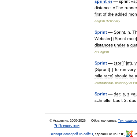
sprint
´
er
—
sprint
«
s
distance:
»
The
runne
first
of
the
added
mon
english
dictionary
Sprint
—
Sprint
,
n
.
T
Webster
] {
Sprint
race
distances
under
a
qua
of
English
Sprint
— (
spr
[
i
^]
nt
),
v
{
Sprunt
}.]
To
run
very
mile
race
]
should
be
a
International
Dictionary
of
En
Sprint
—
der
;
s
,
s
<
a
schneller
Lauf
.
2
.
das
© Академик, 2000-2026
Обратная связь:
Техподдерж
👣 Путешествия
Экспорт словарей на сайты
, сделанные на PHP,
Jo