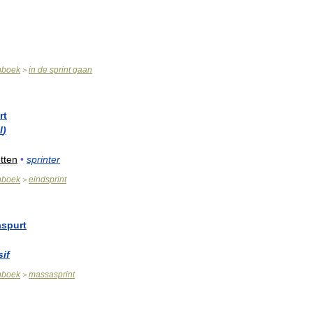
nboek
in
de
sprint
gaan
>
rt
l
)
tten
•
sprinter
nboek
eindsprint
>
spurt
if
nboek
massasprint
>