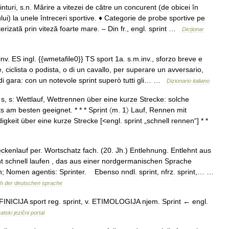
inturi
,
s
.
n
.
Mărire
a
vitezei
de
către
un
concurent
(
de
obicei
în
lui
)
la
unele
întreceri
sportive
.
♦
Categorie
de
probe
sportive
pe
erizată
prin
viteză
foarte
mare
. –
Din
fr
.,
engl
.
sprint
…
Dicționar
inv
.
ES
ingl
. {{
wmetafile0
}}
TS
sport
1a
.
s
.
m
.
inv
.,
sforzo
breve
e
e
,
ciclista
o
podista
,
o
di
un
cavallo
,
per
superare
un
avversario
,
di
gara:
con
un
notevole
sprint
superò
tutti
gli
… …
Dizionario
italiano
;
s
,
s:
Wettlauf
,
Wettrennen
über
eine
kurze
Strecke:
solche
ts
am
besten
geeignet
. * * *
Sprịnt
〈m
.
1〉
Lauf
,
Rennen
mit
igkeit
über
eine
kurze
Strecke
[<
engl
.
sprint
„
schnell
rennen
“] * *
eckenlauf
per
.
Wortschatz
fach
. (
20
.
Jh
.)
Entlehnung
.
Entlehnt
aus
nt
schnell
laufen
,
das
aus
einer
nordgermanischen
Sprache
n
;
Nomen
agentis:
Sprinter
.
Ebenso
nndl
.
sprint
,
nfrz
.
sprint
,… …
ch
der
deutschen
sprache
FINICIJA
sport
reg
.
sprint
,
v
.
ETIMOLOGIJA
njem
.
Sprint
←
engl
.
atski
jezični
portal