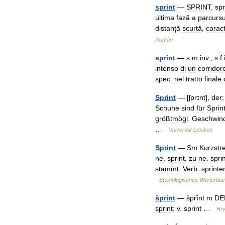
sprint
—
SPRINT
,
spr
ultima
fază
a
parcursu
distanţă
scurtă
,
caract
Român
sprint
—
s
.
m
.
inv
.,
s
.
f
.
intenso
di
un
corridor
spec
.
nel
tratto
finale
Sprint
— [
ʃprɪnt
],
der
Schuhe
sind
für
Sprin
größtmögl
.
Geschwind
…
Universal
-
Lexikon
Sprint
—
Sm
Kurzstr
ne
.
sprint
,
zu
ne
.
spri
stammt
.
Verb:
sprinte
Etymologisches
Wörterbu
šprint
—
šprȉnt
m
DE
sprint:
v
.
sprint
…
Hrv