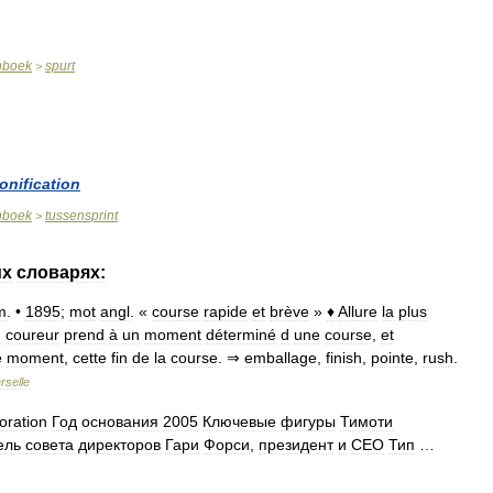
nboek
spurt
>
onification
nboek
tussensprint
>
их
словарях:
m
. •
1895
;
mot
angl
. «
course
rapide
et
brève
»
♦
Allure
la
plus
n
coureur
prend
à
un
moment
déterminé
d
une
course
,
et
e
moment
,
cette
fin
de
la
course
. ⇒
emballage
,
finish
,
pointe
,
rush
.
rselle
oration
Год
основания
2005
Ключевые
фигуры
Тимоти
ель
совета
директоров
Гари
Форси
,
президент
и
CEO
Тип
…