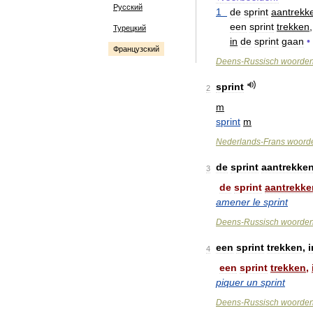
Русский
1
de
sprint
aantrekk
een
sprint
trekken
,
Турецкий
in
de
sprint
gaan
•
Французский
Deens
-
Russisch
woorde
sprint
2
m
sprint
m
Nederlands
-
Frans
woord
de
sprint
aantrekke
3
de
sprint
aantrekke
amener
le
sprint
Deens
-
Russisch
woorde
een
sprint
trekken
,
i
4
een
sprint
trekken
,
piquer
un
sprint
Deens
-
Russisch
woorde