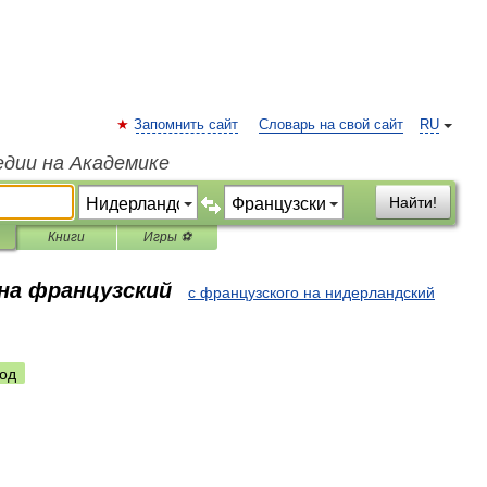
Запомнить сайт
Словарь на свой сайт
RU
едии на Академике
Найти!
Книги
Игры ⚽
 на французский
с французского на нидерландский
од