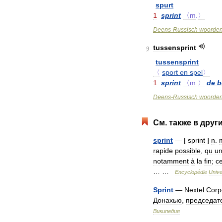
spurt
1
sprint
〈m
.
〉
Deens
-
Russisch
woorde
tussensprint
9
tussensprint
〈
sport
en
spel
〉
1
sprint
〈m
.
〉
de
b
Deens
-
Russisch
woorde
См
.
также
в
друг
sprint
— [
sprint
]
n
.
rapide
possible
,
qu
u
notamment
à
la
fin
;
c
… …
Encyclopédie
Unive
Sprint
—
Nextel
Corp
Донахью
,
председат
Википедия