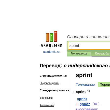
Словари и энциклоп
academic.ru
Толкования
Переводы
Перевод:
с нидерландского
sprint
С французского на:
Нидерландский
Толкование
Перев
С нидерландского на:
sprint
1
Все языки
sprint
1
sprint
〈m
.
〉
Английский
♦
voorbeelden: