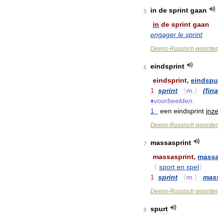
in
de
sprint
gaan
5
in
de
sprint
gaan
engager
le
sprint
Deens
-
Russisch
woorde
eindsprint
6
eindsprint
,
eindspu
1
sprint
〈m
.
〉
(
fina
♦
voorbeelden:
1
een
eindsprint
inze
Deens
-
Russisch
woorde
massasprint
7
massasprint
,
massa
〈
sport
en
spel
〉
1
sprint
〈m
.
〉
mass
Deens
-
Russisch
woorde
spurt
8