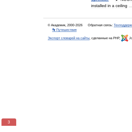
installed
in
a
ceiling
© Академик, 2000-2026
Обратная связь:
Техподдерж
👣 Путешествия
Экспорт словарей на сайты
, сделанные на PHP,
Jo
3