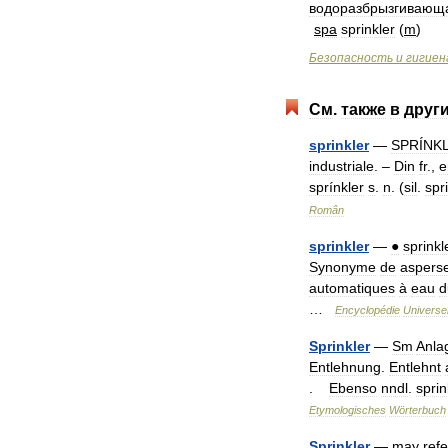
водоразбрызгивающ
spa
sprinkler
(
m
)
Безопасность
и
гигиен
См
.
также
в
друг
sprinkler
—
SPRÍNK
industriale
. –
Din
fr
.,
e
sprínkler
s
.
n
. (
sil
.
spr
Român
sprinkler
—
●
sprinkl
Synonyme
de
aspers
automatiques
à
eau
d
…
Encyclopédie
Universel
Sprinkler
—
Sm
Anla
Entlehnung
.
Entlehnt
.
Ebenso
nndl
.
sprin
Etymologisches
Wörterbuch
Sprinkler
—
may
refe