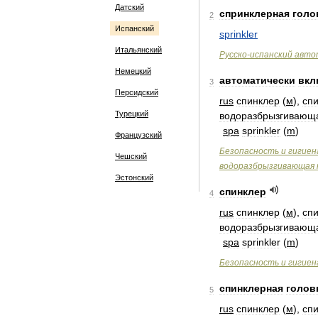
Датский
спринклерная
голо
2
Испанский
sprinkler
Итальянский
Русско
-
испанский
авто
Немецкий
автоматически
вкл
3
Персидский
rus
спинклер
(
м
),
сп
Турецкий
водоразбрызгивающ
spa
sprinkler
(
m
)
Французский
Безопасность
и
гигиен
Чешский
водоразбрызгивающая
Эстонский
спинклер
4
rus
спинклер
(
м
),
сп
водоразбрызгивающ
spa
sprinkler
(
m
)
Безопасность
и
гигиен
спинклерная
голов
5
rus
спинклер
(
м
),
сп