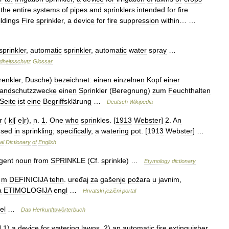
,
the
entire
systems
of
pipes
and
sprinklers
intended
for
fire
ildings
Fire
sprinkler
,
a
device
for
fire
suppression
within
… …
sprinkler
,
automatic
sprinkler
,
automatic
water
spray
…
heitsschutz
Glossar
renkler
,
Dusche
)
bezeichnet:
einen
einzelnen
Kopf
einer
andschutzzwecke
einen
Sprinkler
(
Beregnung
)
zum
Feuchthalten
Seite
ist
eine
Begriffsklärung
…
Deutsch
Wikipedia
r
(
kl
[
e
]
r
),
n
.
1
.
One
who
sprinkles
. [
1913
Webster
]
2
.
An
used
in
sprinkling
;
specifically
,
a
watering
pot
. [
1913
Webster
] …
al
Dictionary
of
English
gent
noun
from
SPRINKLE
(
Cf
.
sprinkle
) …
Etymology
dictionary
m
DEFINICIJA
tehn
.
uređaj
za
gašenje
požara
u
javnim
,
a
ETIMOLOGIJA
engl
…
Hrvatski
jezični
portal
el
…
Das
Herkunftswörterbuch
N
1
)
a
device
for
watering
lawns
.
2
)
an
automatic
fire
extinguisher