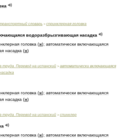
вка
транспортный
словарь
спринклерная
головка
>
ючающаяся
водоразбрызгивающая
насадка
инклерная
головка
(
ж
);
автоматически
включающаяся
ая
насадка
(
ж
)
а
труда
.
Перевод
на
испанский
автоматически
включающаяся
>
насадка
инклерная
головка
(
ж
);
автоматически
включающаяся
ая
насадка
(
ж
)
а
труда
.
Перевод
на
испанский
спинклер
>
ка
инклерная
головка
(
ж
);
автоматически
включающаяся