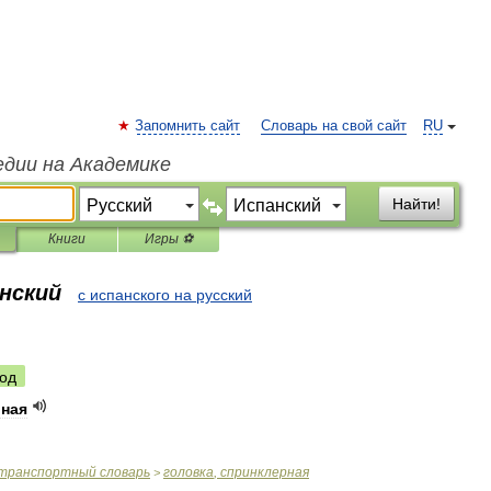
Запомнить сайт
Словарь на свой сайт
RU
едии на Академике
Найти!
Книги
Игры ⚽
анский
с испанского на русский
од
рная
транспортный
словарь
головка
,
спринклерная
>