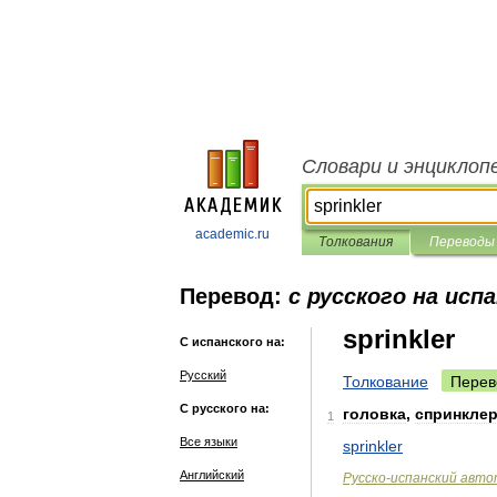
Словари и энциклоп
academic.ru
Толкования
Переводы
Перевод:
с русского на исп
sprinkler
С испанского на:
Русский
Толкование
Перев
С русского на:
головка
,
спринкле
1
Все языки
sprinkler
Английский
Русско
-
испанский
авто