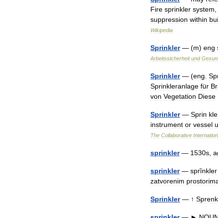
Fire
sprinkler
system
suppression
within
bu
Wikipedia
Sprinkler
— (
m
)
eng
Arbeitssicherheit
und
Gesund
Sprinkler
— (
eng
.
Sp
Sprinkleranlage
für
Br
von
Vegetation
Diese
Sprinkler
—
Sprin
kle
instrument
or
vessel
The
Collaborative
Internation
sprinkler
—
1530s
,
a
sprinkler
—
sprȉnkler
zatvorenim
prostorim
Sprinkler
— ↑
Sprenk
sprinkler
—
►
NOU