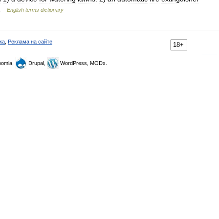
…
English
terms
dictionary
ка
,
Реклама на сайте
18+
omla,
Drupal,
WordPress, MODx.