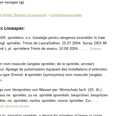
ая
насадка
(
ж
)
а
труда
.
Перевод
на
испанский
спинклерная
головка
>
их
словарях:
LER
,
sprinklere
,
s
.
n
.
Instalaţie
pentru
stingerea
incendiilor
în
hale
ngl
.
sprinkler
.
Trimis
de
LauraGellner
,
25
.
07
.
2004
.
Sursa:
DEX
98
ink
),
pl
.
sprínklere
Trimis
de
siveco
,
10
.
08
.
2004
.… …
Dicționar
er
nom
masculin
(
anglais
sprinkler
,
de
to
sprinkle
,
arroser
)
eur
.
Ajutage
de
pulvérisation
équipant
des
installations
d
extinction
u
type
Grinnel
.
●
sprinkler
(
synonymes
)
nom
masculin
(
anglais
…
le
ge
zum
Versprühen
von
Wasser
per
.
Wortschatz
fach
. (
20
.
Jh
.)
aus
ne
.
sprinkler
,
zu
ne
.
sprinkle
sprenkeln
,
besprühen
,
bespritzen
kler
,
ne
.
sprinkler
,
nschw
.
sprinkler
,
nnorw
.
sprinkler
.
Zur
… …
der
deutschen
sprache
r
to:
Irrigation
sprinkler
,
a
device
for
irrigation
of
lawns
or
crops