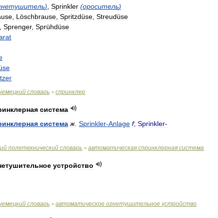
гнетушитель
)
,
Sprinkler
(
ороситель
)
ause
,
Löschbrause
,
Spritzdüse
,
Streudüse
,
Sprenger
,
Sprühdüse
arat
e
üse
tzer
немецкий
словарь
спринклер
>
ринклерная
система
ринклерная
система
ж
.
Sprinkler
-
Anlage
f
;
Sprinkler
-
ий
полетехнический
словарь
автоматическая
спринклерная
система
>
нетушительное
устройство
немецкий
словарь
автоматическое
огнетушительное
устройство
>