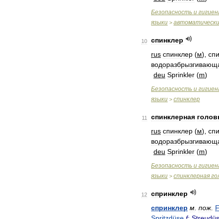
Безопасность
и
гигиен
языки
автоматическ
>
спинклер
10
rus
спинклер
(
м
),
сп
водоразбрызгивающ
deu
Sprinkler
(
m
)
Безопасность
и
гигиен
языки
спинклер
>
спинклерная
голов
11
rus
спинклер
(
м
),
сп
водоразбрызгивающ
deu
Sprinkler
(
m
)
Безопасность
и
гигиен
языки
спинклерная
го
>
спринклер
12
спринклер
м
.
пож
.
F
Spritzdüse
f
;
Streudü