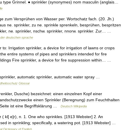
u
type
Grinnel
.
●
sprinkler
(
synonymes
)
nom
masculin
(
anglais
…
le
ge
zum
Versprühen
von
Wasser
per
.
Wortschatz
fach
. (
20
.
Jh
.)
aus
ne
.
sprinkler
,
zu
ne
.
sprinkle
sprenkeln
,
besprühen
,
bespritzen
kler
,
ne
.
sprinkler
,
nschw
.
sprinkler
,
nnorw
.
sprinkler
.
Zur
… …
der
deutschen
sprache
r
to:
Irrigation
sprinkler
,
a
device
for
irrigation
of
lawns
or
crops
,
the
entire
systems
of
pipes
and
sprinklers
intended
for
fire
ildings
Fire
sprinkler
,
a
device
for
fire
suppression
within
… …
sprinkler
,
automatic
sprinkler
,
automatic
water
spray
…
heitsschutz
Glossar
renkler
,
Dusche
)
bezeichnet:
einen
einzelnen
Kopf
einer
andschutzzwecke
einen
Sprinkler
(
Beregnung
)
zum
Feuchthalten
Seite
ist
eine
Begriffsklärung
…
Deutsch
Wikipedia
r
(
kl
[
e
]
r
),
n
.
1
.
One
who
sprinkles
. [
1913
Webster
]
2
.
An
used
in
sprinkling
;
specifically
,
a
watering
pot
. [
1913
Webster
] …
al
Dictionary
of
English