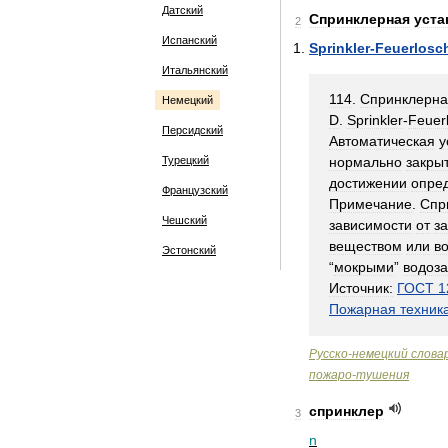
Датский
Спринклерная
уста
2
Испанский
Sprinkler
-
Feuerlosc
Итальянский
114
.
Спринклерна
Немецкий
D
.
Sprinkler
-
Feuer
Персидский
Автоматическая
у
Турецкий
нормально
закры
достижении
опре
Французский
Примечание
.
Спр
Чешский
зависимости
от
з
веществом
или
в
Эстонский
“
мокрыми
”
водоз
Источник:
ГОСТ
1
Пожарная
техник
Русско
-
немецкий
слова
пожаро
-
тушения
спринклер
3
n