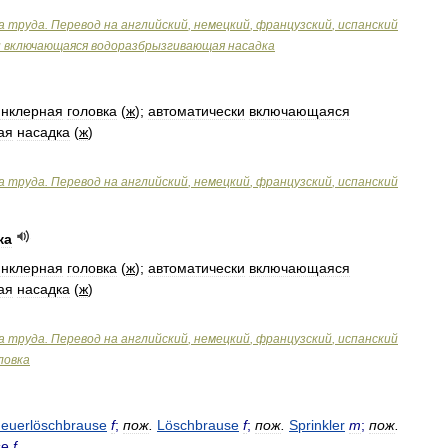
а
труда
.
Перевод
на
английский
,
немецкий
,
французский
,
испанский
и
включающаяся
водоразбрызгивающая
насадка
инклерная
головка
(
ж
);
автоматически
включающаяся
ая
насадка
(
ж
)
а
труда
.
Перевод
на
английский
,
немецкий
,
французский
,
испанский
ка
инклерная
головка
(
ж
);
автоматически
включающаяся
ая
насадка
(
ж
)
а
труда
.
Перевод
на
английский
,
немецкий
,
французский
,
испанский
ловка
euerlöschbrause
f
;
пож
.
Löschbrause
f
;
пож
.
Sprinkler
m
;
пож
.
se
f