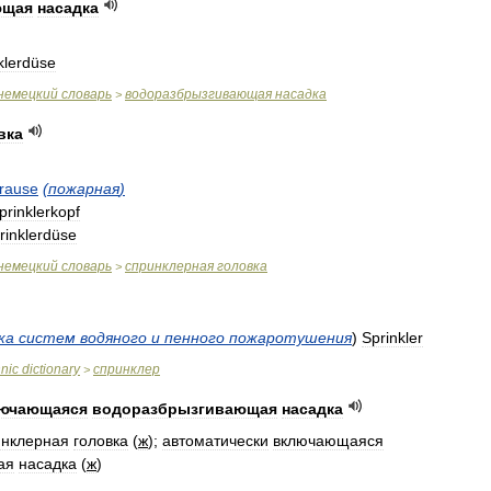
ющая
насадка
klerdüse
немецкий
словарь
водоразбрызгивающая
насадка
>
вка
rause
(
пожарная
)
prinklerkopf
rinklerdüse
немецкий
словарь
спринклерная
головка
>
ка
систем
водяного
и
пенного
пожаротушения
)
Sprinkler
hnic
dictionary
спринклер
>
ючающаяся
водоразбрызгивающая
насадка
инклерная
головка
(
ж
);
автоматически
включающаяся
ая
насадка
(
ж
)