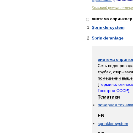
Большой
русско
-
немецк
система
спринклер
13
Sprinklersystem
Sprinkleranlage
система
спринк
Сеть
водопровод
трубах
,
открываю
помещении
выше
[
Терминологичес
Госстроя
СССР
)
]
Тематики
пожарная
техник
EN
sprinkler
system