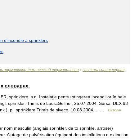
on
d
'
incendie
à
sprinklers
rs
рь
нормативно
-
технической
терминологии
система
спринклерная
>
их
словарях:
LER
,
sprinklere
,
s
.
n
.
Instalaţie
pentru
stingerea
incendiilor
în
hale
ngl
.
sprinkler
.
Trimis
de
LauraGellner
,
25
.
07
.
2004
.
Sursa:
DEX
98
ink
),
pl
.
sprínklere
Trimis
de
siveco
,
10
.
08
.
2004
.… …
Dicționar
er
nom
masculin
(
anglais
sprinkler
,
de
to
sprinkle
,
arroser
)
eur
.
Ajutage
de
pulvérisation
équipant
des
installations
d
extinction