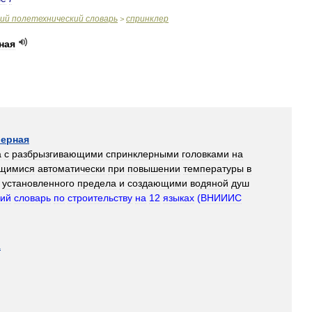
ий
полетехнический
словарь
спринклер
>
ная
лерная
а
с
разбрызгивающими
спринклерными
головками
на
щимися
автоматически
при
повышении
температуры
в
установленного
предела
и
создающими
водяной
душ
кий
словарь
по
строительству
на
12
языках
(
ВНИИИС
а