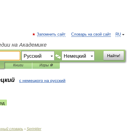
Запомнить сайт
Словарь на свой сайт
RU
едии на Академике
Найти!
Книги
Игры ⚽
ецкий
с немецкого на русский
од
нный
словарь
Sprinkler
>