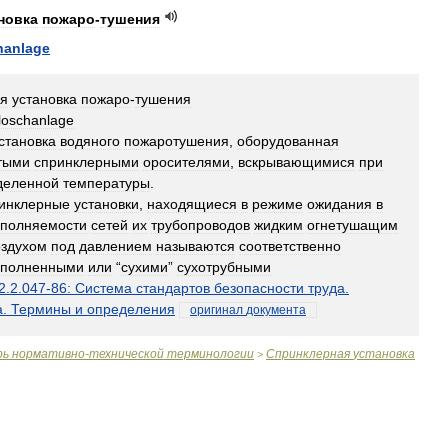
новка
пожаро
-
тушения
hanlage
я
установка
пожаро
-
тушения
loschanlage
становка
водяного
пожаротушения
,
оборудованная
тыми
спринклерными
оросителями
,
вскрывающимися
при
деленной
температуры
.
инклерные
установки
,
находящиеся
в
режиме
ожидания
в
аполняемости
сетей
их
трубопроводов
жидким
огнетушащим
оздухом
под
давлением
называются
соответственно
аполненными
или
“
сухими
”
сухотрубными
2
.
2
.
047
-
86:
Система
стандартов
безопасности
труда
.
а
.
Термины
и
определения
оригинал
документа
рь
нормативно
-
технической
терминологии
Спринклерная
установка
>