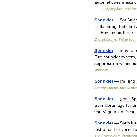
automatiques
à
eau
d
…
Encyclopédie
Universel
Sprinkler
—
Sm
Anla
Entlehnung
.
Entlehnt
.
Ebenso
nndl
.
sprin
Etymologisches
Wörterbuch
Sprinkler
—
may
refe
Fire
sprinkler
system
suppression
within
bu
Wikipedia
Sprinkler
— (
m
)
eng
Arbeitssicherheit
und
Gesund
Sprinkler
— (
eng
.
Sp
Sprinkleranlage
für
Br
von
Vegetation
Diese
Sprinkler
—
Sprin
kle
instrument
or
vessel
The
Collaborative
Internation