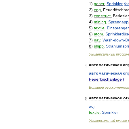
1
)
gener
.
Sprinkler
(
о
2
)
eng
.
Feuerlöschbr
3
)
construct
.
Beriesler
4
)
mining
.
Sprengapp
5
)
textile
.
Einsprenger
6
)
atom
.
Sprinklerdüs
7
)
nav
.
Wash
-
down
-
D
8
)
shipb
.
Strahlumspri
Универсальный
русско
-
автоматическая
сп
4
автоматическая
сп
Feuerlöschanlage
f
Большой
русско
-
немецк
автоматическое
ог
5
adj
textile
.
Sprinkler
Универсальный
русско
-