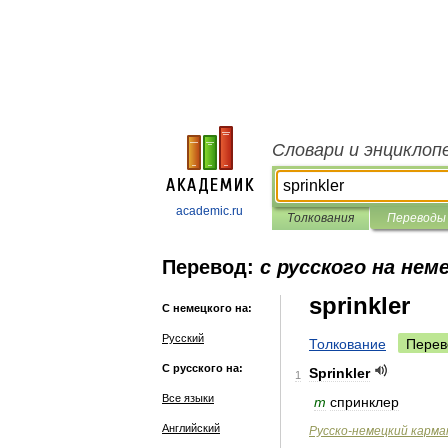
Словари и энциклоп
academic.ru
Толкования
Переводы
Перевод:
с русского на нем
sprinkler
С немецкого на:
Русский
Толкование
Перев
С русского на:
Sprinkler
1
Все языки
m
спринклер
Английский
Русско
-
немецкий
карма