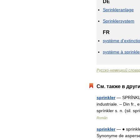
DE
Sprinkleranlage
Sprinklersystem
FR
système
d
'
extincti
système
à
sprinkle
Русско
-
немецкий
слова
См
.
также
в
друг
sprinkler
—
SPRÍNK
industriale
. –
Din
fr
.,
e
sprínkler
s
.
n
. (
sil
.
spr
Român
sprinkler
—
●
sprinkl
Synonyme
de
aspers