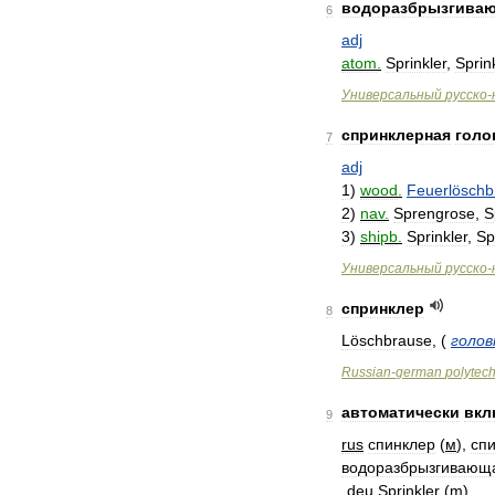
водоразбрызгива
6
adj
atom
.
Sprinkler
,
Sprin
Универсальный
русско
-
спринклерная
голо
7
adj
1
)
wood
.
Feuerlöschb
2
)
nav
.
Sprengrose
,
S
3
)
shipb
.
Sprinkler
,
Sp
Универсальный
русско
-
спринклер
8
Löschbrause
,
(
голов
Russian
-
german
polytec
автоматически
вкл
9
rus
спинклер
(
м
),
сп
водоразбрызгивающ
deu
Sprinkler
(
m
)