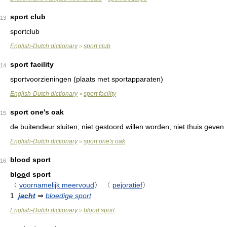
sport club
13
sportclub
English-Dutch dictionary
sport club
>
sport facility
14
sportvoorzieningen (plaats met sportapparaten)
English-Dutch dictionary
sport facility
>
sport one's oak
15
de buitendeur sluiten; niet gestoord willen worden, niet thuis geven
English-Dutch dictionary
sport one's oak
>
blood sport
16
bl
oo
d sport
〈
voornamelijk meervoud
〉
〈
pejoratief
〉
1
jacht
⇒
bloedige sport
English-Dutch dictionary
blood sport
>