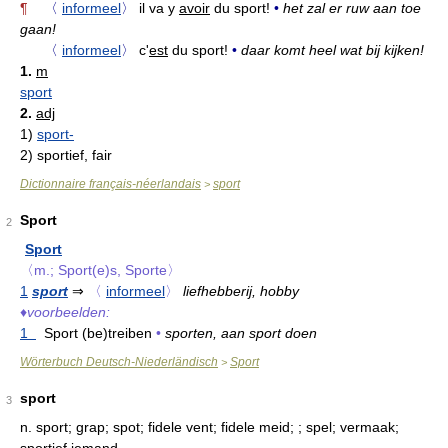
¶
〈
informeel
〉
il va y
avoir
du sport!
•
het zal er ruw aan toe
gaan!
〈
informeel
〉
c'
est
du sport!
•
daar komt heel wat bij kijken!
1.
m
sport
2.
adj
1)
sport-
2)
sportief, fair
Dictionnaire français-néerlandais
sport
>
Sport
2
Sport
〈m.; Sport(e)s, Sporte〉
1
sport
⇒
〈
informeel
〉
liefhebberij, hobby
♦
voorbeelden:
1
Sport (be)treiben
•
sporten, aan sport doen
Wörterbuch Deutsch-Niederländisch
Sport
>
sport
3
n.
sport; grap; spot; fidele vent; fidele meid; ; spel; vermaak;