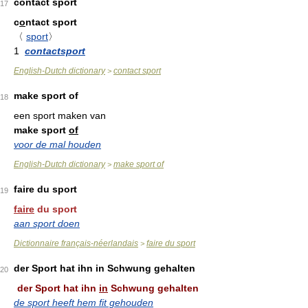
contact sport
17
c
o
ntact sport
〈
sport
〉
1
contactsport
English-Dutch dictionary
contact sport
>
make sport of
18
een sport maken van
make sport
of
voor de mal houden
English-Dutch dictionary
make sport of
>
faire du sport
19
faire
du sport
aan sport doen
Dictionnaire français-néerlandais
faire du sport
>
der Sport hat ihn in Schwung gehalten
20
der Sport hat ihn
in
Schwung gehalten
de sport heeft hem fit gehouden