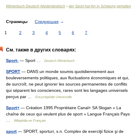
Wörterbuch Deutsch-Niederländisch
der Sport hat ihn in Schwung gehalten
>
Страницы
Следующая
→
1
2
3
4
5
6
7
См. также в других словарях:
Sport-
— Sport …
Deutsch Wörterbuch
SPORT
— DANS un monde soumis quotidiennement aux
bouleversements politiques, aux fluctuations économiques et qui,
de surcroît, ne peut ignorer les sources permanentes de conflits
qui séparent les consciences, rares sont les langages universels
perçus par …
Encyclopédie Universelle
Sport+
— Création 1995 Propriétaire Canal+ SA Slogan « La
chaîne de ceux qui veulent plus de sport » Langue Français Pays
…
Wikipédia en Français
sport
— SPORT, sporturi, s.n. Complex de exerciţii fizice şi de