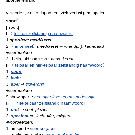
sportief iemand
--------
v.
sporten, zich ontspannen, zich verlustigen, spelen
1
sport
[
spo:t
]
I
〈
telbaar zelfstandig naamwoord
〉
1
sportieve meid/kerel
2
〈
informeel
〉
meid/kerel
⇒
vriend(in), kameraad
♦
voorbeelden:
2
hello, old sport
•
zo, beste kerel!
II
〈
telbaar en niet-telbaar zelfstandig naamwoord
〉
1
sport
2
jacht
3
spel
⇒
tijdverdrijf
♦
voorbeelden:
¶
show sport
•
een sportieve tegenstander zijn
III
〈
niet-telbaar zelfstandig naamwoord
〉
1
pret
⇒
spel, plezier
2
speelbal
⇒
slachtoffer, mikpunt
♦
voorbeelden:
1
in
sport
•
voor de grap
make sport
of
•
voor de mal houden