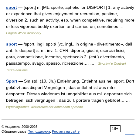
sport
— [spôrt] n. [ME sporte, aphetic for DISPORT] 1. any activity
or experience that gives enjoyment or recreation; pastime;
diversion 2. such an activity, esp. when competitive, requiring more
or less vigorous bodily exertion and carried on, sometimes …
English World dictionary
sport
— /spɔrt, ingl. spɔːt/ [vc. ingl., in origine «divertimento», dall
ant. fr. desport] s. m. inv. 1. CFR. diporto, giochi, esercizi fisici,
gara, competizione, incontro, spettacolo 2. (est.) divertimento,
passatempo, svago, spasso, ricreazione,… …
Sinonimi e Contrari.
Terza edizione
Sport
— Sm std. (19. Jh.) Entlehnung. Entlehnt aus ne. sport. Dort
gekürzt aus disport Vergnügen , das entlehnt ist aus mfrz.
desporter. Dieses wiederum ist umgebildet aus ml. deportare sich
betragen, sich vergnügen , das zu l. portāre tragen gebildet… …
Etymologisches Wörterbuch der deutschen sprache
© Академик, 2000-2026
18+
Обратная связь:
Техподдержка
,
Реклама на сайте