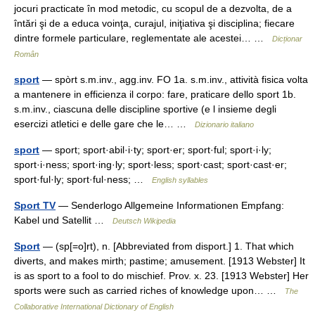
jocuri practicate în mod metodic, cu scopul de a dezvolta, de a
întări şi de a educa voinţa, curajul, iniţiativa şi disciplina; fiecare
dintre formele particulare, reglementate ale acestei… …
Dicționar
Român
sport
— spòrt s.m.inv., agg.inv. FO 1a. s.m.inv., attività fisica volta
a mantenere in efficienza il corpo: fare, praticare dello sport 1b.
s.m.inv., ciascuna delle discipline sportive (e l insieme degli
esercizi atletici e delle gare che le… …
Dizionario italiano
sport
— sport; sport·abil·i·ty; sport·er; sport·ful; sport·i·ly;
sport·i·ness; sport·ing·ly; sport·less; sport·cast; sport·cast·er;
sport·ful·ly; sport·ful·ness; …
English syllables
Sport TV
— Senderlogo Allgemeine Informationen Empfang:
Kabel und Satellit …
Deutsch Wikipedia
Sport
— (sp[=o]rt), n. [Abbreviated from disport.] 1. That which
diverts, and makes mirth; pastime; amusement. [1913 Webster] It
is as sport to a fool to do mischief. Prov. x. 23. [1913 Webster] Her
sports were such as carried riches of knowledge upon… …
The
Collaborative International Dictionary of English