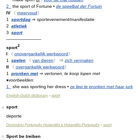
2
the sport of Fortune
•
de speelbal der Fortuin
IV
〈
meervoud
〉
1
sportdag
⇒
sportevenement/manifestatie
2
atletiek
3
sport
————————
2
sport
I
〈
onovergankelijk werkwoord
〉
1
spelen
〈
van dieren
〉
⇒
zich vermaken
II
〈
overgankelijk werkwoord
〉
1
pronken met
⇒
vertonen, te koop lopen met
♦
voorbeelden:
1
she was sporting her dress
•
ze liep te pronken met haar jurk
English-Dutch dictionary
sport
>
sport
4
deporte
Dicionário Português-Holandês e Holandês-Português
sport
>
Sport be treiben
5