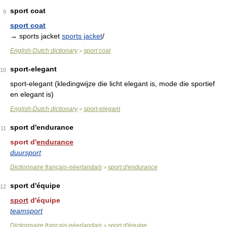
sport coat
9
sport coat
→ sports jacket
sports jacket
/
English-Dutch dictionary
sport coat
>
sport-elegant
10
sport-elegant (kledingwijze die licht elegant is, mode die sportief
en elegant is)
English-Dutch dictionary
sport-elegant
>
sport d'endurance
11
sport d'
endurance
duursport
Dictionnaire français-néerlandais
sport d'endurance
>
sport d'équipe
12
sport
d'équipe
teamsport
Dictionnaire français-néerlandais
sport d'équipe
>