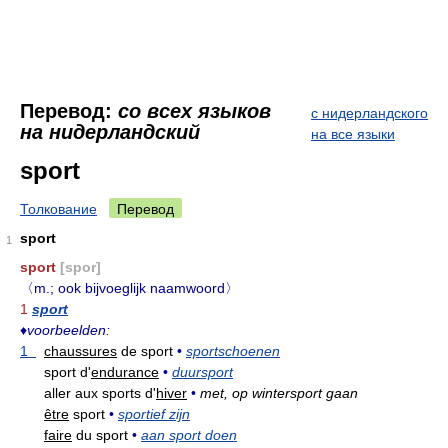
Перевод:
со всех языков
с нидерландского
на нидерландский
на все языки
sport
Толкование
Перевод
sport
1
sport
[spor]
〈m.; ook bijvoeglijk naamwoord〉
1
sport
♦
voorbeelden:
1
chaussures
de sport
•
sportschoenen
sport d'
endurance
•
duursport
aller aux sports d'
hiver
•
met, op wintersport gaan
être
sport
•
sportief zijn
faire
du sport
•
aan sport doen