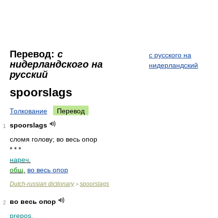
Перевод:
с
с русского на
нидерландского на
нидерландский
русский
spoorslags
Толкование
Перевод
spoorslags
1
сломя голову; во весь опор
* * *
нареч.
общ.
во весь опор
Dutch-russian dictionary
spoorslags
>
во весь опор
2
prepos.