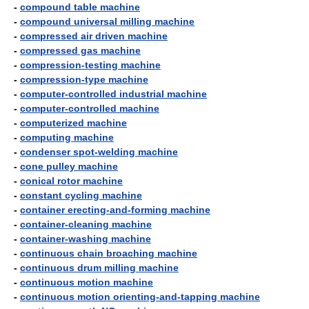
-
compound table machine
-
compound universal milling machine
-
compressed air driven machine
-
compressed gas machine
-
compression-testing machine
-
compression-type machine
-
computer-controlled industrial machine
-
computer-controlled machine
-
computerized machine
-
computing machine
-
condenser spot-welding machine
-
cone pulley machine
-
conical rotor machine
-
constant cycling machine
-
container erecting-and-forming machine
-
container-cleaning machine
-
container-washing machine
-
continuous chain broaching machine
-
continuous drum milling machine
-
continuous motion machine
-
continuous motion orienting-and-tapping machine