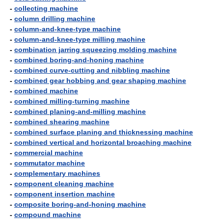
-
collecting machine
-
column drilling machine
-
column-and-knee-type machine
-
column-and-knee-type milling machine
-
combination jarring squeezing molding machine
-
combined boring-and-honing machine
-
combined curve-cutting and nibbling machine
-
combined gear hobbing and gear shaping machine
-
combined machine
-
combined milling-turning machine
-
combined planing-and-milling machine
-
combined shearing machine
-
combined surface planing and thicknessing machine
-
combined vertical and horizontal broaching machine
-
commercial machine
-
commutator machine
-
complementary machines
-
component cleaning machine
-
component insertion machine
-
composite boring-and-honing machine
-
compound machine