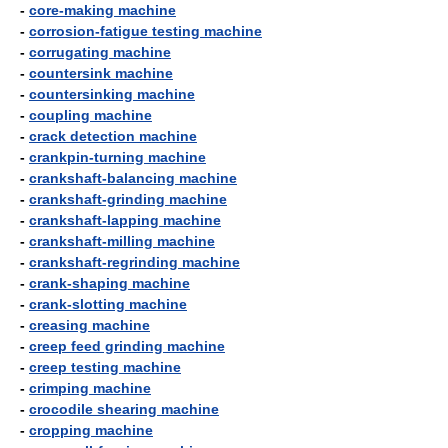
-
core-making machine
-
corrosion-fatigue testing machine
-
corrugating machine
-
countersink machine
-
countersinking machine
-
coupling machine
-
crack detection machine
-
crankpin-turning machine
-
crankshaft-balancing machine
-
crankshaft-grinding machine
-
crankshaft-lapping machine
-
crankshaft-milling machine
-
crankshaft-regrinding machine
-
crank-shaping machine
-
crank-slotting machine
-
creasing machine
-
creep feed grinding machine
-
creep testing machine
-
crimping machine
-
crocodile shearing machine
-
cropping machine