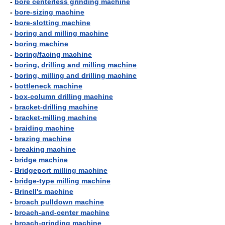
-
bore centerless grinding machine
-
bore-sizing machine
-
bore-slotting machine
-
boring and milling machine
-
boring machine
-
boring/facing machine
-
boring, drilling and milling machine
-
boring, milling and drilling machine
-
bottleneck machine
-
box-column drilling machine
-
bracket-drilling machine
-
bracket-milling machine
-
braiding machine
-
brazing machine
-
breaking machine
-
bridge machine
-
Bridgeport milling machine
-
bridge-type milling machine
-
Brinell's machine
-
broach pulldown machine
-
broach-and-center machine
-
broach-grinding machine