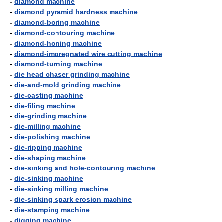
-
diamond machine
-
diamond pyramid hardness machine
-
diamond-boring machine
-
diamond-contouring machine
-
diamond-honing machine
-
diamond-impregnated wire cutting machine
-
diamond-turning machine
-
die head chaser grinding machine
-
die-and-mold grinding machine
-
die-casting machine
-
die-filing machine
-
die-grinding machine
-
die-milling machine
-
die-polishing machine
-
die-ripping machine
-
die-shaping machine
-
die-sinking and hole-contouring machine
-
die-sinking machine
-
die-sinking milling machine
-
die-sinking spark erosion machine
-
die-stamping machine
-
digging machine