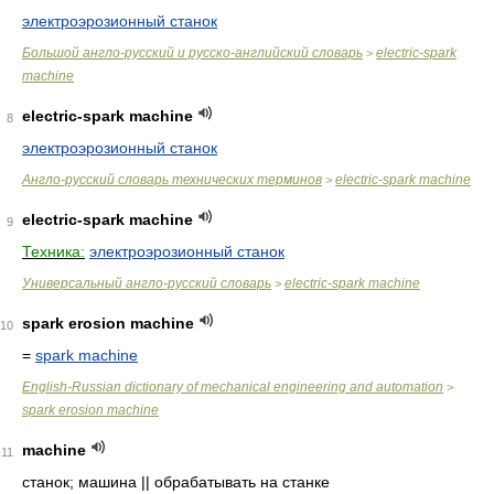
электроэрозионный станок
Большой англо-русский и русско-английский словарь
electric-spark
>
machine
electric-spark machine
8
электроэрозионный станок
Англо-русский словарь технических терминов
electric-spark machine
>
electric-spark machine
9
Техника:
электроэрозионный станок
Универсальный англо-русский словарь
electric-spark machine
>
spark erosion machine
10
=
spark machine
English-Russian dictionary of mechanical engineering and automation
>
spark erosion machine
machine
11
станок; машина || обрабатывать на станке