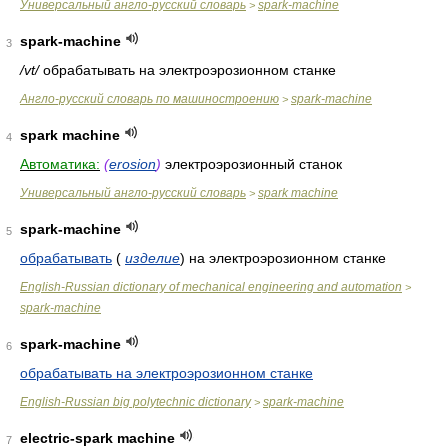
Универсальный англо-русский словарь
spark-machine
>
spark-machine
3
/vt/
обрабатывать на электроэрозионном станке
Англо-русский словарь по машиностроению
spark-machine
>
spark machine
4
Автоматика:
(
erosion
)
электроэрозионный станок
Универсальный англо-русский словарь
spark machine
>
spark-machine
5
обрабатывать
(
изделие
)
на электроэрозионном станке
English-Russian dictionary of mechanical engineering and automation
>
spark-machine
spark-machine
6
обрабатывать на электроэрозионном станке
English-Russian big polytechnic dictionary
spark-machine
>
electric-spark machine
7