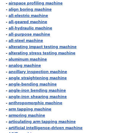
-
airspace profiling machine
-
align boring machine
-
all-electric machine
-
all-geared machine
-
all-hydraulic machine
-
all-purpose machine
-
all-steel machine
-
alterating impact testing machine
-
alterating stress testing machine
-
aluminum machine
-
analog machine
-
ancillary inspection machine
-
angle straightening machine
-
angle-bending machine
-
angle-iron bending machine
-
angle-iron shearing machine
-
anthropomorphic machine
-
arm tapping machine
-
armoring machine
-
articulating arm tapping machine
-
artificial intelligence-driven machine