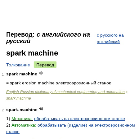
Перевод:
с английского на
с русского на
русский
английский
spark machine
Толкование
Перевод
spark machine
1
= spark erosion machine
электроэрозионный станок
English-Russian dictionary of mechanical engineering and automation
>
spark machine
spark-machine
2
1)
Механика:
обрабатывать на электроэрозионном станке
2)
Автоматика:
обрабатывать (изделие) на электроэрозионном
станке