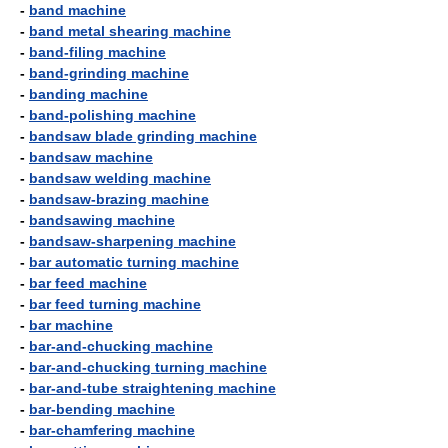
-
band machine
-
band metal shearing machine
-
band-filing machine
-
band-grinding machine
-
banding machine
-
band-polishing machine
-
bandsaw blade grinding machine
-
bandsaw machine
-
bandsaw welding machine
-
bandsaw-brazing machine
-
bandsawing machine
-
bandsaw-sharpening machine
-
bar automatic turning machine
-
bar feed machine
-
bar feed turning machine
-
bar machine
-
bar-and-chucking machine
-
bar-and-chucking turning machine
-
bar-and-tube straightening machine
-
bar-bending machine
-
bar-chamfering machine