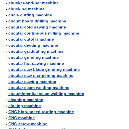
-
chucker-and-bar machine
-
chucking machine
-
circle cutting machine
-
circuit board drilling machine
-
circular cold sawing machine
-
circular continuous milling machine
-
circular cutoff machine
-
circular dividing machine
-
circular graduating machine
-
circular grinding machine
-
circular hot sawing machine
-
circular saw blade grinding machine
-
circular saw sharpening machine
-
circular sawing machine
-
circular seam-welding machine
-
circumferential seam-welding machine
-
cleaning machine
-
closing machine
-
CNC high-speed routing machine
-
CNC machine
-
CNC screw machine