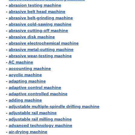
-
abrasion testing machine
-
abrasive belt head machine
-
abrasive belt-grinding machine
-
abrasive cold-sawing machine
-
abrasive cutting-off machine
-
abrasive disk machine
-
abrasive electrochemical machine
-
abrasive metal-cutting machine
-
abrasive wear-testing machine
-
AC machine
-
accounting machine
-
acyclic machine
-
adapting machine
-
adaptive control machine
-
adaptive controlled machine
-
adding machine
-
adjustable multiple-spindle drilling machine
-
adjustable rail machine
-
adjustable rail milling machine
-
advanced technology machine
-
air-drying machine