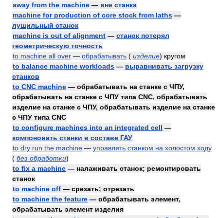
away from the machine
—
вне станка
machine for production of core stock from laths
—
лущильный станок
machine is out of alignment
—
станок потерял
геометрическую точность
to machine all over
—
обрабатывать
(
изделие
)
кругом
to balance machine workloads
—
выравнивать загрузку
станков
to CNC machine
— обрабатывать на станке с ЧПУ,
обрабатывать на станке с ЧПУ типа CNC, обрабатывать
изделие на станке с ЧПУ, обрабатывать изделие на станке
с ЧПУ типа CNC
to configure machines into an integrated cell
—
компоновать станки в составе ГАУ
to dry run the machine
—
управлять станком на холостом ходу
(
без обработки
)
to fix a machine
— налаживать станок; ремонтировать
станок
to machine off
— срезать; отрезать
to machine the feature
— обрабатывать элемент,
обрабатывать элемент изделия