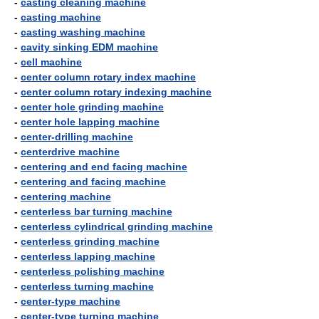
-
casting cleaning machine
-
casting machine
-
casting washing machine
-
cavity sinking EDM machine
-
cell machine
-
center column rotary index machine
-
center column rotary indexing machine
-
center hole grinding machine
-
center hole lapping machine
-
center-drilling machine
-
centerdrive machine
-
centering and end facing machine
-
centering and facing machine
-
centering machine
-
centerless bar turning machine
-
centerless cylindrical grinding machine
-
centerless grinding machine
-
centerless lapping machine
-
centerless polishing machine
-
centerless turning machine
-
center-type machine
-
center-type turning machine