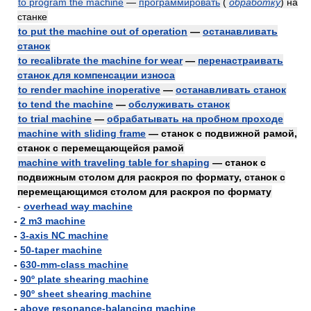
to program the machine
—
программировать
(
обработку
)
на
станке
to put the machine out of operation
—
останавливать
станок
to recalibrate the machine for wear
—
перенастраивать
станок для компенсации износа
to render machine inoperative
—
останавливать станок
to tend the machine
—
обслуживать станок
to trial machine
—
обрабатывать на пробном проходе
machine with sliding frame
— станок с подвижной рамой,
станок с перемещающейся рамой
machine with traveling table for shaping
— станок с
подвижным столом для раскроя по формату, станок с
перемещающимся столом для раскроя по формату
-
overhead way machine
-
2 m3 machine
-
3-axis NC machine
-
50-taper machine
-
630-mm-class machine
-
90º plate shearing machine
-
90º sheet shearing machine
-
above resonance-balancing machine