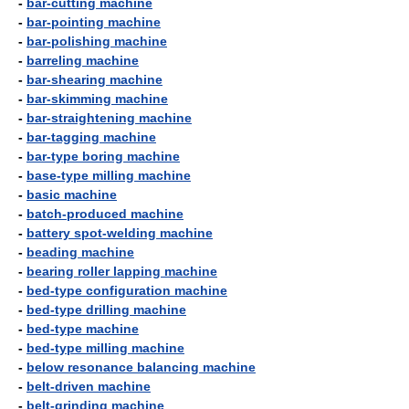
-
bar-cutting machine
-
bar-pointing machine
-
bar-polishing machine
-
barreling machine
-
bar-shearing machine
-
bar-skimming machine
-
bar-straightening machine
-
bar-tagging machine
-
bar-type boring machine
-
base-type milling machine
-
basic machine
-
batch-produced machine
-
battery spot-welding machine
-
beading machine
-
bearing roller lapping machine
-
bed-type configuration machine
-
bed-type drilling machine
-
bed-type machine
-
bed-type milling machine
-
below resonance balancing machine
-
belt-driven machine
-
belt-grinding machine