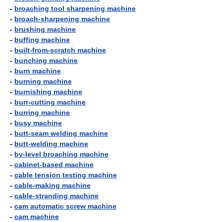
-
broaching tool sharpening machine
-
broach-sharpening machine
-
brushing machine
-
buffing machine
-
built-from-scratch machine
-
bunching machine
-
burn machine
-
burning machine
-
burnishing machine
-
burr-cutting machine
-
burring machine
-
busy machine
-
butt-seam welding machine
-
butt-welding machine
-
by-level broaching machine
-
cabinet-based machine
-
cable tension testing machine
-
cable-making machine
-
cable-stranding machine
-
cam automatic screw machine
-
cam machine