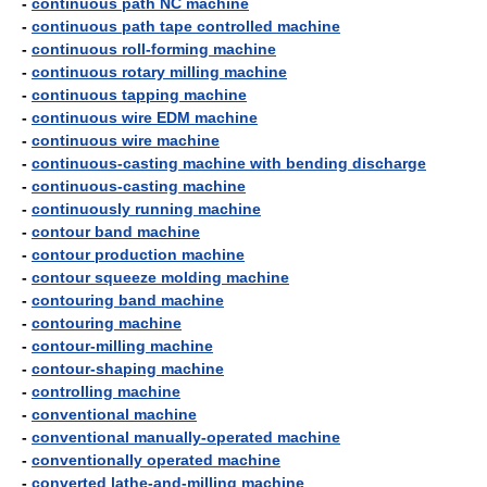
-
continuous path NC machine
-
continuous path tape controlled machine
-
continuous roll-forming machine
-
continuous rotary milling machine
-
continuous tapping machine
-
continuous wire EDM machine
-
continuous wire machine
-
continuous-casting machine with bending discharge
-
continuous-casting machine
-
continuously running machine
-
contour band machine
-
contour production machine
-
contour squeeze molding machine
-
contouring band machine
-
contouring machine
-
contour-milling machine
-
contour-shaping machine
-
controlling machine
-
conventional machine
-
conventional manually-operated machine
-
conventionally operated machine
-
converted lathe-and-milling machine