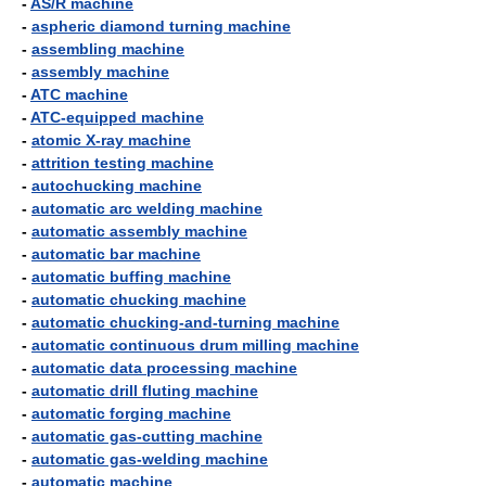
-
AS/R machine
-
aspheric diamond turning machine
-
assembling machine
-
assembly machine
-
ATC machine
-
ATC-equipped machine
-
atomic X-ray machine
-
attrition testing machine
-
autochucking machine
-
automatic arc welding machine
-
automatic assembly machine
-
automatic bar machine
-
automatic buffing machine
-
automatic chucking machine
-
automatic chucking-and-turning machine
-
automatic continuous drum milling machine
-
automatic data processing machine
-
automatic drill fluting machine
-
automatic forging machine
-
automatic gas-cutting machine
-
automatic gas-welding machine
-
automatic machine