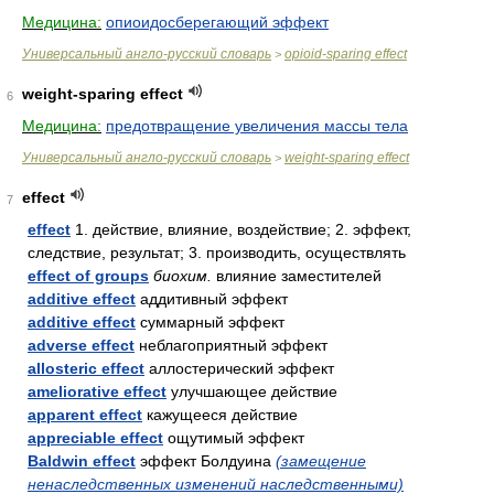
Медицина:
опиоидосберегающий эффект
Универсальный англо-русский словарь
opioid-sparing effect
>
weight-sparing effect
6
Медицина:
предотвращение увеличения массы тела
Универсальный англо-русский словарь
weight-sparing effect
>
effect
7
effect
1. действие, влияние, воздействие; 2. эффект,
следствие, результат; 3. производить, осуществлять
effect of groups
биохим.
влияние заместителей
additive effect
аддитивный эффект
additive effect
суммарный эффект
adverse effect
неблагоприятный эффект
allosteric effect
аллостерический эффект
ameliorative effect
улучшающее действие
apparent effect
кажущееся действие
appreciable effect
ощутимый эффект
Baldwin effect
эффект Болдуина
(замещение
ненаследственных изменений наследственными)