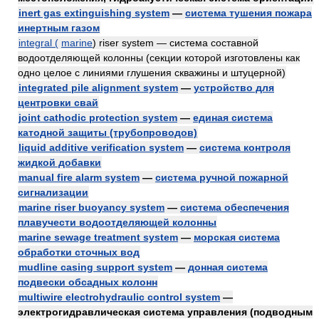
inert gas extinguishing system
—
система тушения пожара
инертным газом
integral (
marine
) riser system — система составной
водоотделяющей колонны (секции которой изготовлены как
одно целое с линиями глушения скважины и штуцерной)
integrated pile alignment system
—
устройство для
центровки свай
joint cathodic protection system
—
единая система
катодной защиты (трубопроводов)
liquid additive verification system
—
система контроля
жидкой добавки
manual fire alarm system
—
система ручной пожарной
сигнализации
marine riser buoyancy system
—
система обеспечения
плавучести водоотделяющей колонны
marine sewage treatment system
—
морская система
обработки сточных вод
mudline casing support system
—
донная система
подвески обсадных колонн
multiwire electrohydraulic control system
—
электрогидравлическая система управления (подводным