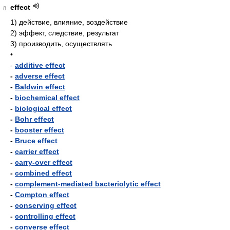
effect
8
1)
действие, влияние, воздействие
2)
эффект, следствие, результат
3)
производить, осуществлять
•
-
additive effect
-
adverse effect
-
Baldwin effect
-
biochemical effect
-
biological effect
-
Bohr effect
-
booster effect
-
Bruce effect
-
carrier effect
-
carry-over effect
-
combined effect
-
complement-mediated bacteriolytic effect
-
Compton effect
-
conserving effect
-
controlling effect
-
converse effect