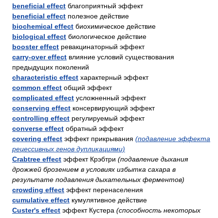
beneficial effect
благоприятный эффект
beneficial effect
полезное действие
biochemical effect
биохимическое действие
biological effect
биологическое действие
booster effect
ревакцинаторный эффект
carry-over effect
влияние условий существования
предыдущих поколений
characteristic effect
характерный эффект
common effect
общий эффект
complicated effect
усложненный эффект
conserving effect
консервирующий эффект
controlling effect
регулируемый эффект
converse effect
обратный эффект
covering effect
эффект прикрывания
(подавление эффекта
рецессивных генов дупликациями)
Crabtree effect
эффект Крэбтри
(подавление дыхания
дрожжей брозением в условиях избытка сахара в
результате подавления дыхательных ферментов)
crowding effect
эффект перенаселения
cumulative effect
кумулятивное действие
Custer's effect
эффект Кустера
(способность некоторых