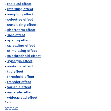
-
residual effect
-
retarding effect
-
sampling effect
-
selective effect
-
sensitizing effect
-
short-term effect
-
side effect
-
sparing effect
-
spreading effect
-
stimulating effect
-
subthreshold effect
-
synergic effect
-
systemic effect
-
tau effect
-
threshold effect
-
transfer effect
-
variable effect
-
virostatic effect
-
widespread effect
* * *
эффект