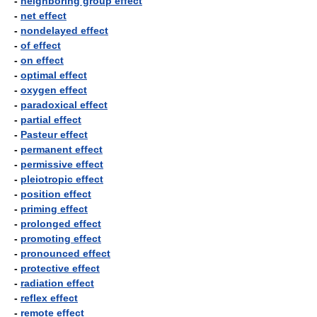
-
neighboring group effect
-
net effect
-
nondelayed effect
-
of effect
-
on effect
-
optimal effect
-
oxygen effect
-
paradoxical effect
-
partial effect
-
Pasteur effect
-
permanent effect
-
permissive effect
-
pleiotropic effect
-
position effect
-
priming effect
-
prolonged effect
-
promoting effect
-
pronounced effect
-
protective effect
-
radiation effect
-
reflex effect
-
remote effect