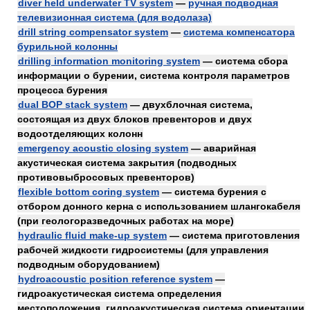
diver held underwater TV system
—
ручная подводная
телевизионная система (для водолаза)
drill string compensator system
—
система компенсатора
бурильной колонны
drilling information monitoring system
— система сбора
информации о бурении, система контроля параметров
процесса бурения
dual BOP stack system
— двухблочная система,
состоящая из двух блоков превенторов и двух
водоотделяющих колонн
emergency acoustic closing system
— аварийная
акустическая система закрытия (подводных
противовыбросовых превенторов)
flexible bottom coring system
— система бурения с
отбором донного керна с использованием шлангокабеля
(при геологоразведочных работах на море)
hydraulic fluid make-up system
— система приготовления
рабочей жидкости гидросистемы (для управления
подводным оборудованием)
hydroacoustic position reference system
—
гидроакустическая система определения
местоположения, гидроакустическая система ориентации