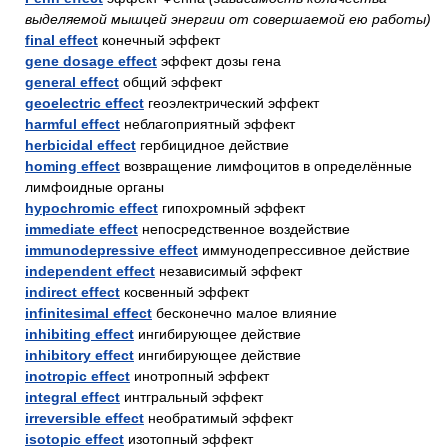
выделяемой мышцей энергии от совершаемой ею работы)
final effect
конечный эффект
gene dosage effect
эффект дозы гена
general effect
общий эффект
geoelectric effect
геоэлектрический эффект
harmful effect
неблагоприятный эффект
herbicidal effect
гербицидное действие
homing effect
возвращение лимфоцитов в определённые
лимфоидные органы
hypochromic effect
гипохромный эффект
immediate effect
непосредственное воздействие
immunodepressive effect
иммунодепрессивное действие
independent effect
независимый эффект
indirect effect
косвенный эффект
infinitesimal effect
бесконечно малое влияние
inhibiting effect
ингибирующее действие
inhibitory effect
ингибирующее действие
inotropic effect
инотропный эффект
integral effect
интгральный эффект
irreversible effect
необратимый эффект
isotopic effect
изотопный эффект