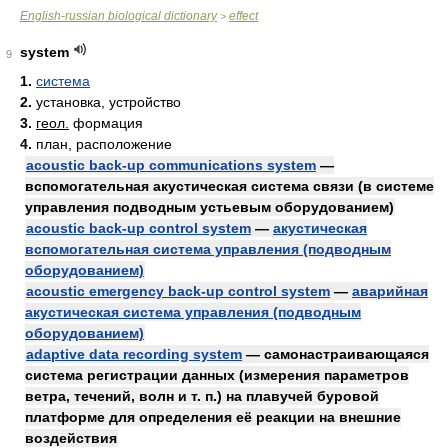
English-russian biological dictionary
effect
>
system
9
1.
система
2.
установка, устройство
3.
геол.
формация
4.
план, расположение
acoustic back-up communications system
—
вспомогательная акустическая система связи (в системе
управления подводным устьевым оборудованием)
acoustic back-up control system
—
акустическая
вспомогательная система управления (подводным
оборудованием)
acoustic emergency back-up control system
—
аварийная
акустическая система управления (подводным
оборудованием)
adaptive data recording system
— самонастраивающаяся
система регистрации данных (измерения параметров
ветра, течений, волн и т. п.) на плавучей буровой
платформе для определения её реакции на внешние
воздействия