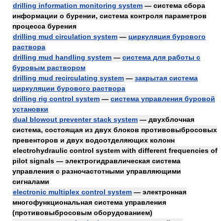
drilling information monitoring system
— система сбора
информации о бурении, система контроля параметров
процесса бурения
drilling mud circulation system
—
циркуляция бурового
раствора
drilling mud handling system
—
система для работы с
буровым раствором
drilling mud recirculating system
—
закрытая система
циркуляции бурового раствора
drilling rig control system
—
система управления буровой
установки
dual blowout preventer stack system
— двухблочная
система, состоящая из двух блоков противовыбросовых
превенторов и двух водоотделяющих колонн
electrohydraulic control system with different frequencies of
pilot signals — электрогидравлическая система
управления с разночастотными управляющими
сигналами
electronic multiplex control system
— электронная
многофункциональная система управления
(противовыбросовым оборудованием)