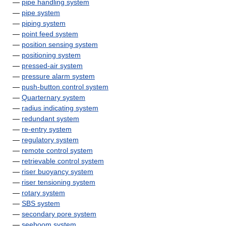
—
pipe handling system
—
pipe system
—
piping system
—
point feed system
—
position sensing system
—
positioning system
—
pressed-air system
—
pressure alarm system
—
push-button control system
—
Quarternary system
—
radius indicating system
—
redundant system
—
re-entry system
—
regulatory system
—
remote control system
—
retrievable control system
—
riser buoyancy system
—
riser tensioning system
—
rotary system
—
SBS system
—
secondary pore system
—
seeboom system