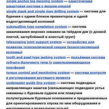
single anchor leg mooring system
—
одноточечная
швартовая система с якорем-опорой
single stack and single riser drilling system
— система для
бурения с одним блоком превенторов и одной
водоотделяющей колонной
submudline type completion system
— система
заканчивания морских скважин на твёрдом дне (с донной
плитой, заглублённой в илистый грунт)
telescoping joint support system
—
устройство для
подвески телескопической секции (водоотделяющей
колонны)
tooth and pawl type jacking system
—
подъёмная система
зубчато-балочного типа (у самоподнимающихся
платформ)
torque control and monitoring system
—
система контроля
и регулирования крутящего момента
underwater guide line system
— система подводных
направляющих канатов (связывающих подводное устье
скважины с буровым судном или плавучим
полупогружным буровым основанием и предназначенных
для ориентированного спуска по ним оборудования и
инструментов к подводному устью)