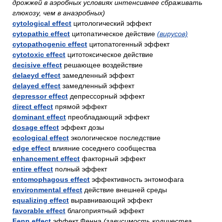
дрожжей в аэробных условиях интенсивнее сбраживать
глюкозу, чем в анаэробных)
cytological effect
цитологический эффект
cytopathic effect
цитопатическое действие
(вирусов)
cytopathogenic effect
цитопатогенный эффект
cytotoxic effect
цитотоксическое действие
decisive effect
решающее воздействие
delaeyd effect
замедленный эффект
delayed effect
замедленный эффект
depressor effect
депрессорный эффект
direct effect
прямой эффект
dominant effect
преобладающий эффект
dosage effect
эффект дозы
ecological effect
экологическое последствие
edge effect
влияние соседнего сообщества
enhancement effect
факторный эффект
entire effect
полный эффект
entomophagous effect
эффективность энтомофага
environmental effect
действие внешней среды
equalizing effect
выравнивающий эффект
favorable effect
благоприятный эффект
Fenn effect
эффект Фенна
(зависимость количества