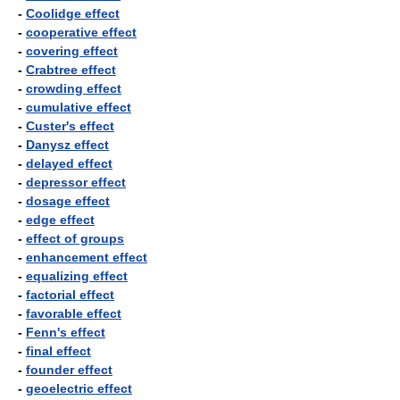
-
Coolidge effect
-
cooperative effect
-
covering effect
-
Crabtree effect
-
crowding effect
-
cumulative effect
-
Custer's effect
-
Danysz effect
-
delayed effect
-
depressor effect
-
dosage effect
-
edge effect
-
effect of groups
-
enhancement effect
-
equalizing effect
-
factorial effect
-
favorable effect
-
Fenn's effect
-
final effect
-
founder effect
-
geoelectric effect