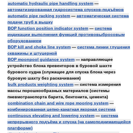
automatic hydraulic pipe handling system
—
автоматизированная гидросистема спусков-подъёмов
automatic pipe racking system
—
автоматическая система
подачи труб в вышку
BOP function position indicator system
—
система
индикации выполнения функций противовыбросовым
оборудованием
BOP kill and choke line system
—
система линии глушения
скважины и штуцерной
BOP moonpool guidance system
— направляющее
устройство блока превенторов в буровой шахте
бурового судна (служащее для спуска блока через
буровую шахту без раскачивания)
bulk products weighting system
— система измерения
массы порошкообразных материалов (системы
пневмотранспорта барита, бентонита, цемента)
combination chain and wire rope mooring system
—
комбинированная цепно-канатная якорная система
continuous elevating and lowering system
—
система
непрерывного подъёма и спуска (на самоподнимающейся
платформе)