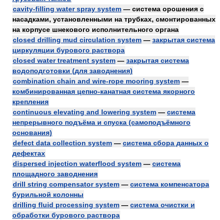
cavity-filling water spray system
— система орошения с
насадками, установленными на трубках, смонтированных
на корпусе шнекового исполнительного органа
closed drilling mud circulation system
—
закрытая система
циркуляции бурового раствора
closed water treatment system
—
закрытая система
водоподготовки (для заводнения)
combination chain and wire-rope mooring system
—
комбинированная цепно-канатная система якорного
крепления
continuous elevating and lowering system
—
система
непрерывного подъёма и спуска (самоподъёмного
основания)
defect data collection system
—
система сбора данных о
дефектах
dispersed injection waterflood system
—
система
площадного заводнения
drill string compensator system
—
система компенсатора
бурильной колонны
drilling fluid processing system
—
система очистки и
обработки бурового раствора