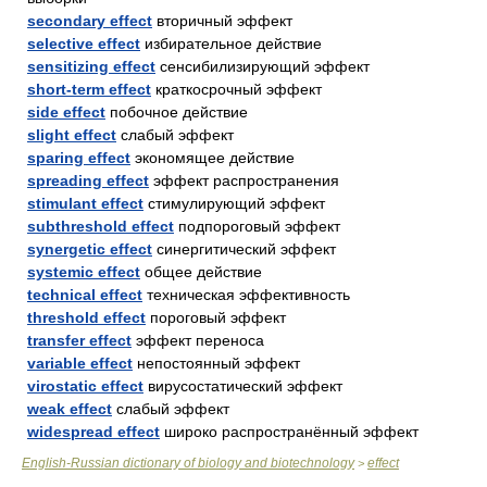
secondary effect
вторичный эффект
selective effect
избирательное действие
sensitizing effect
сенсибилизирующий эффект
short-term effect
краткосрочный эффект
side effect
побочное действие
slight effect
слабый эффект
sparing effect
экономящее действие
spreading effect
эффект распространения
stimulant effect
стимулирующий эффект
subthreshold effect
подпороговый эффект
synergetic effect
синергитический эффект
systemic effect
общее действие
technical effect
техническая эффективность
threshold effect
пороговый эффект
transfer effect
эффект переноса
variable effect
непостоянный эффект
virostatic effect
вирусостатический эффект
weak effect
слабый эффект
widespread effect
широко распространённый эффект
English-Russian dictionary of biology and biotechnology
effect
>