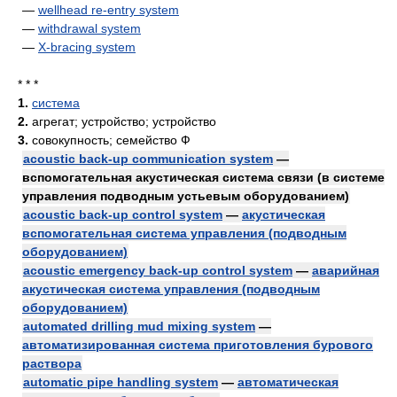
—
wellhead re-entry system
—
withdrawal system
—
X-bracing system
* * *
1.
система
2.
агрегат; устройство; устройство
3.
совокупность; семейство Ф
acoustic back-up communication system
—
вспомогательная акустическая система связи (в системе
управления подводным устьевым оборудованием)
acoustic back-up control system
—
акустическая
вспомогательная система управления (подводным
оборудованием)
acoustic emergency back-up control system
—
аварийная
акустическая система управления (подводным
оборудованием)
automated drilling mud mixing system
—
автоматизированная система приготовления бурового
раствора
automatic pipe handling system
—
автоматическая