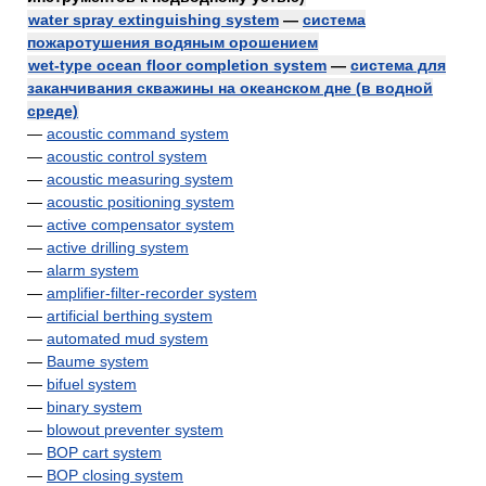
water spray extinguishing system
—
система
пожаротушения водяным орошением
wet-type ocean floor completion system
—
система для
заканчивания скважины на океанском дне (в водной
среде)
—
acoustic command system
—
acoustic control system
—
acoustic measuring system
—
acoustic positioning system
—
active compensator system
—
active drilling system
—
alarm system
—
amplifier-filter-recorder system
—
artificial berthing system
—
automated mud system
—
Baume system
—
bifuel system
—
binary system
—
blowout preventer system
—
BOP cart system
—
BOP closing system