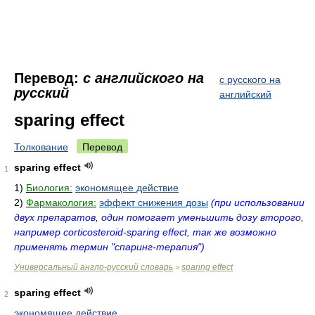
Перевод:
с английского на
с русского на
русский
английский
sparing effect
Толкование
Перевод
sparing effect
1
1)
Биология:
экономящее действие
2)
Фармакология:
эффект снижения дозы
(при использовании
двух препаратов, один помогает уменьшить дозу второго,
например corticosteroid-sparing effect, так же возможно
применять термин "спаринг-терапия")
Универсальный англо-русский словарь
sparing effect
>
sparing effect
2
экономящее действие