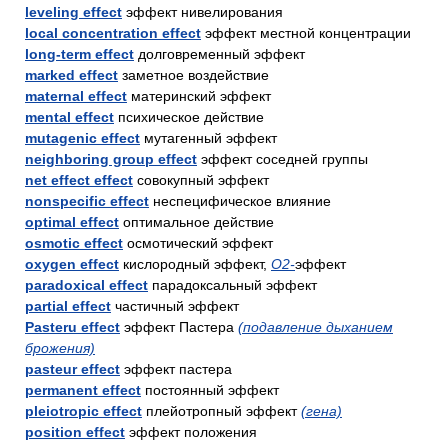
leveling effect
эффект нивелирования
local concentration effect
эффект местной концентрации
long-term effect
долговременный эффект
marked effect
заметное воздействие
maternal effect
материнский эффект
mental effect
психическое действие
mutagenic effect
мутагенный эффект
neighboring group effect
эффект соседней группы
net effect effect
совокупный эффект
nonspecific effect
неспецифическое влияние
optimal effect
оптимальное действие
osmotic effect
осмотический эффект
oxygen effect
кислородный эффект,
O2-
эффект
paradoxical effect
парадоксальный эффект
partial effect
частичный эффект
Pasteru effect
эффект Пастера
(подавление дыханием
брожения)
pasteur effect
эффект пастера
permanent effect
постоянный эффект
pleiotropic effect
плейотропный эффект
(гена)
position effect
эффект положения