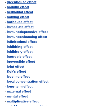
-
greenhouse effect
-
harmful effect
-
herbicidal effect
-
homing effect
-
hothouse effect
-
immediate effect
-
immunodepressive effect
-
immunoenhancing effect
-
infinitesimal effect
-
inhibiting effect
-
inhibitory effect
-
inotropic effect
-
irreversible effect
-
joint effect
-
Kok's effect
-
leveling effect
-
local concentration effect
-
long-term effect
-
maternal effect
-
mental effect
-
multiplicative effect