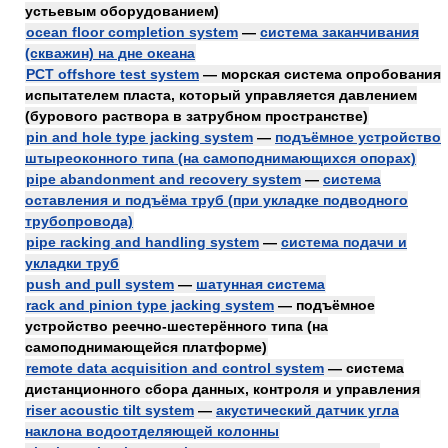
устьевым оборудованием)
ocean floor completion system
—
система заканчивания
(скважин) на дне океана
PCT offshore test system
— морская система опробования
испытателем пласта, который управляется давлением
(бурового раствора в затрубном пространстве)
pin and hole type jacking system
—
подъёмное устройство
штыреоконного типа (на самоподнимающихся опорах)
pipe abandonment and recovery system
—
система
оставления и подъёма труб (при укладке подводного
трубопровода)
pipe racking and handling system
—
система подачи и
укладки труб
push and pull system
—
шатунная система
rack and pinion type jacking system
— подъёмное
устройство реечно-шестерённого типа (на
самоподнимающейся платформе)
remote data acquisition and control system
— система
дистанционного сбора данных, контроля и управления
riser acoustic tilt system
—
акустический датчик угла
наклона водоотделяющей колонны