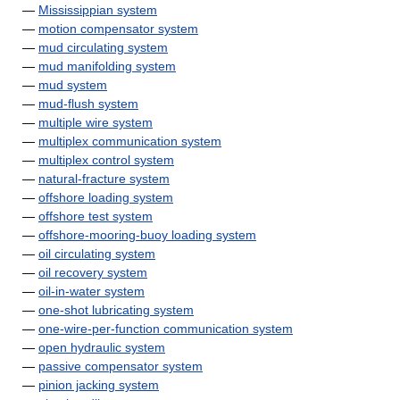
—
Mississippian system
—
motion compensator system
—
mud circulating system
—
mud manifolding system
—
mud system
—
mud-flush system
—
multiple wire system
—
multiplex communication system
—
multiplex control system
—
natural-fracture system
—
offshore loading system
—
offshore test system
—
offshore-mooring-buoy loading system
—
oil circulating system
—
oil recovery system
—
oil-in-water system
—
one-shot lubricating system
—
one-wire-per-function communication system
—
open hydraulic system
—
passive compensator system
—
pinion jacking system