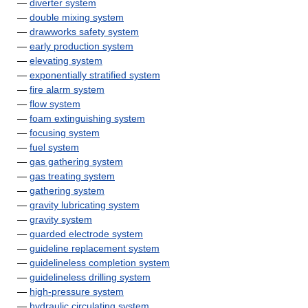
—
diverter system
—
double mixing system
—
drawworks safety system
—
early production system
—
elevating system
—
exponentially stratified system
—
fire alarm system
—
flow system
—
foam extinguishing system
—
focusing system
—
fuel system
—
gas gathering system
—
gas treating system
—
gathering system
—
gravity lubricating system
—
gravity system
—
guarded electrode system
—
guideline replacement system
—
guidelineless completion system
—
guidelineless drilling system
—
high-pressure system
—
hydraulic circulating system