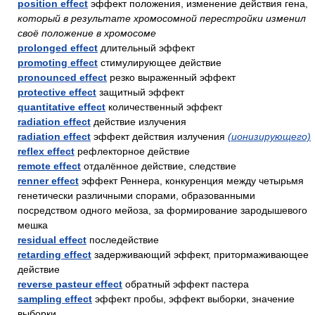
position effect
эффект положения, изменение действия гена,
который в результате хромосомной перестройки изменил
своё положение в хромосоме
prolonged effect
длительный эффект
promoting effect
стимулирующее действие
pronounced effect
резко выраженный эффект
protective effect
защитный эффект
quantitative effect
количественный эффект
radiation effect
действие излучения
radiation effect
эффект действия излучения
(ионизирующего)
reflex effect
рефлекторное действие
remote effect
отдалённое действие, следствие
renner effect
эффект Реннера, конкуренция между четырьмя
генетически различными спорами, образованными
посредством одного мейоза, за формирование зародышевого
мешка
residual effect
последействие
retarding effect
задерживающий эффект, притормаживающее
действие
reverse pasteur effect
обратный эффект пастера
sampling effect
эффект пробы, эффект выборки, значение
выборки