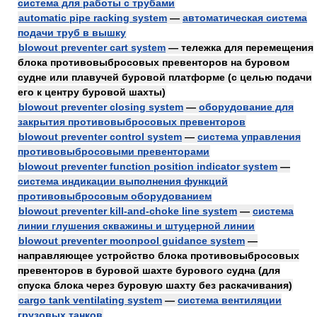
система для работы с трубами
automatic pipe racking system
—
автоматическая система
подачи труб в вышку
blowout preventer cart system
— тележка для перемещения
блока противовыбросовых превенторов на буровом
судне или плавучей буровой платформе (с целью подачи
его к центру буровой шахты)
blowout preventer closing system
—
оборудование для
закрытия противовыбросовых превенторов
blowout preventer control system
—
система управления
противовыбросовыми превенторами
blowout preventer function position indicator system
—
система индикации выполнения функций
противовыбросовым оборудованием
blowout preventer kill-and-choke line system
—
система
линии глушения скважины и штуцерной линии
blowout preventer moonpool guidance system
—
направляющее устройство блока противовыбросовых
превенторов в буровой шахте бурового судна (для
спуска блока через буровую шахту без раскачивания)
cargo tank ventilating system
—
система вентиляции
грузовых танков