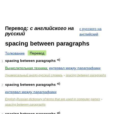
Перевод:
с английского на
с русского на
русский
английский
spacing between paragraphs
Толкование
Перевод
spacing between paragraphs
1
Вычислительная техника:
интервал между параграфами
Универсальный англо-русский словарь
spacing between paragraphs
>
spacing between paragraphs
2
интервал между параграфами
English-Russian dictionary of terms that are used in computer games
>
spacing between paragraphs
spacing between paragraphs