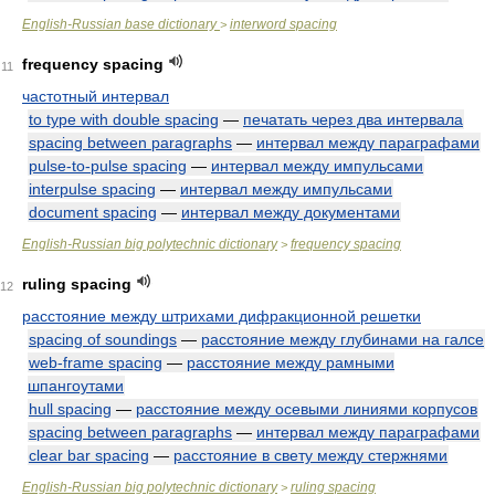
English-Russian base dictionary
interword spacing
>
frequency spacing
11
частотный интервал
to type with double spacing
—
печатать через два интервала
spacing between paragraphs
—
интервал между параграфами
pulse-to-pulse spacing
—
интервал между импульсами
interpulse spacing
—
интервал между импульсами
document spacing
—
интервал между документами
English-Russian big polytechnic dictionary
frequency spacing
>
ruling spacing
12
расстояние между штрихами дифракционной решетки
spacing of soundings
—
расстояние между глубинами на галсе
web-frame spacing
—
расстояние между рамными
шпангоутами
hull spacing
—
расстояние между осевыми линиями корпусов
spacing between paragraphs
—
интервал между параграфами
clear bar spacing
—
расстояние в свету между стержнями
English-Russian big polytechnic dictionary
ruling spacing
>