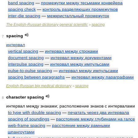
band spacing
—
промежутки между тесьмами конвейера
spacing check
—
контроль разделяющих промежутков
inter-die spacing
—
межкристалльный промежуток
The English-Russian dictionary general scientific
spacing
>
spacing
7
интервал
vertical spacing
—
интервал между строками
document spacing
—
интервал между документами
interpulse spacing
—
интервал между импульсами
pulse-to-pulse spacing
—
интервал между импульсами
spacing between paragraphs
—
интервал между параграфами
English-Russian big medical dictionary
spacing
>
character spacing
8
интервал между знаками; расположение знаков с интервалами
to type with double spacing
—
печатать через два интервала
spacing of soundings
—
расстояние между глубинами на галсе
web-frame spacing
—
расстояние между рамными
шпангоутами