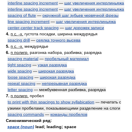
interline spacing increment
—
шаг увеличения интерлиньяжа
interline spacing increment
—
шаг увеличения интерлиньяжа
spacing of flute
—
окружной шаг зубьев червячной фрезы
line spacing increment
—
шаг увеличения интерлиньяжа
center-center track spacing
—
шаг дорожек записи
4.
n с. -х.
густота посадки, ширина междурядья
spacing drill
—
сеялка точного высева
5.
n с. -х.
междурядье
6.
n полигр.
разгонка набора, разбивка; разрядка
spacing material
—
пробельный материал
tight spacing
—
узкая разрядка
wide spacing
—
широкая разрядка
loose spacing
—
широкая разрядка
repeat spacing
—
непрерывная разрядка
letter spacing
— межбуквенная разбивка, разрядка
7.
n полигр.
пробел
to print with thin spacings to show syllabication
— печатать с
узкими пробелами, показывающими разделение на слоги
spacing commands
—
команды пробелов
Синонимический ряд:
space (noun)
lead; leading; space