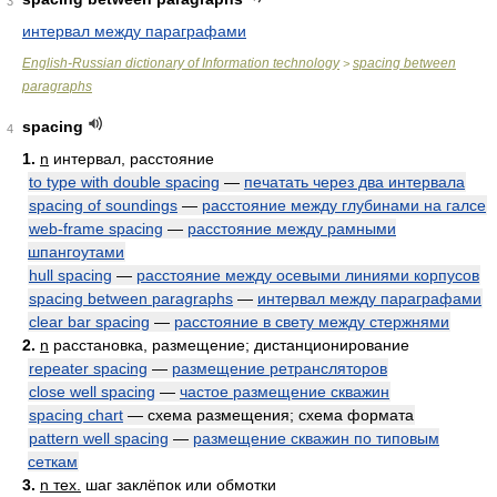
3
интервал между параграфами
English-Russian dictionary of Information technology
spacing between
>
paragraphs
spacing
4
1.
n
интервал, расстояние
to type with double spacing
—
печатать через два интервала
spacing of soundings
—
расстояние между глубинами на галсе
web-frame spacing
—
расстояние между рамными
шпангоутами
hull spacing
—
расстояние между осевыми линиями корпусов
spacing between paragraphs
—
интервал между параграфами
clear bar spacing
—
расстояние в свету между стержнями
2.
n
расстановка, размещение; дистанционирование
repeater spacing
—
размещение ретрансляторов
close well spacing
—
частое размещение скважин
spacing chart
— схема размещения; схема формата
pattern well spacing
—
размещение скважин по типовым
сеткам
3.
n тех.
шаг заклёпок или обмотки