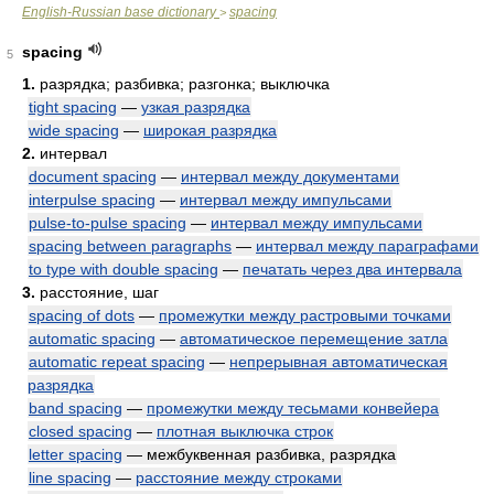
English-Russian base dictionary
spacing
>
spacing
5
1.
разрядка; разбивка; разгонка; выключка
tight spacing
—
узкая разрядка
wide spacing
—
широкая разрядка
2.
интервал
document spacing
—
интервал между документами
interpulse spacing
—
интервал между импульсами
pulse-to-pulse spacing
—
интервал между импульсами
spacing between paragraphs
—
интервал между параграфами
to type with double spacing
—
печатать через два интервала
3.
расстояние, шаг
spacing of dots
—
промежутки между растровыми точками
automatic spacing
—
автоматическое перемещение затла
automatic repeat spacing
—
непрерывная автоматическая
разрядка
band spacing
—
промежутки между тесьмами конвейера
closed spacing
—
плотная выключка строк
letter spacing
— межбуквенная разбивка, разрядка
line spacing
—
расстояние между строками