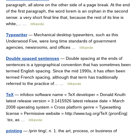
paragraph, all alone on the other side of a page break. At the end
of the first paragraph, the word lorem is an orphan in the second
sense: a very short final line that, because the rest of its line is
white,… …
Wikipedia
Typewriter
— Mechanical desktop typewriters, such as this
Underwood Five, were long time standards of government
agencies, newsrooms, and offices …
Wikipedia
Double spaced sentences
— Double spacing at the ends of
sentences is a typographical convention that has sometimes been
termed English spacing. Since the mid 1990s, it has often been
termed French spacing, although that term has traditionally
referred to the practice of… …
Wikipedia
TeX
— infobox software name = TeX developer = Donald Knuth
latest release version = 3.1415926 latest release date = March
2008 operating system = Cross platform genre = Typesetting
license = Permissive website = http://www.tug.org/TeX (pronEng|
ˈtɛx, as …
Wikipedia
printing
— /prin ting/, n. 1. the art, process, or business of