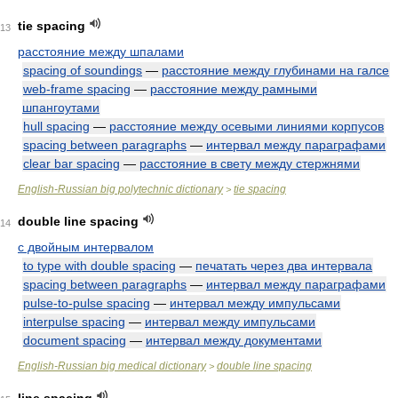
tie spacing
13
расстояние между шпалами
spacing of soundings
—
расстояние между глубинами на галсе
web-frame spacing
—
расстояние между рамными
шпангоутами
hull spacing
—
расстояние между осевыми линиями корпусов
spacing between paragraphs
—
интервал между параграфами
clear bar spacing
—
расстояние в свету между стержнями
English-Russian big polytechnic dictionary
tie spacing
>
double line spacing
14
с двойным интервалом
to type with double spacing
—
печатать через два интервала
spacing between paragraphs
—
интервал между параграфами
pulse-to-pulse spacing
—
интервал между импульсами
interpulse spacing
—
интервал между импульсами
document spacing
—
интервал между документами
English-Russian big medical dictionary
double line spacing
>