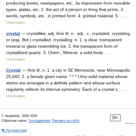
producing books, newspapers, etc., by impression from movable
types, plates, etc. 2. the act of a person or thing that prints. 3.
words, symbols, etc., in printed form. 4. printed material. 5.… …
Universalium
crystal
— crystallike, adj. /kris tl/, n., adj., v., crystaled, crystaling
or (esp. Brit.) crystalled, crystalling. n. 1. a clear, transparent
mineral or glass resembling ice. 2. the transparent form of
crystallized quartz. 3. Chem., Mineral. a solid body… …
Universalium
Crystal
— /kris tl/, n. 1. a city in SE Minnesota, near Minneapolis.
25,543. 2. a female given name. * * * I Any solid material whose
atoms are arranged in a definite pattern and whose surface
regularity reflects its internal symmetry. Each of a crystal s… …
Universalium
© Академик, 2000-2026
18+
Обратная связь:
Техподдержка
,
Реклама на сайте
👣 Путешествия