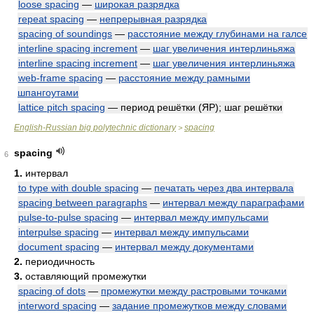
loose spacing
—
широкая разрядка
repeat spacing
—
непрерывная разрядка
spacing of soundings
—
расстояние между глубинами на галсе
interline spacing increment
—
шаг увеличения интерлиньяжа
interline spacing increment
—
шаг увеличения интерлиньяжа
web-frame spacing
—
расстояние между рамными
шпангоутами
lattice pitch spacing
— период решётки (ЯР); шаг решётки
English-Russian big polytechnic dictionary
spacing
>
spacing
6
1.
интервал
to type with double spacing
—
печатать через два интервала
spacing between paragraphs
—
интервал между параграфами
pulse-to-pulse spacing
—
интервал между импульсами
interpulse spacing
—
интервал между импульсами
document spacing
—
интервал между документами
2.
периодичность
3.
оставляющий промежутки
spacing of dots
—
промежутки между растровыми точками
interword spacing
—
задание промежутков между словами