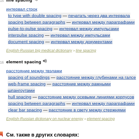
line spacing
15
интервал строк
to type with double spacing
—
печатать через два интервала
spacing between paragraphs
—
интервал между параграфами
pulse-to-pulse spacing
—
интервал между импульсами
interpulse spacing
—
интервал между импульсами
document spacing
—
интервал между документами
English-Russian big medical dictionary
line spacing
>
element spacing
16
расстояние между твэлами
spacing of soundings
—
расстояние между глубинами на галсе
web-frame spacing
—
расстояние между рамными
шпангоутами
hull spacing
—
расстояние между осевыми линиями корпусов
spacing between paragraphs
—
интервал между параграфами
clear bar spacing
—
расстояние в свету между стержнями
English-Russian dictionary on nuclear energy
element spacing
>
См. также в других словарях: