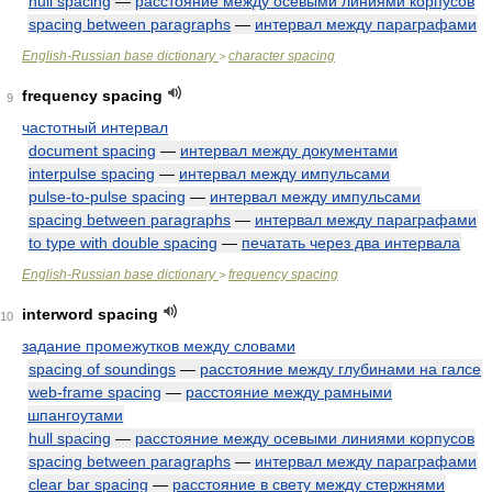
hull spacing
—
расстояние между осевыми линиями корпусов
spacing between paragraphs
—
интервал между параграфами
English-Russian base dictionary
character spacing
>
frequency spacing
9
частотный интервал
document spacing
—
интервал между документами
interpulse spacing
—
интервал между импульсами
pulse-to-pulse spacing
—
интервал между импульсами
spacing between paragraphs
—
интервал между параграфами
to type with double spacing
—
печатать через два интервала
English-Russian base dictionary
frequency spacing
>
interword spacing
10
задание промежутков между словами
spacing of soundings
—
расстояние между глубинами на галсе
web-frame spacing
—
расстояние между рамными
шпангоутами
hull spacing
—
расстояние между осевыми линиями корпусов
spacing between paragraphs
—
интервал между параграфами
clear bar spacing
—
расстояние в свету между стержнями