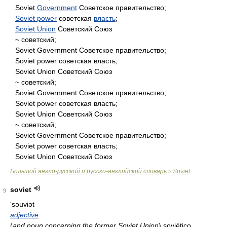
Soviet
Government
Советское правительство;
Soviet power
советская
власть
;
Soviet Union
Советский Союз
~ советский;
Soviet Government Советское правительство;
Soviet power советская власть;
Soviet Union Советский Союз
~ советский;
Soviet Government Советское правительство;
Soviet power советская власть;
Soviet Union Советский Союз
~ советский;
Soviet Government Советское правительство;
Soviet power советская власть;
Soviet Union Советский Союз
Большой англо-русский и русско-английский словарь
Soviet
>
soviet
9
'səuviət
adjective
(
and
noun
concerning the former Soviet Union
)
soviético