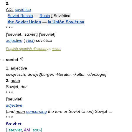
2.
ADJ
soviético
Soviet Russia
—
Rusia
f
Soviética
the Soviet Union
—
la Unión Soviética
* * *
['səʊviet, 'sɑːviət] ['səʊviət]
adjective
(
Hist
) soviético
English-spanish dictionary
soviet
>
soviet
10
1.
adjective
sowjetisch; Sowjet
[bürger, -literatur, -kultur, -ideologie]
2.
noun
Sowjet,
der
* * *
['səuviət]
adjective
(
and
noun
concerning
the former Soviet Union
)
Sowjet-...
* * *
So·vi·et
[ˈsəʊviət
,
AM
ˈsoʊ-]