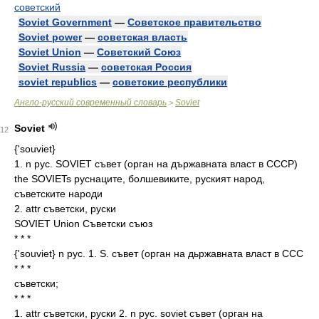
советский
Soviet Government
—
Советское правительство
Soviet power
—
советская власть
Soviet Union
—
Советский Союз
Soviet Russia
—
советская Россия
soviet republics
—
советские республики
Англо-русский современный словарь
Soviet
>
Soviet
12
{'souviet}
1. n рус. SOVIET съвет (орган на държавната власт в СССР)
the SOVIETs руснаците, болшевиките, руският народ,
съветските народи
2. attr съветски, руски
SOVIET Union Съветски съюз
* * *
{'souviet} n рус. 1. S. съвет (орган на дьржавната власт в ССС
* * *
съветски;
* * *
1. attr съветски, руски 2. n рус. soviet съвет (орган на