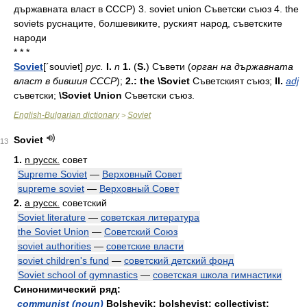
държавната власт в СССР) 3. soviet union Съветски съюз 4. the
soviets руснаците, болшевиките, руският народ, съветските
народи
* * *
Soviet
[´souviet]
рус.
I.
n
1.
(
S.
)
Съвети
(
орган
на
държавната
власт
в
бившия
СССР
);
2.: the \Soviet
Съветският
съюз;
II.
adj
съветски;
\Soviet Union
Съветски
съюз.
English-Bulgarian dictionary
Soviet
>
Soviet
13
1.
n русск.
совет
Supreme Soviet
—
Верховный Совет
supreme soviet
—
Верховный Совет
2.
a русск.
советский
Soviet literature
—
советская литература
the Soviet Union
—
Советский Союз
soviet authorities
—
советские власти
soviet children's fund
—
советский детский фонд
Soviet school of gymnastics
—
советская школа гимнастики
Синонимический ряд:
communist (noun)
Bolshevik; bolshevist; collectivist;