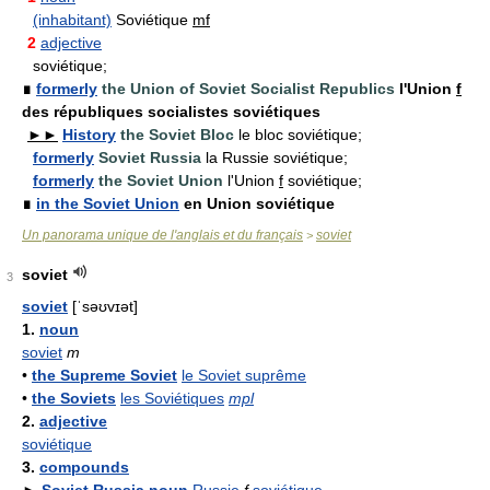
(inhabitant)
Soviétique
mf
2
adjective
soviétique;
∎
formerly
the Union of Soviet Socialist Republics
l'Union
f
des républiques socialistes soviétiques
►►
History
the Soviet Bloc
le bloc soviétique;
formerly
Soviet Russia
la Russie soviétique;
formerly
the Soviet Union
l'Union
f
soviétique;
∎
in the Soviet Union
en Union soviétique
Un panorama unique de l'anglais et du français
soviet
>
soviet
3
soviet
[ˈsəʊvɪət]
1.
noun
soviet
m
•
the Supreme Soviet
le Soviet suprême
•
the Soviets
les Soviétiques
mpl
2.
adjective
soviétique
3.
compounds