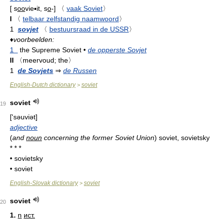
[
s
oo
vie▪it, s
o
-
]
〈
vaak Soviet
〉
I
〈
telbaar zelfstandig naamwoord
〉
1
sovjet
〈
bestuursraad in de USSR
〉
♦
voorbeelden:
1
the Supreme Soviet
•
de opperste Sovjet
II
〈meervoud; the〉
1
de Sovjets
⇒
de Russen
English-Dutch dictionary
soviet
>
soviet
19
['səuviət]
adjective
(
and
noun
concerning the former Soviet Union
)
soviet, sovietsky
* * *
• sovietsky
• soviet
English-Slovak dictionary
soviet
>
soviet
20
1.
n
ист.