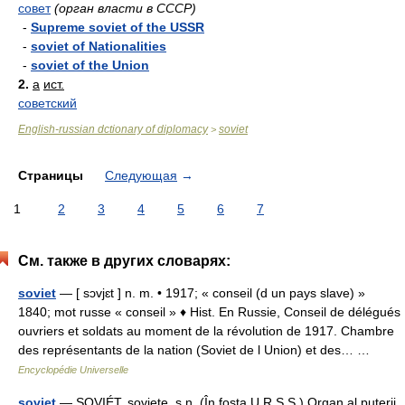
совет
(орган власти в СССР)
-
Supreme soviet of the USSR
-
soviet of Nationalities
-
soviet of the Union
2.
a
ист.
советский
English-russian dctionary of diplomacy
soviet
>
Страницы
Следующая
→
1
2
3
4
5
6
7
См. также в других словарях:
soviet
— [ sɔvjɛt ] n. m. • 1917; « conseil (d un pays slave) »
1840; mot russe « conseil » ♦ Hist. En Russie, Conseil de délégués
ouvriers et soldats au moment de la révolution de 1917. Chambre
des représentants de la nation (Soviet de l Union) et des… …
Encyclopédie Universelle
soviet
— SOVIÉT, soviete, s.n. (În fosta U.R.S.S.) Organ al puterii