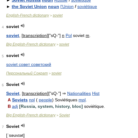
►
Soviet Russia
noun
Russie
f
soviétique
►
the Soviet Union
noun
l'Union
f
soviétique
English-French dictionary
soviet
>
soviet
4
soviet
, [
transcription
]["sQ-"]
n
Pol
soviet
m
.
Big English-French dictionary
soviet
>
soviet
5
soviet совет советский
Персональный Сократ
soviet
>
Soviet
6
Soviet
, [
transcription
]["sQ-"] ⇒
Nationalities
Hist
A
Soviets
npl
(
people
) Soviétiques
mpl
.
B
adj
[Russia, system, history, bloc]
soviétique.
Big English-French dictionary
Soviet
>
Soviet
7
[ˈsəuvɪət]