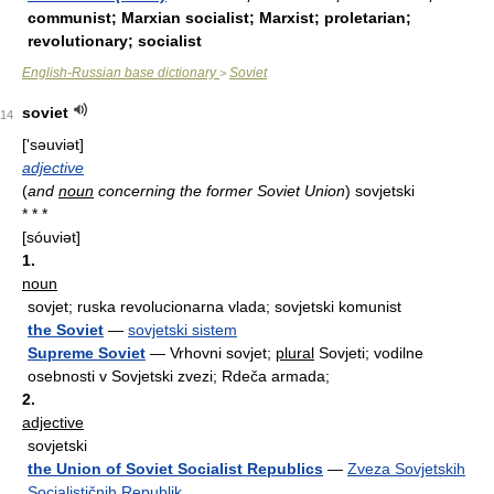
communist; Marxian socialist; Marxist; proletarian;
revolutionary; socialist
English-Russian base dictionary
Soviet
>
soviet
14
['səuviət]
adjective
(
and
noun
concerning the former Soviet Union
)
sovjetski
* * *
[sóuviət]
1.
noun
sovjet; ruska revolucionarna vlada; sovjetski komunist
the Soviet
—
sovjetski sistem
Supreme Soviet
— Vrhovni sovjet;
plural
Sovjeti; vodilne
osebnosti v Sovjetski zvezi; Rdeča armada;
2.
adjective
sovjetski
the Union of Soviet Socialist Republics
—
Zveza Sovjetskih
Socialističnih Republik