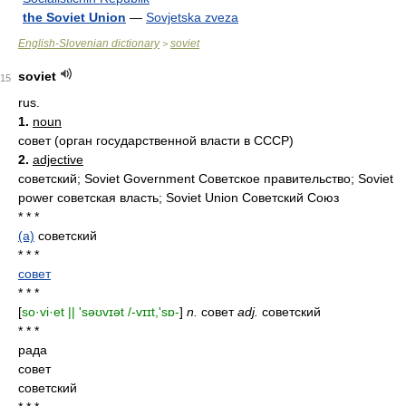
the Soviet Union
—
Sovjetska zveza
English-Slovenian dictionary
soviet
>
soviet
15
rus.
1.
noun
совет (орган государственной власти в СССР)
2.
adjective
советский; Soviet Government Советское правительство; Soviet
power советская власть; Soviet Union Советский Союз
* * *
(a)
советский
* * *
совет
* * *
[
so·vi·et || 'səʊvɪət /-vɪɪt,'sɒ-
]
n.
совет
adj.
советский
* * *
рада
совет
советский