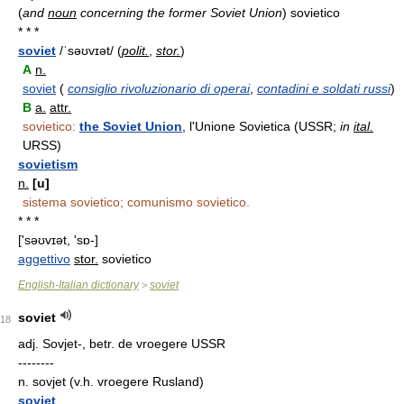
(
and
noun
concerning the former Soviet Union
)
sovietico
* * *
soviet
/ˈsəʊvɪət/ (
polit.
,
stor.
)
A
n.
soviet
(
consiglio rivoluzionario di operai
,
contadini e soldati russi
)
B
a.
attr.
sovietico:
the Soviet Union
, l'Unione Sovietica (USSR;
in
ital.
URSS)
sovietism
n.
[u]
sistema sovietico; comunismo sovietico.
* * *
['səʊvɪət, 'sɒ-]
aggettivo
stor.
sovietico
English-Italian dictionary
soviet
>
soviet
18
adj.
Sovjet-, betr. de vroegere USSR
--------
n.
sovjet (v.h. vroegere Rusland)
soviet