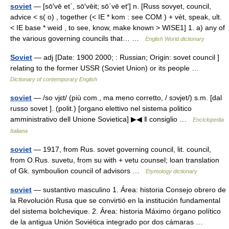
soviet
— [sō′vē et΄, sō′vēit; sō΄vē et′] n. [Russ sovyet, council,
advice < s( o) , together (< IE * kom : see COM ) + vèt, speak, ult.
< IE base * weid , to see, know, make known > WISE1] 1. a) any of
the various governing councils that… …
English World dictionary
Soviet
— adj [Date: 1900 2000; : Russian; Origin: sovet council ]
relating to the former USSR (Soviet Union) or its people …
Dictionary of contemporary English
soviet
— /so vjɛt/ (più com., ma meno corretto, / sɔvjet/) s.m. [dal
russo sovet ]. (polit.) [organo elettivo nel sistema politico
amministrativo dell Unione Sovietica] ▶◀ ‖ consiglio …
Enciclopedia
Italiana
soviet
— 1917, from Rus. sovet governing council, lit. council,
from O.Rus. suvetu, from su with + vetu counsel; loan translation
of Gk. symboulion council of advisors …
Etymology dictionary
soviet
— sustantivo masculino 1. Área: historia Consejo obrero de
la Revolución Rusa que se convirtió en la institución fundamental
del sistema bolchevique. 2. Área: historia Máximo órgano político
de la antigua Unión Soviética integrado por dos cámaras …