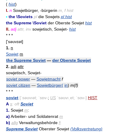
(
hist
)
I.
n
Sowjetbürger, -bürgerin
m, f hist
▪
the \Soviets
pl
die Sowjets
pl hist
the Supreme \Soviet
der Oberste Sowjet
hist
II.
adj
attr, inv
sowjetisch, Sowjet-
hist
* * *
['səʊvɪət]
1.
n
Sowjet
m
the Supreme Soviet
—
der Oberste Sowjet
2.
adj
attr
sowjetisch, Sowjet-
soviet power
—
Sowjetmacht
f
soviet citizen
—
Sowjetbürger(
in
)
m(f)
* * *
soviet
[ˈsəʊvıət; ˈsɒv-
;
US
ˈsəʊvıˌet; ˈsɑv-]
HIST
A
s
: oft
Soviet
1.
Sowjet
m
:
a)
Arbeiter- und Soldatenrat
m
b)
allg
Verwaltungsbehörde
f
:
Supreme Soviet
Oberster Sowjet
(Volksvertretung)