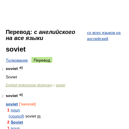
Перевод:
с английского
со всех языков на
на все языки
английский
soviet
Толкование
Перевод
soviet
1
Soviet
English-Indonesian dictionary
soviet
>
soviet
2
soviet
['səʊvɪət]
1
noun
(council)
soviet
m
2
Soviet
1
noun