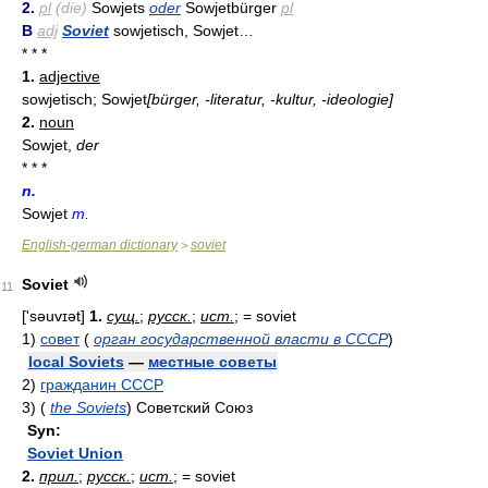
2.
pl
(die)
Sowjets
oder
Sowjetbürger
pl
B
adj
Soviet
sowjetisch, Sowjet…
* * *
1.
adjective
sowjetisch; Sowjet
[bürger, -literatur, -kultur, -ideologie]
2.
noun
Sowjet,
der
* * *
n.
Sowjet
m.
English-german dictionary
soviet
>
Soviet
11
['səuvɪət]
1.
сущ.
;
русск.
;
ист.
; = soviet
1)
совет
(
орган государственной власти в СССР
)
local Soviets
—
местные советы
2)
гражданин СССР
3)
(
the Soviets
)
Советский Союз
Syn:
Soviet Union
2.
прил.
;
русск.
;
ист.
; = soviet