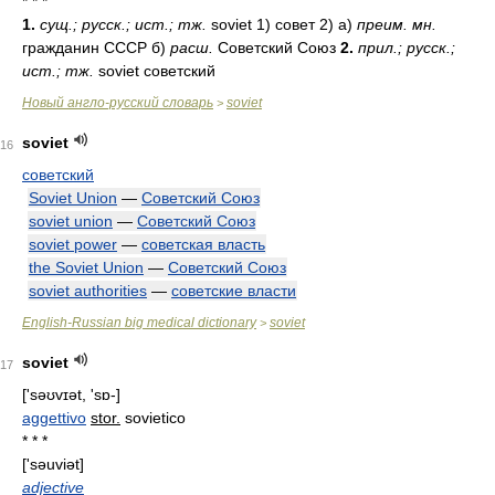
* * *
1.
сущ.; русск.; ист.; тж.
soviet 1) совет 2) а)
преим. мн.
гражданин СССР б)
расш.
Советский Союз
2.
прил.; русск.;
ист.; тж.
soviet советский
Новый англо-русский словарь
soviet
>
soviet
16
советский
Soviet Union
—
Советский Союз
soviet union
—
Советский Союз
soviet power
—
советская власть
the Soviet Union
—
Советский Союз
soviet authorities
—
советские власти
English-Russian big medical dictionary
soviet
>
soviet
17
['səʊvɪət, 'sɒ-]
aggettivo
stor.
sovietico
* * *
['səuviət]
adjective