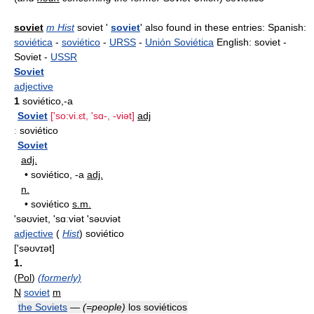
soviet
m Hist
soviet '
soviet
' also found in these entries: Spanish:
soviética
-
soviético
-
URSS
-
Unión Soviética
English: soviet -
Soviet -
USSR
Soviet
adjective
1
soviético,-a
Soviet
['so:vi.ɛt, 'sɑ-, -viət]
adj
:
soviético
Soviet
adj.
•
soviético, -a
adj.
n.
•
soviético
s.m.
'səʊviet, 'sɑːviət 'səʊviət
adjective
(
Hist
) soviético
['sǝʊvɪǝt]
1.
(
Pol
)
(formerly)
N
soviet
m
the Soviets
—
(=people)
los soviéticos