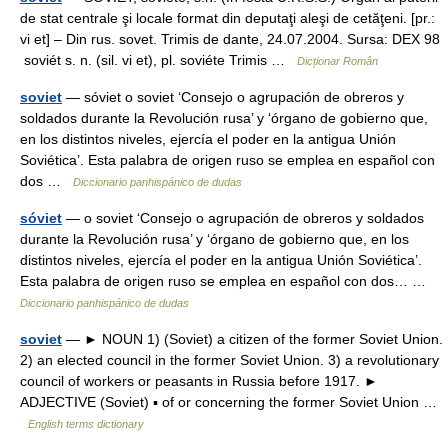
de stat centrale şi locale format din deputaţi aleşi de cetăţeni. [pr.:
vi et] – Din rus. sovet. Trimis de dante, 24.07.2004. Sursa: DEX 98
soviét s. n. (sil. vi et), pl. soviéte Trimis …
Dicționar Român
soviet
— sóviet o soviet ‘Consejo o agrupación de obreros y
soldados durante la Revolución rusa’ y ‘órgano de gobierno que,
en los distintos niveles, ejercía el poder en la antigua Unión
Soviética’. Esta palabra de origen ruso se emplea en español con
dos …
Diccionario panhispánico de dudas
sóviet
— o soviet ‘Consejo o agrupación de obreros y soldados
durante la Revolución rusa’ y ‘órgano de gobierno que, en los
distintos niveles, ejercía el poder en la antigua Unión Soviética’.
Esta palabra de origen ruso se emplea en español con dos… …
Diccionario panhispánico de dudas
soviet
— ► NOUN 1) (Soviet) a citizen of the former Soviet Union.
2) an elected council in the former Soviet Union. 3) a revolutionary
council of workers or peasants in Russia before 1917. ►
ADJECTIVE (Soviet) ▪ of or concerning the former Soviet Union …
English terms dictionary