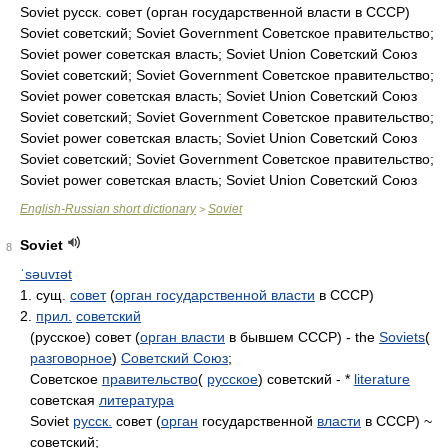
Soviet русск. совет (орган государственной власти в СССР)
Soviet советский; Soviet Government Советское правительство;
Soviet power советская власть; Soviet Union Советский Союз
Soviet советский; Soviet Government Советское правительство;
Soviet power советская власть; Soviet Union Советский Союз
Soviet советский; Soviet Government Советское правительство;
Soviet power советская власть; Soviet Union Советский Союз
Soviet советский; Soviet Government Советское правительство;
Soviet power советская власть; Soviet Union Советский Союз
English-Russian short dictionary
Soviet
>
Soviet
8
ˈsəuvɪət
1. сущ.
совет
(
орган государственной власти
в СССР)
2.
прил.
советский
(русское) совет (
орган власти
в бывшем СССР) - the
Soviets
(
разговорное
)
Советский Союз
;
Советское
правительство
(
русское
) советский - *
literature
советская
литература
Soviet
русск.
совет (
орган
государственной
власти
в СССР) ~
советский;