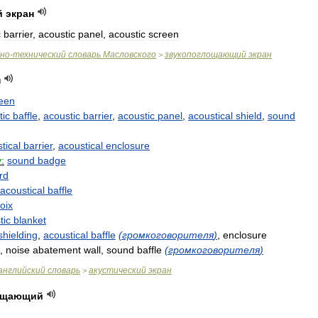
й
экран
c
barrier
,
acoustic
panel
,
acoustic
screen
чно
-
технический
словарь
Масловского
звукопоглощающий
экран
>
н
een
tic
baffle
,
acoustic
barrier
,
acoustic
panel
,
acoustical
shield
,
sound
tical
barrier
,
acoustical
enclosure
:
sound
badge
rd
acoustical
baffle
oix
tic
blanket
shielding
,
acoustical
baffle
(
громкоговорителя
)
,
enclosure
,
noise
abatement
wall
,
sound
baffle
(
громкоговорителя
)
английский
словарь
акустический
экран
>
ощающий