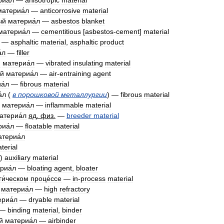
иа́л
—
anisotropic
material
материа́л
—
anticorrosive
material
ый
материа́л
—
asbestos
blanket
материа́л
—
cementitious
[
asbestos
-
cement
]
material
—
asphaltic
material
,
asphaltic
product
́л
—
filler
й
материа́л
—
vibrated
insulating
material
ий
материа́л
—
air
-
entraining
agent
а́л
—
fibrous
material
́л
(
в
порошковой
металлургии
) —
fibrous
material
материа́л
—
inflammable
material
атериа́л
яд
.
физ
.
—
breeder
material
иа́л
—
floatable
material
атериа́л
terial
)
auxiliary
material
риа́л
—
bloating
agent
,
bloater
ги́ческом
проце́ссе
—
in
-
process
material
материа́л
—
high
refractory
риа́л
—
dryable
material
—
binding
material
,
binder
й
материа́л
—
airbinder