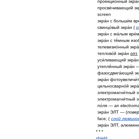
проекцио́нный
экра́
просве́чивающий
эк
screen
экра́н
с
больши́м
вр
свинцо́вый
экра́н
(
р
экра́н
с
ма́лым
вре́
экра́н
с
тё́мным
изо
телевизио́нный
экра
теплово́й
экра́н
опт
.
уси́ливающий
экра́н
утеплё́нный
экра́н
фазосдвига́ющий
эк
экра́н
фотоувеличи́
цельносварно́й
экра
электромагни́тный
э
электромагни́тный
э
по́ля
—
an
electrom
экра́н
ЭЛТ
— (
пове
face
; (
слой
люмино
экра́н
ЭЛТ
,
алюмини
* * *
shield