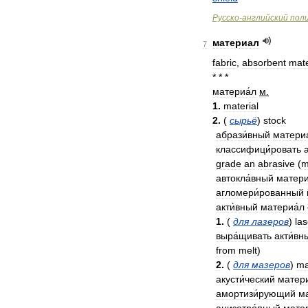
Русско
-
английский
пол
материал
7
fabric
,
absorbent
mate
* * *
материа́л
м
.
1
.
material
2
.
(
сырьё
)
stock
абрази́вный
материа
классифици́ровать
grade
an
abrasive
(
m
автокла́вный
матери
агломери́рованный
акти́вный
материа́л
1
.
(
для
лазеров
)
las
выра́щивать
акти́вн
from
melt
)
2
.
(
для
мазеров
)
ma
акусти́ческий
матери
амортизи́рующий
м