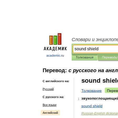
Словари и энциклоп
academic.ru
Толкования
Переводы
Перевод:
с русского на анг
sound shiel
С английского на:
Русский
Толкование
Перев
С русского на:
звукопоглощающи
1
Все языки
sound
shield
Английский
Russian
-
English
dictiona