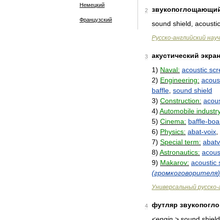
Немецкий
звукопоглощающи
2
Французский
sound
shield
,
acousti
Русско
-
английский
нау
акустический
экра
3
1
)
Naval:
acoustic
scr
2
)
Engineering:
acous
baffle
,
sound
shield
3
)
Construction:
acous
4
)
Automobile
industry
5
)
Cinema:
baffle
-
boa
6
)
Physics:
abat
-
voix
,
7
)
Special
term:
abatv
8
)
Astronautics:
acous
9
)
Makarov:
acoustic
(
громкоговорителя
)
Универсальный
русско
-
футляр
звукопогл
4
<
engin
.>
sound
shield