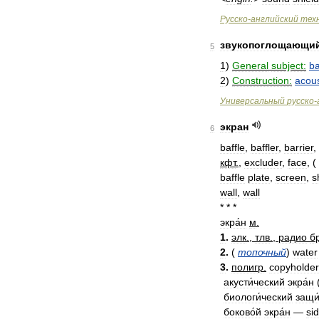
Русско
-
английский
тех
звукопоглощающи
5
1
)
General
subject:
ba
2
)
Construction:
acous
Универсальный
русско
-
экран
6
baffle
,
baffler
,
barrier
,
кфт
.
,
excluder
,
face
,
(
baffle
plate
,
screen
,
s
wall
,
wall
* * *
экра́н
м
.
1
.
элк
.,
тлв
.,
радио
б
2
.
(
топочный
)
water
3
.
полигр
.
copyholder
акусти́ческий
экра́н
биологи́ческий
защи
боково́й
экра́н
—
si