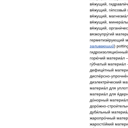
вя́жущий
,
гидравли́
вя́жущий
,
ги́псовый
вя́жущий
,
магнезиа́
вя́жущий
,
минера́л
вя́жущий
,
органи́че
вязкоупру́гий
матери
герметизи́рующий
м
заливающий
)
pottin
гидроизоляцио́нный
горю́чий
материа́л
гу́бчатый
материа́л
дефици́тный
матери
диспе́рсно
-
упрочнё́
диэлектри́ческий
ма
материа́л
для
уплот
материа́л
для
я́дер
до́норный
материа́л
доро́жно
-
строи́тель
дуби́льный
материа́
жаропро́чный
матер
жаросто́йкий
матери