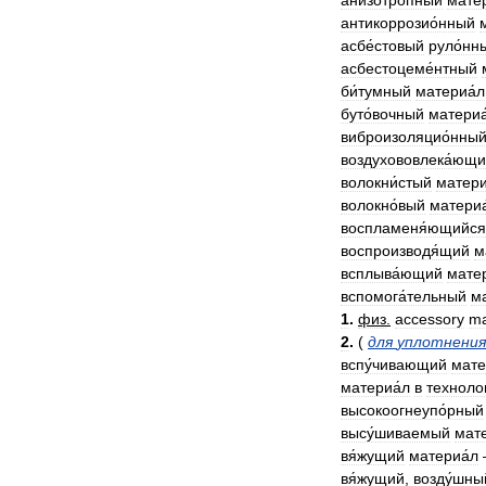
анизотро́пный
матер
антикоррозио́нный
асбе́стовый
руло́нн
асбестоцеме́нтный
би́тумный
материа́л
буто́вочный
материа
виброизоляцио́нны
воздухововлека́ющ
волокни́стый
матери
волокно́вый
материа
воспламеня́ющийся
воспроизводя́щий
м
всплыва́ющий
матер
вспомога́тельный
м
1
.
физ
.
accessory
ma
2
.
(
для
уплотнения
вспу́чивающий
мате
материа́л
в
техноло
высокоогнеупо́рный
высу́шиваемый
мате
вя́жущий
материа́л
вя́жущий
,
возду́шны