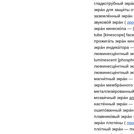
гладкотру́бный
экра́
экра́н
для
защи́ты
о
заземлё́нный
экра́н
звуково́й
экра́н
(
гр
экра́н
кинеско́па
— 
tube
[
kinescope
]
fac
прожига́ть
экра́н
кин
экра́н
индика́тора
люминесце́нтный
эк
luminescent
[
phosph
люминесце́нтный
эк
люминесце́нтный
эк
магни́тный
экра́н
—
экра́н
мембра́нного
металлизи́рованны
мозаи́чный
экра́н
эл
насте́нный
экра́н
—
ошипо́ванный
экра́н
плавнико́вый
экра́н
экра́н
плоти́ны
(
пр
пло́тный
экра́н
—
m