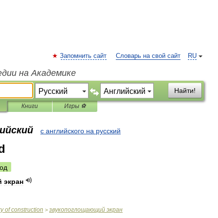
Запомнить сайт
Словарь на свой сайт
RU
едии на Академике
Найти!
Книги
Игры ⚽
лийский
с английского на русский
d
од
й
экран
ry
of
construction
звукопоглощающий
экран
>