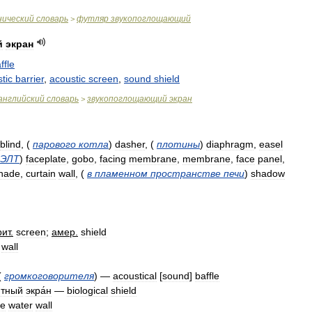
нический
словарь
футляр
звукопоглощающий
>
й
экран
ffle
tic
barrier
,
acoustic
screen
,
sound
shield
английский
словарь
звукопоглощающий
экран
>
blind
,
(
парового
котла
)
dasher
,
(
плотины
)
diaphragm
,
easel
ЭЛТ
)
faceplate
,
gobo
,
facing
membrane
,
membrane
,
face
panel
,
hade
,
curtain
wall
,
(
в
пламенном
пространстве
печи
)
shadow
рит
.
screen
;
амер
.
shield
wall
(
громкоговорителя
) —
acoustical
[
sound
]
baffle
́тный
экра́н
—
biological
shield
de
water
wall