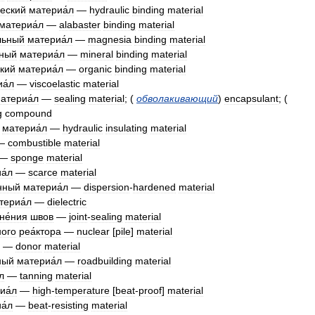
ческий
материа́л
—
hydraulic
binding
material
материа́л
—
alabaster
binding
material
льный
материа́л
—
magnesia
binding
material
ьный
материа́л
—
mineral
binding
material
ский
материа́л
—
organic
binding
material
а́л
—
viscoelastic
material
атериа́л
—
sealing
material
; (
обволакивающий
)
encapsulant
; (
g
compound
материа́л
—
hydraulic
insulating
material
—
combustible
material
—
sponge
material
а́л
—
scarce
material
нный
материа́л
—
dispersion
-
hardened
material
териа́л
—
dielectric
не́ния
швов
—
joint
-
sealing
material
ного
реа́ктора
—
nuclear
[
pile
]
material
—
donor
material
ный
материа́л
—
roadbuilding
material
л
—
tanning
material
иа́л
—
high
-
temperature
[
beat
-
proof
]
material
а́л
—
beat
-
resisting
material