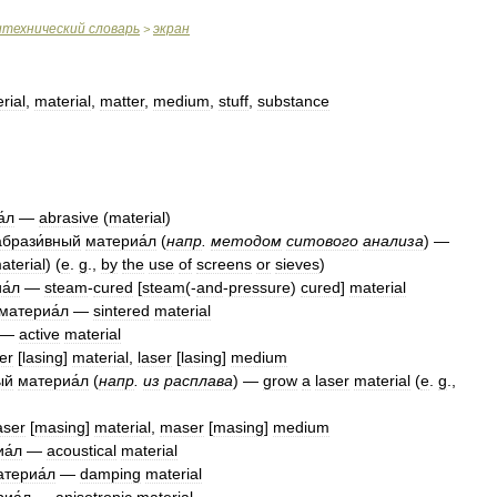
итехнический
словарь
экран
>
rial
,
material
,
matter
,
medium
,
stuff
,
substance
́л
—
abrasive
(
material
)
абрази́вный
материа́л
(
напр
.
методом
ситового
анализа
) —
aterial
) (
e
.
g
.,
by
the
use
of
screens
or
sieves
)
а́л
—
steam
-
cured
[
steam
(-
and
-
pressure
)
cured
]
material
материа́л
—
sintered
material
—
active
material
er
[
lasing
]
material
,
laser
[
lasing
]
medium
ый
материа́л
(
напр
.
из
расплава
) —
grow
a
laser
material
(
e
.
g
.,
ser
[
masing
]
material
,
maser
[
masing
]
medium
а́л
—
acoustical
material
атериа́л
—
damping
material