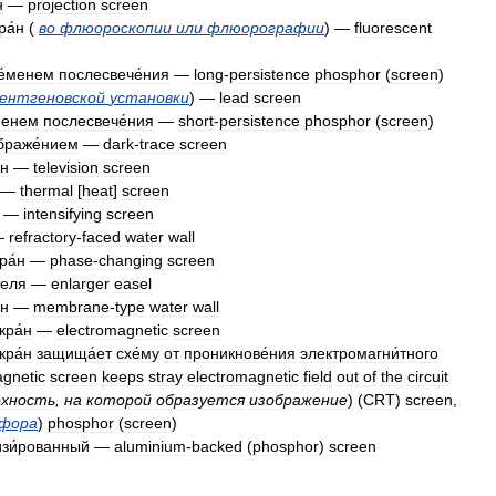
н
—
projection
screen
ра́н
(
во
флюороскопии
или
флюорографии
) —
fluorescent
е́менем
послесвече́ния
—
long
-
persistence
phosphor
(
screen
)
ентгеновской
установки
) —
lead
screen
менем
послесвече́ния
—
short
-
persistence
phosphor
(
screen
)
браже́нием
—
dark
-
trace
screen
́н
—
television
screen
—
thermal
[
heat
]
screen
—
intensifying
screen
—
refractory
-
faced
water
wall
ра́н
—
phase
-
changing
screen
теля
—
enlarger
easel
́н
—
membrane
-
type
water
wall
кра́н
—
electromagnetic
screen
кра́н
защища́ет
схе́му
от
проникнове́ния
электромагни́тного
agnetic
screen
keeps
stray
electromagnetic
field
out
of
the
circuit
рхность
,
на
которой
образуется
изображение
) (
CRT
)
screen
,
фора
)
phosphor
(
screen
)
зи́рованный
—
aluminium
-
backed
(
phosphor
)
screen