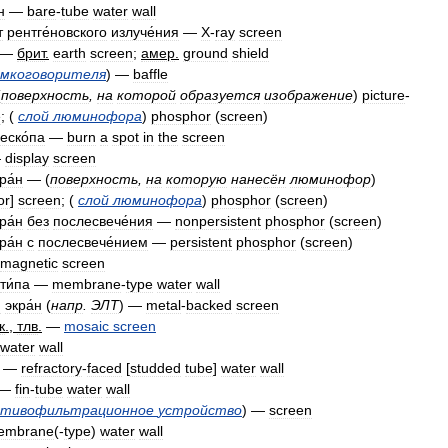
н
—
bare
-
tube
water
wall
т
рентге́новского
излуче́ния
—
X
-
ray
screen
—
брит
.
earth
screen
;
амер
.
ground
shield
омкоговорителя
) —
baffle
(
поверхность
,
на
которой
образуется
изображение
)
picture
-
e
; (
слой
люминофора
)
phosphor
(
screen
)
еско́па
—
burn
a
spot
in
the
screen
—
display
screen
ра́н
— (
поверхность
,
на
которую
нанесён
люминофор
)
or
]
screen
; (
слой
люминофора
)
phosphor
(
screen
)
ра́н
без
послесвече́ния
—
nonpersistent
phosphor
(
screen
)
ра́н
с
послесвече́нием
—
persistent
phosphor
(
screen
)
magnetic
screen
ти́па
—
membrane
-
type
water
wall
й
экра́н
(
напр
.
ЭЛТ
) —
metal
-
backed
screen
к
.,
тлв
.
—
mosaic
screen
water
wall
—
refractory
-
faced
[
studded
tube
]
water
wall
—
fin
-
tube
water
wall
отивофильтрационное
устройство
) —
screen
embrane
(-
type
)
water
wall