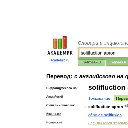
Словари и энциклоп
academic.ru
Толкования
Переводы
Перевод:
с английского на
solifluction
С французского на:
Английский
Толкование
Перев
С английского на:
solifluction
apron
1
Все языки
cône
de
solifluxion
Испанский
English
-
French
dictionary