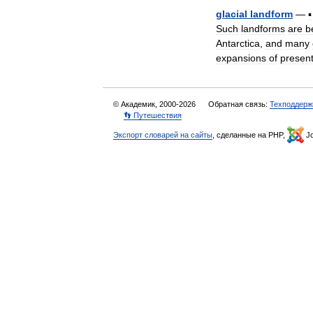
glacial
landform
—
▪
Such
landforms
are
b
Antarctica
,
and
many
expansions
of
presen
© Академик, 2000-2026
Обратная связь:
Техподдерж
👣 Путешествия
Экспорт словарей на сайты
, сделанные на PHP,
Jo