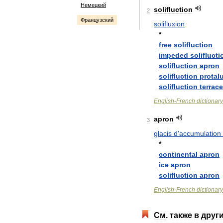
Немецкий
solifluction
2
Французский
solifluxion
*
free
solifluction
impeded
soliflucti
solifluction
apron
solifluction
protal
solifluction
terrace
English
-
French
dictionary
apron
3
glacis
d
'
accumulation
*
continental
apron
ice
apron
solifluction
apron
English
-
French
dictionary
См
.
также
в
друг