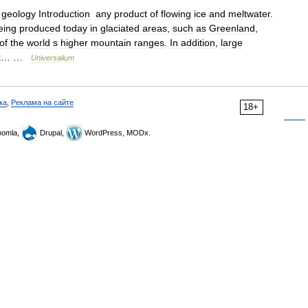
geology
Introduction
any
product
of
flowing
ice
and
meltwater
.
eing
produced
today
in
glaciated
areas
,
such
as
Greenland
,
of
the
world
s
higher
mountain
ranges
.
In
addition
,
large
t
… …
Universalium
ка
,
Реклама на сайте
18+
omla,
Drupal,
WordPress, MODx.