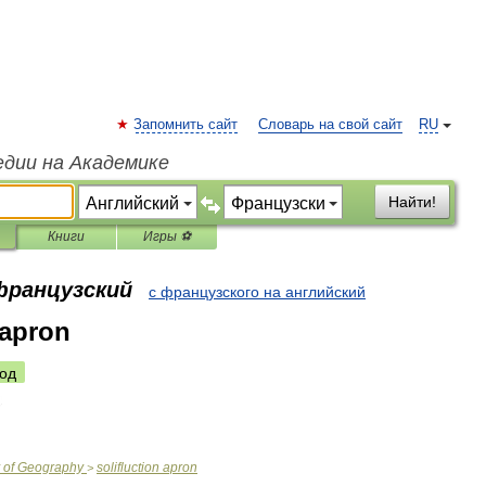
Запомнить сайт
Словарь на свой сайт
RU
едии на Академике
Найти!
Книги
Игры ⚽
 французский
с французского на английский
 apron
од
of
Geography
solifluction
apron
>