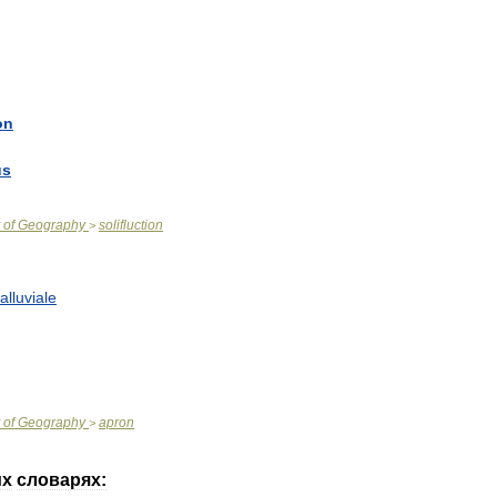
on
us
of
Geography
solifluction
>
alluviale
of
Geography
apron
>
их
словарях: