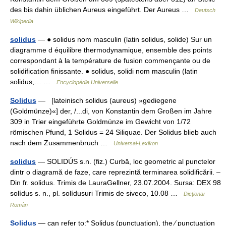
des bis dahin üblichen Aureus eingeführt. Der Aureus …
Deutsch
Wikipedia
solidus
— ● solidus nom masculin (latin solidus, solide) Sur un
diagramme d équilibre thermodynamique, ensemble des points
correspondant à la température de fusion commençante ou de
solidification finissante. ● solidus, solidi nom masculin (latin
solidus,… …
Encyclopédie Universelle
Solidus
— [lateinisch solidus (aureus) »gediegene
(Goldmünze)«] der, /...di, von Konstantin dem Großen im Jahre
309 in Trier eingeführte Goldmünze im Gewicht von 1/72
römischen Pfund, 1 Solidus = 24 Siliquae. Der Solidus blieb auch
nach dem Zusammenbruch …
Universal-Lexikon
solidus
— SOLIDÚS s.n. (fiz.) Curbă, loc geometric al punctelor
dintr o diagramă de faze, care reprezintă terminarea solidificării. –
Din fr. solidus. Trimis de LauraGellner, 23.07.2004. Sursa: DEX 98
solídus s. n., pl. solídusuri Trimis de siveco, 10.08 …
Dicționar
Român
Solidus
— can refer to:* Solidus (punctuation), the ⁄ punctuation