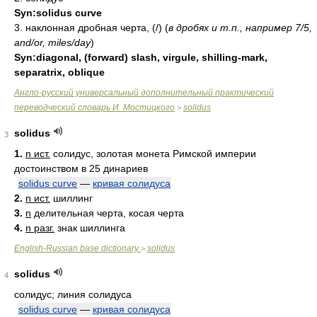
Syn:
solidus curve
3. наклонная дробная черта, (/)
(
в дробях и т.п., например 7/5,
and/or, miles/day
)
Syn:
diagonal, (forward) slash, virgule, shilling-mark,
separatrix, oblique
Англо-русский универсальный дополнительный практический
переводческий словарь И. Мостицкого
solidus
>
solidus
3
1.
n ист.
солидус, золотая монета Римской империи
достоинством в 25 динариев
solidus curve
—
кривая солидуса
2.
n ист.
шиллинг
3.
n
делительная черта, косая черта
4.
n разг.
знак шиллинга
English-Russian base dictionary
solidus
>
solidus
4
солидус; линия солидуса
solidus curve
—
кривая солидуса