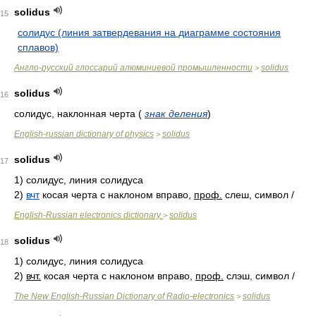
solidus
15
солидус (линия затвердевания на диаграмме состояния
сплавов)
Англо-русский глоссарий алюминиевой промышленности
solidus
>
solidus
16
солидус, наклонная черта
(
знак деления
)
English-russian dictionary of physics
solidus
>
solidus
17
1)
солидус, линия солидуса
2)
вчт
косая черта с наклоном вправо,
проф.
слеш, символ /
English-Russian electronics dictionary
solidus
>
solidus
18
1)
солидус, линия солидуса
2)
вчт.
косая черта с наклоном вправо,
проф.
слэш, символ /
The New English-Russian Dictionary of Radio-electronics
solidus
>