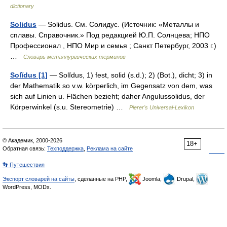
dictionary
Solidus
— Solidus. См. Солидус. (Источник: «Металлы и
сплавы. Справочник.» Под редакцией Ю.П. Солнцева; НПО
Профессионал , НПО Мир и семья ; Санкт Петербург, 2003 г.)
…
Словарь металлургических терминов
Solĭdus [1]
— Solĭdus, 1) fest, solid (s.d.); 2) (Bot.), dicht; 3) in
der Mathematik so v.w. körperlich, im Gegensatz von dem, was
sich auf Linien u. Flächen bezieht; daher Angulussolidus, der
Körperwinkel (s.u. Stereometrie) …
Pierer's Universal-Lexikon
© Академик, 2000-2026
18+
Обратная связь:
Техподдержка
,
Реклама на сайте
👣 Путешествия
Экспорт словарей на сайты
, сделанные на PHP,
Joomla,
Drupal,
WordPress, MODx.