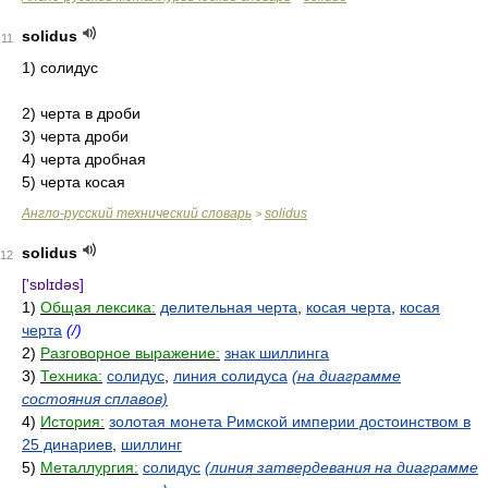
solidus
11
1) солидус
2) черта в дроби
3) черта дроби
4) черта дробная
5) черта косая
Англо-русский технический словарь
solidus
>
solidus
12
['sɒlɪdəs]
1)
Общая лексика:
делительная черта
,
косая черта
,
косая
черта
(/)
2)
Разговорное выражение:
знак шиллинга
3)
Техника:
солидус
,
линия солидуса
(на диаграмме
состояния сплавов)
4)
История:
золотая монета Римской империи достоинством в
25 динариев
,
шиллинг
5)
Металлургия:
солидус
(линия затвердевания на диаграмме