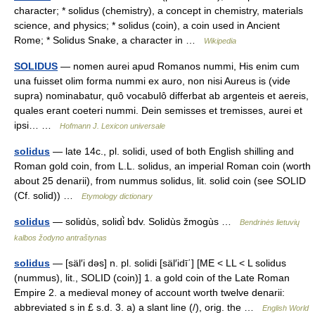
character; * solidus (chemistry), a concept in chemistry, materials
science, and physics; * solidus (coin), a coin used in Ancient
Rome; * Solidus Snake, a character in …
Wikipedia
SOLIDUS
— nomen aurei apud Romanos nummi, His enim cum
una fuisset olim forma nummi ex auro, non nisi Aureus is (vide
supra) nominabatur, quô vocabulô differbat ab argenteis et aereis,
quales erant coeteri nummi. Dein semisses et tremisses, aurei et
ipsi… …
Hofmann J. Lexicon universale
solidus
— late 14c., pl. solidi, used of both English shilling and
Roman gold coin, from L.L. solidus, an imperial Roman coin (worth
about 25 denarii), from nummus solidus, lit. solid coin (see SOLID
(Cf. solid)) …
Etymology dictionary
solidus
— solidùs, solidi̇̀ bdv. Solidùs žmogùs …
Bendrinės lietuvių
kalbos žodyno antraštynas
solidus
— [säl′i dəs] n. pl. solidi [säl′idī΄] [ME < LL < L solidus
(nummus), lit., SOLID (coin)] 1. a gold coin of the Late Roman
Empire 2. a medieval money of account worth twelve denarii:
abbreviated s in £ s.d. 3. a) a slant line (/), orig. the …
English World