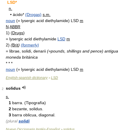
LSD*
n.
•
ácido*
(Drogas)
s.m.
noun
(= lysergic acid diethylamide) LSD
m
N
ABBR
1) (
Drugs
)
= lysergic acid diethylamide
LSD
m
2)
(
Brit
)
(formerly)
= librae, solidi, denarii
(=pounds, shillings and pence)
antigua
moneda británica
* * *
noun
(= lysergic acid diethylamide) LSD
m
English-spanish dictionary
LSD
>
solidus
2
s.
1
barra. (Tipografía)
2
bezante, solidus.
3
barra oblicua, diagonal.
(plural
solidi
Nuevo Diccionario Inglés-Español
solidus
>