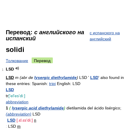
Перевод:
с английского на
с испанского на
испанский
английский
solidi
Толкование
Перевод
LSD
1
LSD
m (abr de
lysergic diethylamide
)
LSD '
LSD
' also found in
these entries: Spanish:
tripi
English: LSD
LSD
tr
['el'es'diː]
abbreviation
1
(
lysergic acid diethylamide
)
dietilamida del ácido lisérgico;
(abbreviation)
LSD
LSD
[.ɛl.ɛs'di:]
n
:
LSD
m