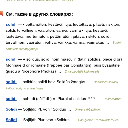
См. также в других словарях:
solidi
— • pettämätön, kestävä, luja, luotettava, pitävä, riskitön,
solidi, turvallinen, vaaraton, vahva, varma • luja, kestävä,
luotettava, murtumaton, pettämätön, pitävä, riskitön, solidi,
turvallinen, vaaraton, vahva, vankka, varma, voimakas …
Suomi
sanakirja synonyymejä
solidi
— ● solidus, solidi nom masculin (latin solidus, pièce d or)
Monnaie d or romaine (frappée par Constantin), puis byzantine
(jusqu à Nicéphore Phokas) …
Encyclopédie Universelle
solidi
— solidùs, solidi̇̀ bdv. Solidùs žmogùs …
Bendrinės lietuvių
kalbos žodyno antraštynas
solidi
— sol·i·di (sŏlʹĭ dī ) n. Plural of solidus. * * * …
Universalium
Solidi
— So|li|di: Pl. von ↑Solidus …
Universal-Lexikon
Solidi
— So|li|di: Plur. von ↑Solidus …
Das große Fremdwörterbuch