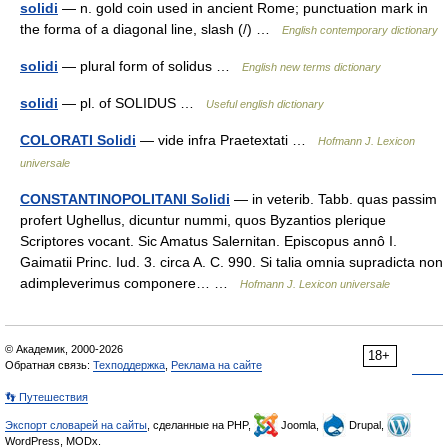
solidi
— n. gold coin used in ancient Rome; punctuation mark in
the forma of a diagonal line, slash (/) …
English contemporary dictionary
solidi
— plural form of solidus …
English new terms dictionary
solidi
— pl. of SOLIDUS …
Useful english dictionary
COLORATI Solidi
— vide infra Praetextati …
Hofmann J. Lexicon
universale
CONSTANTINOPOLITANI Solidi
— in veterib. Tabb. quas passim
profert Ughellus, dicuntur nummi, quos Byzantios plerique
Scriptores vocant. Sic Amatus Salernitan. Episcopus annô I.
Gaimatii Princ. Iud. 3. circa A. C. 990. Si talia omnia supradicta non
adimpleverimus componere… …
Hofmann J. Lexicon universale
© Академик, 2000-2026
18+
Обратная связь:
Техподдержка
,
Реклама на сайте
👣 Путешествия
Экспорт словарей на сайты
, сделанные на PHP,
Joomla,
Drupal,
WordPress, MODx.