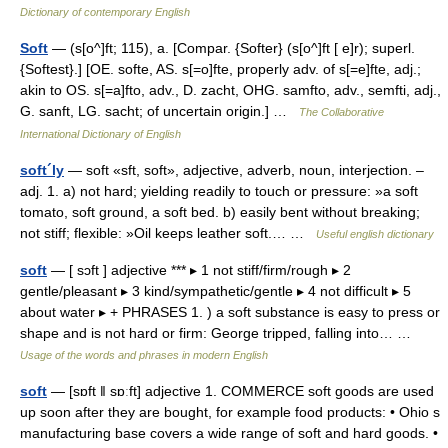
Dictionary of contemporary English
Soft
— (s[o^]ft; 115), a. [Compar. {Softer} (s[o^]ft [ e]r); superl.
{Softest}.] [OE. softe, AS. s[=o]fte, properly adv. of s[=e]fte, adj.;
akin to OS. s[=a]fto, adv., D. zacht, OHG. samfto, adv., semfti, adj.,
G. sanft, LG. sacht; of uncertain origin.] …
The Collaborative
International Dictionary of English
soft´ly
— soft «sft, soft», adjective, adverb, noun, interjection. –
adj. 1. a) not hard; yielding readily to touch or pressure: »a soft
tomato, soft ground, a soft bed. b) easily bent without breaking;
not stiff; flexible: »Oil keeps leather soft.… …
Useful english dictionary
soft
— [ sɔft ] adjective *** ▸ 1 not stiff/firm/rough ▸ 2
gentle/pleasant ▸ 3 kind/sympathetic/gentle ▸ 4 not difficult ▸ 5
about water ▸ + PHRASES 1. ) a soft substance is easy to press or
shape and is not hard or firm: George tripped, falling into… …
Usage of the words and phrases in modern English
soft
— [sɒft ǁ sɒːft] adjective 1. COMMERCE soft goods are used
up soon after they are bought, for example food products: • Ohio s
manufacturing base covers a wide range of soft and hard goods. •