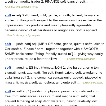
a soft commodity trader 2. FINANCE soft loans or soft… …
Financial and business terms
soft
— adj Soft, bland, mild, gentle, smooth, lenient, balmy are
applied to things with respect to the sensations they evoke or the
impressions they produce and mean pleasantly agreeable
because devoid of all harshness or roughness. Soft is applied… …
New Dictionary of Synonyms
soft
— [sôft, säft] adj. [ME < OE softe, gentle, quiet < sefte, akin to
Ger sanft < IE base * sem , together, together with > SMOOTH,
SAME: basic sense “fitting, friendly, suited to”] 1. giving way easily
under pressure, as a feather pillow… …
English World dictionary
soft
— agg.inv. ES ingl. {{wmetafile0}} 1. che ha caratteri o toni
sfumati, tenui, attenuati: film soft, illuminazione soft, arredamento
dalla linea soft 2. che comunica sensazioni gradevoli, piacevoli o
rilassanti: musica soft, atmosfera, ambiente soft …
Dizionario italiano
soft
— sȯft adj 1) yielding to physical pressure 2) deficient in or
free from substances (as calcium and magnesium salts) that
prevent lathering of soap <soft water> 3) having relatively low