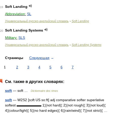
Soft Landing
19
Abbreviation:
SL
Универсальный русско-английский словарь
Soft Landing
>
Soft Landing Systems
20
Military:
SLS
Универсальный русско-английский словарь
Soft Landing Systems
>
Страницы
Следующая
→
1
2
3
4
5
6
7
См. также в других словарях:
soft
— soft …
Dictionnaire des rimes
soft
— W2S2 [sɔft US so:ft] adj comparative softer superlative
softest ▬▬▬▬▬▬▬ 1¦(not hard)¦ 2¦(not rough)¦ 3¦(not loud)¦
4¦(colour/light)¦ 5¦(no hard edges)¦ 6¦(rain/wind)¦ 7¦(not strict)¦ …