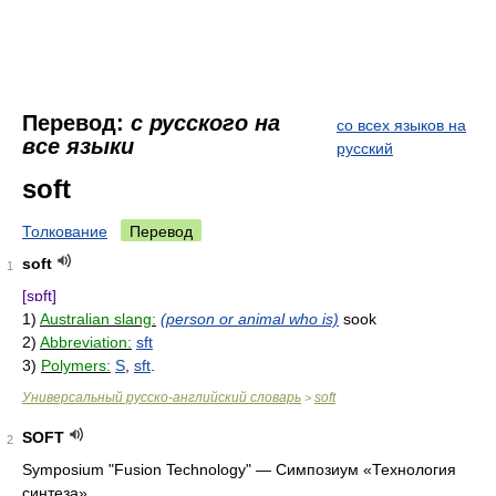
Перевод:
с русского на
со всех языков на
все языки
русский
soft
Толкование
Перевод
soft
1
[sɒft]
1)
Australian slang:
(person or animal who is)
sook
2)
Abbreviation:
sft
3)
Polymers:
S
,
sft
.
Универсальный русско-английский словарь
soft
>
SOFT
2
Symposium "Fusion Technology"
—
Симпозиум «Технология
синтеза»