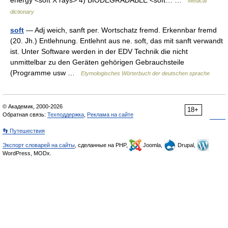
energy <soft X rays> 4) BIODEGRADABLE <soft… …
Medical
dictionary
soft
— Adj weich, sanft per. Wortschatz fremd. Erkennbar fremd
(20. Jh.) Entlehnung. Entlehnt aus ne. soft, das mit sanft verwandt
ist. Unter Software werden in der EDV Technik die nicht
unmittelbar zu den Geräten gehörigen Gebrauchsteile
(Programme usw …
Etymologisches Wörterbuch der deutschen sprache
© Академик, 2000-2026
18+
Обратная связь:
Техподдержка
,
Реклама на сайте
👣 Путешествия
Экспорт словарей на сайты
, сделанные на PHP,
Joomla,
Drupal,
WordPress, MODx.