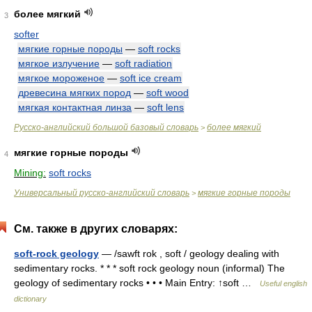
более мягкий
3
softer
мягкие горные породы
—
soft rocks
мягкое излучение
—
soft radiation
мягкое мороженое
—
soft ice cream
древесина мягких пород
—
soft wood
мягкая контактная линза
—
soft lens
Русско-английский большой базовый словарь
более мягкий
>
мягкие горные породы
4
Mining:
soft rocks
Универсальный русско-английский словарь
мягкие горные породы
>
См. также в других словарях:
soft-rock geology
— /sawft rok , soft / geology dealing with
sedimentary rocks. * * * soft rock geology noun (informal) The
geology of sedimentary rocks • • • Main Entry: ↑soft …
Useful english
dictionary