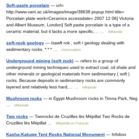
Soft-paste porcelain
— url=
http://www.vam.ac.uk/images/image/38638 popup.html title=
Porcelain plate work=Ceramics accessdate= 2007 12 06] Victoria
and Albert Museum, London] Soft paste porcelain is a type of a
ceramic material, but it lacks a more specific,… …
Wikipedia
soft-rock geology
— /sawft rok , soft / geology dealing with
sedimentary rocks. * * * …
Universalium
Underground mining (soft rock)
— refers to a group of
underground mining techniques used to extract coal, oil shale and
other minerals or geological materials from sedimentary ( soft )
rocks. Because deposits in sedimentary rocks are commonly
layered and relatively less hard,… …
Wikipedia
Mushroom rocks
— in Egypt Mushroom rocks in Timna Park, Neg
…
Wikipedia
Two rocks
— Tworocks de Cruzilles lès Mépillat Two Rocks de
Cruzilles lès Mépillat …
Wikipédia en Français
Kasha-Katuwe Tent Rocks National Monument
— Infobox