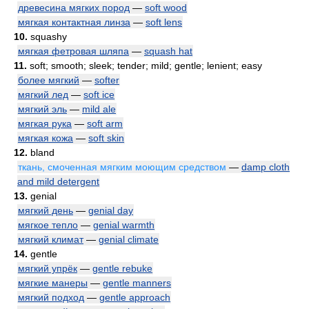
древесина мягких пород
—
soft wood
мягкая контактная линза
—
soft lens
10.
squashy
мягкая фетровая шляпа
—
squash hat
11.
soft; smooth; sleek; tender; mild; gentle; lenient; easy
более мягкий
—
softer
мягкий лед
—
soft ice
мягкий эль
—
mild ale
мягкая рука
—
soft arm
мягкая кожа
—
soft skin
12.
bland
ткань, смоченная мягким моющим средством
—
damp cloth
and mild detergent
13.
genial
мягкий день
—
genial day
мягкое тепло
—
genial warmth
мягкий климат
—
genial climate
14.
gentle
мягкий упрёк
—
gentle rebuke
мягкие манеры
—
gentle manners
мягкий подход
—
gentle approach