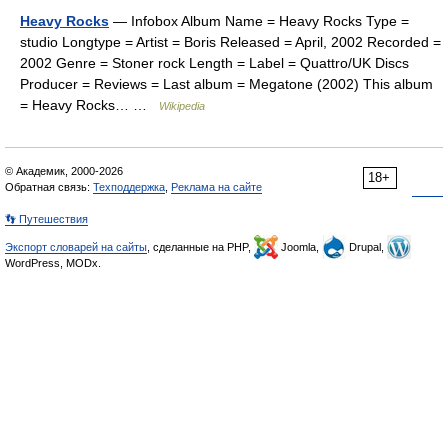
Heavy Rocks
— Infobox Album Name = Heavy Rocks Type =
studio Longtype = Artist = Boris Released = April, 2002 Recorded =
2002 Genre = Stoner rock Length = Label = Quattro/UK Discs
Producer = Reviews = Last album = Megatone (2002) This album
= Heavy Rocks… …
Wikipedia
© Академик, 2000-2026
18+
Обратная связь:
Техподдержка
,
Реклама на сайте
👣 Путешествия
Экспорт словарей на сайты
, сделанные на PHP,
Joomla,
Drupal,
WordPress, MODx.