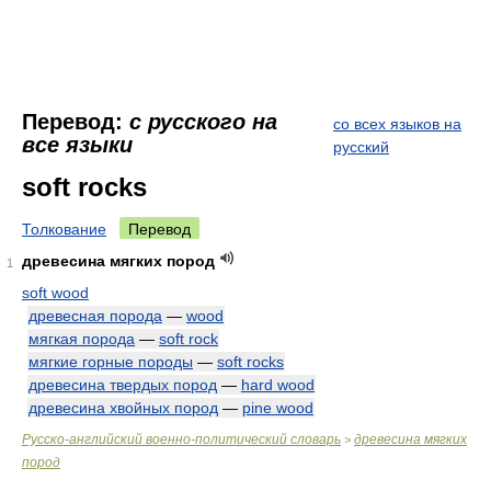
Перевод:
с русского на
со всех языков на
все языки
русский
soft rocks
Толкование
Перевод
древесина мягких пород
1
soft wood
древесная порода
—
wood
мягкая порода
—
soft rock
мягкие горные породы
—
soft rocks
древесина твердых пород
—
hard wood
древесина хвойных пород
—
pine wood
Русско-английский военно-политический словарь
древесина мягких
>
пород