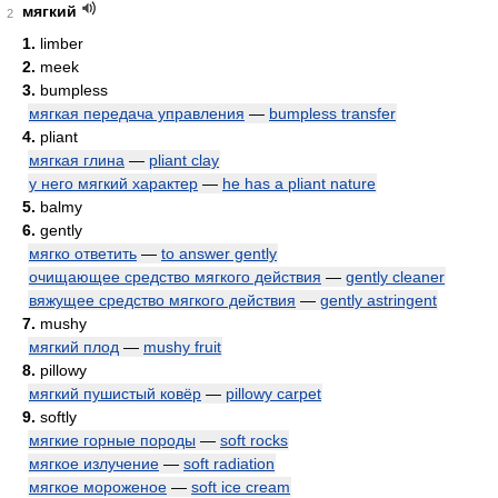
мягкий
2
1.
limber
2.
meek
3.
bumpless
мягкая передача управления
—
bumpless transfer
4.
pliant
мягкая глина
—
pliant clay
у него мягкий характер
—
he has a pliant nature
5.
balmy
6.
gently
мягко ответить
—
to answer gently
очищающее средство мягкого действия
—
gently cleaner
вяжущее средство мягкого действия
—
gently astringent
7.
mushy
мягкий плод
—
mushy fruit
8.
pillowy
мягкий пушистый ковёр
—
pillowy carpet
9.
softly
мягкие горные породы
—
soft rocks
мягкое излучение
—
soft radiation
мягкое мороженое
—
soft ice cream