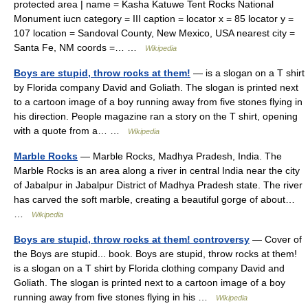
protected area | name = Kasha Katuwe Tent Rocks National
Monument iucn category = III caption = locator x = 85 locator y =
107 location = Sandoval County, New Mexico, USA nearest city =
Santa Fe, NM coords =… …
Wikipedia
Boys are stupid, throw rocks at them!
— is a slogan on a T shirt
by Florida company David and Goliath. The slogan is printed next
to a cartoon image of a boy running away from five stones flying in
his direction. People magazine ran a story on the T shirt, opening
with a quote from a… …
Wikipedia
Marble Rocks
— Marble Rocks, Madhya Pradesh, India. The
Marble Rocks is an area along a river in central India near the city
of Jabalpur in Jabalpur District of Madhya Pradesh state. The river
has carved the soft marble, creating a beautiful gorge of about…
…
Wikipedia
Boys are stupid, throw rocks at them! controversy
— Cover of
the Boys are stupid... book. Boys are stupid, throw rocks at them!
is a slogan on a T shirt by Florida clothing company David and
Goliath. The slogan is printed next to a cartoon image of a boy
running away from five stones flying in his …
Wikipedia