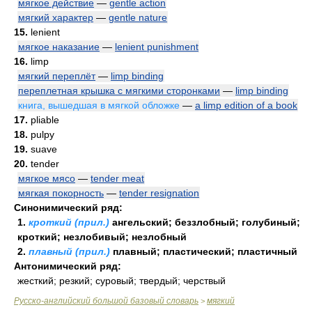
мягкое действие
—
gentle action
мягкий характер
—
gentle nature
15.
lenient
мягкое наказание
—
lenient punishment
16.
limp
мягкий переплёт
—
limp binding
переплетная крышка с мягкими сторонками
—
limp binding
книга, вышедшая в мягкой обложке
—
a limp edition of a book
17.
pliable
18.
pulpy
19.
suave
20.
tender
мягкое мясо
—
tender meat
мягкая покорность
—
tender resignation
Синонимический ряд:
1.
кроткий (прил.)
ангельский; беззлобный; голубиный;
кроткий; незлобивый; незлобный
2.
плавный (прил.)
плавный; пластический; пластичный
Антонимический ряд:
жесткий; резкий; суровый; твердый; черствый
Русско-английский большой базовый словарь
мягкий
>