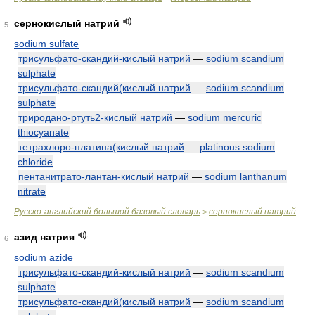
сернокислый натрий
5
sodium sulfate
трисульфато-скандий-кислый натрий
—
sodium scandium
sulphate
трисульфато-скандий(кислый натрий
—
sodium scandium
sulphate
триродано-ртуть2-кислый натрий
—
sodium mercuric
thiocyanate
тетрахлоро-платина(кислый натрий
—
platinous sodium
chloride
пентанитрато-лантан-кислый натрий
—
sodium lanthanum
nitrate
Русско-английский большой базовый словарь
сернокислый натрий
>
азид натрия
6
sodium azide
трисульфато-скандий-кислый натрий
—
sodium scandium
sulphate
трисульфато-скандий(кислый натрий
—
sodium scandium