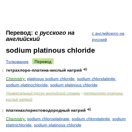
Перевод:
с русского на
с английского на
английский
русский
sodium platinous chloride
Толкование
Перевод
тетрахлоро-платина-кислый натрий
1
Chemistry:
platinous sodium chloride
,
sodium chlorplatinite
,
sodium platinochloride
,
sodium platinous chloride
Универсальный русско-английский словарь
тетрахлоро-платина-
>
кислый натрий
платинахлористоводородный натрий
2
Chemistry:
sodium chloroplatinate
,
sodium chlorplatinite
,
sodium
platinichloride
,
sodium platinous chloride