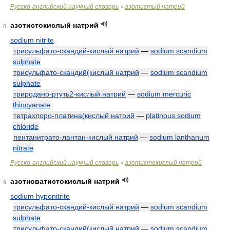
Русско-английский научный словарь
азотистый натрий
>
азотистокислый натрий
8
sodium nitrite
трисульфато-скандий-кислый натрий
—
sodium scandium
sulphate
трисульфато-скандий(кислый натрий
—
sodium scandium
sulphate
триродано-ртуть2-кислый натрий
—
sodium mercuric
thiocyanate
тетрахлоро-платина(кислый натрий
—
platinous sodium
chloride
пентанитрато-лантан-кислый натрий
—
sodium lanthanum
nitrate
Русско-английский научный словарь
азотистокислый натрий
>
азотноватистокислый натрий
9
sodium hyponitrite
трисульфато-скандий-кислый натрий
—
sodium scandium
sulphate
трисульфато-скандий(кислый натрий
—
sodium scandium