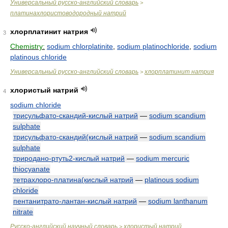
Универсальный русско-английский словарь
>
платинахлористоводородный натрий
хлорплатинит натрия
3
Chemistry:
sodium chlorplatinite
,
sodium platinochloride
,
sodium
platinous chloride
Универсальный русско-английский словарь
хлорплатинит натрия
>
хлористый натрий
4
sodium chloride
трисульфато-скандий-кислый натрий
—
sodium scandium
sulphate
трисульфато-скандий(кислый натрий
—
sodium scandium
sulphate
триродано-ртуть2-кислый натрий
—
sodium mercuric
thiocyanate
тетрахлоро-платина(кислый натрий
—
platinous sodium
chloride
пентанитрато-лантан-кислый натрий
—
sodium lanthanum
nitrate
Русско-английский научный словарь
хлористый натрий
>