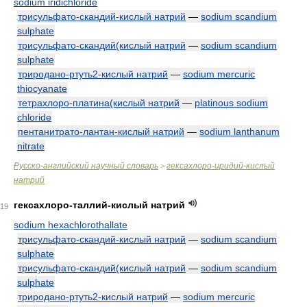
sodium iridichloride
трисульфато-скандий-кислый натрий
—
sodium scandium
sulphate
трисульфато-скандий(кислый натрий
—
sodium scandium
sulphate
триродано-ртуть2-кислый натрий
—
sodium mercuric
thiocyanate
тетрахлоро-платина(кислый натрий
—
platinous sodium
chloride
пентанитрато-лантан-кислый натрий
—
sodium lanthanum
nitrate
Русско-английский научный словарь
гексахлоро-иридий-кислый
>
натрий
гексахлоро-таллий-кислый натрий
19
sodium hexachlorothallate
трисульфато-скандий-кислый натрий
—
sodium scandium
sulphate
трисульфато-скандий(кислый натрий
—
sodium scandium
sulphate
триродано-ртуть2-кислый натрий
—
sodium mercuric