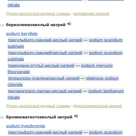
nitrate
Русско-английский научный словарь
антимонат натрия
>
бериллиевокислый натрий
14
sodium beryllate
трисульфато-скандий-кислый натрий
—
sodium scandium
sulphate
трисульфато-скандий(кислый натрий
—
sodium scandium
sulphate
триродано-ртуть2-кислый натрий
—
sodium mercuric
thiocyanate
тетрахлоро-платина(кислый натрий
—
platinous sodium
chloride
пентанитрато-лантан-кислый натрий
—
sodium lanthanum
nitrate
Русско-английский научный словарь
бериллиевокислый натрий
>
бромноватистокислый натрий
15
sodium hypobromite
трисульфато-скандий-кислый натрий
—
sodium scandium