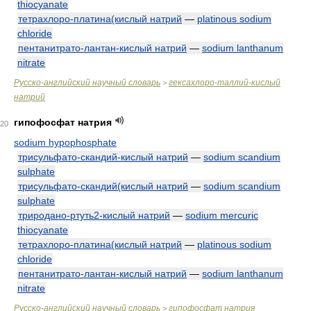
thiocyanate
тетрахлоро-платина(кислый натрий
—
platinous sodium
chloride
пентанитрато-лантан-кислый натрий
—
sodium lanthanum
nitrate
Русско-английский научный словарь
гексахлоро-таллий-кислый
>
натрий
гипофосфат натрия
20
sodium hypophosphate
трисульфато-скандий-кислый натрий
—
sodium scandium
sulphate
трисульфато-скандий(кислый натрий
—
sodium scandium
sulphate
триродано-ртуть2-кислый натрий
—
sodium mercuric
thiocyanate
тетрахлоро-платина(кислый натрий
—
platinous sodium
chloride
пентанитрато-лантан-кислый натрий
—
sodium lanthanum
nitrate
Русско-английский научный словарь
гипофосфат натрия
>