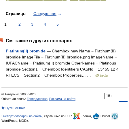
Страницы
Следующая
→
1
2
3
4
5
См. также в других словарях:
Platinum(II) bromide
— Chembox new Name = Platinum(II)
bromide ImageFile = Platinum(II) bromide.png ImageName =
IUPACName = Platinum(II) bromide OtherNames = Platinous
bromide Section1 = Chembox Identifiers CASNo = 13455 12 4
RTECS = Section2 = Chembox Properties… …
Wikipedia
© Академик, 2000-2026
18+
Обратная связь:
Техподдержка
,
Реклама на сайте
👣 Путешествия
Экспорт словарей на сайты
, сделанные на PHP,
Joomla,
Drupal,
WordPress, MODx.