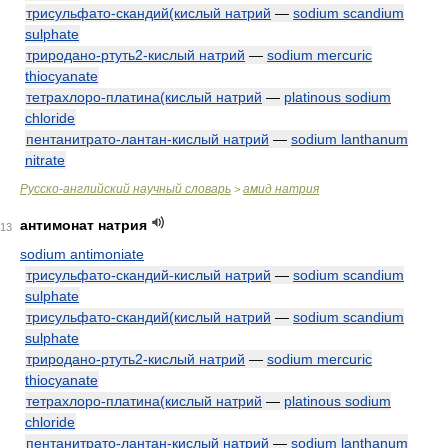
трисульфато-скандий(кислый натрий
—
sodium scandium
sulphate
триродано-ртуть2-кислый натрий
—
sodium mercuric
thiocyanate
тетрахлоро-платина(кислый натрий
—
platinous sodium
chloride
пентанитрато-лантан-кислый натрий
—
sodium lanthanum
nitrate
Русско-английский научный словарь
амид натрия
>
антимонат натрия
13
sodium antimoniate
трисульфато-скандий-кислый натрий
—
sodium scandium
sulphate
трисульфато-скандий(кислый натрий
—
sodium scandium
sulphate
триродано-ртуть2-кислый натрий
—
sodium mercuric
thiocyanate
тетрахлоро-платина(кислый натрий
—
platinous sodium
chloride
пентанитрато-лантан-кислый натрий
—
sodium lanthanum