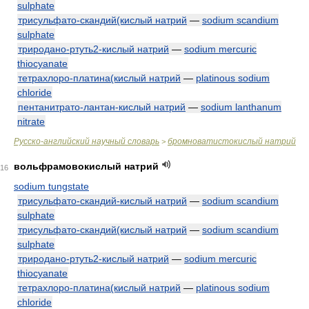
sulphate
трисульфато-скандий(кислый натрий
—
sodium scandium
sulphate
триродано-ртуть2-кислый натрий
—
sodium mercuric
thiocyanate
тетрахлоро-платина(кислый натрий
—
platinous sodium
chloride
пентанитрато-лантан-кислый натрий
—
sodium lanthanum
nitrate
Русско-английский научный словарь
бромноватистокислый натрий
>
вольфрамовокислый натрий
16
sodium tungstate
трисульфато-скандий-кислый натрий
—
sodium scandium
sulphate
трисульфато-скандий(кислый натрий
—
sodium scandium
sulphate
триродано-ртуть2-кислый натрий
—
sodium mercuric
thiocyanate
тетрахлоро-платина(кислый натрий
—
platinous sodium
chloride