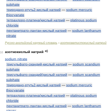
sulphate
триродано-ртуть2-кислый натрий
—
sodium mercuric
thiocyanate
тетрахлоро-платина(кислый натрий
—
platinous sodium
chloride
пентанитрато-лантан-кислый натрий
—
sodium lanthanum
nitrate
Русско-английский научный словарь
азотноватистокислый натрий
>
азотнокислый натрий
10
sodium nitrate
трисульфато-скандий-кислый натрий
—
sodium scandium
sulphate
трисульфато-скандий(кислый натрий
—
sodium scandium
sulphate
триродано-ртуть2-кислый натрий
—
sodium mercuric
thiocyanate
тетрахлоро-платина(кислый натрий
—
platinous sodium
chloride
пентанитрато-лантан-кислый натрий
—
sodium lanthanum