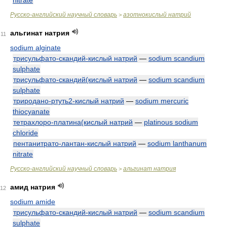
nitrate
Русско-английский научный словарь
азотнокислый натрий
>
альгинат натрия
11
sodium alginate
трисульфато-скандий-кислый натрий
—
sodium scandium
sulphate
трисульфато-скандий(кислый натрий
—
sodium scandium
sulphate
триродано-ртуть2-кислый натрий
—
sodium mercuric
thiocyanate
тетрахлоро-платина(кислый натрий
—
platinous sodium
chloride
пентанитрато-лантан-кислый натрий
—
sodium lanthanum
nitrate
Русско-английский научный словарь
альгинат натрия
>
амид натрия
12
sodium amide
трисульфато-скандий-кислый натрий
—
sodium scandium
sulphate