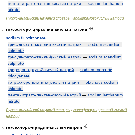
пентанитрато-лантан-кислый натрий
—
sodium lanthanum
nitrate
Русско-английский научный словарь
вольфрамовокислый натрий
>
гексафторо-цирконий-кислый натрий
17
sodium fluozirconate
трисульфато-скандий-кислый натрий
—
sodium scandium
sulphate
трисульфато-скандий(кислый натрий
—
sodium scandium
sulphate
триродано-ртуть2-кислый натрий
—
sodium mercuric
thiocyanate
тетрахлоро-платина(кислый натрий
—
platinous sodium
chloride
пентанитрато-лантан-кислый натрий
—
sodium lanthanum
nitrate
Русско-английский научный словарь
гексафторо-цирконий-кислый
>
натрий
гексахлоро-иридий-кислый натрий
18