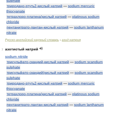
sulphate
триродано-ртуть2-кислый натрий
—
sodium mercuric
thiocyanate
тетрахлоро-платина(кислый натрий
—
platinous sodium
chloride
пентанитрато-лантан-кислый натрий
—
sodium lanthanum
nitrate
Русско-английский научный словарь
азид натрия
>
азотистый натрий
7
sodium nitride
трисульфато-скандий-кислый натрий
—
sodium scandium
sulphate
трисульфато-скандий(кислый натрий
—
sodium scandium
sulphate
триродано-ртуть2-кислый натрий
—
sodium mercuric
thiocyanate
тетрахлоро-платина(кислый натрий
—
platinous sodium
chloride
пентанитрато-лантан-кислый натрий
—
sodium lanthanum
nitrate