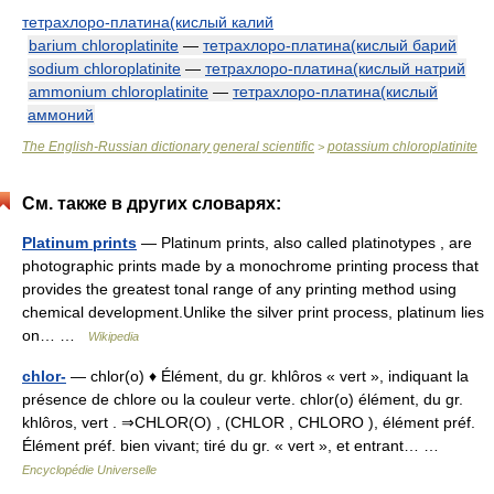
тетрахлоро-платина(кислый калий
barium chloroplatinite
—
тетрахлоро-платина(кислый барий
sodium chloroplatinite
—
тетрахлоро-платина(кислый натрий
ammonium chloroplatinite
—
тетрахлоро-платина(кислый
аммоний
The English-Russian dictionary general scientific
potassium chloroplatinite
>
См. также в других словарях:
Platinum prints
— Platinum prints, also called platinotypes , are
photographic prints made by a monochrome printing process that
provides the greatest tonal range of any printing method using
chemical development.Unlike the silver print process, platinum lies
on… …
Wikipedia
chlor-
— chlor(o) ♦ Élément, du gr. khlôros « vert », indiquant la
présence de chlore ou la couleur verte. chlor(o) élément, du gr.
khlôros, vert . ⇒CHLOR(O) , (CHLOR , CHLORO ), élément préf.
Élément préf. bien vivant; tiré du gr. « vert », et entrant… …
Encyclopédie Universelle