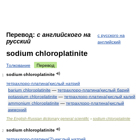
Перевод:
с английского на
с русского на
русский
английский
sodium chloroplatinite
Толкование
Перевод
sodium chloroplatinite
1
тетрахлоро-платина(кислый натрий
barium chloroplatinite
—
тетрахлоро-платина(кислый барий
potassium chloroplatinite
—
тетрахлоро-платина(кислый калий
ammonium chloroplatinite
—
тетрахлоро-платина(кислый
аммоний
The English-Russian dictionary general scientific
sodium chloroplatinite
>
sodium chloroplatinite
2
тетрахлоро-платина(2)-кислый натрий