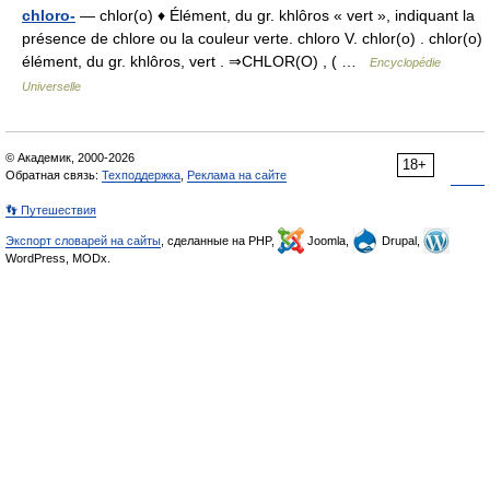
chloro-
— chlor(o) ♦ Élément, du gr. khlôros « vert », indiquant la
présence de chlore ou la couleur verte. chloro V. chlor(o) . chlor(o)
élément, du gr. khlôros, vert . ⇒CHLOR(O) , ( …
Encyclopédie
Universelle
© Академик, 2000-2026
18+
Обратная связь:
Техподдержка
,
Реклама на сайте
👣 Путешествия
Экспорт словарей на сайты
, сделанные на PHP,
Joomla,
Drupal,
WordPress, MODx.