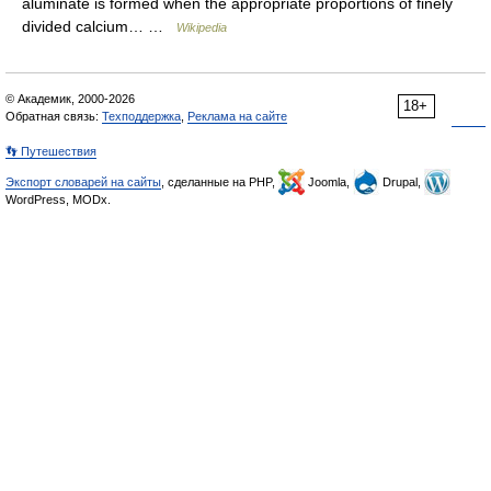
aluminate is formed when the appropriate proportions of finely
divided calcium… …
Wikipedia
© Академик, 2000-2026
18+
Обратная связь:
Техподдержка
,
Реклама на сайте
👣 Путешествия
Экспорт словарей на сайты
, сделанные на PHP,
Joomla,
Drupal,
WordPress, MODx.