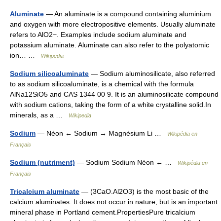
Aluminate
— An aluminate is a compound containing aluminium
and oxygen with more electropositive elements. Usually aluminate
refers to AlO2−. Examples include sodium aluminate and
potassium aluminate. Aluminate can also refer to the polyatomic
ion… …
Wikipedia
Sodium silicoaluminate
— Sodium aluminosilicate, also referred
to as sodium silicoaluminate, is a chemical with the formula
AlNa12SiO5 and CAS 1344 00 9. It is an aluminosilicate compound
with sodium cations, taking the form of a white crystalline solid.In
minerals, as a …
Wikipedia
Sodium
— Néon ← Sodium → Magnésium Li …
Wikipédia en
Français
Sodium (nutriment)
— Sodium Sodium Néon ← …
Wikipédia en
Français
Tricalcium aluminate
— (3CaO.Al2O3) is the most basic of the
calcium aluminates. It does not occur in nature, but is an important
mineral phase in Portland cement.PropertiesPure tricalcium