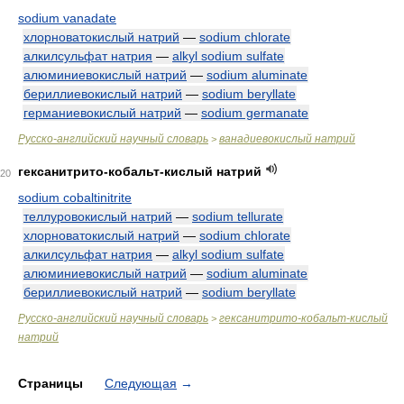
sodium vanadate
хлорноватокислый натрий
—
sodium chlorate
алкилсульфат натрия
—
alkyl sodium sulfate
алюминиевокислый натрий
—
sodium aluminate
бериллиевокислый натрий
—
sodium beryllate
германиевокислый натрий
—
sodium germanate
Русско-английский научный словарь
ванадиевокислый натрий
>
гексанитрито-кобальт-кислый натрий
20
sodium cobaltinitrite
теллуровокислый натрий
—
sodium tellurate
хлорноватокислый натрий
—
sodium chlorate
алкилсульфат натрия
—
alkyl sodium sulfate
алюминиевокислый натрий
—
sodium aluminate
бериллиевокислый натрий
—
sodium beryllate
Русско-английский научный словарь
гексанитрито-кобальт-кислый
>
натрий
Страницы
Следующая
→