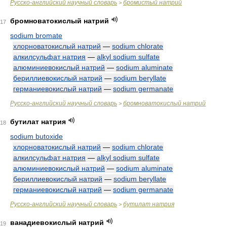
Русско-английский научный словарь
бромистый натрий
>
бромноватокислый натрий
17
sodium bromate
хлорноватокислый натрий
—
sodium chlorate
алкилсульфат натрия
—
alkyl sodium sulfate
алюминиевокислый натрий
—
sodium aluminate
бериллиевокислый натрий
—
sodium beryllate
германиевокислый натрий
—
sodium germanate
Русско-английский научный словарь
бромноватокислый натрий
>
бутилат натрия
18
sodium butoxide
хлорноватокислый натрий
—
sodium chlorate
алкилсульфат натрия
—
alkyl sodium sulfate
алюминиевокислый натрий
—
sodium aluminate
бериллиевокислый натрий
—
sodium beryllate
германиевокислый натрий
—
sodium germanate
Русско-английский научный словарь
бутилат натрия
>
ванадиевокислый натрий
19