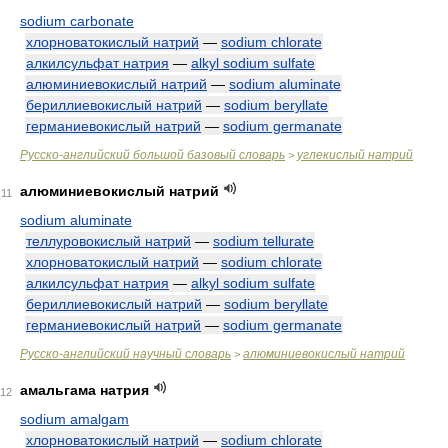
sodium carbonate
хлорноватокислый натрий
—
sodium chlorate
алкилсульфат натрия
—
alkyl sodium sulfate
алюминиевокислый натрий
—
sodium aluminate
бериллиевокислый натрий
—
sodium beryllate
германиевокислый натрий
—
sodium germanate
Русско-английский большой базовый словарь
углекислый натрий
>
алюминиевокислый натрий
11
sodium aluminate
теллуровокислый натрий
—
sodium tellurate
хлорноватокислый натрий
—
sodium chlorate
алкилсульфат натрия
—
alkyl sodium sulfate
бериллиевокислый натрий
—
sodium beryllate
германиевокислый натрий
—
sodium germanate
Русско-английский научный словарь
алюминиевокислый натрий
>
амальгама натрия
12
sodium amalgam
хлорноватокислый натрий
—
sodium chlorate