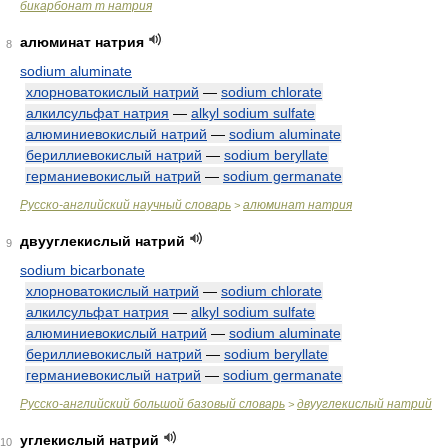
бикарбонат m натрия
алюминат натрия
8
sodium aluminate
хлорноватокислый натрий
—
sodium chlorate
алкилсульфат натрия
—
alkyl sodium sulfate
алюминиевокислый натрий
—
sodium aluminate
бериллиевокислый натрий
—
sodium beryllate
германиевокислый натрий
—
sodium germanate
Русско-английский научный словарь
алюминат натрия
>
двууглекислый натрий
9
sodium bicarbonate
хлорноватокислый натрий
—
sodium chlorate
алкилсульфат натрия
—
alkyl sodium sulfate
алюминиевокислый натрий
—
sodium aluminate
бериллиевокислый натрий
—
sodium beryllate
германиевокислый натрий
—
sodium germanate
Русско-английский большой базовый словарь
двууглекислый натрий
>
углекислый натрий
10