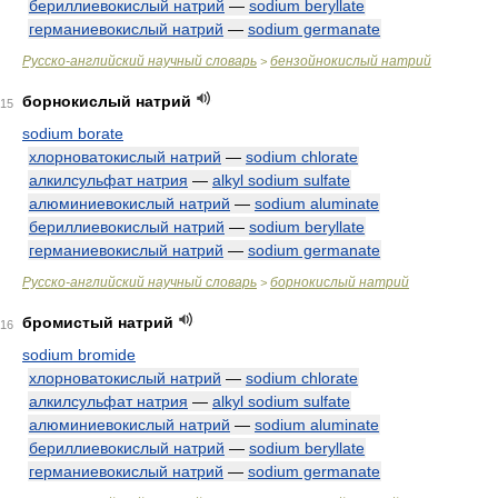
бериллиевокислый натрий
—
sodium beryllate
германиевокислый натрий
—
sodium germanate
Русско-английский научный словарь
бензойнокислый натрий
>
борнокислый натрий
15
sodium borate
хлорноватокислый натрий
—
sodium chlorate
алкилсульфат натрия
—
alkyl sodium sulfate
алюминиевокислый натрий
—
sodium aluminate
бериллиевокислый натрий
—
sodium beryllate
германиевокислый натрий
—
sodium germanate
Русско-английский научный словарь
борнокислый натрий
>
бромистый натрий
16
sodium bromide
хлорноватокислый натрий
—
sodium chlorate
алкилсульфат натрия
—
alkyl sodium sulfate
алюминиевокислый натрий
—
sodium aluminate
бериллиевокислый натрий
—
sodium beryllate
германиевокислый натрий
—
sodium germanate