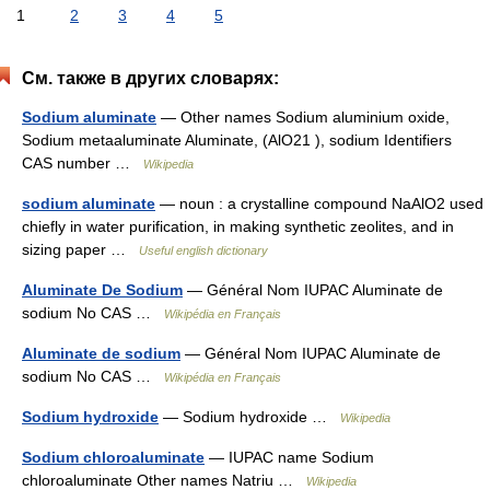
1
2
3
4
5
См. также в других словарях:
Sodium aluminate
— Other names Sodium aluminium oxide,
Sodium metaaluminate Aluminate, (AlO21 ), sodium Identifiers
CAS number …
Wikipedia
sodium aluminate
— noun : a crystalline compound NaAlO2 used
chiefly in water purification, in making synthetic zeolites, and in
sizing paper …
Useful english dictionary
Aluminate De Sodium
— Général Nom IUPAC Aluminate de
sodium No CAS …
Wikipédia en Français
Aluminate de sodium
— Général Nom IUPAC Aluminate de
sodium No CAS …
Wikipédia en Français
Sodium hydroxide
— Sodium hydroxide …
Wikipedia
Sodium chloroaluminate
— IUPAC name Sodium
chloroaluminate Other names Natriu …
Wikipedia