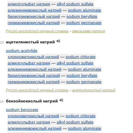
алкилсульфат натрия
—
alkyl sodium sulfate
алюминиевокислый натрий
—
sodium aluminate
бериллиевокислый натрий
—
sodium beryllate
германиевокислый натрий
—
sodium germanate
Русско-английский научный словарь
амальгама натрия
>
ацетиленистый натрий
13
sodium acetylide
хлорноватокислый натрий
—
sodium chlorate
алкилсульфат натрия
—
alkyl sodium sulfate
алюминиевокислый натрий
—
sodium aluminate
бериллиевокислый натрий
—
sodium beryllate
германиевокислый натрий
—
sodium germanate
Русско-английский научный словарь
ацетиленистый натрий
>
бензойнокислый натрий
14
sodium benzoate
хлорноватокислый натрий
—
sodium chlorate
алкилсульфат натрия
—
alkyl sodium sulfate
алюминиевокислый натрий
—
sodium aluminate