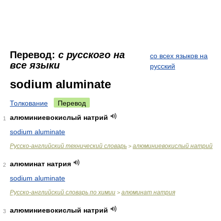
Перевод:
с русского на
со всех языков на
все языки
русский
sodium aluminate
Толкование
Перевод
алюминиевокислый натрий
1
sodium aluminate
Русско-английский технический словарь
алюминиевокислый натрий
>
алюминат натрия
2
sodium aluminate
Русско-английский словарь по химии
алюминат натрия
>
алюминиевокислый натрий
3