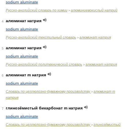
sodium aluminate
Русско-английский словарь по химии
алюминиевокислый натрий
>
алюминат натрия
4
sodium aluminate
Русско-английский текстильный словарь
алюминат натрия
>
алюминат натрия
5
sodium aluminate
Русско-английский политехнический словарь
алюминат натрия
>
алюминат m натрия
6
sodium aluminate
Словарь по целлюлозно-бумажному производству
алюминат m
>
натрия
глинозёмистый бикарбонат m натрия
7
sodium aluminate
Словарь по целлюлозно-бумажному производству
глинозёмистый
>