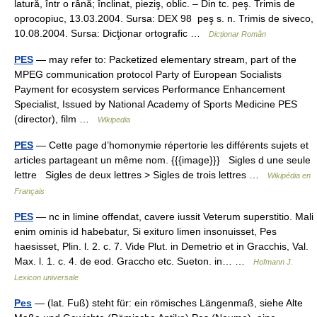
latură, într o rână; înclinat, pieziş, oblic. – Din tc. peş. Trimis de
oprocopiuc, 13.03.2004. Sursa: DEX 98 peş s. n. Trimis de siveco,
10.08.2004. Sursa: Dicţionar ortografic …
Dicționar Român
PES
— may refer to: Packetized elementary stream, part of the
MPEG communication protocol Party of European Socialists
Payment for ecosystem services Performance Enhancement
Specialist, Issued by National Academy of Sports Medicine PES
(director), film …
Wikipedia
PES
— Cette page d’homonymie répertorie les différents sujets et
articles partageant un même nom. {{{image}}} Sigles d une seule
lettre Sigles de deux lettres > Sigles de trois lettres …
Wikipédia en
Français
PES
— nc in limine offendat, cavere iussit Veterum superstitio. Mali
enim ominis id habebatur, Si exituro limen insonuisset, Pes
haesisset, Plin. l. 2. c. 7. Vide Plut. in Demetrio et in Gracchis, Val.
Max. l. 1. c. 4. de eod. Graccho etc. Sueton. in… …
Hofmann J.
Lexicon universale
Pes
— (lat. Fuß) steht für: ein römisches Längenmaß, siehe Alte