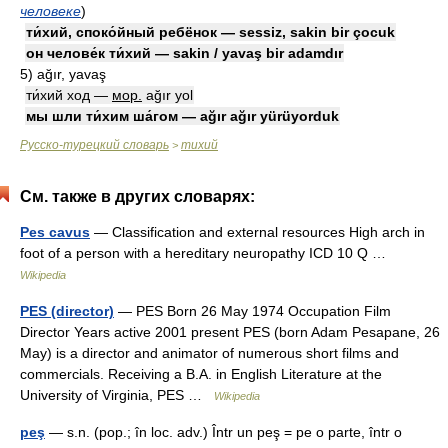
человеке
)
ти́хий, споко́йный ребёнок — sessiz, sakin bir çocuk
он челове́к ти́хий — sakin / yavaş bir adamdır
5)
ağır, yavaş
ти́хий ход —
мор.
ağır yol
мы шли ти́хим ша́гом — ağır ağır yürüyorduk
Русско-турецкий словарь
тихий
>
См. также в других словарях:
Pes cavus
— Classification and external resources High arch in
foot of a person with a hereditary neuropathy ICD 10 Q …
Wikipedia
PES (director)
— PES Born 26 May 1974 Occupation Film
Director Years active 2001 present PES (born Adam Pesapane, 26
May) is a director and animator of numerous short films and
commercials. Receiving a B.A. in English Literature at the
University of Virginia, PES …
Wikipedia
peş
— s.n. (pop.; în loc. adv.) Într un peş = pe o parte, într o