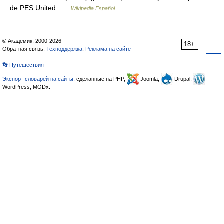
de PES United …
Wikipedia Español
© Академик, 2000-2026
18+
Обратная связь:
Техподдержка
,
Реклама на сайте
👣 Путешествия
Экспорт словарей на сайты
, сделанные на PHP,
Joomla,
Drupal,
WordPress, MODx.