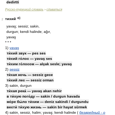
dedirtti
Русско-турецкий словарь
сдаваться
>
тихий
2
yavaş; sessiz; sakin,
durgun; kendi halinde; ağır,
yavaş
* * *
1)
yavaş
ти́хий звук — pes ses
ти́хий го́лос — yavaş ses
ти́хим го́лосом — alçak sesle; yavaş
2)
sessiz
ти́хая ночь — sessiz gece
ти́хий лес — sessiz orman
3)
sakin, durgun
ти́хая река́ — yavaş akan nehir
в ти́хую пого́ду — sakin / durgun havada
мо́ре бы́ло ти́хим — deniz sakindi / durgundu
вести́ ти́хую жизнь — sakin bir hayat sürmek
4)
sakin, sessiz, halim; yavaş; kendi halinde
(
безвредный - о