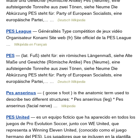
Maße und Gewichte (Römische Antike) Pes (Neume), eine
aufsteigende Tonreihe aus zwei Tönen, siehe Neume Die
Abkürzung PES steht für: Party of European Socialists, eine
europäische Partei,… …
Deutsch Wikipedia
PES League
— Généralités Type compétition de jeux vidéo
Organisateur Konami Site web (fr) Site officiel de la PES League
…
Wikipédia en Français
PES
— (lat. Fuß) steht für: ein römisches Längenmaß, siehe Alte
Maße und Gewichte (Römische Antike) Pes (Neume), eine
aufsteigende Tonreihe aus zwei Tönen, siehe Neume Die
Abkürzung PES steht für: Party of European Socialists, eine
europäische Partei,… …
Deutsch Wikipedia
Pes anserinus
— ( goose s foot ) is the anatomic term used to
describe two different structures: * Pes anserinus (leg) * Pes
anserinus (facial nerve) …
Wikipedia
PES United
— es un equipo ficticio que ha aparecido en todos los
juegos de Pro Evolution Soccer, junto con WE United, que
representa a Winning Eleven United, (conocido como el juego
hermano del PES). Los jugadores que se incluyen en la plantilla