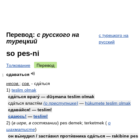
Перевод:
с русского на
с турецкого на
турецкий
русский
so pes-ni
Толкование
Перевод
сдаваться
1
несов.
;
сов.
- сда́ться
1)
teslim olmak
сда́ться врагу́ — düşmana teslim olmak
сда́ться властя́м
(о преступнике)
—
hükumete teslim olmak
сдава́йся! — teslim!
сдаюсь!
—
teslim!
2)
(
в игре, в состязании
)
pes demek; terketmek
(
о
шахматисте
)
он вы́нудил / заста́вил проти́вника сда́ться — rakibine pes