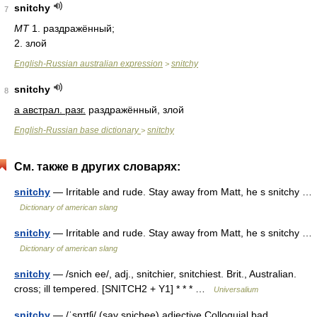
snitchy
7
MT
1. раздражённый;
2. злой
English-Russian australian expression
snitchy
>
snitchy
8
a австрал. разг.
раздражённый, злой
English-Russian base dictionary
snitchy
>
См. также в других словарях:
snitchy
— Irritable and rude. Stay away from Matt, he s snitchy …
Dictionary of american slang
snitchy
— Irritable and rude. Stay away from Matt, he s snitchy …
Dictionary of american slang
snitchy
— /snich ee/, adj., snitchier, snitchiest. Brit., Australian.
cross; ill tempered. [SNITCH2 + Y1] * * * …
Universalium
snitchy
— /ˈsnɪtʃi/ (say snichee) adjective Colloquial bad