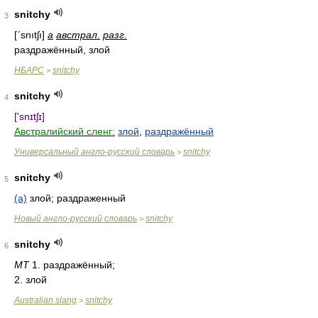
snitchy
3
[ʹsnıtʃı]
a
австрал.
разг.
раздражённый, злой
НБАРС
snitchy
>
snitchy
4
['snɪtʃɪ]
Австралийский сленг:
злой
,
раздражённый
Универсальный англо-русский словарь
snitchy
>
snitchy
5
(a)
злой; раздраженный
Новый англо-русский словарь
snitchy
>
snitchy
6
MT
1. раздражённый;
2. злой
Australian slang
snitchy
>