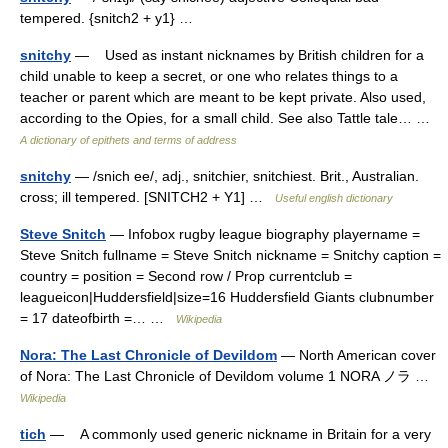
tempered. {snitch2 + y1} …
snitchy
— Used as instant nicknames by British children for a
child unable to keep a secret, or one who relates things to a
teacher or parent which are meant to be kept private. Also used,
according to the Opies, for a small child. See also Tattle tale… …
A dictionary of epithets and terms of address
snitchy
— /snich ee/, adj., snitchier, snitchiest. Brit., Australian.
cross; ill tempered. [SNITCH2 + Y1] …
Useful english dictionary
Steve Snitch
— Infobox rugby league biography playername =
Steve Snitch fullname = Steve Snitch nickname = Snitchy caption =
country = position = Second row / Prop currentclub =
leagueicon|Huddersfield|size=16 Huddersfield Giants clubnumber
= 17 dateofbirth =… …
Wikipedia
Nora: The Last Chronicle of Devildom
— North American cover
of Nora: The Last Chronicle of Devildom volume 1 NORA ノラ …
Wikipedia
tich
— A commonly used generic nickname in Britain for a very