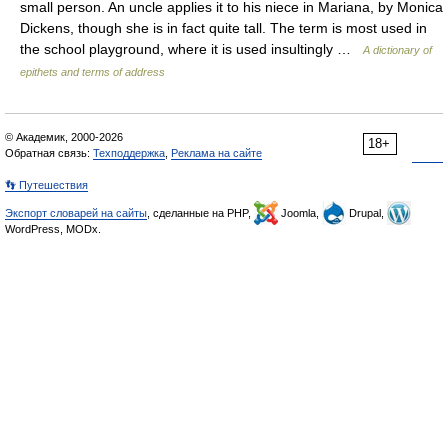
small person. An uncle applies it to his niece in Mariana, by Monica
Dickens, though she is in fact quite tall. The term is most used in
the school playground, where it is used insultingly …
A dictionary of
epithets and terms of address
© Академик, 2000-2026
18+
Обратная связь:
Техподдержка
,
Реклама на сайте
👣 Путешествия
Экспорт словарей на сайты
, сделанные на PHP,
Joomla,
Drupal,
WordPress, MODx.