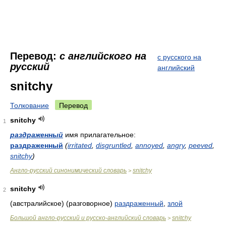
Перевод:
с английского на
с русского на
русский
английский
snitchy
Толкование
Перевод
snitchy
1
раздраженный
имя прилагательное:
раздраженный
(
irritated
,
disgruntled
,
annoyed
,
angry
,
peeved
,
snitchy
)
Англо-русский синонимический словарь
snitchy
>
snitchy
2
(австралийское) (разговорное)
раздраженный
,
злой
Большой англо-русский и русско-английский словарь
snitchy
>