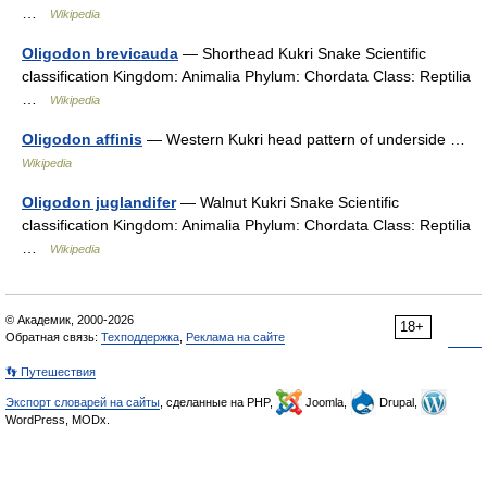
…
Wikipedia
Oligodon brevicauda
— Shorthead Kukri Snake Scientific
classification Kingdom: Animalia Phylum: Chordata Class: Reptilia
…
Wikipedia
Oligodon affinis
— Western Kukri head pattern of underside …
Wikipedia
Oligodon juglandifer
— Walnut Kukri Snake Scientific
classification Kingdom: Animalia Phylum: Chordata Class: Reptilia
…
Wikipedia
© Академик, 2000-2026
18+
Обратная связь:
Техподдержка
,
Реклама на сайте
👣 Путешествия
Экспорт словарей на сайты
, сделанные на PHP,
Joomla,
Drupal,
WordPress, MODx.