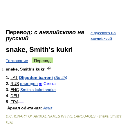
Перевод:
с английского на
с русского на
русский
английский
snake, Smith's kukri
Толкование
Перевод
snake, Smith's kukri
1
1.
LAT
Oligodon barroni
(Smith)
2.
RUS
олигодон
m
Смита
3.
ENG
Smith's kukri snake
4.
DEU
—
5.
FRA
—
Ареал обитания:
Азия
DICTIONARY OF ANIMAL NAMES IN FIVE LANGUAGES
snake, Smith's
>
kukri