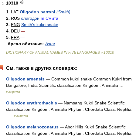
10310
2
1.
LAT
Oligodon barroni
(Smith)
2.
RUS
олигодон
m
Смита
3.
ENG
Smith's kukri snake
4.
DEU
—
5.
FRA
—
Ареал обитания:
Азия
DICTIONARY OF ANIMAL NAMES IN FIVE LANGUAGES
10310
>
См. также в других словарях:
Oligodon arnensis
— Common kukri snake Common Kukri from
Bangalore, India Scientific classification Kingdom: Animalia …
Wikipedia
Oligodon erythrorhachis
— Namsang Kukri Snake Scientific
classification Kingdom: Animalia Phylum: Chordata Class: Reptilia
…
Wikipedia
Oligodon melanozonatus
— Abor Hills Kukri Snake Scientific
classification Kingdom: Animalia Phylum: Chordata Class: Reptilia