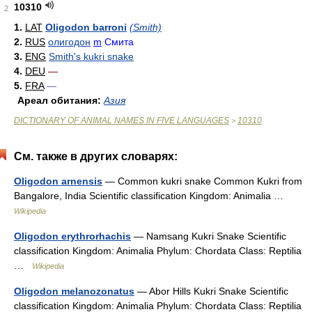
10310
2
1.
LAT
Oligodon barroni
(Smith)
2.
RUS
олигодон
m
Смита
3.
ENG
Smith's kukri snake
4.
DEU
—
5.
FRA
—
Ареал обитания:
Азия
DICTIONARY OF ANIMAL NAMES IN FIVE LANGUAGES
10310
>
См. также в других словарях:
Oligodon arnensis
— Common kukri snake Common Kukri from
Bangalore, India Scientific classification Kingdom: Animalia …
Wikipedia
Oligodon erythrorhachis
— Namsang Kukri Snake Scientific
classification Kingdom: Animalia Phylum: Chordata Class: Reptilia
…
Wikipedia
Oligodon melanozonatus
— Abor Hills Kukri Snake Scientific
classification Kingdom: Animalia Phylum: Chordata Class: Reptilia