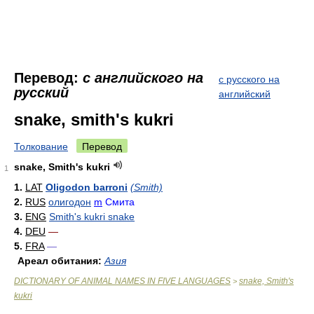
Перевод:
с английского на
с русского на
русский
английский
snake, smith's kukri
Толкование
Перевод
snake, Smith's kukri
1
1.
LAT
Oligodon barroni
(Smith)
2.
RUS
олигодон
m
Смита
3.
ENG
Smith's kukri snake
4.
DEU
—
5.
FRA
—
Ареал обитания:
Азия
DICTIONARY OF ANIMAL NAMES IN FIVE LANGUAGES
snake, Smith's
>
kukri