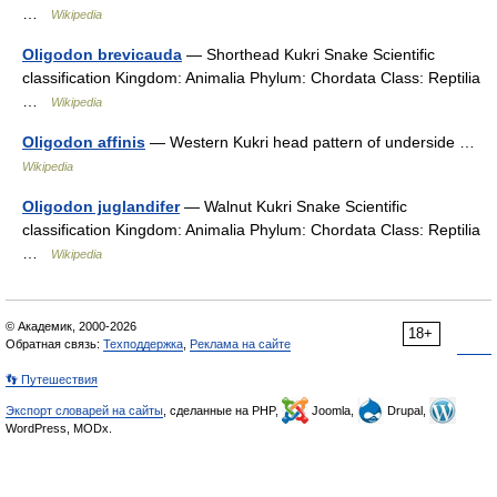
…
Wikipedia
Oligodon brevicauda
— Shorthead Kukri Snake Scientific
classification Kingdom: Animalia Phylum: Chordata Class: Reptilia
…
Wikipedia
Oligodon affinis
— Western Kukri head pattern of underside …
Wikipedia
Oligodon juglandifer
— Walnut Kukri Snake Scientific
classification Kingdom: Animalia Phylum: Chordata Class: Reptilia
…
Wikipedia
© Академик, 2000-2026
18+
Обратная связь:
Техподдержка
,
Реклама на сайте
👣 Путешествия
Экспорт словарей на сайты
, сделанные на PHP,
Joomla,
Drupal,
WordPress, MODx.