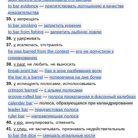
to bar evidence
—
препятствовать допущению в качестве
доказательства
35.
v
запрещать
to bar smoking
—
запретить курение
to bar from fishing
—
запретить рыбную ловлю
36.
v
удерживать
37.
v
исключать, отстранять
he was barred from the contest
—
его не допустили к
соревнованию
38.
v разг.
не любить, не выносить
break-point bar
—
бар в зоне разбивания волн
the bar in a barrel
—
поперечина на дне бочки
39.
v
испещрять полосами, исполосовывать
crimson barred
—
с алыми полосами
groove-rolled bar
—
полоса прокатанная в фасонный калибрах
calender bar
— полоса, образующаяся при каландрировании
leader bar
—
предчистовая полоса
ruler bar
—
направляющая полоса
40.
v юр.
аннулировать, отменить
41.
v спец.
не засчитывать, признавать недействительным
to bar the dice
—
смешать игральные кости