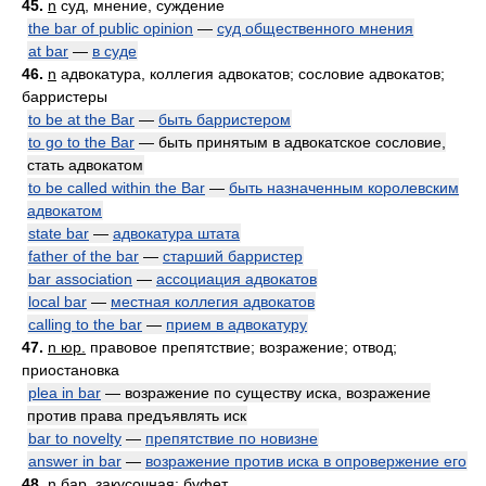
45.
n
суд, мнение, суждение
the bar of public opinion
—
суд общественного мнения
at bar
—
в суде
46.
n
адвокатура, коллегия адвокатов; сословие адвокатов;
барристеры
to be at the Bar
—
быть барристером
to go to the Bar
— быть принятым в адвокатское сословие,
стать адвокатом
to be called within the Bar
—
быть назначенным королевским
адвокатом
state bar
—
адвокатура штата
father of the bar
—
старший барристер
bar association
—
ассоциация адвокатов
local bar
—
местная коллегия адвокатов
calling to the bar
—
прием в адвокатуру
47.
n юр.
правовое препятствие; возражение; отвод;
приостановка
plea in bar
— возражение по существу иска, возражение
против права предъявлять иск
bar to novelty
—
препятствие по новизне
answer in bar
—
возражение против иска в опровержение его
48.
n
бар, закусочная; буфет