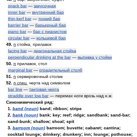
snack bar
—
закусочная
inner bar
—
внутренний бар
thin-kerf bar
—
тонкий бар
barrier bar
—
барьерный бар
piano bar
—
бар с пианистом
circular bar
—
кольцевой бар
49.
n
стойка, прилавок
lacing bar
—
диагональная стойка
perpendicular drinking at the bar
—
выпивка у стойки
50.
n
прилавок, стол
marginal bar
—
оградительный столб
51.
n
сервировочный столик
52.
n спец.
черта над символом
bar line
—
тактовая черта
straddle over low bar
— перемах ноги врозь над н.ж.
Синонимический ряд:
1.
band (noun)
band; ribbon; stripe
2.
bank (noun)
bank; key; reef; ridge; sandbank; sand-bar;
sand-bunk; shallow; shoal; spit
3.
barroom (noun)
barroom; buvette; cabaret; cantina;
cocktail lounge; drinkery; drunkery; inn; lounge; pothouse;