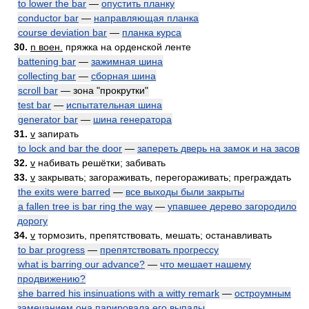
to lower the bar
—
опустить планку
conductor bar
—
направляющая планка
course deviation bar
—
планка курса
30.
n воен.
пряжка на орденской ленте
battening bar
—
зажимная шина
collecting bar
—
сборная шина
scroll bar
— зона "прокрутки"
test bar
—
испытательная шина
generator bar
—
шина генератора
31.
v
запирать
to lock and bar the door
—
запереть дверь на замок и на засов
32.
v
набивать решётки; забивать
33.
v
закрывать; загораживать, перегораживать; преграждать
the exits were barred
—
все выходы были закрыты
a fallen tree is bar ring the way
—
упавшее дерево загородило
дорогу
34.
v
тормозить, препятствовать, мешать; останавливать
to bar progress
—
препятствовать прогрессу
what is barring our advance?
—
что мешает нашему
продвижению?
she barred his insinuations with a witty remark
—
остроумным
замечанием она парировала его выпады