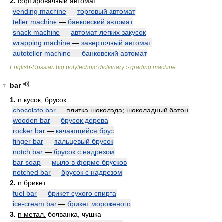
2.
сортировачный автомат
vending machine
—
торговый автомат
teller machine
—
банковский автомат
snack machine
—
автомат легких закусок
wrapping machine
—
заверточный автомат
autoteller machine
—
банковский автомат
English-Russian big polytechnic dictionary
grading machine
>
bar
7
1.
n
кусок, брусок
chocolate bar
— плитка шоколада; шоколадный батон
wooden bar
—
брусок дерева
rocker bar
—
качающийся брус
finger bar
—
пальцевый брусок
notch bar
—
брусок с надрезом
bar soap
—
мыло в форме брусков
notched bar
—
брусок с надрезом
2.
n
брикет
fuel bar
—
брикет сухого спирта
ice-cream bar
—
брикет мороженого
3.
n метал.
болванка, чушка