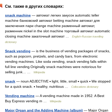
См. также в других словарях:
snack machine
— автомат легких закусок automatic teller
machine банковский автомат betting machine автомат для
заключения пари change machine разменный автомат,
разменник nickel in the slot machine торговый автомат automatic
closing machine закаточный автомат …
English-Russian travelling
dictionary
Snack vending
— is the business of vending packages of snacks,
such as popcorn, pretzels, and candy bars, from electronic
vending machines. Like soda vending, snack vending falls within
full line vending.Originally snack machines were notorious for
selling junk… …
Wikipedia
snack
— noun ADJECTIVE ▪ light, little, small ▪ quick ▪ We stopped
for a quick snack. ▪ healthy, nutritious …
Collocations dictionary
Vending machine
— A vending machine made in 1952. A Best
Buy Express vending m …
Wikipedia
Major Organ and the Adding Machine (album)
— Major Organ