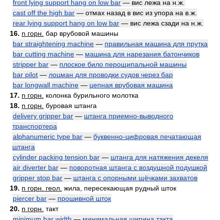
front lying support hang on low bar
— вис лежа на н.ж.
cast off the high bar
— отмах назад в вис из упора на в.ж.
rear lying support hang on low bar
— вис лежа сзади на н.ж.
16.
n горн.
бар врубовой машины
bar straightening machine
—
правильная машина для прутка
bar cutting machine
—
машина для нарезания батончиков
stripper bar
—
плоское било перощипальной машины
bar pilot
—
лоцман для проводки судов через бар
bar longwall machine
—
цепная врубовая машина
17.
n горн.
колонка бурильного молотка
18.
n горн.
буровая штанга
delivery gripper bar
—
штанга приемно-выводного
транспортера
alphanumeric type bar
—
буквенно-цифровая печатающая
штанга
cylinder packing tension bar
—
штанга для натяжения декеля
air diverter bar
—
поворотная штанга с воздушной подушкой
gripper stop bar
—
штанга с опорными щёчками захватов
19.
n горн. геол.
жила, пересекающая рудный шток
piercer bar
—
прошивной шток
20.
n горн.
такт
minimum bar width
—
минимальная ширина такта