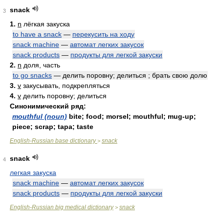
snack
3
1.
n
лёгкая закуска
to have a snack
—
перекусить на ходу
snack machine
—
автомат легких закусок
snack products
—
продукты для легкой закуски
2.
n
доля, часть
to go snacks
— делить поровну; делиться ; брать свою долю
3.
v
закусывать, подкрепляться
4.
v
делить поровну; делиться
Синонимический ряд:
mouthful (noun)
bite; food; morsel; mouthful; mug-up;
piece; scrap; tapa; taste
English-Russian base dictionary
snack
>
snack
4
легкая закуска
snack machine
—
автомат легких закусок
snack products
—
продукты для легкой закуски
English-Russian big medical dictionary
snack
>