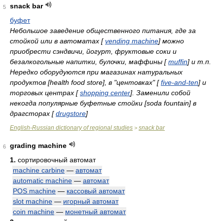
snack bar
5
буфет
Небольшое заведение общественного питания, где за
стойкой или в автоматах [
vending machine
] можно
приобрести сэндвичи, йогурт, фруктовые соки и
безалкогольные напитки, булочки, маффины [
muffin
] и т.п.
Нередко оборудуются при магазинах натуральных
продуктов [health food store], в "центовках" [
five-and-ten
] и
торговых центрах [
shopping center
]. Заменили собой
некогда популярные буфетные стойки [soda fountain] в
драгсторах [
drugstore
]
English-Russian dictionary of regional studies
snack bar
>
grading machine
6
1.
сортировочный автомат
machine carbine
—
автомат
automatic machine
—
автомат
POS machine
—
кассовый автомат
slot machine
—
игорный автомат
coin machine
—
монетный автомат