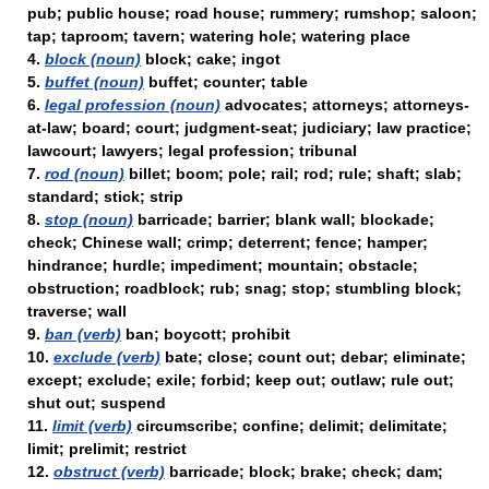
pub; public house; road house; rummery; rumshop; saloon;
tap; taproom; tavern; watering hole; watering place
4.
block (noun)
block; cake; ingot
5.
buffet (noun)
buffet; counter; table
6.
legal profession (noun)
advocates; attorneys; attorneys-
at-law; board; court; judgment-seat; judiciary; law practice;
lawcourt; lawyers; legal profession; tribunal
7.
rod (noun)
billet; boom; pole; rail; rod; rule; shaft; slab;
standard; stick; strip
8.
stop (noun)
barricade; barrier; blank wall; blockade;
check; Chinese wall; crimp; deterrent; fence; hamper;
hindrance; hurdle; impediment; mountain; obstacle;
obstruction; roadblock; rub; snag; stop; stumbling block;
traverse; wall
9.
ban (verb)
ban; boycott; prohibit
10.
exclude (verb)
bate; close; count out; debar; eliminate;
except; exclude; exile; forbid; keep out; outlaw; rule out;
shut out; suspend
11.
limit (verb)
circumscribe; confine; delimit; delimitate;
limit; prelimit; restrict
12.
obstruct (verb)
barricade; block; brake; check; dam;