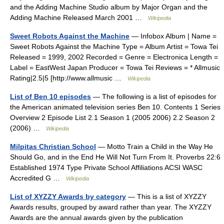
and the Adding Machine Studio album by Major Organ and the
Adding Machine Released March 2001 …
Wikipedia
Sweet Robots Against the Machine
— Infobox Album | Name =
Sweet Robots Against the Machine Type = Album Artist = Towa Tei
Released = 1999, 2002 Recorded = Genre = Electronica Length =
Label = EastWest Japan Producer = Towa Tei Reviews = * Allmusic
Rating|2.5|5 [http://www.allmusic …
Wikipedia
List of Ben 10 episodes
— The following is a list of episodes for
the American animated television series Ben 10. Contents 1 Series
Overview 2 Episode List 2.1 Season 1 (2005 2006) 2.2 Season 2
(2006) …
Wikipedia
Milpitas Christian School
— Motto Train a Child in the Way He
Should Go, and in the End He Will Not Turn From It. Proverbs 22:6
Established 1974 Type Private School Affiliations ACSI WASC
Accredited G …
Wikipedia
List of XYZZY Awards by category
— This is a list of XYZZY
Awards results, grouped by award rather than year. The XYZZY
Awards are the annual awards given by the publication