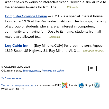
XYZZYnews to works of interactive fiction, serving a similar role to
the Academy Awards for film. The… …
Wikipedia
Computer Science House
— (CSH) is a special interest house
founded in 1976 at the Rochester Institute of Technology, made up
of a group of students who share an interest in computers,
community and having fun. Despite its name, students from all
majors are allowed to… …
Wikipedia
Log Cabin Inn
— (Bay Minette,США) Категория отеля: Адрес:
1819 South US Highway 31, Bay Minette, AL 3 …
Каталог отелей
© Академик, 2000-2026
18+
Обратная связь:
Техподдержка
,
Реклама на сайте
👣 Путешествия
Экспорт словарей на сайты
, сделанные на PHP,
Joomla,
Drupal,
WordPress, MODx.