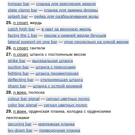
tympan bar
—
планка для крепления декеля
plate clamp bar
—
планка для зажима формы
splash bar
—
рейка для разбрызгивания воды
25.
n спорт.
жердь
catch high bar
—
в хват за верхнюю жердь
facing the L bar
—
лицом к нижней жерди брусьев
lateral support on one bar
—
упор продольно на одной жерди
26.
n спорт.
гантели
27.
n спорт.
штанга с постоянным весом
strike bar
—
высекальная штанга
suction bar
—
штанга с присосами
lighting bar
—
штанга прожекторная
deflecting bar
—
отклоняющая штанга
sharp bar
—
штанга с острой кромкой
28.
n воен.
полоска
colour bar signal
—
сигнал цветных полос
color bar signal
—
сигнал цветных полос
29.
n воен.
орденская планка, колодка с орденскими
ленточками
securing bar
—
крепежная планка
lay-down bar
—
приводочная планка