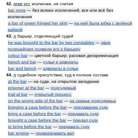
42.
prep уст.
исключая, не считая
bar none
— без всяких исключений; все или всё без
исключения
a bar of green fringed her skirt
—
на ней была юбка с зелёной
каймой
43.
n
барьер, отделяющий судей
he was brought to the bar by two constables
—
двое
полицейских подвели его к барьеру
colour bar
— цветной барьер; расовая дискриминация
bench and bar
—
судьи и адвокаты
bar and bench
—
адвокаты и судьи
44.
n
судебное присутствие; суд в полном составе
at the bar
— на суде, на открытом заседании
prisoner at the bar
—
подсудимый
trial at bar
—
открытый процесс
on the wrong side of the bar
—
на скамье подсудимых
bringing a case before the bar
—
предавание суду
bring a case before the bar
—
предавать суду
brought a case before the bar
—
предал суду
to bring before the bar
—
предавать суду
bar engine
—
проворачивать вал