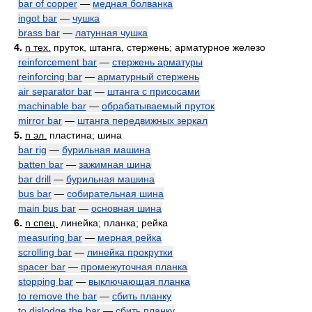
bar of copper
—
медная болванка
ingot bar
—
чушка
brass bar
—
латунная чушка
4.
n тех.
пруток, штанга, стержень; арматурное железо
reinforcement bar
—
стержень арматуры
reinforcing bar
—
арматурный стержень
air separator bar
—
штанга с присосами
machinable bar
—
обрабатываемый пруток
mirror bar
—
штанга передвижных зеркал
5.
n эл.
пластина; шина
bar rig
—
бурильная машина
batten bar
—
зажимная шина
bar drill
—
бурильная машина
bus bar
—
собирательная шина
main bus bar
—
основная шина
6.
n спец.
линейка; планка; рейка
measuring bar
—
мерная рейка
scrolling bar
—
линейка прокрутки
spacer bar
—
промежуточная планка
stopping bar
—
выключающая планка
to remove the bar
—
сбить планку
to dislodge the bar
—
сбить планку