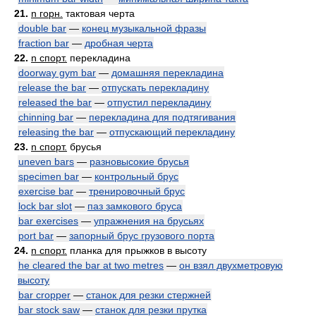
21.
n горн.
тактовая черта
double bar
—
конец музыкальной фразы
fraction bar
—
дробная черта
22.
n спорт.
перекладина
doorway gym bar
—
домашняя перекладина
release the bar
—
отпускать перекладину
released the bar
—
отпустил перекладину
chinning bar
—
перекладина для подтягивания
releasing the bar
—
отпускающий перекладину
23.
n спорт.
брусья
uneven bars
—
разновысокие брусья
specimen bar
—
контрольный брус
exercise bar
—
тренировочный брус
lock bar slot
—
паз замкового бруса
bar exercises
—
упражнения на брусьях
port bar
—
запорный брус грузового порта
24.
n спорт.
планка для прыжков в высоту
he cleared the bar at two metres
—
он взял двухметровую
высоту
bar cropper
—
станок для резки стержней
bar stock saw
—
станок для резки прутка