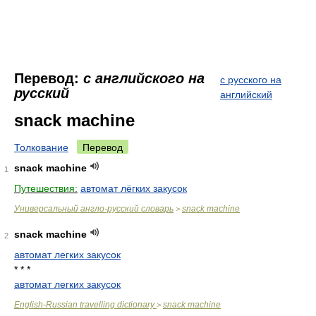
Перевод:
с английского на
с русского на
русский
английский
snack machine
Толкование
Перевод
snack machine
1
Путешествия:
автомат лёгких закусок
Универсальный англо-русский словарь
snack machine
>
snack machine
2
автомат легких закусок
* * *
автомат легких закусок
English-Russian travelling dictionary
snack machine
>