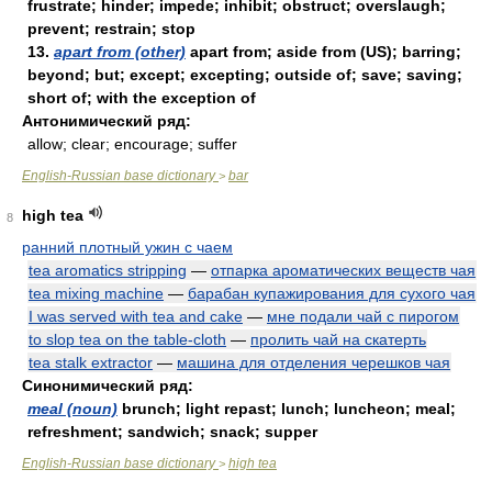
frustrate; hinder; impede; inhibit; obstruct; overslaugh;
prevent; restrain; stop
13.
apart from (other)
apart from; aside from (US); barring;
beyond; but; except; excepting; outside of; save; saving;
short of; with the exception of
Антонимический ряд:
allow; clear; encourage; suffer
English-Russian base dictionary
bar
>
high tea
8
ранний плотный ужин с чаем
tea aromatics stripping
—
отпарка ароматических веществ чая
tea mixing machine
—
барабан купажирования для сухого чая
I was served with tea and cake
—
мне подали чай с пирогом
to slop tea on the table-cloth
—
пролить чай на скатерть
tea stalk extractor
—
машина для отделения черешков чая
Синонимический ряд:
meal (noun)
brunch; light repast; lunch; luncheon; meal;
refreshment; sandwich; snack; supper
English-Russian base dictionary
high tea
>