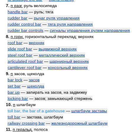
7.
n разг.
руль велосипеда
handle bar
— руль; тяга
rudder bar
—
рычаг руля управления
rudder control bar
—
тяга руля направления
rudder bar controls
—
сигналы управления рулем направления
8.
n горн.
горизонтальный переклад; верхняк
roof bar
—
верхняк
slide roof bar
—
выдвижной верхняк
steel roof bar
—
металлический верхняк
articulated roof bar
—
шарнирный верхняк
cantilever roof bar
—
консольный верхняк
9.
n
засов, щеколда
bar lock
—
засов
set bar
—
щеколда
bar up
— запирать на засов, на задвижку
locking bar
— засов; замыкающий стержень
10.
n
шлагбаум
toll bar, the bar of a gatehouse
—
шлагбаум заставы
toll bar
— застава, шлагбаум
railway crossing bar
—
железнодорожный шлагбаум
11.
n геральд.
полоса