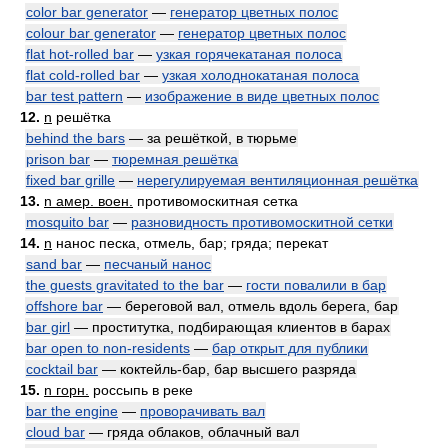
color bar generator
—
генератор цветных полос
colour bar generator
—
генератор цветных полос
flat hot-rolled bar
—
узкая горячекатаная полоса
flat cold-rolled bar
—
узкая холоднокатаная полоса
bar test pattern
—
изображение в виде цветных полос
12.
n
решётка
behind the bars
— за решёткой, в тюрьме
prison bar
—
тюремная решётка
fixed bar grille
—
нерегулируемая вентиляционная решётка
13.
n амер. воен.
противомоскитная сетка
mosquito bar
—
разновидность противомоскитной сетки
14.
n
нанос песка, отмель, бар; гряда; перекат
sand bar
—
песчаный нанос
the guests gravitated to the bar
—
гости повалили в бар
offshore bar
— береговой вал, отмель вдоль берега, бар
bar girl
— проститутка, подбирающая клиентов в барах
bar open to non-residents
—
бар открыт для публики
cocktail bar
— коктейль-бар, бар высшего разряда
15.
n горн.
россыпь в реке
bar the engine
—
проворачивать вал
cloud bar
— гряда облаков, облачный вал