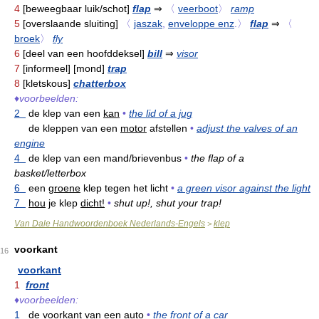
4
[beweegbaar luik/schot]
flap
⇒
〈
veerboot
〉
ramp
5
[overslaande sluiting]
〈
jaszak
,
enveloppe enz
.〉
flap
⇒
〈
broek
〉
fly
6
[deel van een hoofddeksel]
bill
⇒
visor
7
[informeel] [mond]
trap
8
[kletskous]
chatterbox
♦
voorbeelden:
2
de klep van een
kan
•
the lid of a jug
de kleppen van een
motor
afstellen
•
adjust the valves of an
engine
4
de klep van een mand/brievenbus
•
the flap of a
basket/letterbox
6
een
groene
klep tegen het licht
•
a green visor against the light
7
hou
je klep
dicht!
•
shut up!, shut your trap!
Van Dale Handwoordenboek Nederlands-Engels
klep
>
voorkant
16
voorkant
1
front
♦
voorbeelden:
1
de voorkant van een
auto
•
the front of a car