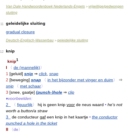
Van Dale Handwoordenboek Nederlands-Engels
vrijwillige/gedwongen
>
sluiting
geleidelijke sluiting
11
gradual closure
Deutsch-Englisch-Wasserbau
geleidelijke sluiting
>
knip
12
1
knip
I
〈
de (mannelijk)
〉
1
[geluid]
snip
⇒
click
,
snap
2
[beweging]
snap
〈
in het bijzonder met vinger en duim
〉
⇒
snip
〈
met schaar
〉
3
[snee, gaatje]
(punch-)hole
⇒
clip
♦
voorbeelden:
2
〈
figuurlijk
〉
hij is geen knip
voor
de neus waard
•
he's not
worth a button/a straw
3
de conducteur
gaf
een knip in het kaartje
•
the conductor
punched a hole in the ticket
II
〈de〉