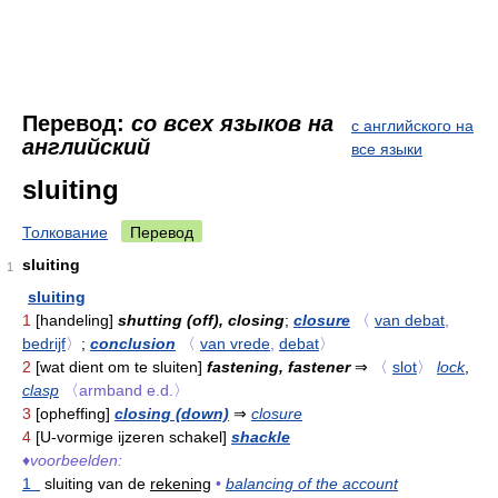
Перевод:
со всех языков на
с английского на
английский
все языки
sluiting
Толкование
Перевод
sluiting
1
sluiting
1
[handeling]
shutting (off), closing
;
closure
〈
van debat
,
bedrijf
〉
;
conclusion
〈
van vrede
,
debat
〉
2
[wat dient om te sluiten]
fastening, fastener
⇒
〈
slot
〉
lock
,
clasp
〈armband e.d.〉
3
[opheffing]
closing (down)
⇒
closure
4
[U-vormige ijzeren schakel]
shackle
♦
voorbeelden:
1
sluiting van de
rekening
•
balancing of the account