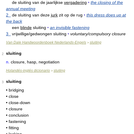
de sluiting van de jaarlijkse
vergadering
•
the closing of the
annual meeting
2
de sluiting van deze
jurk
zit op de rug
•
this dress does up at
the back
een
blinde
sluiting
•
an invisible fastening
3
vrijwillige/gedwongen sluiting
•
voluntary/compulsory closure
Van Dale Handwoordenboek Nederlands-Engels
sluiting
>
sluiting
2
n.
closure, hasp, negotiation
Holandés-inglés dicionario
sluiting
>
sluiting
3
• bridging
• close
• close-down
• closure
• conclusion
• fastening
• fitting