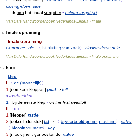
closing-down sale
ik
ben
het finaal
vergeten
•
I clean forgot (it)
Van Dale Handwoordenboek Nederlands-Engels
finaal
>
finale opruiming
14
finale
opruiming
clearance sale
;
〈
bij sluiting van zaak
〉
closing-down sale
Van Dale Handwoordenboek Nederlands-Engels
finale opruiming
>
klep
15
klep
I
〈
de (mannelijk)
〉
1
[een keer kleppen]
peal
⇒
toll
♦
voorbeelden:
1
bij
de eerste klep
•
on the first peal/toll
II
〈de〉
1
[klepper]
rattle
2
[deksel, sluitstuk]
lid
⇒
〈
bijvoorbeeld pomp
,
machine
〉
valve
,
〈
blaasinstrument
〉
key
3
[medicijnen, geneeskunde]
valve