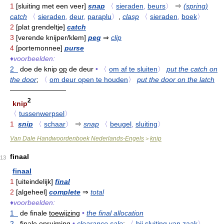
1
[sluiting met een veer]
snap
〈
sieraden
,
beurs
〉
⇒
(spring)
catch
〈
sieraden
,
deur
,
paraplu
〉
,
clasp
〈
sieraden
,
boek
〉
2
[plat grendeltje]
catch
3
[verende knijper/klem]
peg
⇒
clip
4
[portemonnee]
purse
♦
voorbeelden:
2
doe de knip
op
de deur
•
〈
om af te sluiten
〉
put the catch on
the door
;
〈
om deur open te houden
〉
put the door on the latch
————————
2
knip
〈
tussenwerpsel
〉
1
snip
〈
schaar
〉
⇒
snap
〈
beugel
,
sluiting
〉
Van Dale Handwoordenboek Nederlands-Engels
knip
>
finaal
13
finaal
1
[uiteindelijk]
final
2
[algeheel]
complete
⇒
total
♦
voorbeelden:
1
de finale
toewijzing
•
the final allocation
2
finale
opruiming
•
clearance sale
;
〈
bij sluiting van zaak
〉