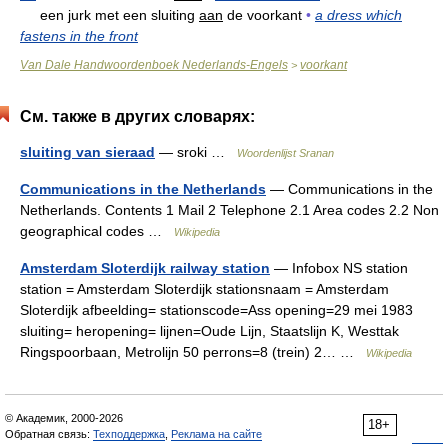
een jurk met een sluiting
aan
de voorkant
•
a dress which
fastens in the front
Van Dale Handwoordenboek Nederlands-Engels
voorkant
>
См. также в других словарях:
sluiting van sieraad
— sroki …
Woordenlijst Sranan
Communications in the Netherlands
— Communications in the
Netherlands. Contents 1 Mail 2 Telephone 2.1 Area codes 2.2 Non
geographical codes …
Wikipedia
Amsterdam Sloterdijk railway station
— Infobox NS station
station = Amsterdam Sloterdijk stationsnaam = Amsterdam
Sloterdijk afbeelding= stationscode=Ass opening=29 mei 1983
sluiting= heropening= lijnen=Oude Lijn, Staatslijn K, Westtak
Ringspoorbaan, Metrolijn 50 perrons=8 (trein) 2… …
Wikipedia
© Академик, 2000-2026
18+
Обратная связь:
Техподдержка
,
Реклама на сайте