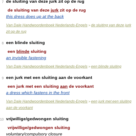
de sluiting van deze jurk zit op de rug
7
de sluiting van deze
jurk
zit op de rug
this dress does up at the back
Van Dale Handwoordenboek Nederlands-Engels
de sluiting van deze jurk
>
zit op de rug
een blinde sluiting
8
een
blinde
sluiting
an invisible fastening
Van Dale Handwoordenboek Nederlands-Engels
een blinde sluiting
>
een jurk met een sluiting aan de voorkant
9
een jurk met een sluiting
aan
de voorkant
a dress which fastens in the front
Van Dale Handwoordenboek Nederlands-Engels
een jurk met een sluiting
>
aan de voorkant
vrijwillige/gedwongen sluiting
10
vrijwillige/gedwongen sluiting
voluntary/compulsory closure