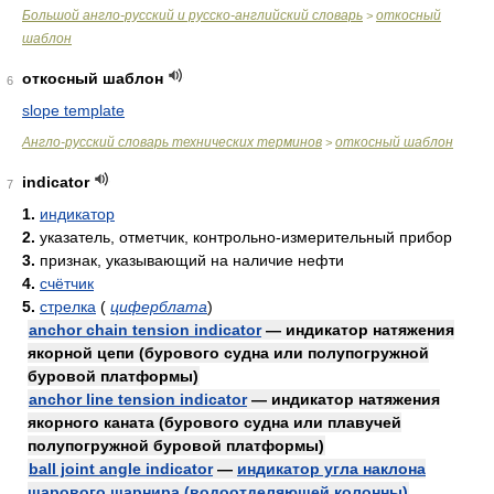
Большой англо-русский и русско-английский словарь
откосный
>
шаблон
откосный шаблон
6
slope template
Англо-русский словарь технических терминов
откосный шаблон
>
indicator
7
1.
индикатор
2.
указатель, отметчик, контрольно-измерительный прибор
3.
признак, указывающий на наличие нефти
4.
счётчик
5.
стрелка
(
циферблата
)
anchor chain tension indicator
— индикатор натяжения
якорной цепи (бурового судна или полупогружной
буровой платформы)
anchor line tension indicator
— индикатор натяжения
якорного каната (бурового судна или плавучей
полупогружной буровой платформы)
ball joint angle indicator
—
индикатор угла наклона
шарового шарнира (водоотделяющей колонны)