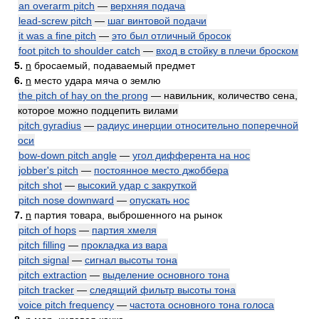
an overarm pitch
—
верхняя подача
lead-screw pitch
—
шаг винтовой подачи
it was a fine pitch
—
это был отличный бросок
foot pitch to shoulder catch
—
вход в стойку в плечи броском
5.
n
бросаемый, подаваемый предмет
6.
n
место удара мяча о землю
the pitch of hay on the prong
— навильник, количество сена,
которое можно подцепить вилами
pitch gyradius
—
радиус инерции относительно поперечной
оси
bow-down pitch angle
—
угол дифферента на нос
jobber's pitch
—
постоянное место джоббера
pitch shot
—
высокий удар с закруткой
pitch nose downward
—
опускать нос
7.
n
партия товара, выброшенного на рынок
pitch of hops
—
партия хмеля
pitch filling
—
прокладка из вара
pitch signal
—
сигнал высоты тона
pitch extraction
—
выделение основного тона
pitch tracker
—
следящий фильтр высоты тона
voice pitch frequency
—
частота основного тона голоса