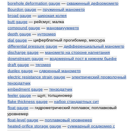
borehole deformation gauge
—
скважинный деформометр
Bourdon gauge
—
пружинный манометр
broad gauge
—
широкая колея
butt gauge
— рейсмус; малка
compound gauge
—
мановакуумметр
depth gauge
—
нутромер
dial gauge
— циферблатный прогибомер, мессура
differential pressure gauge
—
дифференциальный манометр
discharge gauge
—
манометр на стороне нагнетания
downstream gauge
—
водомерный пост в нижнем бьефе
draft gauge
—
тягомер
duplex gauge
—
сдвоенный манометр
electric resistance strain gauge
—
электрический проволочный
тензодатчик
embedment gauge
—
тензодатчик
feeler gauge
— щуп; толщиномер
flake thickness gauge
—
набор стандартных сит
float gauge
— гидрометрический поплавок; поплавковый
уровнемер
float-level gauge
—
поплавковый уровнемер
heated-orifice storage gauge
—
суммарный осадкомер с