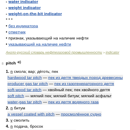
-
water indicator
-
weight indicator
-
weight-on-the-bit indicator
* * *
•
без индикатора
•
отметчик
•
признак, указывающий на наличие нефти
•
указывающий на наличие нефти
Англо-русский словарь нефтегазовой промышленности
indicator
>
pitch
8
1.
n
смола; вар; дёготь; пек
hardwood tar pitch
—
пек из дегтя твердых пород древесины
producer gas tar pitch
—
пек из газогенераторного дегтя
soft-wood tar pitch
— хвойный пек; пек хвойного дегтя
soft pitch
— мягкий пек; мягкий битум; мягкий асфальт
water-gas tar pitch
—
пек из дегтя водяного газа
2.
n
битум
a vessel coated with pitch
—
просмолённое судно
3.
v
смолить
4.
n
подача, бросок