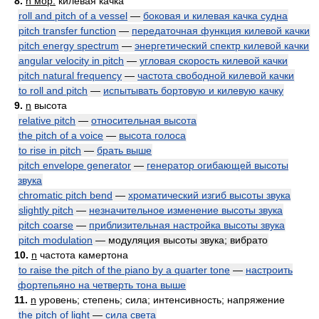
8.
n мор.
килевая качка
roll and pitch of a vessel
—
боковая и килевая качка судна
pitch transfer function
—
передаточная функция килевой качки
pitch energy spectrum
—
энергетический спектр килевой качки
angular velocity in pitch
—
угловая скорость килевой качки
pitch natural frequency
—
частота свободной килевой качки
to roll and pitch
—
испытывать бортовую и килевую качку
9.
n
высота
relative pitch
—
относительная высота
the pitch of a voice
—
высота голоса
to rise in pitch
—
брать выше
pitch envelope generator
—
генератор огибающей высоты
звука
chromatic pitch bend
—
хроматический изгиб высоты звука
slightly pitch
—
незначительное изменение высоты звука
pitch coarse
—
приблизительная настройка высоты звука
pitch modulation
— модуляция высоты звука; вибрато
10.
n
частота камертона
to raise the pitch of the piano by a quarter tone
—
настроить
фортепьяно на четверть тона выше
11.
n
уровень; степень; сила; интенсивность; напряжение
the pitch of light
—
сила света