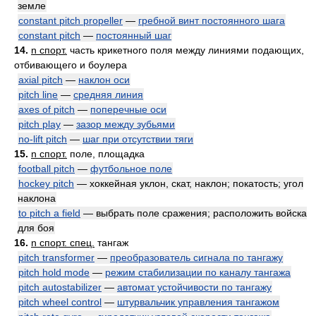
земле
constant pitch propeller
—
гребной винт постоянного шага
constant pitch
—
постоянный шаг
14.
n спорт.
часть крикетного поля между линиями подающих,
отбивающего и боулера
axial pitch
—
наклон оси
pitch line
—
средняя линия
axes of pitch
—
поперечные оси
pitch play
—
зазор между зубьями
no-lift pitch
—
шаг при отсутствии тяги
15.
n спорт.
поле, площадка
football pitch
—
футбольное поле
hockey pitch
— хоккейная уклон, скат, наклон; покатость; угол
наклона
to pitch a field
— выбрать поле сражения; расположить войска
для боя
16.
n спорт. спец.
тангаж
pitch transformer
—
преобразователь сигнала по тангажу
pitch hold mode
—
режим стабилизации по каналу тангажа
pitch autostabilizer
—
автомат устойчивости по тангажу
pitch wheel control
—
штурвальчик управления тангажом