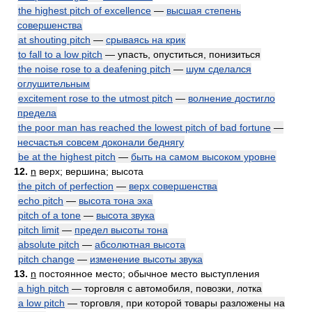
the highest pitch of excellence
—
высшая степень
совершенства
at shouting pitch
—
срываясь на крик
to fall to a low pitch
— упасть, опуститься, понизиться
the noise rose to a deafening pitch
—
шум сделался
оглушительным
excitement rose to the utmost pitch
—
волнение достигло
предела
the poor man has reached the lowest pitch of bad fortune
—
несчастья совсем доконали беднягу
be at the highest pitch
—
быть на самом высоком уровне
12.
n
верх; вершина; высота
the pitch of perfection
—
верх совершенства
echo pitch
—
высота тона эха
pitch of a tone
—
высота звука
pitch limit
—
предел высоты тона
absolute pitch
—
абсолютная высота
pitch change
—
изменение высоты звука
13.
n
постоянное место; обычное место выступления
a high pitch
— торговля с автомобиля, повозки, лотка
a low pitch
— торговля, при которой товары разложены на