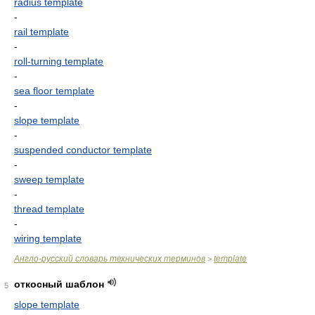
radius template
-
rail template
-
roll-turning template
-
sea floor template
-
slope template
-
suspended conductor template
-
sweep template
-
thread template
-
wiring template
Англо-русский словарь технических терминов
template
>
откосный шаблон
5
slope template