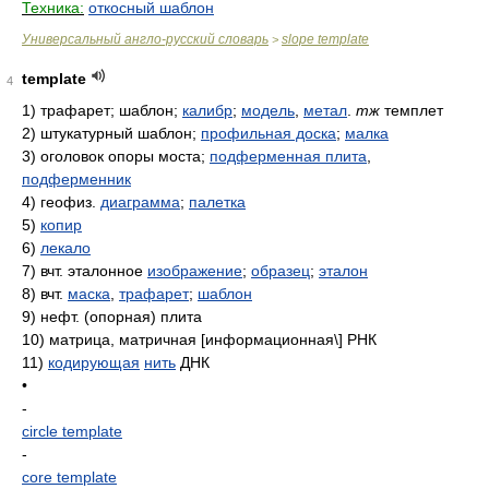
Техника:
откосный шаблон
Универсальный англо-русский словарь
slope template
>
template
4
1)
трафарет; шаблон;
калибр
;
модель
,
метал
.
тж
темплет
2)
штукатурный шаблон;
профильная доска
;
малка
3)
оголовок опоры моста;
подферменная плита
,
подферменник
4)
геофиз.
диаграмма
;
палетка
5)
копир
6)
лекало
7)
вчт. эталонное
изображение
;
образец
;
эталон
8)
вчт.
маска
,
трафарет
;
шаблон
9)
нефт. (опорная) плита
10)
матрица, матричная [информационная\] РНК
11)
кодирующая
нить
ДНК
•
-
circle template
-
core template