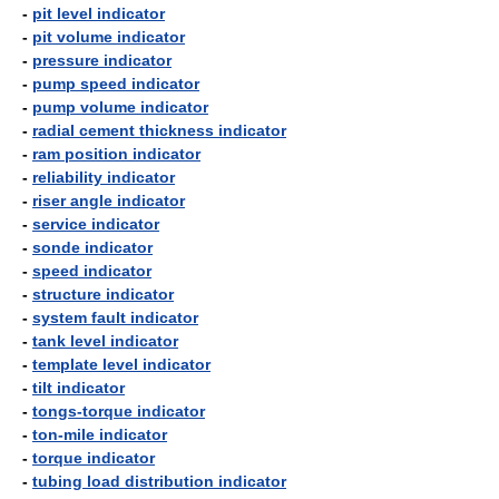
-
pit level indicator
-
pit volume indicator
-
pressure indicator
-
pump speed indicator
-
pump volume indicator
-
radial cement thickness indicator
-
ram position indicator
-
reliability indicator
-
riser angle indicator
-
service indicator
-
sonde indicator
-
speed indicator
-
structure indicator
-
system fault indicator
-
tank level indicator
-
template level indicator
-
tilt indicator
-
tongs-torque indicator
-
ton-mile indicator
-
torque indicator
-
tubing load distribution indicator