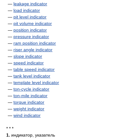
—
leakage indicator
—
load indicator
—
pit level indicator
—
pit volume indicator
—
position indicator
—
pressure indicator
—
ram position indicator
—
riser angle indicator
—
slope indicator
—
speed indicator
—
table speed indicator
—
tank level indicator
—
template level indicator
—
ton-cycle indicator
—
ton-mile indicator
—
torque indicator
—
weight indicator
—
wind indicator
* * *
1.
индикатор, указатель