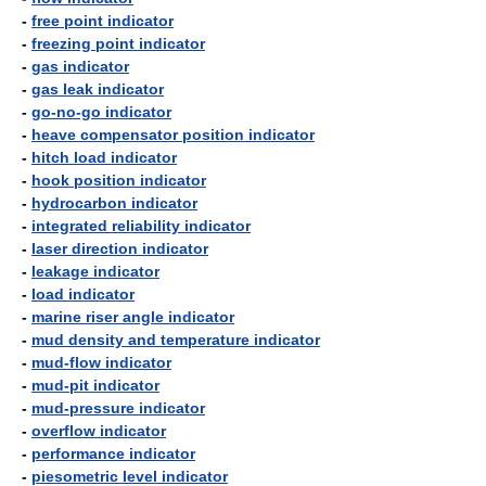
-
free point indicator
-
freezing point indicator
-
gas indicator
-
gas leak indicator
-
go-no-go indicator
-
heave compensator position indicator
-
hitch load indicator
-
hook position indicator
-
hydrocarbon indicator
-
integrated reliability indicator
-
laser direction indicator
-
leakage indicator
-
load indicator
-
marine riser angle indicator
-
mud density and temperature indicator
-
mud-flow indicator
-
mud-pit indicator
-
mud-pressure indicator
-
overflow indicator
-
performance indicator
-
piesometric level indicator