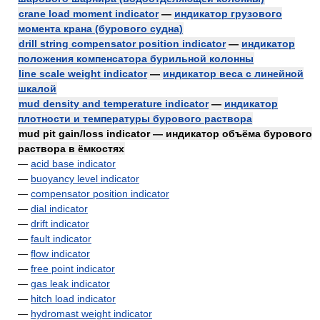
crane load moment indicator
—
индикатор грузового
момента крана (бурового судна)
drill string compensator position indicator
—
индикатор
положения компенсатора бурильной колонны
line scale weight indicator
—
индикатор веса с линейной
шкалой
mud density and temperature indicator
—
индикатор
плотности и температуры бурового раствора
mud pit gain/loss indicator — индикатор объёма бурового
раствора в ёмкостях
—
acid base indicator
—
buoyancy level indicator
—
compensator position indicator
—
dial indicator
—
drift indicator
—
fault indicator
—
flow indicator
—
free point indicator
—
gas leak indicator
—
hitch load indicator
—
hydromast weight indicator