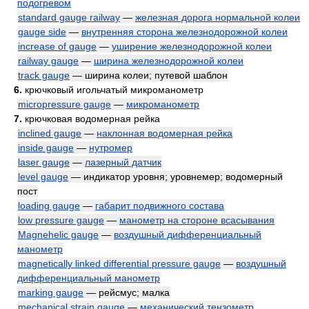
подогревом
standard gauge railway
—
железная дорога нормальной колеи
gauge side
—
внутренняя сторона железнодорожной колеи
increase of gauge
—
уширение железнодорожной колеи
railway gauge
—
ширина железнодорожной колеи
track gauge
— ширина колеи; путевой шаблон
6.
крючковый игольчатый микроманометр
micropressure gauge
—
микроманометр
7.
крючковая водомерная рейка
inclined gauge
—
наклонная водомерная рейка
inside gauge
—
нутромер
laser gauge
—
лазерный датчик
level gauge
— индикатор уровня; уровнемер; водомерный
пост
loading gauge
—
габарит подвижного состава
low pressure gauge
—
манометр на стороне всасывания
Magnehelic gauge
—
воздушный дифференциальный
манометр
magnetically linked differential pressure gauge
—
воздушный
дифференциальный манометр
marking gauge
— рейсмус; малка
mechanical strain gauge
—
механический тензометр