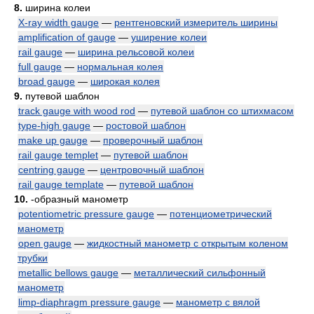
8.
ширина колеи
X-ray width gauge
—
рентгеновский измеритель ширины
amplification of gauge
—
уширение колеи
rail gauge
—
ширина рельсовой колеи
full gauge
—
нормальная колея
broad gauge
—
широкая колея
9.
путевой шаблон
track gauge with wood rod
—
путевой шаблон со штихмасом
type-high gauge
—
ростовой шаблон
make up gauge
—
проверочный шаблон
rail gauge templet
—
путевой шаблон
centring gauge
—
центровочный шаблон
rail gauge template
—
путевой шаблон
10.
-образный манометр
potentiometric pressure gauge
—
потенциометрический
манометр
open gauge
—
жидкостный манометр с открытым коленом
трубки
metallic bellows gauge
—
металлический сильфонный
манометр
limp-diaphragm pressure gauge
—
манометр с вялой