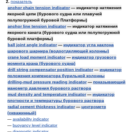
2.
показатель
anchor chain tension indicator
— индикатор натяжения
якорной цепи (бурового судна или плавучей
полупогружной буровой Платформы)
anchor line tension indicator
— индикатор натяжения
якорного каната (бурового судна или полупогружной
буровой платформы)
ball joint angle indicator
—
индикатор угла наклона
шарового шарнира (водоотделяющей колонны)
crane load moment indicator
—
индикатор грузового
момента крана (бурового судна)
drill string compensator position indicator
—
индикатор
положения компенсатора бурильной колонны
drilling-mud pressure reading indicator
—
показывающий
манометр давления бурового раствора
mud density and temperature indicator
—
индикатор
плотности и температуры бурового раствора
radial cement thickness indicator
—
центрометр
(скважинный)
—
availability indicator
—
buoyancy level indicator
—
diagnostic indicator