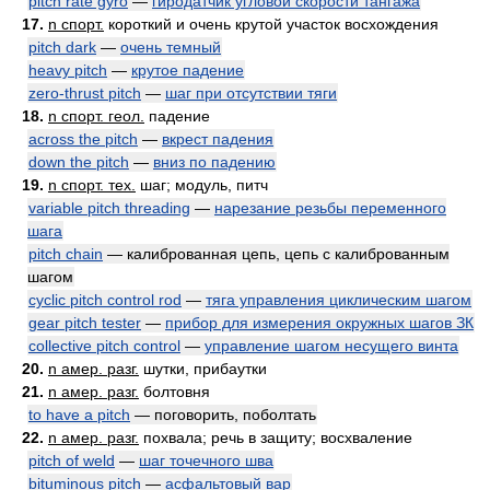
pitch rate gyro
—
гиродатчик угловой скорости тангажа
17.
n спорт.
короткий и очень крутой участок восхождения
pitch dark
—
очень темный
heavy pitch
—
крутое падение
zero-thrust pitch
—
шаг при отсутствии тяги
18.
n спорт. геол.
падение
across the pitch
—
вкрест падения
down the pitch
—
вниз по падению
19.
n спорт. тех.
шаг; модуль, питч
variable pitch threading
—
нарезание резьбы переменного
шага
pitch chain
— калиброванная цепь, цепь с калиброванным
шагом
cyclic pitch control rod
—
тяга управления циклическим шагом
gear pitch tester
—
прибор для измерения окружных шагов ЗК
collective pitch control
—
управление шагом несущего винта
20.
n амер. разг.
шутки, прибаутки
21.
n амер. разг.
болтовня
to have a pitch
— поговорить, поболтать
22.
n амер. разг.
похвала; речь в защиту; восхваление
pitch of weld
—
шаг точечного шва
bituminous pitch
—
асфальтовый вар