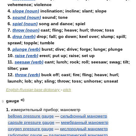
vehemence; violence
4.
slope (noun)
inclination; incline; slant; slope
5.
sound (noun)
sound; tone
6.
spiel (noun)
song and dance; spiel
7.
throw (noun)
cast; fling; heave; hurl; throw; toss
8.
drop (verb)
drop; fall; go down; keel over; slump; spill;
sprawl; topple; tumble
9.
plunge (verb)
burst; dive; drive; forge; lunge; plunge
10.
raise (verb)
erect; put up; raise; set up
11.
seesaw (verb)
cant; lurch; rock; roll; seesaw; swag; tilt;
tilter; yaw
12.
throw (verb)
buck off; cast; fire; fling; heave; hurl;
launch; lob; shy; sling; throw; toss; unhorse; unseat
English-Russian base dictionary
pitch
>
gauge
9
1.
измерительный прибор; манометр
bellows pressure gauge
—
сильфонный манометр
capsule pressure gauge
—
мембранный манометр
oxygen pressure gauge
—
кислородный манометр
radiometer gauge
—
радиометрический манометр