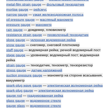
metal-film strain gauge
—
фольговый тензодатчик
mortise gauge
—
рейсмус
narrow gauge
—
узкая железнодорожная полоса
oil pressure gauge
—
масляный манометр
pressure gauge
—
манометр
rain gauge
— дождемер, плювиометр
resistance strain gauge
—
проволочный тензодатчик
slope gauge
—
уклонная водомерная рейка
snow gauge
— снегомер, снеговой плотномер
staff gauge
— водомерная рейка; речной водомерный пост
stage gauge
— уровнемер; водомерный пост; водомерная
рейка
strain gauge
— тензодатчик, тензометр, тензорезистор
stress gauge
—
датчик напряжений
suction pressure gauge
— манометр на стороне всасывания,
вакуумметр
spark-plug wave gauge
—
электрическая волномерная рейка
spark-plug gauge
—
электрическая волномерная рейка
gauge rod
—
градуированная рейка
glass gauge
—
водомерное стекло
gauge glass
—
водомерное стекло