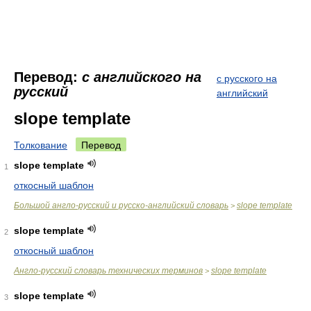
Перевод:
с английского на
с русского на
русский
английский
slope template
Толкование
Перевод
slope template
1
откосный шаблон
Большой англо-русский и русско-английский словарь
slope template
>
slope template
2
откосный шаблон
Англо-русский словарь технических терминов
slope template
>
slope template
3