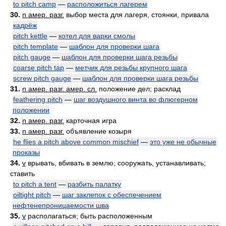
to pitch camp
—
расположиться лагерем
30.
n амер. разг.
выбор места для лагеря, стоянки, привала
кадрёж
pitch kettle
—
котел для варки смолы
pitch template
—
шаблон для проверки шага
pitch gauge
—
шаблон для проверки шага резьбы
coarse pitch tap
—
метчик для резьбы крупного шага
screw pitch gauge
—
шаблон для проверки шага резьбы
31.
n амер. разг. амер. сл.
положение дел; расклад
feathering pitch
—
шаг воздушного винта во флюгерном
положении
32.
n амер. разг.
карточная игра
33.
n амер. разг.
объявление козыря
he flies a pitch above common mischief
—
это уже не обычные
проказы
34.
v
врывать, вбивать в землю; сооружать, устанавливать;
ставить
to pitch a tent
—
разбить палатку
oiltight pitch
—
шаг заклепок с обеспечением
нефтенепроницаемости шва
35.
v
располагаться; быть расположенным