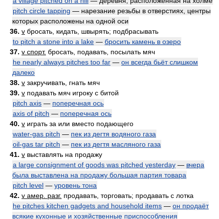
a village pitched on a hill
— деревня, расположенная на холме
pitch circle tapping
— нарезание резьбы в отверстиях, центры
которых расположены на одной оси
36.
v
бросать, кидать, швырять; подбрасывать
to pitch a stone into a lake
—
бросить камень в озеро
37.
v спорт.
бросать, подавать, посылать мяч
he nearly always pitches too far
—
он всегда бьёт слишком
далеко
38.
v
закручивать, гнать мяч
39.
v
подавать мяч игроку с битой
pitch axis
—
поперечная ось
axis of pitch
—
поперечная ось
40.
v
играть за или вместо подающего
water-gas pitch
—
пек из дегтя водяного газа
oil-gas tar pitch
—
пек из дегтя масляного газа
41.
v
выставлять на продажу
a large consignment of goods was pitched yesterday
—
вчера
была выставлена на продажу большая партия товара
pitch level
—
уровень тона
42.
v амер. разг.
продавать, торговать; продавать с лотка
he pitches kitchen gadgets and household items
—
он продаёт
всякие кухонные и хозяйственные приспособления