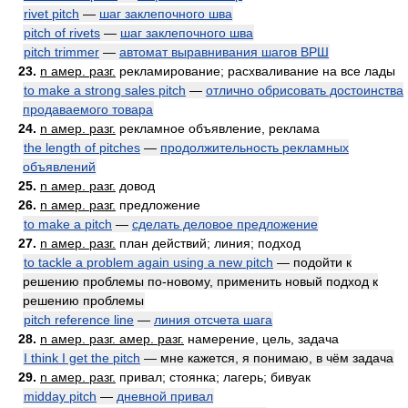
rivet pitch
—
шаг заклепочного шва
pitch of rivets
—
шаг заклепочного шва
pitch trimmer
—
автомат выравнивания шагов ВРШ
23.
n амер. разг.
рекламирование; расхваливание на все лады
to make a strong sales pitch
—
отлично обрисовать достоинства
продаваемого товара
24.
n амер. разг.
рекламное объявление, реклама
the length of pitches
—
продолжительность рекламных
объявлений
25.
n амер. разг.
довод
26.
n амер. разг.
предложение
to make a pitch
—
сделать деловое предложение
27.
n амер. разг.
план действий; линия; подход
to tackle a problem again using a new pitch
— подойти к
решению проблемы по-новому, применить новый подход к
решению проблемы
pitch reference line
—
линия отсчета шага
28.
n амер. разг. амер. разг.
намерение, цель, задача
I think I get the pitch
— мне кажется, я понимаю, в чём задача
29.
n амер. разг.
привал; стоянка; лагерь; бивуак
midday pitch
—
дневной привал