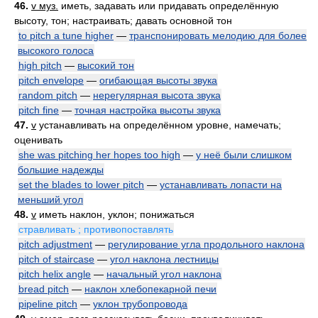
46.
v муз.
иметь, задавать или придавать определённую
высоту, тон; настраивать; давать основной тон
to pitch a tune higher
—
транспонировать мелодию для более
высокого голоса
high pitch
—
высокий тон
pitch envelope
—
огибающая высоты звука
random pitch
—
нерегулярная высота звука
pitch fine
—
точная настройка высоты звука
47.
v
устанавливать на определённом уровне, намечать;
оценивать
she was pitching her hopes too high
—
у неё были слишком
большие надежды
set the blades to lower pitch
—
устанавливать лопасти на
меньший угол
48.
v
иметь наклон, уклон; понижаться
стравливать ; противопоставлять
pitch adjustment
—
регулирование угла продольного наклона
pitch of staircase
—
угол наклона лестницы
pitch helix angle
—
начальный угол наклона
bread pitch
—
наклон хлебопекарной печи
pipeline pitch
—
уклон трубопровода