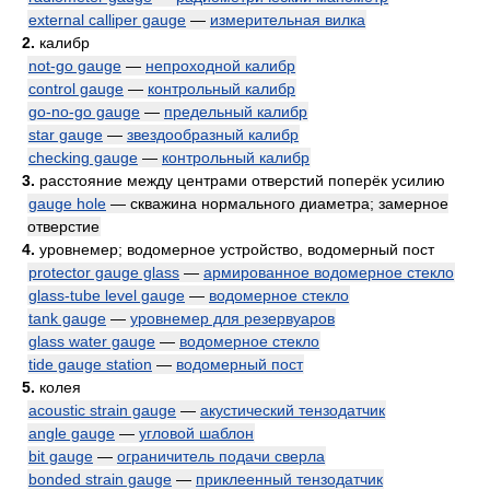
external calliper gauge
—
измерительная вилка
2.
калибр
not-go gauge
—
непроходной калибр
control gauge
—
контрольный калибр
go-no-go gauge
—
предельный калибр
star gauge
—
звездообразный калибр
checking gauge
—
контрольный калибр
3.
расстояние между центрами отверстий поперёк усилию
gauge hole
— скважина нормального диаметра; замерное
отверстие
4.
уровнемер; водомерное устройство, водомерный пост
protector gauge glass
—
армированное водомерное стекло
glass-tube level gauge
—
водомерное стекло
tank gauge
—
уровнемер для резервуаров
glass water gauge
—
водомерное стекло
tide gauge station
—
водомерный пост
5.
колея
acoustic strain gauge
—
акустический тензодатчик
angle gauge
—
угловой шаблон
bit gauge
—
ограничитель подачи сверла
bonded strain gauge
—
приклеенный тензодатчик