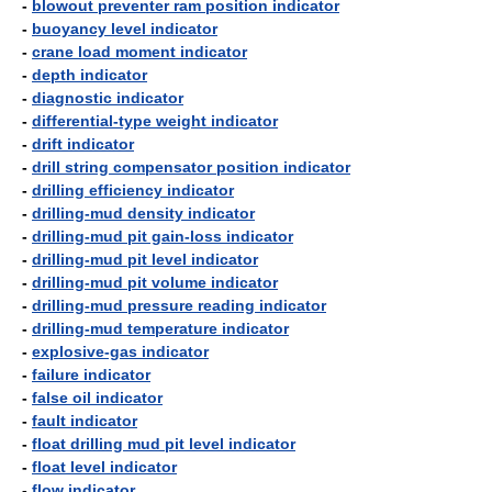
-
blowout preventer ram position indicator
-
buoyancy level indicator
-
crane load moment indicator
-
depth indicator
-
diagnostic indicator
-
differential-type weight indicator
-
drift indicator
-
drill string compensator position indicator
-
drilling efficiency indicator
-
drilling-mud density indicator
-
drilling-mud pit gain-loss indicator
-
drilling-mud pit level indicator
-
drilling-mud pit volume indicator
-
drilling-mud pressure reading indicator
-
drilling-mud temperature indicator
-
explosive-gas indicator
-
failure indicator
-
false oil indicator
-
fault indicator
-
float drilling mud pit level indicator
-
float level indicator
-
flow indicator