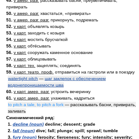
49.
v амер. разг.
рассказывать басни, преувеличивать,
привирать
50.
v амер. разг.
хвастаться, «привирать»
51.
v амер. разг. разг.
прикорнуть, подремать
52.
v карт.
объявлять козырь
53.
v карт.
заходить с козыря
54.
v карт.
мостить брусчаткой
55.
v карт.
обтёсывать
56.
v карт.
сооружать каменное основание
57.
v карт.
облицовывать
58.
v карт. тех.
зацеплять; соединять
59.
v карт. театр. проф.
отправиться на гастроли или в поездку
watertight pitch
—
шаг заклепок с обеспечением
водонепроницаемости шва
60.
v карт. амер. разг.
устроить вечеринку
61.
v карт. амер. разг.
ухаживать, кадриться
to pitch a tale, to pitch a fork
— рассказывать басни, привирать,
заливать
Синонимический ряд:
1.
decline (noun)
decline; descent; grade
2.
fall (noun)
dive; fall; plunge; spill; sprawl; tumble
3.
fury (noun)
ferocity; fierceness; fury; intensity; severity;