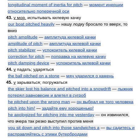
longitudinal moment of inertia for pitch
—
момент инерции
относительно поперечной оси
43.
v мор.
испытывать килевую качку
our boat pitched heavily
— нашу лодку бросало то вверх, то
вниз
pitch amplitude
—
амплитуда килевой качки
amplitude of pitch
—
амплитуда килевой качки
pitch stabilizer
—
успокоитель килевой качки
correction for pitch
—
поправка на килевую качку
pitch damping device
—
успокоитель килевой качки
44.
v
падать; ударяться
the ball pitched on a stone
—
мяч ударился о камень
45.
v
зарываться; погружаться
the skier lost his balance and pitched into a snowdrift
—
лыжник
потерял равновесие и влетел в сугроб
he pitched upon the wrong man
—
он выбрал не того человека
pitch into him!
—
задайте ему хорошенько!
he apologized for pitching into me yesterday
— он извинился,
что вчера так резко выступил против меня
you sit down and pitch into those sandwiches a
—
вы садитесь и
расправляйтесь с этими бутербродами