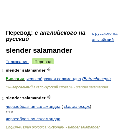
Перевод:
с английского на
с русского на
русский
английский
slender salamander
Толкование
Перевод
slender salamander
1
Биология:
червеобразная саламандра
(Batrachoseps)
Универсальный англо-русский словарь
slender salamander
>
slender salamander
2
червеобразная саламандра
(
Batrachoseps
)
* * *
червеобразная саламандра
English-russian biological dictionary
slender salamander
>