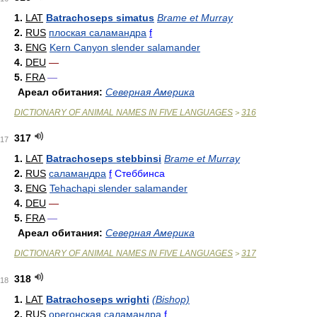
1.
LAT
Batrachoseps simatus
Brame et Murray
2.
RUS
плоская саламандра
f
3.
ENG
Kern Canyon slender salamander
4.
DEU
—
5.
FRA
—
Ареал обитания:
Северная Америка
DICTIONARY OF ANIMAL NAMES IN FIVE LANGUAGES
316
>
317
17
1.
LAT
Batrachoseps stebbinsi
Brame et Murray
2.
RUS
саламандра
f
Стеббинса
3.
ENG
Tehachapi slender salamander
4.
DEU
—
5.
FRA
—
Ареал обитания:
Северная Америка
DICTIONARY OF ANIMAL NAMES IN FIVE LANGUAGES
317
>
318
18
1.
LAT
Batrachoseps wrighti
(Bishop)
2.
RUS
орегонская саламандра
f