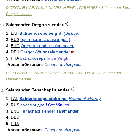
DICTIONARY OF ANIMAL NAMES IN FIVE LANGUAGES
Salamander, Kern
>
Canyon slender
Salamander, Oregon slender
10
1.
LAT
Batrachoseps wrighti
(Bishop)
2.
RUS
орегонская саламандра
f
3.
ENG
Oregon slender salamander
4.
DEU
Oregon-Wurmsalamander
m
5.
FRA
batrachoseps
m
de Wright
Ареал обитания:
Северная Америка
DICTIONARY OF ANIMAL NAMES IN FIVE LANGUAGES
Salamander,
>
Oregon slender
Salamander, Tehachapi slender
11
1.
LAT
Batrachoseps stebbinsi
Brame et Murray
2.
RUS
саламандра
f
Стеббинса
3.
ENG
Tehachapi slender salamander
4.
DEU
—
5.
FRA
—
Ареал обитания:
Северная Америка