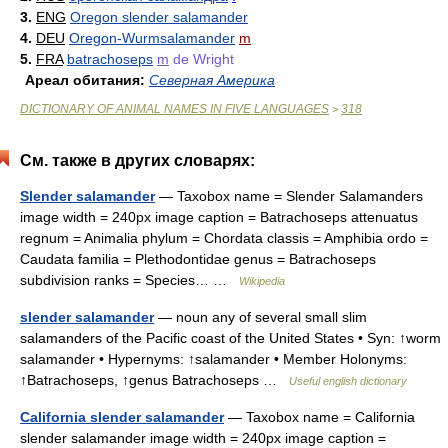
3.
ENG
Oregon slender salamander
4.
DEU
Oregon-Wurmsalamander
m
5.
FRA
batrachoseps
m
de Wright
Ареал обитания:
Северная Америка
DICTIONARY OF ANIMAL NAMES IN FIVE LANGUAGES
318
>
См. также в других словарях:
Slender salamander
— Taxobox name = Slender Salamanders
image width = 240px image caption = Batrachoseps attenuatus
regnum = Animalia phylum = Chordata classis = Amphibia ordo =
Caudata familia = Plethodontidae genus = Batrachoseps
subdivision ranks = Species… …
Wikipedia
slender salamander
— noun any of several small slim
salamanders of the Pacific coast of the United States • Syn: ↑worm
salamander • Hypernyms: ↑salamander • Member Holonyms:
↑Batrachoseps, ↑genus Batrachoseps …
Useful english dictionary
California slender salamander
— Taxobox name = California
slender salamander image width = 240px image caption =