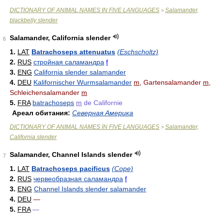
DICTIONARY OF ANIMAL NAMES IN FIVE LANGUAGES
Salamander,
>
blackbelly slender
Salamander, California slender
6
1.
LAT
Batrachoseps attenuatus
(Eschscholtz)
2.
RUS
стройная саламандра
f
3.
ENG
California slender salamander
4.
DEU
Kalifornischer Wurmsalamander
m
, Gartensalamander
m
,
Schleichensalamander
m
5.
FRA
batrachoseps
m
de Californie
Ареал обитания:
Северная Америка
DICTIONARY OF ANIMAL NAMES IN FIVE LANGUAGES
Salamander,
>
California slender
Salamander, Channel Islands slender
7
1.
LAT
Batrachoseps pacificus
(Cope)
2.
RUS
червеобразная саламандра
f
3.
ENG
Channel Islands slender salamander
4.
DEU
—
5.
FRA
—