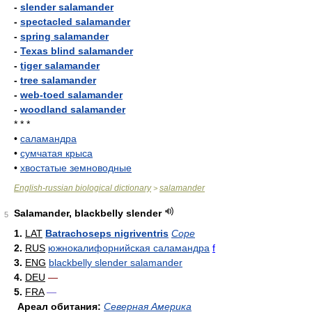
-
slender salamander
-
spectacled salamander
-
spring salamander
-
Texas blind salamander
-
tiger salamander
-
tree salamander
-
web-toed salamander
-
woodland salamander
* * *
•
саламандра
•
сумчатая крыса
•
хвостатые земноводные
English-russian biological dictionary
salamander
>
Salamander, blackbelly slender
5
1.
LAT
Batrachoseps nigriventris
Cope
2.
RUS
южнокалифорнийская саламандра
f
3.
ENG
blackbelly slender salamander
4.
DEU
—
5.
FRA
—
Ареал обитания:
Северная Америка