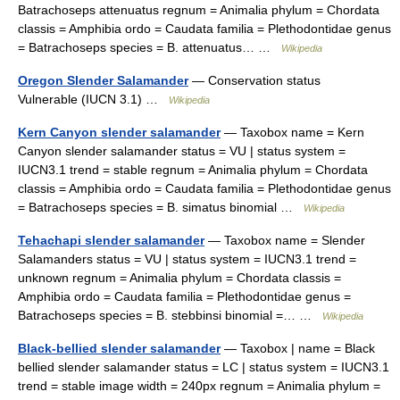
Batrachoseps attenuatus regnum = Animalia phylum = Chordata
classis = Amphibia ordo = Caudata familia = Plethodontidae genus
= Batrachoseps species = B. attenuatus… …
Wikipedia
Oregon Slender Salamander
— Conservation status
Vulnerable (IUCN 3.1) …
Wikipedia
Kern Canyon slender salamander
— Taxobox name = Kern
Canyon slender salamander status = VU | status system =
IUCN3.1 trend = stable regnum = Animalia phylum = Chordata
classis = Amphibia ordo = Caudata familia = Plethodontidae genus
= Batrachoseps species = B. simatus binomial …
Wikipedia
Tehachapi slender salamander
— Taxobox name = Slender
Salamanders status = VU | status system = IUCN3.1 trend =
unknown regnum = Animalia phylum = Chordata classis =
Amphibia ordo = Caudata familia = Plethodontidae genus =
Batrachoseps species = B. stebbinsi binomial =… …
Wikipedia
Black-bellied slender salamander
— Taxobox | name = Black
bellied slender salamander status = LC | status system = IUCN3.1
trend = stable image width = 240px regnum = Animalia phylum =