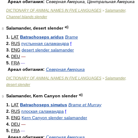
Ареал обитания:
Северная Америка, Центральная Америка
DICTIONARY OF ANIMAL NAMES IN FIVE LANGUAGES
Salamander,
>
Channel Islands slender
Salamander, desert slender
8
1.
LAT
Batrachoseps aridus
Brame
2.
RUS
пустынная саламандра
f
3.
ENG
desert slender salamander
4.
DEU
—
5.
FRA
—
Ареал обитания:
Северная Америка
DICTIONARY OF ANIMAL NAMES IN FIVE LANGUAGES
Salamander,
>
desert slender
Salamander, Kern Canyon slender
9
1.
LAT
Batrachoseps simatus
Brame et Murray
2.
RUS
плоская саламандра
f
3.
ENG
Kern Canyon slender salamander
4.
DEU
—
5.
FRA
—
Ареал обитания:
Северная Америка