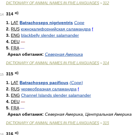
DICTIONARY OF ANIMAL NAMES IN FIVE LANGUAGES
312
>
314
14
1.
LAT
Batrachoseps nigriventris
Cope
2.
RUS
южнокалифорнийская саламандра
f
3.
ENG
blackbelly slender salamander
4.
DEU
—
5.
FRA
—
Ареал обитания:
Северная Америка
DICTIONARY OF ANIMAL NAMES IN FIVE LANGUAGES
314
>
315
15
1.
LAT
Batrachoseps pacificus
(Cope)
2.
RUS
червеобразная саламандра
f
3.
ENG
Channel Islands slender salamander
4.
DEU
—
5.
FRA
—
Ареал обитания:
Северная Америка, Центральная Америка
DICTIONARY OF ANIMAL NAMES IN FIVE LANGUAGES
315
>
316
16