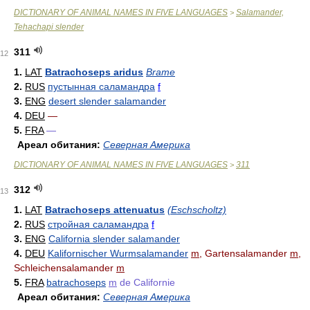
DICTIONARY OF ANIMAL NAMES IN FIVE LANGUAGES
Salamander,
>
Tehachapi slender
311
12
1.
LAT
Batrachoseps aridus
Brame
2.
RUS
пустынная саламандра
f
3.
ENG
desert slender salamander
4.
DEU
—
5.
FRA
—
Ареал обитания:
Северная Америка
DICTIONARY OF ANIMAL NAMES IN FIVE LANGUAGES
311
>
312
13
1.
LAT
Batrachoseps attenuatus
(Eschscholtz)
2.
RUS
стройная саламандра
f
3.
ENG
California slender salamander
4.
DEU
Kalifornischer Wurmsalamander
m
, Gartensalamander
m
,
Schleichensalamander
m
5.
FRA
batrachoseps
m
de Californie
Ареал обитания:
Северная Америка