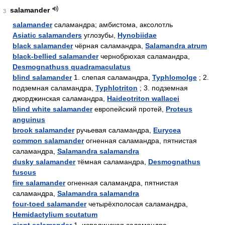
salamander
3
salamander
саламандра; амбистома, аксолотль
Asiatic salamanders
углозубы,
Hynobiidae
black salamander
чёрная саламандра,
Salamandra atrum
black-bellied salamander
чернобрюхая саламандра,
Desmognathuss quadramaculatus
blind salamander
1. слепая саламандра,
Typhlomolge
; 2.
подземная саламандра,
Typhlotriton
; 3. подземная
джорджинская саламандра,
Haideotriton wallacei
blind white salamander
европейский протей,
Proteus
anguinus
brook salamander
ручьевая саламандра,
Eurycea
common salamander
огненная саламандра, пятнистая
саламандра,
Salamandra salamandra
dusky salamander
тёмная саламандра,
Desmognathus
fuscus
fire salamander
огненная саламандра, пятнистая
саламандра,
Salamandra salamandra
four-toed salamander
четырёхполосая саламандра,
Hemidactylium scutatum