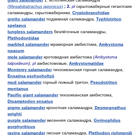
giant salamander
1. исполинская саламандра
(Megalobatrachus japonicus)
; 2.
pl
скрытожаберные гигантские
саламандры, скрытожаберники,
Cryptobranchidae
grotto salamander
подземная саламандра,
Typhlotriton
spelaeus
lungless salamanders
безлёгочные саламандры,
Plethodontidae
marbled salamander
мраморная амбистома,
Ambystoma
opacum
mole salamander
кротовидная амбистома
(Ambystoma
talpoideum); pl
амбистомовые,
Ambystomatidae
Monterey salamander
тихоокеанская горная саламандра,
Ensatina eschscholtzii
mud salamander
горный ложный тритон,
Pseudotriton
montanus
Pacific giant salamander
тихоокеанская амбистома,
Dicamptodon ensatus
pigmy salamander
крохотная саламандра,
Desmognathus
wrighti
purple salamander
весенняя саламандра,
Gyrinophilus
porphyriticus
ravine salamander
лесная саламандра,
Plethodon richmondi