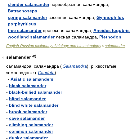
slender salamander
червеобразная саламандра,
Batrachoseps
spring salamander
весенняя саламандра,
Gyrinophilus
porphyriticus
tree salamander
древесная саламандра,
Aneides lugubris
woodland salamander
лесная саламандра,
Plethodon
English-Russian dictionary of biology and biotechnology
salamander
>
salamander
4
саламандра; саламандра
(
Salamandra
)
;
pl
хвостатые
земноводные
(
Caudata
)
-
Asiatic salamanders
-
black salamander
-
black-bellied salamander
-
blind salamander
-
blind white salamander
-
brook salamander
-
cave salamander
-
climbing salamander
-
common salamander
-
dusky salamander