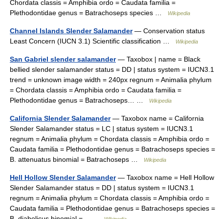
Chordata classis = Amphibia ordo = Caudata familia =
Plethodontidae genus = Batrachoseps species …
Wikipedia
Channel Islands Slender Salamander
— Conservation status
Least Concern (IUCN 3.1) Scientific classification …
Wikipedia
San Gabriel slender salamander
— Taxobox | name = Black
bellied slender salamander status = DD | status system = IUCN3.1
trend = unknown image width = 240px regnum = Animalia phylum
= Chordata classis = Amphibia ordo = Caudata familia =
Plethodontidae genus = Batrachoseps… …
Wikipedia
California Slender Salamander
— Taxobox name = California
Slender Salamander status = LC | status system = IUCN3.1
regnum = Animalia phylum = Chordata classis = Amphibia ordo =
Caudata familia = Plethodontidae genus = Batrachoseps species =
B. attenuatus binomial = Batrachoseps …
Wikipedia
Hell Hollow Slender Salamander
— Taxobox name = Hell Hollow
Slender Salamander status = DD | status system = IUCN3.1
regnum = Animalia phylum = Chordata classis = Amphibia ordo =
Caudata familia = Plethodontidae genus = Batrachoseps species =
B. diabolicus binomial =… …