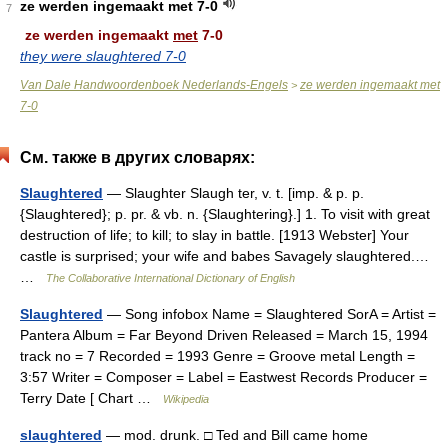
ze werden ingemaakt met 7-0
7
ze werden ingemaakt
met
7-0
they were slaughtered 7-0
Van Dale Handwoordenboek Nederlands-Engels
ze werden ingemaakt met
>
7-0
См. также в других словарях:
Slaughtered
— Slaughter Slaugh ter, v. t. [imp. & p. p.
{Slaughtered}; p. pr. & vb. n. {Slaughtering}.] 1. To visit with great
destruction of life; to kill; to slay in battle. [1913 Webster] Your
castle is surprised; your wife and babes Savagely slaughtered.…
…
The Collaborative International Dictionary of English
Slaughtered
— Song infobox Name = Slaughtered SorA = Artist =
Pantera Album = Far Beyond Driven Released = March 15, 1994
track no = 7 Recorded = 1993 Genre = Groove metal Length =
3:57 Writer = Composer = Label = Eastwest Records Producer =
Terry Date [ Chart …
Wikipedia
slaughtered
— mod. drunk. □ Ted and Bill came home