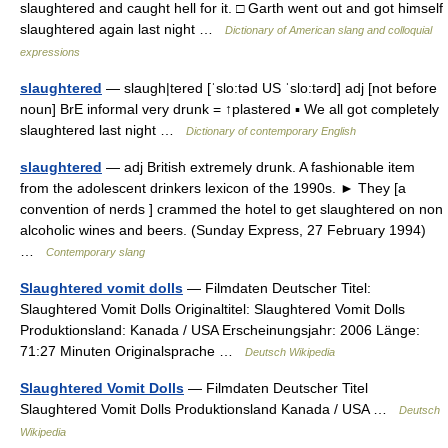
slaughtered and caught hell for it. □ Garth went out and got himself
slaughtered again last night …
Dictionary of American slang and colloquial
expressions
slaughtered
— slaugh|tered [ˈslo:təd US ˈslo:tərd] adj [not before
noun] BrE informal very drunk = ↑plastered ▪ We all got completely
slaughtered last night …
Dictionary of contemporary English
slaughtered
— adj British extremely drunk. A fashionable item
from the adolescent drinkers lexicon of the 1990s. ► They [a
convention of nerds ] crammed the hotel to get slaughtered on non
alcoholic wines and beers. (Sunday Express, 27 February 1994)
…
Contemporary slang
Slaughtered vomit dolls
— Filmdaten Deutscher Titel:
Slaughtered Vomit Dolls Originaltitel: Slaughtered Vomit Dolls
Produktionsland: Kanada / USA Erscheinungsjahr: 2006 Länge:
71:27 Minuten Originalsprache …
Deutsch Wikipedia
Slaughtered Vomit Dolls
— Filmdaten Deutscher Titel
Slaughtered Vomit Dolls Produktionsland Kanada / USA …
Deutsch
Wikipedia