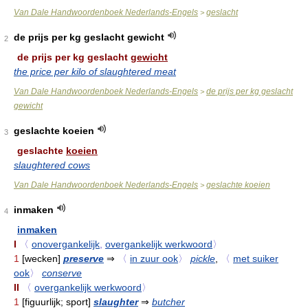
Van Dale Handwoordenboek Nederlands-Engels
geslacht
>
de prijs per kg geslacht gewicht
2
de prijs per kg geslacht
gewicht
the price per kilo of slaughtered meat
Van Dale Handwoordenboek Nederlands-Engels
de prijs per kg geslacht
>
gewicht
geslachte koeien
3
geslachte
koeien
slaughtered cows
Van Dale Handwoordenboek Nederlands-Engels
geslachte koeien
>
inmaken
4
inmaken
I
〈
onovergankelijk
,
overgankelijk werkwoord
〉
1
[wecken]
preserve
⇒
〈
in zuur ook
〉
pickle
,
〈
met suiker
ook
〉
conserve
II
〈
overgankelijk werkwoord
〉
1
[figuurlijk; sport]
slaughter
⇒
butcher