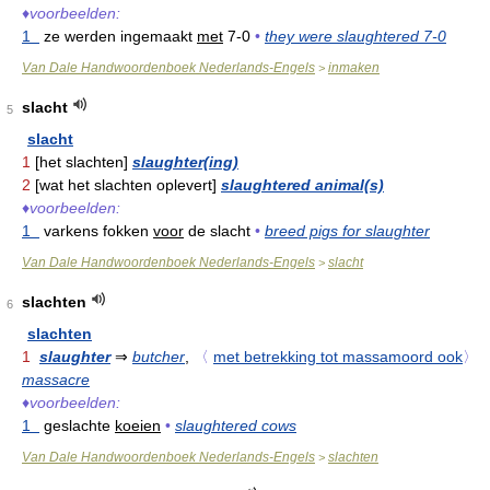
♦
voorbeelden:
1
ze werden ingemaakt
met
7-0
•
they were slaughtered 7-0
Van Dale Handwoordenboek Nederlands-Engels
inmaken
>
slacht
5
slacht
1
[het slachten]
slaughter(ing)
2
[wat het slachten oplevert]
slaughtered animal(s)
♦
voorbeelden:
1
varkens fokken
voor
de slacht
•
breed pigs for slaughter
Van Dale Handwoordenboek Nederlands-Engels
slacht
>
slachten
6
slachten
1
slaughter
⇒
butcher
,
〈
met betrekking tot massamoord ook
〉
massacre
♦
voorbeelden:
1
geslachte
koeien
•
slaughtered cows
Van Dale Handwoordenboek Nederlands-Engels
slachten
>