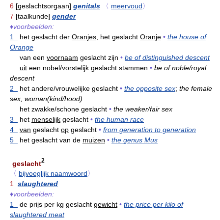
6
[geslachtsorgaan]
genitals
〈
meervoud
〉
7
[taalkunde]
gender
♦
voorbeelden:
1
het geslacht der
Oranjes,
het geslacht
Oranje
•
the house of
Orange
van een
voornaam
geslacht zijn
•
be of distinguished descent
uit
een nobel/vorstelijk geslacht stammen
•
be of noble/royal
descent
2
het andere/vrouwelijke geslacht
•
the opposite sex
;
the female
sex, woman(kind/hood)
het zwakke/schone geslacht
•
the weaker/fair sex
3
het
menselijk
geslacht
•
the human race
4
van
geslacht
op
geslacht
•
from generation to generation
5
het geslacht van de
muizen
•
the genus Mus
————————
2
geslacht
〈
bijvoeglijk naamwoord
〉
1
slaughtered
♦
voorbeelden:
1
de prijs per kg geslacht
gewicht
•
the price per kilo of
slaughtered meat