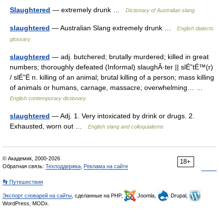
Slaughtered
— extremely drunk …
Dictionary of Australian slang
slaughtered
— Australian Slang extremely drunk …
English dialects
glossary
slaughtered
— adj. butchered; brutally murdered; killed in great
numbers; thoroughly defeated (Informal) slaughÂ·ter || slÉ”tÉ™(r)
/ slÉ”Ë n. killing of an animal; brutal killing of a person; mass killing
of animals or humans, carnage, massacre; overwhelming… …
English contemporary dictionary
slaughtered
— Adj. 1. Very intoxicated by drink or drugs. 2.
Exhausted, worn out …
English slang and colloquialisms
© Академик, 2000-2026
18+
Обратная связь:
Техподдержка
,
Реклама на сайте
👣 Путешествия
Экспорт словарей на сайты
, сделанные на PHP,
Joomla,
Drupal,
WordPress, MODx.