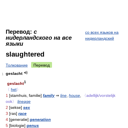
Перевод:
с
со всех языков на
нидерландского на все
нидерландский
языки
slaughtered
Толкование
Перевод
geslacht
1
1
geslacht
〈
het
〉
1
[stamhuis, familie]
family
⇒
line
,
house
,
〈adellijk/vorstelijk
ook〉
lineage
2
[sekse]
sex
3
[ras]
race
4
[generatie]
generation
5
[biologie]
genus