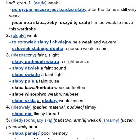
Ⅰ
adj.
grad.
1.
(wątły)
weak
-
po grypie jeszcze jest bardzo słaby
after the flu he’s still very
weak
-
jestem za słaba, żeby ruszyć tę szafę
I’m too weak to move
this wardrobe
2.
(uległy)
weak
-
to człowiek słaby i chwiejny
he’s weak and wavery
-
człowiek słabego ducha
a person weak in spirit
3.
(nieznaczny)
faint, slight
-
słaby podmuch wiatru
a slight breeze
-
słaby dźwięk
a faint sound
-
słabe światło
a faint light
-
słaby puls
a faint pulse
-
słaba kawa/herbata
weak coffee/tea
-
słabe wino/piwo
weak wine/beer
-
słabe szkła
a.
okulary
weak lenses
4.
(nietrwały)
[papier, materiał, budulec]
flimsy
-
słabe nici
flimsy thread
5.
(niedysponujący siłą)
[państwo, armia]
weak
6.
(marny)
[uczeń,
pracownik]
poor
-
słaba pamięć
poor memory