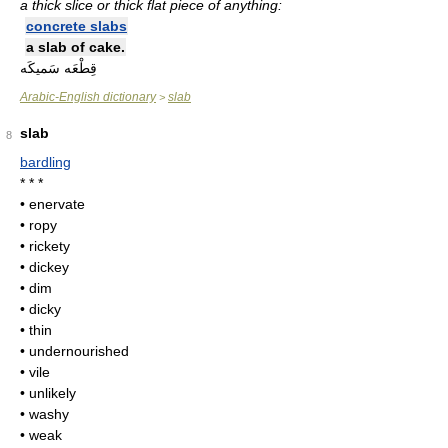
a thick slice or thick flat piece of anything:
concrete slabs
a slab of cake.
قِطْعَه سَميكَه
Arabic-English dictionary
slab
>
slab
8
bardling
* * *
• enervate
• ropy
• rickety
• dickey
• dim
• dicky
• thin
• undernourished
• vile
• unlikely
• washy
• weak