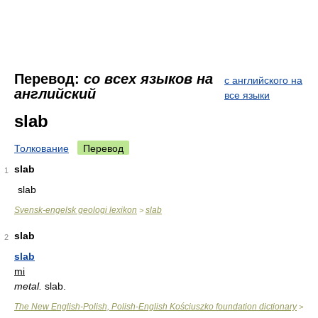
Перевод:
со всех языков на
с английского на
английский
все языки
slab
Толкование
Перевод
slab
1
slab
Svensk-engelsk geologi lexikon
slab
>
slab
2
slab
mi
metal.
slab.
The New English-Polish, Polish-English Kościuszko foundation dictionary
>