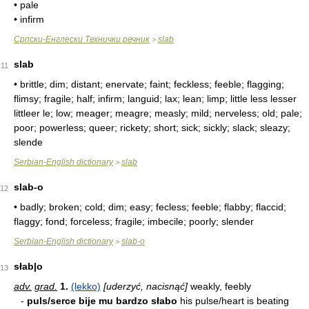
• pale
• infirm
Српски-Енглески Технички речник
slab
>
slab
11
• brittle; dim; distant; enervate; faint; feckless; feeble; flagging;
flimsy; fragile; half; infirm; languid; lax; lean; limp; little less lesser
littleer le; low; meager; meagre; measly; mild; nerveless; old; pale;
poor; powerless; queer; rickety; short; sick; sickly; slack; sleazy;
slende
Serbian-English dictionary
slab
>
slab-o
12
• badly; broken; cold; dim; easy; fecless; feeble; flabby; flaccid;
flaggy; fond; forceless; fragile; imbecile; poorly; slender
Serbian-English dictionary
slab-o
>
słab|o
13
adv.
grad.
1.
(lekko)
[uderzyć, nacisnąć]
weakly, feebly
-
puls/serce bije mu bardzo słabo
his pulse/heart is beating