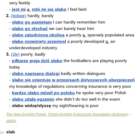
very feebly
-
jest mi
a.
robi mi się słabo
I feel faint
2.
(ledwie)
hardly, barely
-
słabo go pamiętam
I can hardly remember him
-
słabo go słychać
we can barely hear him
-
słabo zaludniona okolica
a poorly
a.
sparsely populated area
-
słabo rozwinięty przemysł
a poorly developed
a.
an
underdeveloped industry
3.
(źle)
poorly, badly
-
piłkarze grają dziś słabo
the footballers are playing poorly
today
-
słabo napisane dialogi
badly written dialogues
-
słabo się orientuję w przepisach dotyczących ubezpieczeń
my knowledge of regulations concerning insurance is very poor
-
bardzo słabo mówił po polsku
he spoke very poor Polish
-
słabo zdała egzamin
she didn’t do too well in the exam
-
słabo widzę/słyszę
my sight/hearing is poor
The New English-Polish, Polish-English Kościuszko foundation dictionary
>
słab|o
slab
14