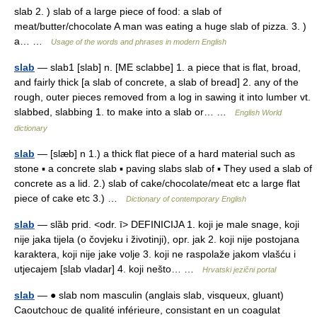
slab 2. ) slab of a large piece of food: a slab of
meat/butter/chocolate A man was eating a huge slab of pizza. 3. )
a… …
Usage of the words and phrases in modern English
slab
— slab1 [slab] n. [ME sclabbe] 1. a piece that is flat, broad,
and fairly thick [a slab of concrete, a slab of bread] 2. any of the
rough, outer pieces removed from a log in sawing it into lumber vt.
slabbed, slabbing 1. to make into a slab or… …
English World
dictionary
slab
— [slæb] n 1.) a thick flat piece of a hard material such as
stone ▪ a concrete slab ▪ paving slabs slab of ▪ They used a slab of
concrete as a lid. 2.) slab of cake/chocolate/meat etc a large flat
piece of cake etc 3.) …
Dictionary of contemporary English
slab
— slȁb prid. <odr. ī> DEFINICIJA 1. koji je male snage, koji
nije jaka tijela (o čovjeku i životinji), opr. jak 2. koji nije postojana
karaktera, koji nije jake volje 3. koji ne raspolaže jakom vlašću i
utjecajem [slab vladar] 4. koji nešto… …
Hrvatski jezični portal
slab
— ● slab nom masculin (anglais slab, visqueux, gluant)
Caoutchouc de qualité inférieure, consistant en un coagulat