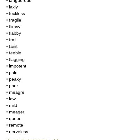
• languorous
• laxly
• feckless
• fragile
• flimsy
• flabby
• frail
• faint
• feeble
• flagging
• impotent
• pale
• peaky
• poor
• meagre
• low
• mild
• meager
• queer
• remote
• nerveless