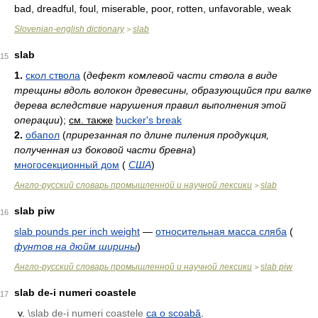
bad, dreadful, foul, miserable, poor, rotten, unfavorable, weak
Slovenian-english dictionary
slab
>
slab
15
1.
скол ствола
(
дефект комлевой части ствола в виде
трещины вдоль волокон древесины, образующийся при валке
дерева вследствие нарушения правил выполнения этой
операции
)
;
см. также
bucker's break
2.
обапол
(
прирезанная по длине пиления продукция,
полученная из боковой части бревна
)
многосекционный дом
(
США
)
Англо-русский словарь промышленной и научной лексики
slab
>
slab piw
16
slab pounds per inch weight
—
относительная масса сляба
(
фунтов на дюйм ширины
)
Англо-русский словарь промышленной и научной лексики
slab piw
>
slab de-i numeri coastele
17
v.
\slab de-i numeri coastele
ca o scoabă
.