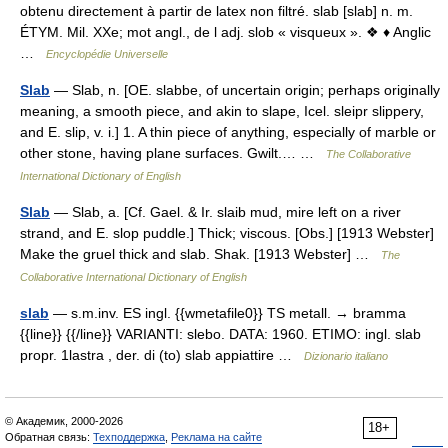
obtenu directement à partir de latex non filtré. slab [slab] n. m.
ÉTYM. Mil. XXe; mot angl., de l adj. slob « visqueux ». ❖ ♦ Anglic
…
Encyclopédie Universelle
Slab
— Slab, n. [OE. slabbe, of uncertain origin; perhaps originally
meaning, a smooth piece, and akin to slape, Icel. sleipr slippery,
and E. slip, v. i.] 1. A thin piece of anything, especially of marble or
other stone, having plane surfaces. Gwilt.… …
The Collaborative
International Dictionary of English
Slab
— Slab, a. [Cf. Gael. & Ir. slaib mud, mire left on a river
strand, and E. slop puddle.] Thick; viscous. [Obs.] [1913 Webster]
Make the gruel thick and slab. Shak. [1913 Webster] …
The
Collaborative International Dictionary of English
slab
— s.m.inv. ES ingl. {{wmetafile0}} TS metall. → bramma
{{line}} {{/line}} VARIANTI: slebo. DATA: 1960. ETIMO: ingl. slab
propr. 1lastra , der. di (to) slab appiattire …
Dizionario italiano
© Академик, 2000-2026
18+
Обратная связь:
Техподдержка
,
Реклама на сайте