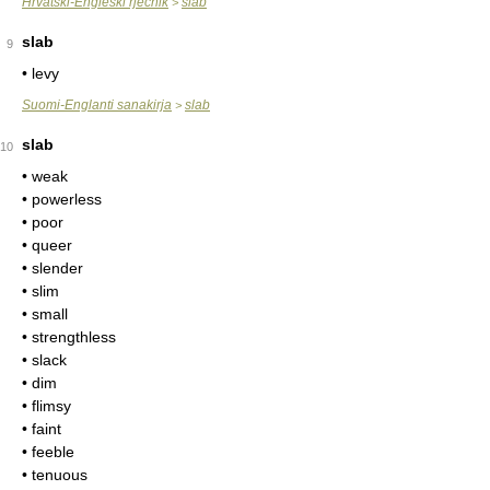
Hrvatski-Engleski rječnik
slab
>
slab
9
• levy
Suomi-Englanti sanakirja
slab
>
slab
10
• weak
• powerless
• poor
• queer
• slender
• slim
• small
• strengthless
• slack
• dim
• flimsy
• faint
• feeble
• tenuous