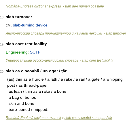
Română-Engleză dicționar expresii
slab de-i numeri coastele
>
slab turnover
18
см.
slab-turning device
Англо-русский словарь промышленной и научной лексики
slab turnover
>
slab core test facility
19
Engineering:
SCTF
Универсальный русско-английский словарь
slab core test facility
>
slab ca o scoabă / un ogar / ţâr
20
(as) thin as a hurdle / a lath / a rake / a rail / a gate / a whipping
post / as thread-paper
as lean / thin as a rake / a bone
a bag of bones
skin and bone
bare-boned / -nipped.
Română-Engleză dicționar expresii
slab ca o scoabă / un ogar / ţâr
>