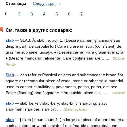
Страницы
Следующая
→
1
2
3
4
5
6
7
См. также в других словарях:
slab
— SLAB, Ă, slabi, e, adj. 1. (Despre oameni şi animale sau
despre părţi ale corpului lor) Care nu are un strat (consistent) de
grăsime sub piele; uscăţiv. ♦ (Despre carne) Fără grăsime; macră.
♦ (Despre mâncăruri, alimente) Care conţine sau are… …
Dicționar
Român
Slab
— can refer to:Physical objects and substances* A broad flat
square or rectangular piece of wood, stone or other solid material
used to construct buildings, pavements, patios, paths, etc: see
Paver (flooring) and flagstone. * An outside piece cut… …
Wikipedia
slab
— slab·ber·er; slab·bery; slab·bi·ly; slab·bing; slab;
slab·man; slab·ber; slab·by; …
English syllables
slab
— [ slæb ] noun count 1. ) a large flat piece of a hard material
such as stone or wood: a slab of rock/marble a concrete/stone