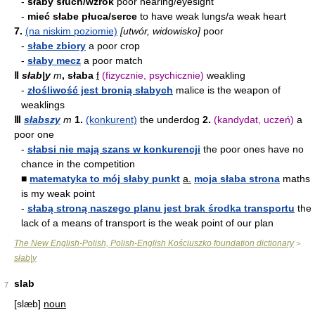
-
słaby słuch/wzrok
poor hearing/eyesight
-
mieć słabe płuca/serce
to have weak lungs/a weak heart
7.
(na niskim poziomie)
[utwór, widowisko]
poor
-
słabe zbiory
a poor crop
-
słaby mecz
a poor match
Ⅱ
słab|y
m
, słaba
f
(fizycznie, psychicznie)
weakling
-
złośliwość jest bronią słabych
malice is the weapon of
weaklings
Ⅲ
słabszy
m
1.
(konkurent)
the underdog
2.
(kandydat, uczeń)
a
poor one
-
słabsi nie mają szans w konkurencji
the poor ones have no
chance in the competition
■
matematyka to mój słaby punkt
a.
moja słaba strona
maths
is my weak point
-
słabą stroną naszego planu jest brak środka transportu
the
lack of a means of transport is the weak point of our plan
The New English-Polish, Polish-English Kościuszko foundation dictionary
>
słab|y
slab
7
[slæb]
noun