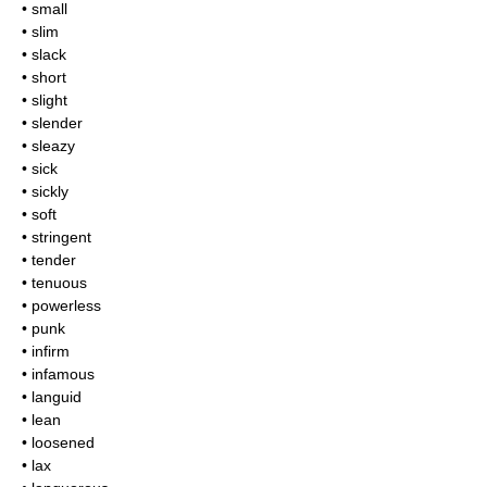
• small
• slim
• slack
• short
• slight
• slender
• sleazy
• sick
• sickly
• soft
• stringent
• tender
• tenuous
• powerless
• punk
• infirm
• infamous
• languid
• lean
• loosened
• lax