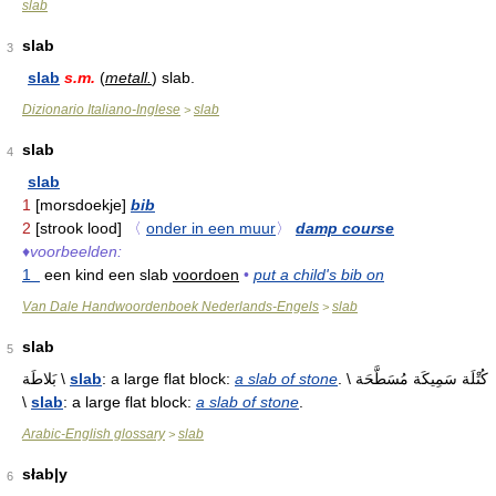
slab
slab
3
slab
s.m.
(
metall.
) slab.
Dizionario Italiano-Inglese
slab
>
slab
4
slab
1
[morsdoekje]
bib
2
[strook lood]
〈
onder in een muur
〉
damp course
♦
voorbeelden:
1
een kind een slab
voordoen
•
put a child's bib on
Van Dale Handwoordenboek Nederlands-Engels
slab
>
slab
5
بَلاطَة \
slab
: a large flat block:
a slab of stone
. \ كُتْلَة سَمِيكَة مُسَطَّحَة
\
slab
: a large flat block:
a slab of stone
.
Arabic-English glossary
slab
>
słab|y
6