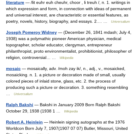
literature
— /lit euhr euh cheuhr, choor , li treuh /, n. 1. writings in
which expression and form, in connection with ideas of permanent
and universal interest, are characteristic or essential features, as
poetry, novels, history, biography, and essays. 2.… …
Universalium
Joseph Pomeroy Widney
— (December 26, 1841 mdash; July 4,
1938) was a polymathic pioneer American physician, medical
topographer, scholar educator, clergyman, entrepreneur
philanthropist, proto environmentalist, prohibitionist, philosopher of
religion, controversial… …
Wikipedia
mosaic
— mosaically, adv. /moh zay ik/, n., adj., v., mosaicked,
mosaicking. n. 1. a picture or decoration made of small, usually
colored pieces of inlaid stone, glass, etc. 2. the process of
producing such a picture or decoration. 3. something resembling
…
Universalium
Ralph Bakshi
— Bakshi in January 2009 Born Ralph Bakshi
October 29, 1938 (1938 1 …
Wikipedia
Robert A. Heinlein
— Heinlein signing autographs at the 1976
Worldcon Born July 7, 1907(1907 07 07) Butler, Missouri, United