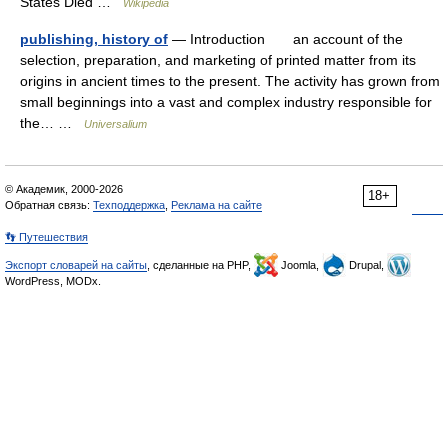
States Died …
Wikipedia
publishing, history of
— Introduction an account of the
selection, preparation, and marketing of printed matter from its
origins in ancient times to the present. The activity has grown from
small beginnings into a vast and complex industry responsible for
the… …
Universalium
© Академик, 2000-2026
18+
Обратная связь:
Техподдержка
,
Реклама на сайте
👣 Путешествия
Экспорт словарей на сайты
, сделанные на PHP,
Joomla,
Drupal,
WordPress, MODx.