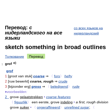
Перевод:
с
со всех языков на
нидерландского на все
нидерландский
языки
sketch something in broad outlines
Толкование
Перевод
grof
1
grof
1
[groot van stuk]
coarse
⇒
〈
fors
〉
hefty
2
[ruw bewerkt]
coarse, rough
⇒
crude
3
[bijzonder erg]
gross
⇒
〈
beledigend
〉
rude
♦
voorbeelden:
2
grove
gelaatstrekken
•
coarse features
〈
figuurlijk
〉
een eerste, grove
indeling
•
a first, rough division
grove
suiker
•
〈
ongeraffineerd
〉
unrefined sugar
;
〈