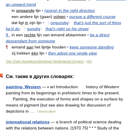
an upward trend
in
opgaande
lijn
•
(going) in the right direction
een andere lijn (gaan)
volgen
•
pursue a different course
dat ligt
in
zijn lijn
•
〈
ongunstig
〉
that's just the sort of thing
he'd do
;
〈
gunstig
〉
that's right up his street
9
in een
rechte
lijn van iemand afstammen
•
be a direct
descendant from someone
¶
iemand
aan
het lijntje houden
•
keep someone dangling
zij trekken
één
lijn
•
they adopt one single view
Van Dale Handwoordenboek Nederlands-Engels
lijn
>
См. также в других словарях:
painting, Western
— ▪ art Introduction history of Western
painting from its beginnings in prehistoric times to the present.
Painting, the execution of forms and shapes on a surface by
means of pigment (but see also drawing for discussion of
depictions in …
Universalium
international relations
— a branch of political science dealing
with the relations between nations. [1970 75] * * * Study of the