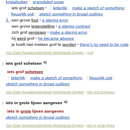
kristalsuiker
〉
granulated sugar
iets grof
schetsen
•
〈
letterlijk
〉
make a sketch of something
;
〈
figuurlijk ook
〉
sketch something in broad outlines
3
een grove
fout
•
a glaring error
een grove
tegenstelling
•
a glaring contrast
zich grof
vergissen
•
make a glaring error
hij
werd
grof
•
he became abusive
je hoeft niet meteen grof te
worden
•
there's no need to be rude
Van Dale Handwoordenboek Nederlands-Engels
grof
>
iets grof schetsen
2
iets grof
schetsen
〈
letterlijk
〉
make a sketch of something
;
〈
figuurlijk ook
〉
sketch something in broad outlines
Van Dale Handwoordenboek Nederlands-Engels
iets grof schetsen
>
iets in grote lijnen aangeven
3
iets in
grote
lijnen aangeven
sketch something in broad outlines
Van Dale Handwoordenboek Nederlands-Engels
iets in grote lijnen
>