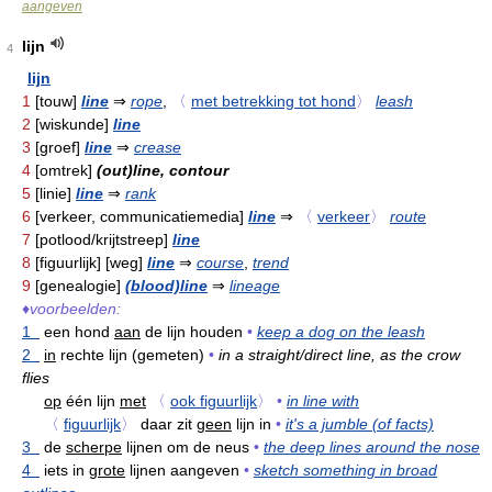
aangeven
lijn
4
lijn
1
[touw]
line
⇒
rope
,
〈
met betrekking tot hond
〉
leash
2
[wiskunde]
line
3
[groef]
line
⇒
crease
4
[omtrek]
(out)line, contour
5
[linie]
line
⇒
rank
6
[verkeer, communicatiemedia]
line
⇒
〈
verkeer
〉
route
7
[potlood/krijtstreep]
line
8
[figuurlijk] [weg]
line
⇒
course
,
trend
9
[genealogie]
(blood)line
⇒
lineage
♦
voorbeelden:
1
een hond
aan
de lijn houden
•
keep a dog on the leash
2
in
rechte lijn (gemeten)
•
in a straight/direct line, as the crow
flies
op
één lijn
met
〈
ook figuurlijk
〉
•
in line with
〈
figuurlijk
〉
daar zit
geen
lijn in
•
it's a jumble (of facts)
3
de
scherpe
lijnen om de neus
•
the deep lines around the nose
4
iets in
grote
lijnen aangeven
•
sketch something in broad