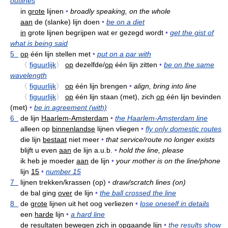
outlines
in
grote
lijnen
•
broadly speaking, on the whole
aan
de (slanke) lijn doen
•
be on a diet
in
grote lijnen begrijpen wat er gezegd wordt
•
get the gist of
what is being said
5
op
één lijn stellen met
•
put on a par with
〈
figuurlijk
〉
op
dezelfde/
op
één lijn zitten
•
be on the same
wavelength
〈
figuurlijk
〉
op
één lijn brengen
•
align, bring into line
〈
figuurlijk
〉
op
één lijn staan (met), zich
op
één lijn bevinden
(met)
•
be in agreement (with)
6
de lijn
Haarlem-Amsterdam
•
the Haarlem-Amsterdam line
alleen op
binnenlandse
lijnen vliegen
•
fly only domestic routes
die lijn
bestaat
niet meer
•
that service/route no longer exists
blijft u even
aan
de lijn a.u.b.
•
hold the line, please
ik heb je moeder
aan
de lijn
•
your mother is on the line/phone
lijn
15
•
number 15
7
lijnen trekken/krassen (op)
•
draw/scratch lines (on)
de bal ging
over
de lijn
•
the ball crossed the line
8
de
grote
lijnen uit het oog verliezen
•
lose oneself in details
een
harde
lijn
•
a hard line
de resultaten bewegen zich in
opgaande
lijn
•
the results show