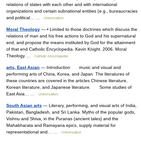
relations of states with each other and with international
organizations and certain subnational entities (e.g., bureaucracies
and political… …
Universalium
Moral Theology
— • Limited to those doctrines which discuss the
relations of man and his free actions to God and his supernatural
end, and propose the means instituted by God for the attainment
of that end Catholic Encyclopedia. Kevin Knight. 2006. Moral
Theology …
Catholic encyclopedia
arts, East Asian
— Introduction music and visual and
performing arts of China, Korea, and Japan. The literatures of
these countries are covered in the articles Chinese literature,
Korean literature, and Japanese literature. Some studies of
East Asia… …
Universalium
South Asian arts
— Literary, performing, and visual arts of India,
Pakistan, Bangladesh, and Sri Lanka. Myths of the popular gods,
Vishnu and Shiva, in the Puranas (ancient tales) and the
Mahabharata and Ramayana epics, supply material for
representational and… …
Universalium