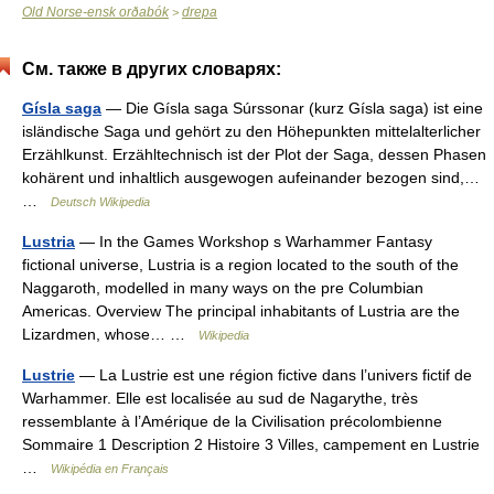
Old Norse-ensk orðabók
drepa
>
См. также в других словарях:
Gísla saga
— Die Gísla saga Súrssonar (kurz Gísla saga) ist eine
isländische Saga und gehört zu den Höhepunkten mittelalterlicher
Erzählkunst. Erzähltechnisch ist der Plot der Saga, dessen Phasen
kohärent und inhaltlich ausgewogen aufeinander bezogen sind,…
…
Deutsch Wikipedia
Lustria
— In the Games Workshop s Warhammer Fantasy
fictional universe, Lustria is a region located to the south of the
Naggaroth, modelled in many ways on the pre Columbian
Americas. Overview The principal inhabitants of Lustria are the
Lizardmen, whose… …
Wikipedia
Lustrie
— La Lustrie est une région fictive dans l’univers fictif de
Warhammer. Elle est localisée au sud de Nagarythe, très
ressemblante à l’Amérique de la Civilisation précolombienne
Sommaire 1 Description 2 Histoire 3 Villes, campement en Lustrie
…
Wikipédia en Français