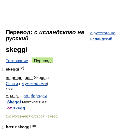
Перевод:
с исландского на
с русского на
русский
исландский
skeggi
Толкование
Перевод
skeggi
1
m.
propr.
,
gen.
Skeggja
Скегги
(
мужское имя
)
* * *
с.
м. р.
-
jan-
бородач
Skeggi
мужское имя
от
skegg
Old Norse-ensk orðabók
skeggi
>
hæru·skeggi
2