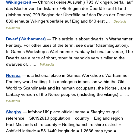
Wikingerzeit
— Chronik (kleine Auswahl) 793 Wikingerüberfall auf
das Kloster von Lindisfarne 795 Beginn der Überfälle auf Irland
(Inishmurray) 799 Beginn der Überfälle auf das Reich der Franken
830 erneute Wikingerüberfälle auf England 840 erst …
Deutsch
Wikipedia
Dwarf (Warhammer)
— This article is about dwarfs in Warhammer
Fantasy. For other uses of the term, see dwarf (disambiguation).
In Games Workshop s Warhammer Fantasy fictional universe, The
Dwarfs are a race of short, stout humanoids very similar to the
dwarves of… …
Wikipedia
Norsca
— is a fictional place in Games Workshop s Warhammer
Fantasy world setting. It is analogous in position within the Old
World to Scandinavia and its human occupants, the Norse , are a
fantasy version of the Norse peoples (including the vikings).… …
Wikipedia
Skegby
— infobox UK place official name = Skegby os grid
reference = SK492610 population = country = England region =
East Midlands shire county = Nottinghamshire shire district =
Ashfield latitude = 53.1440 longitude = 1.2636 map type =