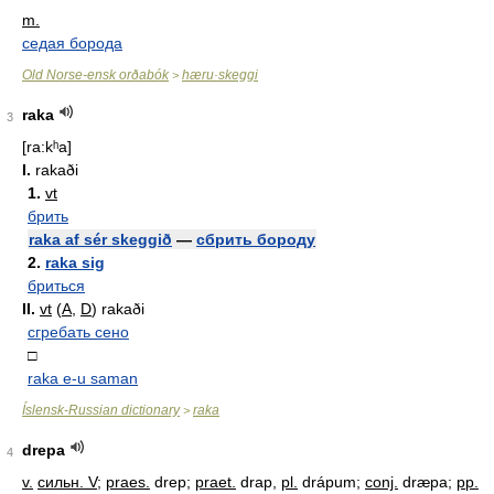
m.
седая борода
Old Norse-ensk orðabók
hæru·skeggi
>
raka
3
[ra:kʰa]
I.
rakaði
1.
vt
брить
raka af sér skeggið
—
сбрить бороду
2.
raka sig
бриться
II.
vt
(
A
,
D
) rakaði
сгребать сено
□
raka e-u saman
Íslensk-Russian dictionary
raka
>
drepa
4
v.
сильн. V
;
praes.
drep;
praet.
drap,
pl.
drápum;
conj.
dræpa;
pp.