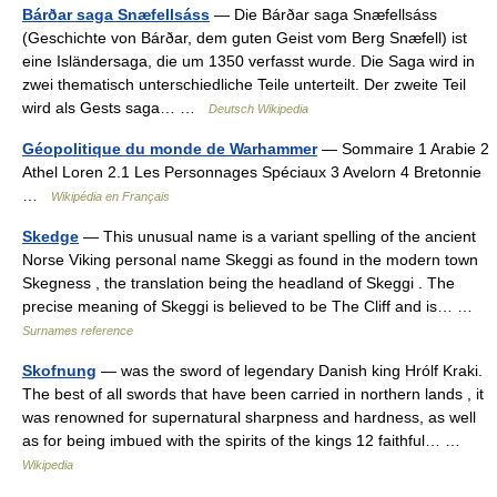
Bárðar saga Snæfellsáss
— Die Bárðar saga Snæfellsáss
(Geschichte von Bárðar, dem guten Geist vom Berg Snæfell) ist
eine Isländersaga, die um 1350 verfasst wurde. Die Saga wird in
zwei thematisch unterschiedliche Teile unterteilt. Der zweite Teil
wird als Gests saga… …
Deutsch Wikipedia
Géopolitique du monde de Warhammer
— Sommaire 1 Arabie 2
Athel Loren 2.1 Les Personnages Spéciaux 3 Avelorn 4 Bretonnie
…
Wikipédia en Français
Skedge
— This unusual name is a variant spelling of the ancient
Norse Viking personal name Skeggi as found in the modern town
Skegness , the translation being the headland of Skeggi . The
precise meaning of Skeggi is believed to be The Cliff and is… …
Surnames reference
Skofnung
— was the sword of legendary Danish king Hrólf Kraki.
The best of all swords that have been carried in northern lands , it
was renowned for supernatural sharpness and hardness, as well
as for being imbued with the spirits of the kings 12 faithful… …
Wikipedia