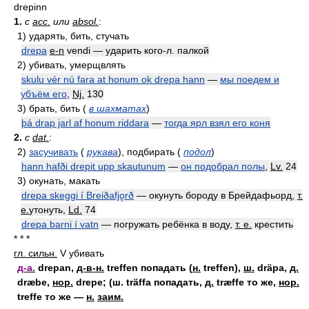
drepinn
1.
с
acc.
или
absol.
:
1)
ударять, бить, стучать
drepa
e-n
vendi —
ударить кого-л. палкой
2)
убивать, умерщвлять
skulu vér nú fara at honum ok drepa hann
—
мы поедем и
убъём его
,
Nj.
130
3)
брать, бить
(
в шахматах
)
þá drap jarl af honum riddara
—
тогда ярл взял его коня
2.
с
dat.
:
2)
засучивать
(
рукава
)
, подбирать
(
подол
)
hann hafði drepit upp skautunum
—
он подобрал полы
,
Lv.
24
3)
окунать, макать
drepa skeggi í Breiðafjǫrð
—
окунуть бороду в Брейдафьорд,
т.
е.
утонуть
,
Ld.
74
drepa barni í vatn
—
погружать ребёнка в воду,
т. е.
крестить
* * *
гл. сильн.
V
убивать
д-а.
drepan,
д-в-н.
treffen попадать (
н.
treffen),
ш.
dräpa,
д.
dræbe,
нор.
drepe; (ш. träffa попадать,
д.
træffe то же,
нор.
treffe то же —
н.
заим.