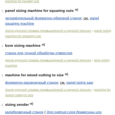
machine for parallel cuts
panel sizing machine for squaring cuts
3
четырёхпильный форматно-обрезной станок
;
см.
panel
squaring machine
Англо-русский словарь промышленной и научной лексики
panel sizing
>
machine for squaring cuts
bore sizing machine
4
станок для точной обработки отверстия
Англо-русский словарь промышленной и научной лексики
bore sizing
>
machine
machine for mixed cutting to size
5
форматно-раскроечный станок
;
см.
panel sizing saw
Англо-русский словарь промышленной и научной лексики
machine for
>
mixed cutting to size
sizing sender
6
калибровочный станок
(
для снятия слоя древесины или