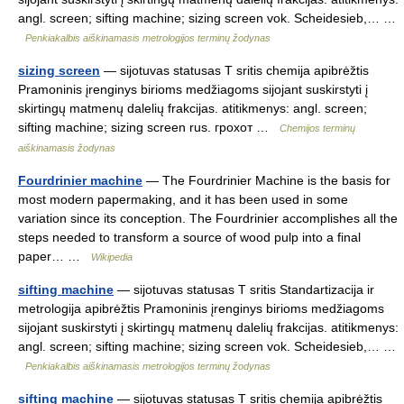
angl. screen; sifting machine; sizing screen vok. Scheidesieb,… …
Penkiakalbis aiškinamasis metrologijos terminų žodynas
sizing screen
— sijotuvas statusas T sritis chemija apibrėžtis
Pramoninis įrenginys birioms medžiagoms sijojant suskirstyti į
skirtingų matmenų dalelių frakcijas. atitikmenys: angl. screen;
sifting machine; sizing screen rus. грохот …
Chemijos terminų
aiškinamasis žodynas
Fourdrinier machine
— The Fourdrinier Machine is the basis for
most modern papermaking, and it has been used in some
variation since its conception. The Fourdrinier accomplishes all the
steps needed to transform a source of wood pulp into a final
paper… …
Wikipedia
sifting machine
— sijotuvas statusas T sritis Standartizacija ir
metrologija apibrėžtis Pramoninis įrenginys birioms medžiagoms
sijojant suskirstyti į skirtingų matmenų dalelių frakcijas. atitikmenys:
angl. screen; sifting machine; sizing screen vok. Scheidesieb,… …
Penkiakalbis aiškinamasis metrologijos terminų žodynas
sifting machine
— sijotuvas statusas T sritis chemija apibrėžtis