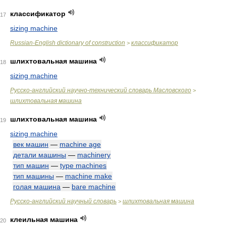
классификатор
17
sizing machine
Russian-English dictionary of construction
классификатор
>
шлихтовальная машина
18
sizing machine
Русско-английский научно-технический словарь Масловского
>
шлихтовальная машина
шлихтовальная машина
19
sizing machine
век машин
—
machine age
детали машины
—
machinery
тип машин
—
type machines
тип машины
—
machine make
голая машина
—
bare machine
Русско-английский научный словарь
шлихтовальная машина
>
клеильная машина
20