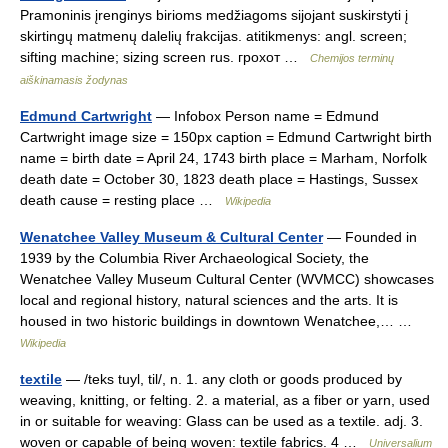
Pramoninis įrenginys birioms medžiagoms sijojant suskirstyti į
skirtingų matmenų dalelių frakcijas. atitikmenys: angl. screen;
sifting machine; sizing screen rus. грохот …
Chemijos terminų
aiškinamasis žodynas
Edmund Cartwright
— Infobox Person name = Edmund
Cartwright image size = 150px caption = Edmund Cartwright birth
name = birth date = April 24, 1743 birth place = Marham, Norfolk
death date = October 30, 1823 death place = Hastings, Sussex
death cause = resting place …
Wikipedia
Wenatchee Valley Museum & Cultural Center
— Founded in
1939 by the Columbia River Archaeological Society, the
Wenatchee Valley Museum Cultural Center (WVMCC) showcases
local and regional history, natural sciences and the arts. It is
housed in two historic buildings in downtown Wenatchee,… …
Wikipedia
textile
— /teks tuyl, til/, n. 1. any cloth or goods produced by
weaving, knitting, or felting. 2. a material, as a fiber or yarn, used
in or suitable for weaving: Glass can be used as a textile. adj. 3.
woven or capable of being woven: textile fabrics. 4 …
Universalium