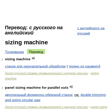
Перевод:
с русского на
с английского на
английский
русский
sizing machine
Толкование
Перевод
sizing machine
1
станок для окончательной обработки
(
точно по размеру
)
Англо-русский словарь промышленной и научной лексики
sizing
>
machine
panel sizing machine for parallel cuts
2
двухпильный форматно-обрезной станок
;
см.
double trimming
and sizing circular saw
Англо-русский словарь промышленной и научной лексики
panel sizing
>