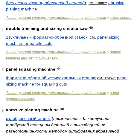
древесных частиц абразивной лентой
)
;
см. также
abrasive
planing machine
Англо-русский словарь промышленной и научной лексики
sizing sender
>
double trimming and sizing circular saw
7
двухпильный форматно-обрезной станок
;
см.
panel sizing
machine for parallel cuts
Англо-русский словарь промышленной и научной лексики
double
>
trimming and sizing circular saw
panel squaring machine
8
форматно-обрезной четырёхпильный станок
;
см. также
panel
sizing machine for squaring cuts
Англо-русский словарь промышленной и научной лексики
panel
>
squaring machine
abrasive planing machine
9
калибровочный станок
(
применяется для получения
требуемой толщины деталей с ликвидацией их
разнотолщинности методом шлифования абразивной