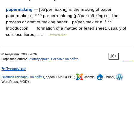
papermaking
— [pā′pər māk΄iŋ] n. the making of paper
papermaker n. * * * pa·per·mak·ing (pāʹpər mā kĭng) n. The
process or craft of making paper. paʹper·mak er n. * * *
Introduction formation of a matted or felted sheet, usually of
cellulose fibres,… …
Universalium
© Академик, 2000-2026
18+
Обратная связь:
Техподдержка
,
Реклама на сайте
👣 Путешествия
Экспорт словарей на сайты
, сделанные на PHP,
Joomla,
Drupal,
WordPress, MODx.