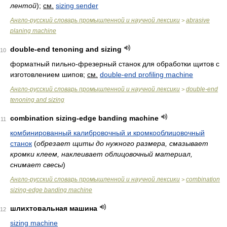
лентой
)
;
см.
sizing sender
Англо-русский словарь промышленной и научной лексики
abrasive
>
planing machine
double-end tenoning and sizing
10
форматный пильно-фрезерный станок для обработки щитов с
изготовлением шипов
;
см.
double-end profiling machine
Англо-русский словарь промышленной и научной лексики
double-end
>
tenoning and sizing
combination sizing-edge banding machine
11
комбинированный калибровочный и кромкооблицовочный
станок
(
обрезает щиты до нужного размера, смазывает
кромки клеем, наклеивает облицовочный материал,
снимает свесы
)
Англо-русский словарь промышленной и научной лексики
combination
>
sizing-edge banding machine
шлихтовальная машина
12
sizing machine