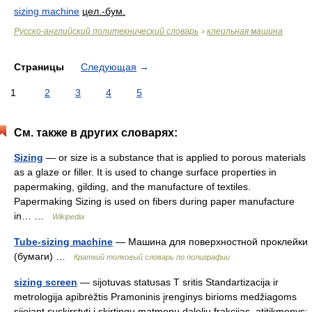
sizing machine
цел.-бум.
Русско-английский политехнический словарь
клеильная машина
>
Страницы
Следующая
→
1
2
3
4
5
См. также в других словарях:
Sizing
— or size is a substance that is applied to porous materials
as a glaze or filler. It is used to change surface properties in
papermaking, gilding, and the manufacture of textiles.
Papermaking Sizing is used on fibers during paper manufacture
in… …
Wikipedia
Tube-sizing machine
— Машина для поверхностной проклейки
(бумаги) …
Краткий толковый словарь по полиграфии
sizing screen
— sijotuvas statusas T sritis Standartizacija ir
metrologija apibrėžtis Pramoninis įrenginys birioms medžiagoms
sijojant suskirstyti į skirtingų matmenų dalelių frakcijas. atitikmenys: