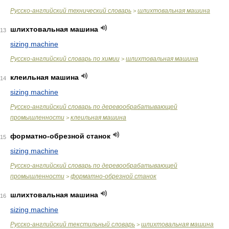
Русско-английский технический словарь
шлихтовальная машина
>
шлихтовальная машина
13
sizing machine
Русско-английский словарь по химии
шлихтовальная машина
>
клеильная машина
14
sizing machine
Русско-английский словарь по деревообрабатывающей
промышленности
клеильная машина
>
форматно-обрезной станок
15
sizing machine
Русско-английский словарь по деревообрабатывающей
промышленности
форматно-обрезной станок
>
шлихтовальная машина
16
sizing machine
Русско-английский текстильный словарь
шлихтовальная машина
>