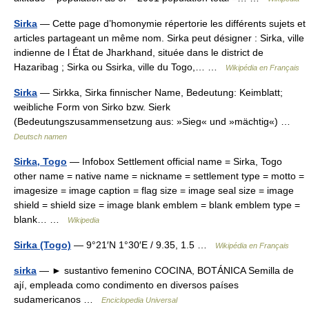
Sirka
— Cette page d’homonymie répertorie les différents sujets et
articles partageant un même nom. Sirka peut désigner : Sirka, ville
indienne de l État de Jharkhand, située dans le district de
Hazaribag ; Sirka ou Ssirka, ville du Togo,… …
Wikipédia en Français
Sirka
— Sirkka, Sirka finnischer Name, Bedeutung: Keimblatt;
weibliche Form von Sirko bzw. Sierk
(Bedeutungszusammensetzung aus: »Sieg« und »mächtig«) …
Deutsch namen
Sirka, Togo
— Infobox Settlement official name = Sirka, Togo
other name = native name = nickname = settlement type = motto =
imagesize = image caption = flag size = image seal size = image
shield = shield size = image blank emblem = blank emblem type =
blank… …
Wikipedia
Sirka (Togo)
— 9°21′N 1°30′E / 9.35, 1.5 …
Wikipédia en Français
sirka
— ► sustantivo femenino COCINA, BOTÁNICA Semilla de
ají, empleada como condimento en diversos países
sudamericanos …
Enciclopedia Universal