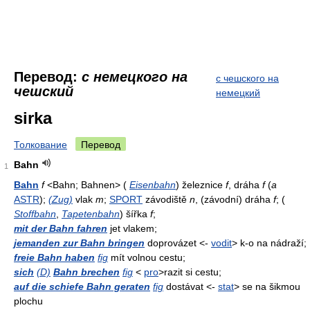
Перевод:
с немецкого на
с чешского на
чешский
немецкий
sirka
Толкование
Перевод
Bahn
1
Bahn
f
<Bahn; Bahnen> (
Eisenbahn
) železnice
f
, dráha
f
(
a
ASTR
);
(Zug)
vlak
m
;
SPORT
závodiště
n
, (závodní) dráha
f
; (
Stoffbahn
,
Tapetenbahn
) šířka
f
;
mit der Bahn fahren
jet vlakem;
jemanden zur Bahn bringen
doprovázet <-
vodit
> k-o na nádraží;
freie Bahn haben
fig
mít volnou cestu;
sich
(D)
Bahn brechen
fig
<
pro
>razit si cestu;
auf die schiefe Bahn geraten
fig
dostávat <-
stat
> se na šikmou
plochu