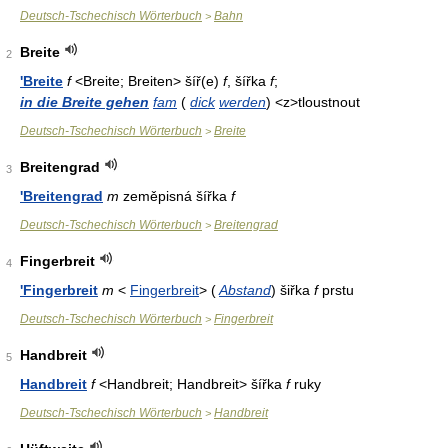
Deutsch-Tschechisch Wörterbuch
Bahn
>
Breite
2
'Breite
f
<Breite; Breiten> šíř(e)
f
, šířka
f
;
in die Breite gehen
fam
(
dick
werden
) <z>tloustnout
Deutsch-Tschechisch Wörterbuch
Breite
>
Breitengrad
3
'Breitengrad
m
zeměpisná šířka
f
Deutsch-Tschechisch Wörterbuch
Breitengrad
>
Fingerbreit
4
'Fingerbreit
m
<
Fingerbreit
> (
Abstand
) šiřka
f
prstu
Deutsch-Tschechisch Wörterbuch
Fingerbreit
>
Handbreit
5
Handbreit
f
<Handbreit; Handbreit> šířka
f
ruky
Deutsch-Tschechisch Wörterbuch
Handbreit
>