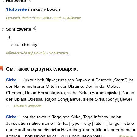
Hüftweite
6
'Hüftweite
f
šířka
f
v bocích
Deutsch-Tschechisch Wörterbuch
Hüftweite
>
Schlitzweite
7
f
šířka štěrbiny
Německo-český slovník
Schlitzweite
>
См. также в других словарях:
Sirka
— (ukrainisch Зірка; russisch Зирка auf Deutsch „Stern“) ist
der Name mehrerer Orte in der Ukraine: Dorf in der Oblast
Cherson, Rajon Hornostajiwka, siehe Sirka (Hornostajiwka) Dorf in
der Oblast Odessa, Rajon Schyrjajewe, siehe Sirka (Schyrjajewe)
…
Deutsch Wikipedia
Sirka
— for the town in Togo see Sirka, Togo Infobox Indian
Jurisdiction native name = Sirka | type = city | latd = | longd = state
name = Jharkhand district = Hazaribag leader title = leader name =
altitude = population as of = 2001 population total =… …
Wikipedia