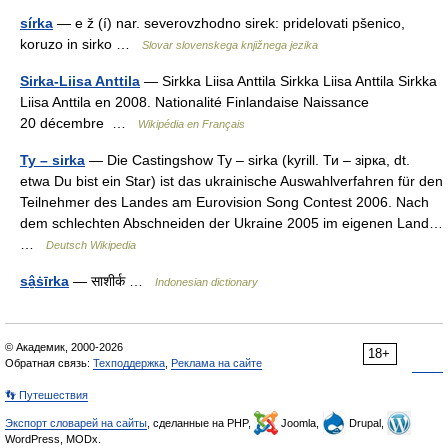
sírka
— e ž (í) nar. severovzhodno sirek: pridelovati pšenico,
koruzo in sirko …
Slovar slovenskega knjižnega jezika
Sirka-Liisa Anttila
— Sirkka Liisa Anttila Sirkka Liisa Anttila Sirkka
Liisa Anttila en 2008. Nationalité Finlandaise Naissance
20 décembre …
Wikipédia en Français
Ty – sirka
— Die Castingshow Ty – sirka (kyrill. Ти – зірка, dt.
etwa Du bist ein Star) ist das ukrainische Auswahlverfahren für den
Teilnehmer des Landes am Eurovision Song Contest 2006. Nach
dem schlechten Abschneiden der Ukraine 2005 im eigenen Land…
…
Deutsch Wikipedia
sâ̱ṡīrka
— साशीर्क …
Indonesian dictionary
© Академик, 2000-2026
18+
Обратная связь:
Техподдержка
,
Реклама на сайте
👣 Путешествия
Экспорт словарей на сайты
, сделанные на PHP,
Joomla,
Drupal,
WordPress, MODx.