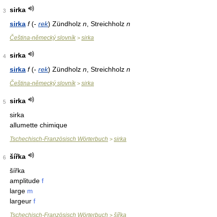
sirka
3
sirka
f
(-
rek
) Zündholz
n
, Streichholz
n
Čeština-německý slovník
sirka
>
sirka
4
sirka
f
(-
rek
) Zündholz
n
, Streichholz
n
Čeština-německý slovník
sirka
>
sirka
5
sirka
allumette chimique
Tschechisch-Französisch Wörterbuch
sirka
>
šířka
6
šířka
amplitude
f
large
m
largeur
f
Tschechisch-Französisch Wörterbuch
šířka
>