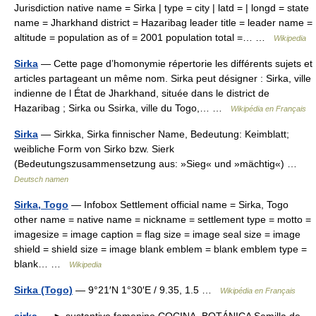
Jurisdiction native name = Sirka | type = city | latd = | longd = state
name = Jharkhand district = Hazaribag leader title = leader name =
altitude = population as of = 2001 population total =… …
Wikipedia
Sirka
— Cette page d’homonymie répertorie les différents sujets et
articles partageant un même nom. Sirka peut désigner : Sirka, ville
indienne de l État de Jharkhand, située dans le district de
Hazaribag ; Sirka ou Ssirka, ville du Togo,… …
Wikipédia en Français
Sirka
— Sirkka, Sirka finnischer Name, Bedeutung: Keimblatt;
weibliche Form von Sirko bzw. Sierk
(Bedeutungszusammensetzung aus: »Sieg« und »mächtig«) …
Deutsch namen
Sirka, Togo
— Infobox Settlement official name = Sirka, Togo
other name = native name = nickname = settlement type = motto =
imagesize = image caption = flag size = image seal size = image
shield = shield size = image blank emblem = blank emblem type =
blank… …
Wikipedia
Sirka (Togo)
— 9°21′N 1°30′E / 9.35, 1.5 …
Wikipédia en Français