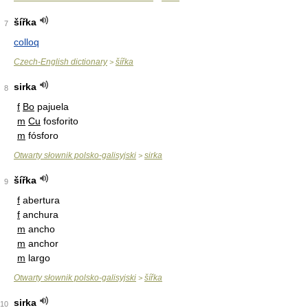
šířka
7
colloq
Czech-English dictionary
šířka
>
sirka
8
f
Bo
pajuela
m
Cu
fosforito
m
fósforo
Otwarty słownik polsko-galisyjski
sirka
>
šířka
9
f
abertura
f
anchura
m
ancho
m
anchor
m
largo
Otwarty słownik polsko-galisyjski
šířka
>
sirka
10