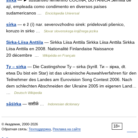
sirka
— ► sustantivo femenino COCINA, BOTÁNICA Semilla de
ají, empleada como condimento en diversos países
sudamericanos …
Enciclopedia Universal
sírka
— e ž (í) nar. severovzhodno sirek: pridelovati pšenico,
koruzo in sirko …
Slovar slovenskega knjižnega jezika
Sirka-Liisa Anttila
— Sirkka Liisa Anttila Sirkka Liisa Anttila Sirkka
Liisa Anttila en 2008. Nationalité Finlandaise Naissance
20 décembre …
Wikipédia en Français
Ty – sirka
— Die Castingshow Ty – sirka (kyrill. Ти – зірка, dt.
etwa Du bist ein Star) ist das ukrainische Auswahlverfahren für den
Teilnehmer des Landes am Eurovision Song Contest 2006. Nach
dem schlechten Abschneiden der Ukraine 2005 im eigenen Land…
…
Deutsch Wikipedia
sâ̱ṡīrka
— साशीर्क …
Indonesian dictionary
© Академик, 2000-2026
18+
Обратная связь:
Техподдержка
,
Реклама на сайте