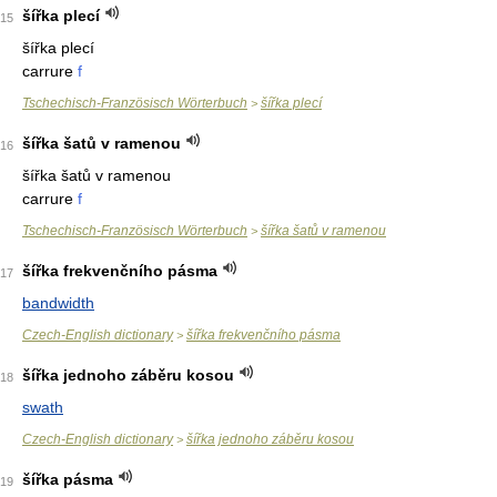
šířka plecí
15
šířka plecí
carrure
f
Tschechisch-Französisch Wörterbuch
šířka plecí
>
šířka šatů v ramenou
16
šířka šatů v ramenou
carrure
f
Tschechisch-Französisch Wörterbuch
šířka šatů v ramenou
>
šířka frekvenčního pásma
17
bandwidth
Czech-English dictionary
šířka frekvenčního pásma
>
šířka jednoho záběru kosou
18
swath
Czech-English dictionary
šířka jednoho záběru kosou
>
šířka pásma
19