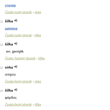
спичка
České-ruský slovník
sirka
>
šířka
11
ширина
České-ruský slovník
šířka
>
šířka
12
en; genişlik
Česko-Turecký Slovník
šířka
>
sirka
13
σπίρτο
Česká-řecký slovník
sirka
>
šířka
14
φάρδος
Česká-řecký slovník
šířka
>