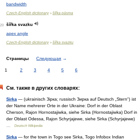
bandwidth
Czech-English dictionary
šířka pásma
>
šířka svazku
20
apex angle
Czech-English dictionary
šířka svazku
>
Страницы
Следующая
→
1
2
3
4
5
6
См. также в других словарях:
Sirka
— (ukrainisch Зірка; russisch Зирка auf Deutsch „Stern“) ist
der Name mehrerer Orte in der Ukraine: Dorf in der Oblast
Cherson, Rajon Hornostajiwka, siehe Sirka (Hornostajiwka) Dorf in
der Oblast Odessa, Rajon Schyrjajewe, siehe Sirka (Schyrjajewe)
…
Deutsch Wikipedia
Sirka
— for the town in Togo see Sirka, Togo Infobox Indian