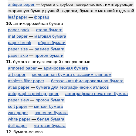
antique paper
— бумага с грубой поверхностью, имитирующая
старинную бумагу ручной выделки; бумага с матовой отделкой
leaf paper
—
форзац
10.
антикоррозийная бумага
paper pack
—
стопа бумаги
mat paper
—
матовая бумага
paper break
—
обрыв бумаги
paper size
—
размер бумаги
paper skip
—
прогон бумаги
11.
бумага с нетускнеющей поверхностью
armored paper
—
армированная бумага
art paper
—
мелованная бумага с высоким глянцем
ashless filter paper
—
беззольная фильтровальная бумага
atlas paper
—
бумага для географических атласов
autographic printing paper
—
автографская печатная бумага
paper slew
—
прогон бумаги
soft paper
—
мягкая бумага
wax paper
—
вощеная бумага
white paper
—
белая бумага
dull paper
—
матовая бумага
12.
бумага-основа