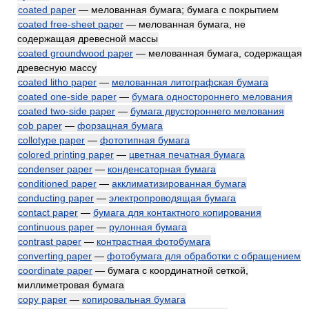
coated paper
— мелованная бумага; бумага с покрытием
coated free-sheet paper
— мелованная бумага, не
содержащая древесной массы
coated groundwood paper
— мелованная бумага, содержащая
древесную массу
coated litho paper
—
мелованная литографская бумага
coated one-side paper
—
бумага одностороннего мелования
coated two-side paper
—
бумага двустороннего мелования
cob paper
—
форзацная бумага
collotype paper
—
фототипная бумага
colored printing paper
—
цветная печатная бумага
condenser paper
—
конденсаторная бумага
conditioned paper
—
акклиматизированная бумага
conducting paper
—
электропроводящая бумага
contact paper
—
бумага для контактного копирования
continuous paper
—
рулонная бумага
contrast paper
—
контрастная фотобумага
converting paper
—
фотобумага для обработки с обращением
coordinate paper
— бумага с координатной сеткой,
миллиметровая бумага
copy paper
—
копировальная бумага