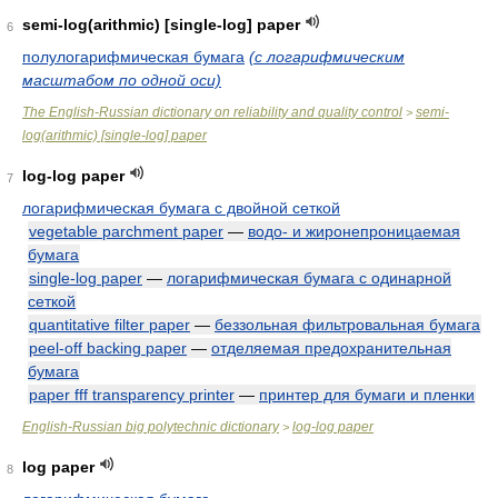
semi-log(arithmic) [single-log] paper
6
полулогарифмическая бумага
(с логарифмическим
масштабом по одной оси)
The English-Russian dictionary on reliability and quality control
semi-
>
log(arithmic) [single-log] paper
log-log paper
7
логарифмическая бумага с двойной сеткой
vegetable parchment paper
—
водо- и жиронепроницаемая
бумага
single-log paper
—
логарифмическая бумага с одинарной
сеткой
quantitative filter paper
—
беззольная фильтровальная бумага
peel-off backing paper
—
отделяемая предохранительная
бумага
paper fff transparency printer
—
принтер для бумаги и пленки
English-Russian big polytechnic dictionary
log-log paper
>
log paper
8