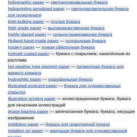
heliographic paper
—
светокопировальная бумага
helioprinting sensitized paper
—
светочувствительная бумага
для гелиопечати
high-bulking paper
—
пухлая бумага
high grade paper
—
высококачественная бумага
highly-glazed paper
—
сильноглазированная бумага
Holland hand-made paper
—
голландская бумага
hosiery paper
—
тонкая обёрточная бумага
hotmelt coated paper
— бумага с покрытием, нанесённым из
расплава
hot weather type pigment paper
—
пигментная бумага для
жаркого климата
hydrophilic paper
—
гидрофильная бумага
illustrated postcard paper
—
бумага для художественных
открыток
illustration printing paper
— иллюстрационная бумага, бумага
для печатания иллюстраций
image bearing paper
— запечатанная бумага; бумага, несущая
изображение
imbibition paper
—
бумага для гидротипной печати
imitation art paper
—
имитация бумаги для художественной