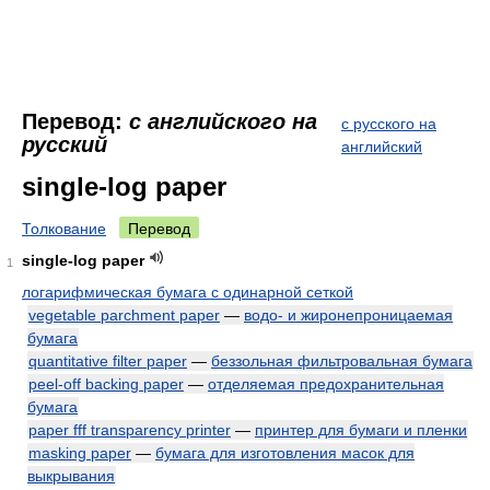
Перевод:
с английского на
с русского на
русский
английский
single-log paper
Толкование
Перевод
single-log paper
1
логарифмическая бумага с одинарной сеткой
vegetable parchment paper
—
водо- и жиронепроницаемая
бумага
quantitative filter paper
—
беззольная фильтровальная бумага
peel-off backing paper
—
отделяемая предохранительная
бумага
paper fff transparency printer
—
принтер для бумаги и пленки
masking paper
—
бумага для изготовления масок для
выкрывания