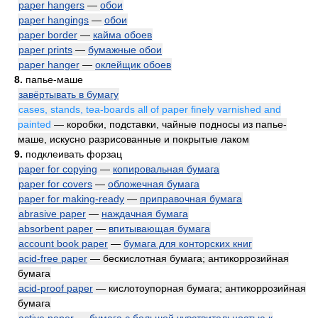
paper hangers
—
обои
paper hangings
—
обои
paper border
—
кайма обоев
paper prints
—
бумажные обои
paper hanger
—
оклейщик обоев
8.
папье-маше
завёртывать в бумагу
cases, stands, tea-boards all of paper finely varnished and
painted
— коробки, подставки, чайные подносы из папье-
маше, искусно разрисованные и покрытые лаком
9.
подклеивать форзац
paper for copying
—
копировальная бумага
paper for covers
—
обложечная бумага
paper for making-ready
—
приправочная бумага
abrasive paper
—
наждачная бумага
absorbent paper
—
впитывающая бумага
account book paper
—
бумага для конторских книг
acid-free paper
— бескислотная бумага; антикоррозийная
бумага
acid-proof paper
— кислотоупорная бумага; антикоррозийная
бумага