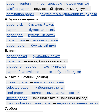
paper inventory
—
инвентаризация по документам
falsified paper
— подложный, фальшивый документ
nomination paper
—
документ о выдвижении кандидата
4.
бумажные деньги
paper disk
—
бумажный диск
paper dust
—
бумажная пыль
paper pad
—
бумажный лоток
paper drum
—
бумажный рулон
paper feeler
—
бумажный щуп
5.
пакет
paper packet
—
бумажный пакет
paper bag
— пакет; бумажный мешок
a paper of needles
—
пакетик иголок
paper of sandwiches
—
пакет с бутербродами
6.
статья; научный доклад
present paper
—
настоящая статья
selected paper
—
избранная статья
final paper
—
окончательный вариант статьи
invited paper
— заказная статья; заказной доклад
the drawbacks of your paper
—
недостатки вашей статьи
7.
обои