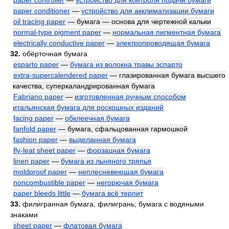
paper controller
—
устройство для контроля подачи бумаги
paper conditioner
—
устройство для акклиматизации бумаги
oil tracing paper
— бумага — основа для чертежной кальки
normal-type pigment paper
—
нормальная пигментная бумага
electrically conductive paper
—
электропроводящая бумага
32.
обёрточная бумага
esparto paper
—
бумага из волокна травы эспарто
extra-supercalendered paper
— глазированная бумага высшего
качества, суперкаландрированная бумага
Fabriano paper
—
изготовленная ручным способом
итальянская бумага для роскошных изданий
facing paper
—
обклеечная бумага
fanfold paper
— бумага, сфальцованная гармошкой
fashion paper
—
выделанная бумага
fly-leat sheet paper
—
форзацная бумага
linen paper
—
бумага из льняного тряпья
moldproof paper
—
неплесневеющая бумага
noncombustible paper
—
негорючая бумага
paper bleeds little
—
бумага всё терпит
33.
филигранная бумага, филигрань; бумага с водяными
знаками
sheet paper
—
флатовая бумага