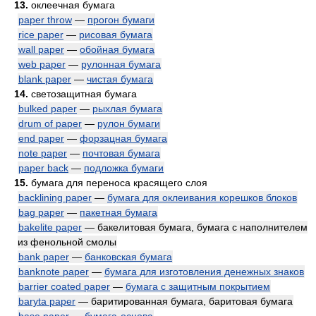
13.
оклеечная бумага
paper throw
—
прогон бумаги
rice paper
—
рисовая бумага
wall paper
—
обойная бумага
web paper
—
рулонная бумага
blank paper
—
чистая бумага
14.
светозащитная бумага
bulked paper
—
рыхлая бумага
drum of paper
—
рулон бумаги
end paper
—
форзацная бумага
note paper
—
почтовая бумага
paper back
—
подложка бумаги
15.
бумага для переноса красящего слоя
backlining paper
—
бумага для оклеивания корешков блоков
bag paper
—
пакетная бумага
bakelite paper
— бакелитовая бумага, бумага с наполнителем
из фенольной смолы
bank paper
—
банковская бумага
banknote paper
—
бумага для изготовления денежных знаков
barrier coated paper
—
бумага с защитным покрытием
baryta paper
— баритированная бумага, баритовая бумага