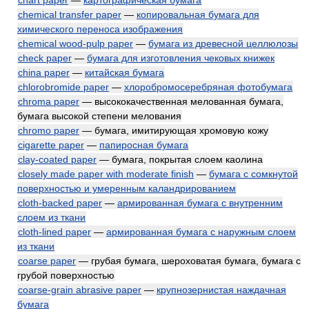
chart paper
—
картографическая бумага
chemical transfer paper
—
копировальная бумага для
химического переноса изображения
chemical wood-pulp paper
—
бумага из древесной целлюлозы
check paper
—
бумага для изготовления чековых книжек
china paper
—
китайская бумага
chlorobromide paper
—
хлоробромосеребряная фотобумага
chroma paper
— высококачественная мелованная бумага,
бумага высокой степени мелования
chromo paper
— бумага, имитирующая хромовую кожу
cigarette paper
—
папиросная бумага
clay-coated paper
— бумага, покрытая слоем каолина
closely made paper with moderate finish
—
бумага с сомкнутой
поверхностью и умеренным каландрированием
cloth-backed paper
—
армированная бумага с внутренним
слоем из ткани
cloth-lined paper
—
армированная бумага с наружным слоем
из ткани
coarse paper
— грубая бумага, шероховатая бумага, бумага с
грубой поверхностью
coarse-grain abrasive paper
—
крупнозернистая наждачная
бумага