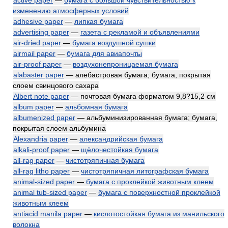
active paper
—
бумага с большой чувствительностью к
изменению атмосферных условий
adhesive paper
—
липкая бумага
advertising paper
—
газета с рекламой и объявлениями
air-dried paper
—
бумага воздушной сушки
airmail paper
—
бумага для авиапочты
air-proof paper
—
воздухонепроницаемая бумага
alabaster paper
— алебастровая бумага; бумага, покрытая
слоем свинцового сахара
Albert note paper
— почтовая бумага форматом 9,8?15,2 см
album paper
—
альбомная бумага
albumenized paper
— альбуминизированная бумага; бумага,
покрытая слоем альбумина
Alexandria paper
—
александрийская бумага
alkali-proof paper
—
щёлочестойкая бумага
all-rag paper
—
чистотряпичная бумага
all-rag litho paper
—
чистотряпичная литографская бумага
animal-sized paper
—
бумага с проклейкой животным клеем
animal tub-sized paper
—
бумага с поверхностной проклейкой
животным клеем
antiacid manila paper
—
кислотостойкая бумага из манильского
волокна