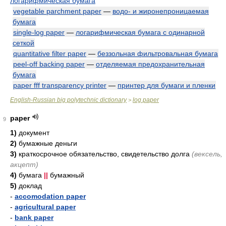
логарифмическая бумага
vegetable parchment paper
—
водо- и жиронепроницаемая
бумага
single-log paper
—
логарифмическая бумага с одинарной
сеткой
quantitative filter paper
—
беззольная фильтровальная бумага
peel-off backing paper
—
отделяемая предохранительная
бумага
paper fff transparency printer
—
принтер для бумаги и пленки
English-Russian big polytechnic dictionary
log paper
>
paper
9
1)
документ
2)
бумажные деньги
3)
краткосрочное обязательство, свидетельство долга
(вексель,
акцепт)
4)
бумага
||
бумажный
5)
доклад
-
accomodation paper
-
agricultural paper
-
bank paper