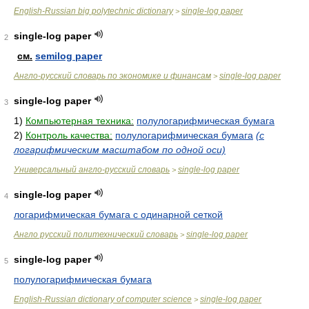
English-Russian big polytechnic dictionary
single-log paper
>
single-log paper
2
см.
semilog paper
Англо-русский словарь по экономике и финансам
single-log paper
>
single-log paper
3
1)
Компьютерная техника:
полулогарифмическая бумага
2)
Контроль качества:
полулогарифмическая бумага
(с
логарифмическим масштабом по одной оси)
Универсальный англо-русский словарь
single-log paper
>
single-log paper
4
логарифмическая бумага с одинарной сеткой
Англо русский политехнический словарь
single-log paper
>
single-log paper
5
полулогарифмическая бумага
English-Russian dictionary of computer science
single-log paper
>