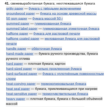
41.
свежевыработанная бумага; неотлежавшаяся бумага
gritty paper
—
бумага с твёрдыми включениями
groundwood paper
—
бумага на основе древесной массы
50 gsm paper
—
бумага массой 50 г
gummed paper
—
гуммированная бумага
gummed label paper
—
гуммированная этикеточная бумага
halftone paper
—
бумага для растровой печати
halftone coated paper
—
мелованная бумага для растровой
печати
handle paper
—
обёрточная бумага
hand-made paper
— бумага ручного производства, бумага
ручного отлива
hard paper
— плотная бумага; картон
hard-sized paper
—
сильно проклеенная бумага
hard-surfaced paper
—
бумага с уплотнённым поверхностным
слоем
heat-copying paper
—
термокопировальная бумага
heat seal paper
— бумага, приклеивающаяся при нагреве
heat-sensitive paper
—
термочувствительная бумага
heavy paper
— плотная бумага, бумага с большой объёмной
массой