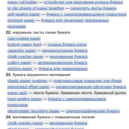
paper roll holder
—
устройство для крепления рулона бумаги
to clip sheets of paper together
—
скреплять листы бумаги
self-sealing paper
—
бумага с самосклеивающимся покрытием
program paper
—
бумага для печатания театральных
программ
22.
наружные листы пачки бумаги
cast-coated paper
bottom paper feed
—
подача бумаги снизу
capacitor paper
—
конденсаторная бумага
chalk-overlay paper
—
мелованная бумага
cutlery paper
—
антикоррозионная бумага
etching paper
—
бумага для гравирования
23.
бумага машинного мелования
plastic paper coatings
—
пластмассовые покрытия для бумаг
pigmented offset paper
—
пигментированная офсетная бумага
paper web
— лента бумаги, бумажная лента; бумажный рулон
heat-seallng paper
—
бумага с самосклеивающимся
покрытием
electrostatic recording paper
—
электрографическая бумага
24.
мелованная бумага с повышенным лоском
chalk overlay paper
—
мелованная бумага