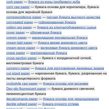
cork paper
—
бумага из коры пробкового дуба
corn raw paper
— бумага-основа для корнпапира, бумага-
основа для зернёной бумаги
correspondence paper
—
писчая бумага высокого качества
corrugated paper
—
гофрированная бумага
cotton rag paper
—
бумага из хлопчатобумажного сырья
cover paper
—
обложечная бумага
crayon paper
—
карандашная рисовальная бумага
cream-laid paper
—
бумага верже кремового цвета
cream-wove paper
—
веленевая бумага кремового цвета
crepe paper
—
крепированная бумага
cross-section paper
— бумага с координатной сеткой,
миллиметровая бумага
currency paper
—
бумага для изготовления денежных знаков
cut sized paper
— нарезанная бумага, бумага, разрезанная на
листы канцелярского формата
cyclostyle raw paper
—
бумага-основа для восковки
Day-glo fluorescent paper
— бумага дневного свечения,
люминесцентная бумага
decalcomania paper
—
бумага-основа для декалькомании
deckle edged paper
—
бумага ручного отлива