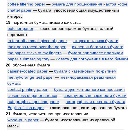
coffee filtering paper
—
бумага для процеживания настоя кофе
chattel paper
— бумага, удостоверяющая имущественный
интерес
19.
чертёжная бумага низкого качества
butcher paper
— кровенепроницаемая бумага; толстый
пергамент
to tear off a small piece of paper
—
оторвать клочок бумаги
their pens raced over the paper
—
их перья бегали по бумаге
the paper sticks to my fingers
—
бумага прилипает к пальцам
paper submerging tray
—
кювета для погружения в него бумаги
20.
обложечная бумага
caseine-coated paper
—
бумага с казеиновым покрытием
methyl-orange test paper
—
метилоранжевая реактивная
бумага
contact printing paper
—
бумага для контактного копирования
closeness of paper surface
—
сомкнутость поверхности бумаги
autographical printing paper
—
автографская печатная бумага
English-finish paper
— глазированная, сатинированная бумага
21.
бумага, испорченная при изготовлении
wood-pulp paper
— бумага, изготовленная из древесной
массы