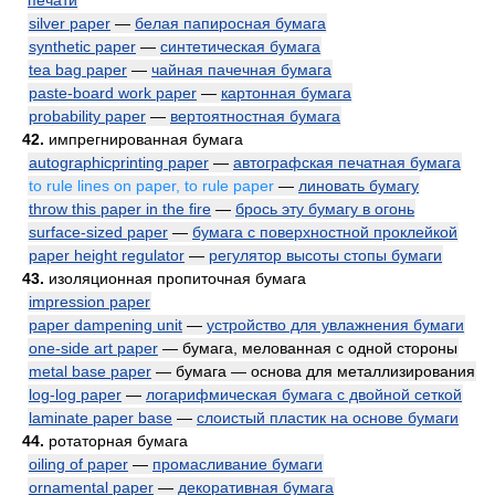
печати
silver paper
—
белая папиросная бумага
synthetic paper
—
синтетическая бумага
tea bag paper
—
чайная пачечная бумага
paste-board work paper
—
картонная бумага
probability paper
—
вертоятностная бумага
42.
импрегнированная бумага
autographicprinting paper
—
автографская печатная бумага
to rule lines on paper, to rule paper
—
линовать бумагу
throw this paper in the fire
—
брось эту бумагу в огонь
surface-sized paper
—
бумага с поверхностной проклейкой
paper height regulator
—
регулятор высоты стопы бумаги
43.
изоляционная пропиточная бумага
impression paper
paper dampening unit
—
устройство для увлажнения бумаги
one-side art paper
— бумага, мелованная с одной стороны
metal base paper
— бумага — основа для металлизирования
log-log paper
—
логарифмическая бумага с двойной сеткой
laminate paper base
—
слоистый пластик на основе бумаги
44.
ротаторная бумага
oiling of paper
—
промасливание бумаги
ornamental paper
—
декоративная бумага