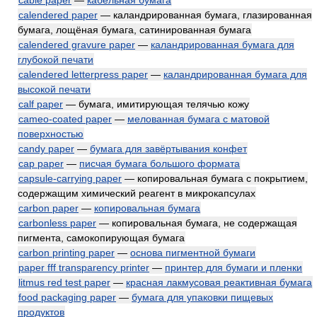
cable paper
—
кабельная бумага
calendered paper
— каландрированная бумага, глазированная
бумага, лощёная бумага, сатинированная бумага
calendered gravure paper
—
каландрированная бумага для
глубокой печати
calendered letterpress paper
—
каландрированная бумага для
высокой печати
calf paper
— бумага, имитирующая телячью кожу
cameo-coated paper
—
мелованная бумага с матовой
поверхностью
candy paper
—
бумага для завёртывания конфет
cap paper
—
писчая бумага большого формата
capsule-carrying paper
— копировальная бумага с покрытием,
содержащим химический реагент в микрокапсулах
carbon paper
—
копировальная бумага
carbonless paper
— копировальная бумага, не содержащая
пигмента, самокопирующая бумага
carbon printing paper
—
основа пигментной бумаги
paper fff transparency printer
—
принтер для бумаги и пленки
litmus red test paper
—
красная лакмусовая реактивная бумага
food packaging paper
—
бумага для упаковки пищевых
продуктов