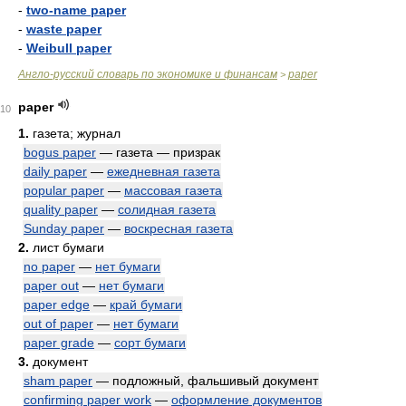
-
two-name paper
-
waste paper
-
Weibull paper
Англо-русский словарь по экономике и финансам
paper
>
paper
10
1.
газета; журнал
bogus paper
— газета — призрак
daily paper
—
ежедневная газета
popular paper
—
массовая газета
quality paper
—
солидная газета
Sunday paper
—
воскресная газета
2.
лист бумаги
no paper
—
нет бумаги
paper out
—
нет бумаги
paper edge
—
край бумаги
out of paper
—
нет бумаги
paper grade
—
сорт бумаги
3.
документ
sham paper
— подложный, фальшивый документ
confirming paper work
—
оформление документов