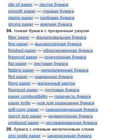
slip of paper
—
листок бумаги
smooth paper
—
гладкая бумага
stamp paper
—
гербовая бумага
strong paper
—
крепкая бумага
34.
тонкая бумага с прозрачным узором
filter paper
—
фильтровальная бумага
fine paper
—
высокосортная бумага
finished paper
—
облагороженная бумага
fireproof paper
—
огнеупорная бумага
flat paper
—
листовая бумага
flatting paper
—
непроклеенная бумага
flint paper
—
наждачная бумага
flong paper
—
матричный картон
floorpost paper
—
почтовая бумага
paper combustibility
—
горючесть бумаги
paper knife
—
нож для разрезания бумаги
self-copy paper
—
самокопирующая бумага
starch test paper
—
индикаторная бумага
unglazed paper
—
неглазированная бумага
35.
бумага с клеевым желатиновым слоем
zinc oxide paper
—
цинкоксидная бумага