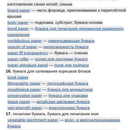
изготовления синих копий, синька
board paper
— часть форзаца, приклеиваемая к переплётной
крышке
body paper
— подложка, субстрат; бумага-основа
bond paper
—
бумага для печатания документов различного
назначения
nonbibulous paper
—
невпитывающая бумага
opacity of paper
—
непрозрачность бумаги
paper fff transparency
— бумага — пленка
paper roller
—
ролик для протяжки бумаги
paper signature panel
—
поле для подписи
16.
бумага для склеивания корешков блоков
book paper
lithographic paper
—
литографская бумага
mouthpiece paper
—
бумага для мундштуков
preservative paper
—
бумага для упаковки
tissue paper
—
китайская шёлковая бумага
wet-strength paper
—
влагопрочная бумага
17.
печатная бумага, бумага для печатания книг
vegetable parchment paper
—
водо- и жиронепроницаемая
бумага