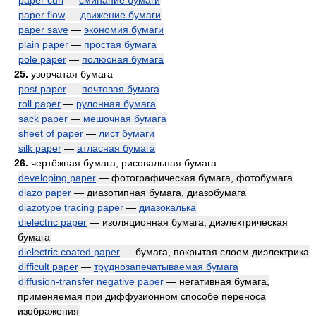
paper curl
—
сминание бумаги
paper flow
—
движение бумаги
paper save
—
экономия бумаги
plain paper
—
простая бумага
pole paper
—
полюсная бумага
25.
узорчатая бумага
post paper
—
почтовая бумага
roll paper
—
рулонная бумага
sack paper
—
мешочная бумага
sheet of paper
—
лист бумаги
silk paper
—
атласная бумага
26.
чертёжная бумага; рисовальная бумага
developing paper
— фотографическая бумага, фотобумага
diazo paper
— диазотипная бумага, диазобумага
diazotype tracing paper
—
диазокалька
dielectric paper
— изоляционная бумага, диэлектрическая
бумага
dielectric coated paper
— бумага, покрытая слоем диэлектрика
difficult paper
—
труднозапечатываемая бумага
diffusion-transfer negative paper
— негативная бумага,
применяемая при диффузионном способе переноса
изображения