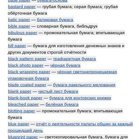
base paper
—
бумага-основа
bastard paper
— грубая бумага; серая бумага; грубая
обёрточная бумага
batic paper
—
батиковая бумага
bible paper
— словарная бумага, библьдрук
bibulous paper
— промокательная бумага; впитывающая
бумага
bill paper
— бумага для изготовления денежных знаков и
других документов строгой отчётности
black pattern paper
—
трафаретная бумага
black photo paper
—
чёрная бумага
black wrapping paper
—
чёрная светонепроницаемая
упаковочная бумага
blade coated paper
—
бумага ракельного мелования
blank paper
—
чистый лист бумаги
blank-book paper
—
бумага для конторских книжек
bleached paper
—
белёная бумага
blotting paper
— промокательная бумага; впитывающая
бумага
blue paper
—
отчёт о деятельности палаты общин за каждый
прошедший день
blueprint paper
— светокопировальная бумага, бумага для