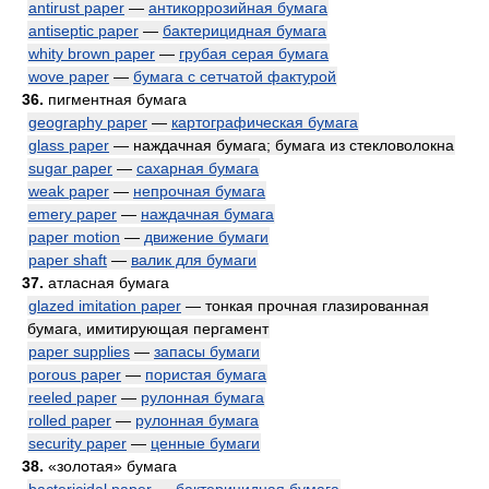
antirust paper
—
антикоррозийная бумага
antiseptic paper
—
бактерицидная бумага
whity brown paper
—
грубая серая бумага
wove paper
—
бумага с сетчатой фактурой
36.
пигментная бумага
geography paper
—
картографическая бумага
glass paper
— наждачная бумага; бумага из стекловолокна
sugar paper
—
сахарная бумага
weak paper
—
непрочная бумага
emery paper
—
наждачная бумага
paper motion
—
движение бумаги
paper shaft
—
валик для бумаги
37.
атласная бумага
glazed imitation paper
— тонкая прочная глазированная
бумага, имитирующая пергамент
paper supplies
—
запасы бумаги
porous paper
—
пористая бумага
reeled paper
—
рулонная бумага
rolled paper
—
рулонная бумага
security paper
—
ценные бумаги
38.
«золотая» бумага