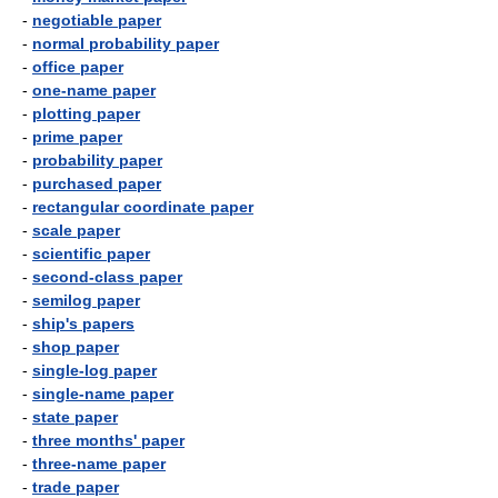
-
negotiable paper
-
normal probability paper
-
office paper
-
one-name paper
-
plotting paper
-
prime paper
-
probability paper
-
purchased paper
-
rectangular coordinate paper
-
scale paper
-
scientific paper
-
second-class paper
-
semilog paper
-
ship's papers
-
shop paper
-
single-log paper
-
single-name paper
-
state paper
-
three months' paper
-
three-name paper
-
trade paper