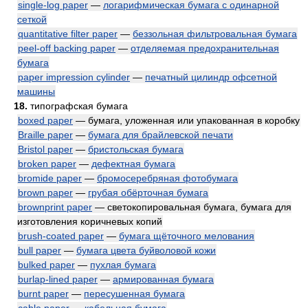
single-log paper
—
логарифмическая бумага с одинарной
сеткой
quantitative filter paper
—
беззольная фильтровальная бумага
peel-off backing paper
—
отделяемая предохранительная
бумага
paper impression cylinder
—
печатный цилиндр офсетной
машины
18.
типографская бумага
boxed paper
— бумага, уложенная или упакованная в коробку
Braille paper
—
бумага для брайлевской печати
Bristol paper
—
бристольская бумага
broken paper
—
дефектная бумага
bromide paper
—
бромосеребряная фотобумага
brown paper
—
грубая обёрточная бумага
brownprint paper
— светокопировальная бумага, бумага для
изготовления коричневых копий
brush-coated paper
—
бумага щёточного мелования
bull paper
—
бумага цвета буйволовой кожи
bulked paper
—
пухлая бумага
burlap-lined paper
—
армированная бумага
burnt paper
—
пересушенная бумага