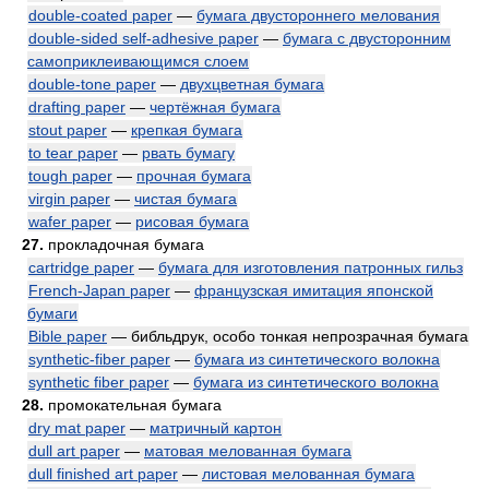
double-coated paper
—
бумага двустороннего мелования
double-sided self-adhesive paper
—
бумага с двусторонним
самоприклеивающимся слоем
double-tone paper
—
двухцветная бумага
drafting paper
—
чертёжная бумага
stout paper
—
крепкая бумага
to tear paper
—
рвать бумагу
tough paper
—
прочная бумага
virgin paper
—
чистая бумага
wafer paper
—
рисовая бумага
27.
прокладочная бумага
cartridge paper
—
бумага для изготовления патронных гильз
French-Japan paper
—
французская имитация японской
бумаги
Bible paper
— библьдрук, особо тонкая непрозрачная бумага
synthetic-fiber paper
—
бумага из синтетического волокна
synthetic fiber paper
—
бумага из синтетического волокна
28.
промокательная бумага
dry mat paper
—
матричный картон
dull art paper
—
матовая мелованная бумага
dull finished art paper
—
листовая мелованная бумага