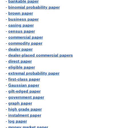
-
bankable paper
-
binomial probability paper
-
brown paper
-
business paper
-
casing paper
-
census paper
-
commercial paper
-
commodity paper
-
dealer paper
-
dealer-placed commercial papers
-
direct paper
-
eligible paper
-
extremal probability paper
-
first-class paper
-
Gaussian paper
-
gilt-edged paper
-
government paper
-
graph paper
-
high grade paper
-
instalment paper
-
log paper
-
money market paper