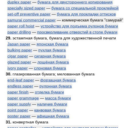
duplex paper
—
бумага для двустороннего копирования
specially sized paper
—
бумага со специальной проклейкой
set-off preventive paper
—
бумага для прокладки оттисков
samurai commercial paper
— коммерческая бумага "самурай"
paper roll hoist
—
устройство для подъема рулонов бумаги
paper drilling
—
просверливание отверстий в стопе бумаги
29.
эстампная бумага, бумага для художественной печати
Japan paper
—
японская бумага
bulking paper
—
пухлая бумага
cigar paper
—
сигарная бумага
glazed paper
—
лощёная бумага
ivory paper
—
слоновая бумага
30.
глазированная бумага; мелованная бумага
end-leaf paper
—
форзацная бумага
endless paper
—
рулонная бумага
paper finish
—
отделка бумаги
paper grammage
—
масса бумаги
paper supply
—
наличие бумаги
point paper
—
канвовая бумага
poster paper
—
афишная бумага
31.
конвертная бумага