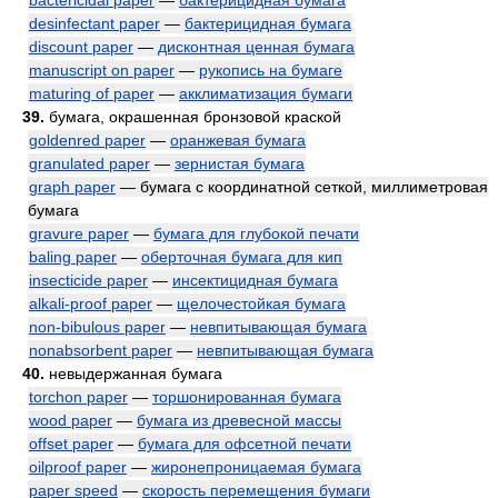
bactericidal paper
—
бактерицидная бумага
desinfectant paper
—
бактерицидная бумага
discount paper
—
дисконтная ценная бумага
manuscript on paper
—
рукопись на бумаге
maturing of paper
—
акклиматизация бумаги
39.
бумага, окрашенная бронзовой краской
goldenred paper
—
оранжевая бумага
granulated paper
—
зернистая бумага
graph paper
— бумага с координатной сеткой, миллиметровая
бумага
gravure paper
—
бумага для глубокой печати
baling paper
—
оберточная бумага для кип
insecticide paper
—
инсектицидная бумага
alkali-proof paper
—
щелочестойкая бумага
non-bibulous paper
—
невпитывающая бумага
nonabsorbent paper
—
невпитывающая бумага
40.
невыдержанная бумага
torchon paper
—
торшонированная бумага
wood paper
—
бумага из древесной массы
offset paper
—
бумага для офсетной печати
oilproof paper
—
жиронепроницаемая бумага
paper speed
—
скорость перемещения бумаги