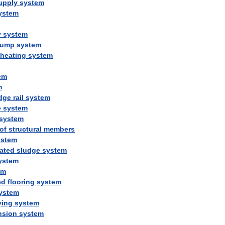
upply
system
ystem
y
system
ump
system
heating
system
em
m
dge
rail
system
e
system
system
of
structural
members
ystem
vated
sludge
system
ystem
em
ed
flooring
system
ystem
ying
system
nsion
system