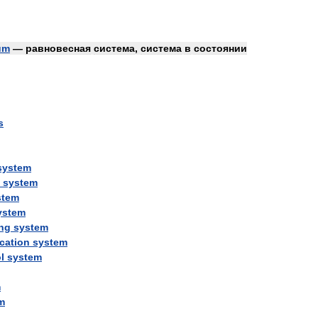
um
—
равновесная
система
,
система
в
состоянии
s
system
system
stem
ystem
ing
system
ication
system
l
system
m
m