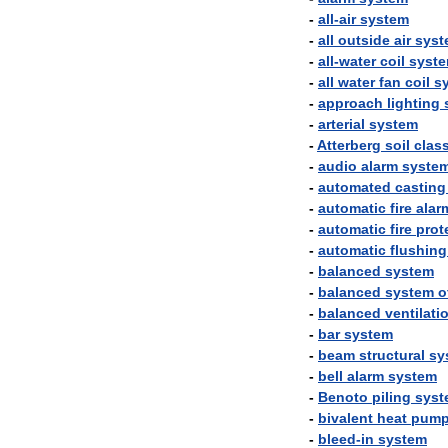
-
all
-
air
system
-
all
outside
air
syst
-
all
-
water
coil
syst
-
all
water
fan
coil
s
-
approach
lighting
-
arterial
system
-
Atterberg
soil
class
-
audio
alarm
syste
-
automated
casting
-
automatic
fire
alar
-
automatic
fire
prot
-
automatic
flushing
-
balanced
system
-
balanced
system
o
-
balanced
ventilati
-
bar
system
-
beam
structural
sy
-
bell
alarm
system
-
Benoto
piling
syst
-
bivalent
heat
pum
-
bleed
-
in
system