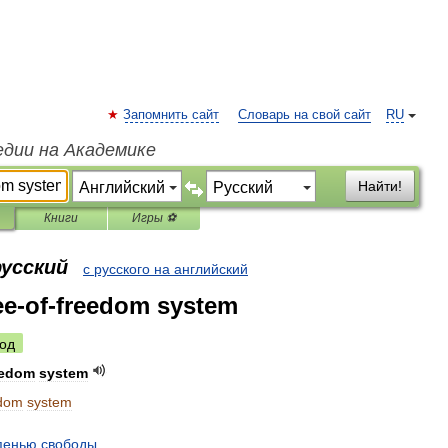
Запомнить сайт
Словарь на свой сайт
RU
едии на Академике
Найти!
Книги
Игры ⚽
русский
с русского на английский
ee-of-freedom system
од
eedom
system
edom
system
пенью
свободы