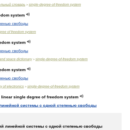
ельный
словарь
single
-
degree
-
of
-
freedom
system
>
edom
system
пенью
свободы
gree
of
freedom
system
eedom
system
пенью
свободы
and
space
dictionary
single
-
degree
-
of
-
freedom
system
>
eedom
system
пенью
свободы
ry
of
electronics
single
-
degree
-
of
-
freedom
system
>
linear
single
degree
of
freedom
system
линейной
системы
с
одной
степенью
свободы
ий
линейной
системы
с
одной
степенью
свободы