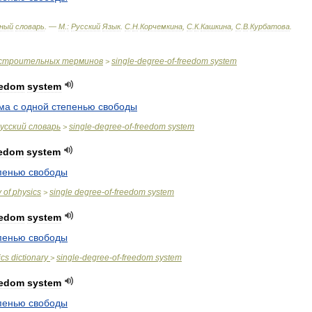
ный
словарь
. —
М
.
:
Русский
Язык
.
С
.
Н
.
Корчемкина
,
С
.
К
.
Кашкина
,
С
.
В
.
Курбатова
.
строительных
терминов
single
-
degree
-
of
-
freedom
system
>
eedom
system
ма
с
одной
степенью
свободы
усский
словарь
single
-
degree
-
of
-
freedom
system
>
eedom
system
пенью
свободы
y
of
physics
single
degree
-
of
-
freedom
system
>
eedom
system
пенью
свободы
ics
dictionary
single
-
degree
-
of
-
freedom
system
>
eedom
system
пенью
свободы