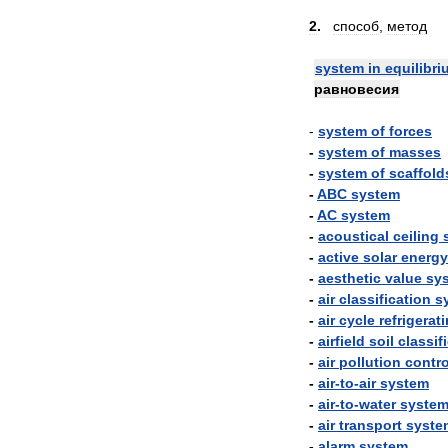
2
.
способ
,
метод
system
in
equilibri
равновесия
-
system
of
forces
-
system
of
masses
-
system
of
scaffold
-
ABC
system
-
AC
system
-
acoustical
ceiling
-
active
solar
energy
-
aesthetic
value
sy
-
air
classification
s
-
air
cycle
refrigerat
-
airfield
soil
classif
-
air
pollution
contro
-
air
-
to
-
air
system
-
air
-
to
-
water
syste
-
air
transport
syste
-
alarm
system