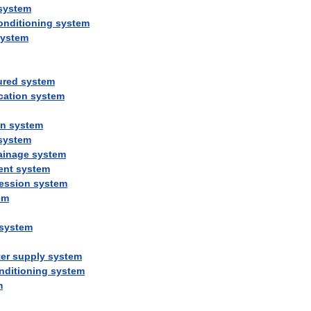
system
onditioning
system
system
ured
system
ication
system
on
system
system
ainage
system
ent
system
ession
system
em
system
er
supply
system
nditioning
system
m