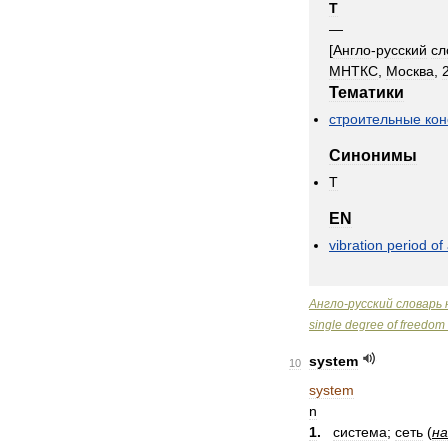
T
—
[
Англо
-
русский
сл
МНТКС
,
Москва
,
Тематики
строительные
кон
Синонимы
T
EN
vibration
period
of
Англо
-
русский
словарь
single
degree
of
freedom
system
10
system
n
1
.
система
;
сеть
(
на