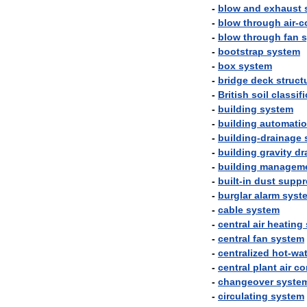
-
blow
and
exhaust
-
blow
through
air
-
c
-
blow
through
fan
-
bootstrap
system
-
box
system
-
bridge
deck
struct
-
British
soil
classif
-
building
system
-
building
automati
-
building
-
drainage
-
building
gravity
dr
-
building
managem
-
built
-
in
dust
suppr
-
burglar
alarm
syst
-
cable
system
-
central
air
heating
-
central
fan
system
-
centralized
hot
-
wat
-
central
plant
air
co
-
changeover
syste
-
circulating
system