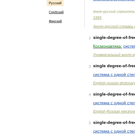
Русский
Англо
-
русский
строитель
Сербский
1995
.
Финский
Англо
-
русский
словарь
single
-
degree
-
of
-
fr
2
Космонавтика:
систе
Универсальный
англо
-
р
single
degree
-
of
-
fr
3
система
с
одной
сте
English
-
russian
dictionar
single
-
degree
-
of
-
fr
4
система
с
одной
сте
English
-
Russian
electron
single
-
degree
-
of
-
fr
5
система
с
одной
сте