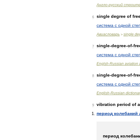
Англо
-
русский
строит
single
degree
of
fre
6
система
с
одной
сте
Авиасловарь
single
de
>
single
-
degree
-
of
-
fr
7
система
с
одной
сте
Englsh
-
Russian
aviation
single
-
degree
-
of
-
fr
8
система
с
одной
сте
English
-
Russian
dictiona
vibration
period
of
a
9
период
колебаний
период
колебан