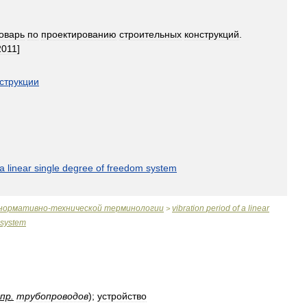
оварь
по
проектированию
строительных
конструкций
.
2011
]
струкции
a
linear
single
degree
of
freedom
system
нормативно
-
технической
терминологии
vibration
period
of
a
linear
>
system
пр
.
трубопроводов
);
устройство