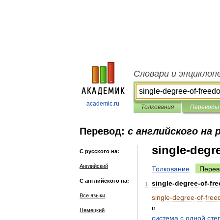
Словари и энциклоп
academic.ru
Толкования
Переводы
Перевод:
с английского на 
single-degr
С русского на:
Английский
Толкование
Перев
С английского на:
single
-
degree
-
of
-
fr
1
Все языки
single
-
degree
-
of
-
fre
n
Немецкий
система
с
одной
сте