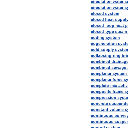
-
circulation
water
s
-
circulation
water
s
-
closed
system
-
closed
heat
-
suppl
-
closed
-
loop
heat
p
-
closed
-
type
steam
-
coding
system
-
cogeneration
syst
-
cold
supply
syste
-
collapsing
-
ring
bri
-
combined
drainag
-
combined
sewage
-
complanar
system
-
complanar
force
s
-
complete
-
mix
acti
-
composite
frame
s
-
compression
syst
-
concrete
suspend
-
constant
volume
s
-
continuous
conve
-
continuous
suspe
-
control
system