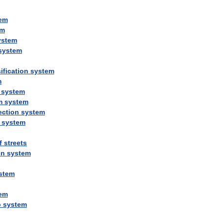
em
em
ystem
system
ification
system
m
system
m
system
ection
system
system
f
streets
on
system
stem
em
p
system