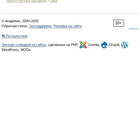
Suomi-venäjä sanakirja
aika
>
© Академик, 2000-2026
18+
Обратная связь:
Техподдержка
,
Реклама на сайте
👣 Путешествия
Экспорт словарей на сайты
, сделанные на PHP,
Joomla,
Drupal,
WordPress, MODx.