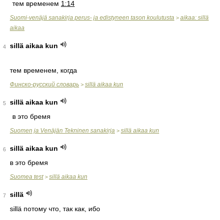
тем временем
1:14
Suomi-venäjä sanakirja perus- ja edistyneen tason koulutusta
aikaa: sillä
>
aikaa
sillä aikaa kun
4
тем временем, когда
Финско-русский словарь
sillä aikaa kun
>
sillä aikaa kun
5
в это бремя
Suomen ja Venäjän Tekninen sanakirja
sillä aikaa kun
>
sillä aikaa kun
6
в это бремя
Suomea test
sillä aikaa kun
>
sillä
7
sillä потому что, так как, ибо