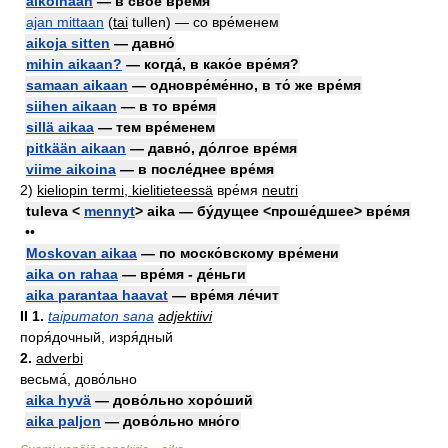
aikoinaan
— в своё вре́мя
ajan mittaan
(
tai
tullen) — со вре́менем
aikoja sitten
— давно́
mihin aikaan?
— когда́, в како́е вре́мя?
samaan aikaan
— одновре́ме́нно, в то́ же вре́мя
siihen aikaan
— в то вре́мя
sillä aikaa
— тем вре́менем
pitkään aikaan
— давно́, до́лгое вре́мя
viime aikoina
— в после́днее вре́мя
2)
kieliopin termi, kielitieteessä
вре́мя
neutri
tuleva <
mennyt
> aika — бу́дущее <проше́дшее> вре́мя
••
Moskovan aikaa
— по моско́вскому вре́мени
aika on rahaa
— вре́мя - де́ньги
aika parantaa haavat
— вре́мя ле́чит
II
1.
taipumaton sana
adjektiivi
поря́дочный, изря́дный
2.
adverbi
весьма́, дово́льно
aika hyvä
— дово́льно хоро́ший
aika paljon
— дово́льно мно́го