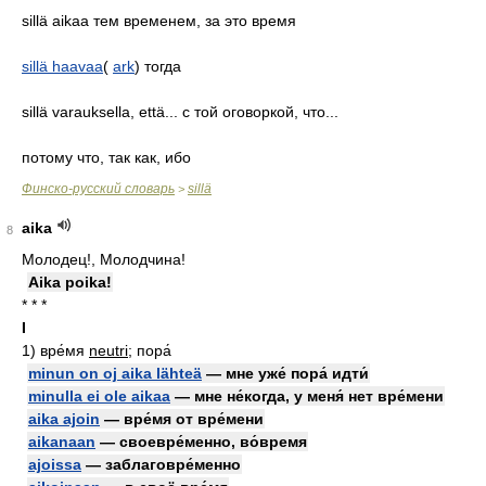
sillä aikaa тем временем, за это время
sillä haavaa
(
ark
) тогда
sillä varauksella, että... с той оговоркой, что...
потому что, так как, ибо
Финско-русский словарь
sillä
>
aika
8
Молодец!, Молодчина!
Aika poika!
* * *
I
1)
вре́мя
neutri
; пора́
minun on oj aika lähteä
— мне уже́ пора́ идти́
minulla ei ole aikaa
— мне не́когда, у меня́ нет вре́мени
aika ajoin
— вре́мя от вре́мени
aikanaan
— своевре́менно, во́время
ajoissa
— заблаговре́менно