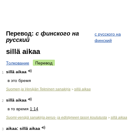
Перевод:
с финского на
с русского на
русский
финский
sillä aikaa
Толкование
Перевод
sillä aikaa
1
в это бремя
Suomen ja Venäjän Tekninen sanakirja
sillä aikaa
>
sillä aikaa
2
в то время
1:14
Suomi-venäjä sanakirja perus- ja edistyneen tason koulutusta
sillä aikaa
>
aikaa: sillä aikaa
3