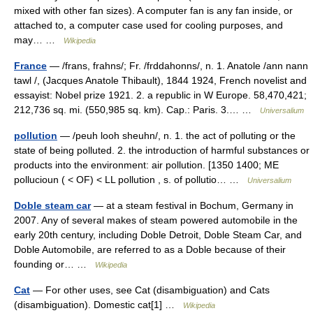
mixed with other fan sizes). A computer fan is any fan inside, or
attached to, a computer case used for cooling purposes, and
may… …
Wikipedia
France
— /frans, frahns/; Fr. /frddahonns/, n. 1. Anatole /ann nann
tawl /, (Jacques Anatole Thibault), 1844 1924, French novelist and
essayist: Nobel prize 1921. 2. a republic in W Europe. 58,470,421;
212,736 sq. mi. (550,985 sq. km). Cap.: Paris. 3.… …
Universalium
pollution
— /peuh looh sheuhn/, n. 1. the act of polluting or the
state of being polluted. 2. the introduction of harmful substances or
products into the environment: air pollution. [1350 1400; ME
pollucioun ( < OF) < LL pollution , s. of pollutio… …
Universalium
Doble steam car
— at a steam festival in Bochum, Germany in
2007. Any of several makes of steam powered automobile in the
early 20th century, including Doble Detroit, Doble Steam Car, and
Doble Automobile, are referred to as a Doble because of their
founding or… …
Wikipedia
Cat
— For other uses, see Cat (disambiguation) and Cats
(disambiguation). Domestic cat[1] …
Wikipedia