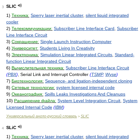
SLIC
3
1)
Техника:
Sperry laser inertial cluster
,
silent liquid integrated
cooler
2)
Телекоммуникации:
Subscriber Line Interface Card
,
Subscriber
Line Interface Circuit
3)
Сокращение:
Single-Launch Instruction Computer
4)
Университет:
Students Living In Creativity
5)
Электроника:
Simulation Linear Integrated Circuits
,
Standard-
function Linear Integrated Circuit
6)
Вычислительная техника:
Subscriber Line Interface Circuit
(
PBX
)
, Serial Link and Interrupt Controller
(
TSMP
,
Wyse
)
7)
Биотехнология:
Sequence- and ligation-independent cloning
8)
Сетевые технологии:
system licensed internal code
9)
Океанография:
Spills Leaks Investigations And Cleanups
10)
Расширение файла:
System Level Integration Circuit
,
System
Licensed Internal Code
(
IBM
)
Универсальный англо-русский словарь
SLIC
>
SLiC
4
1)
Техника:
Sperry laser inertial cluster
,
silent liquid integrated