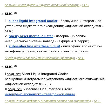
Большой англо-русский и русско-английский словарь
SLIC
>
SLIC
6
1.
silent liquid integrated cooler
- бесшумное интегральное
устройство жидкостного охлаждения; жидкостной охладитель
SLIC;
2.
Sperry laser inertial cluster
- лазерный гироблок
инерциальной системы наведения фирмы "Сперри";
3.
subscriber line interface circuit
- интерфейс абонентской
телефонной линии; схема стыка абонентской линии
Англо-русский словарь технических аббревиатур
SLIC
>
SLIC
7
I
сокр. от
Silent Liquid Integrated Cooler
бесшумное интегральное устройство жидкостного охлаждения,
жидкостной охладитель SLIC
II
сокр. от
Subscriber Line Interface Circuit
интерфейс абонентской телефонной линии
English-Russian dictionary of computer science and programming
SLIC
>