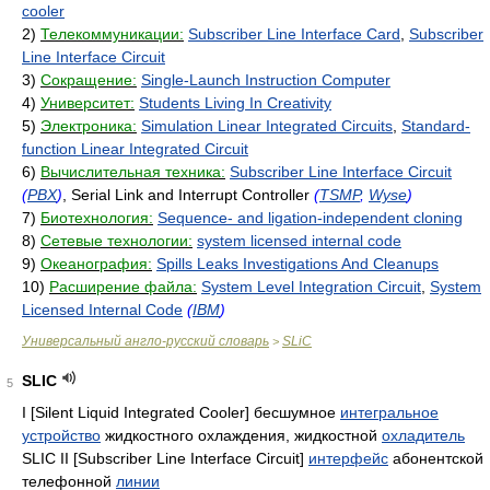
cooler
2)
Телекоммуникации:
Subscriber Line Interface Card
,
Subscriber
Line Interface Circuit
3)
Сокращение:
Single-Launch Instruction Computer
4)
Университет:
Students Living In Creativity
5)
Электроника:
Simulation Linear Integrated Circuits
,
Standard-
function Linear Integrated Circuit
6)
Вычислительная техника:
Subscriber Line Interface Circuit
(
PBX
)
, Serial Link and Interrupt Controller
(
TSMP
,
Wyse
)
7)
Биотехнология:
Sequence- and ligation-independent cloning
8)
Сетевые технологии:
system licensed internal code
9)
Океанография:
Spills Leaks Investigations And Cleanups
10)
Расширение файла:
System Level Integration Circuit
,
System
Licensed Internal Code
(
IBM
)
Универсальный англо-русский словарь
SLiC
>
SLIC
5
I [Silent Liquid Integrated Cooler] бесшумное
интегральное
устройство
жидкостного охлаждения, жидкостной
охладитель
SLIC II [Subscriber Line Interface Circuit]
интерфейс
абонентской
телефонной
линии