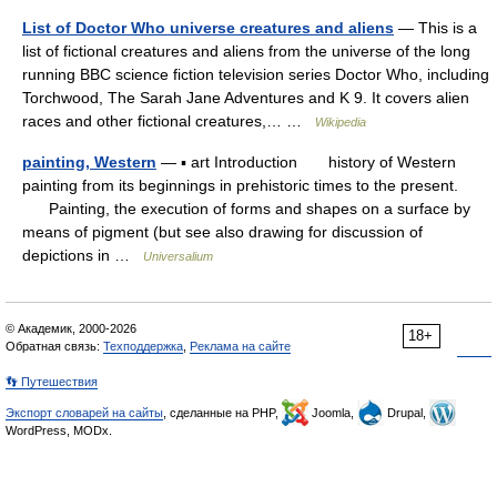
List of Doctor Who universe creatures and aliens
— This is a
list of fictional creatures and aliens from the universe of the long
running BBC science fiction television series Doctor Who, including
Torchwood, The Sarah Jane Adventures and K 9. It covers alien
races and other fictional creatures,… …
Wikipedia
painting, Western
— ▪ art Introduction history of Western
painting from its beginnings in prehistoric times to the present.
Painting, the execution of forms and shapes on a surface by
means of pigment (but see also drawing for discussion of
depictions in …
Universalium
© Академик, 2000-2026
18+
Обратная связь:
Техподдержка
,
Реклама на сайте
👣 Путешествия
Экспорт словарей на сайты
, сделанные на PHP,
Joomla,
Drupal,
WordPress, MODx.