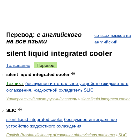
Перевод:
с английского
со всех языков на
на все языки
английский
silent liquid integrated cooler
Толкование
Перевод
silent liquid integrated cooler
1
Техника:
бесшумное интегральное устройство жидкостного
охлаждения
,
жидкостной охладитель SLIC
Универсальный англо-русский словарь
silent liquid integrated cooler
>
SLIC
2
silent liquid integrated cooler
бесшумное интегральное
устройство жидкостного охлаждения
English-Russian dictionary of computer abbreviations and terms
SLIC
>