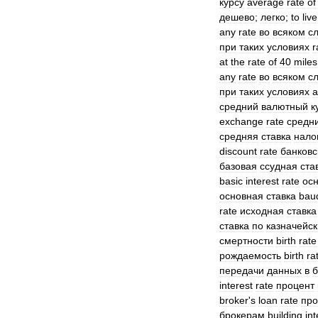
курсу
average
rate
of
дешево
;
легко
;
to
live
any
rate
во
всяком
с
при
таких
условиях
r
at
the
rate
of
40
miles
any
rate
во
всяком
с
при
таких
условиях
a
средний
валютный
к
exchange
rate
средн
средняя
ставка
нало
discount
rate
банковс
базовая
ссудная
ста
basic
interest
rate
ос
основная
ставка
bau
rate
исходная
ставка
ставка
по
казначейс
смертности
birth
rate
рождаемость
birth
ra
передачи
данных
в
б
interest
rate
процент
broker
'
s
loan
rate
про
брокерам
building
int