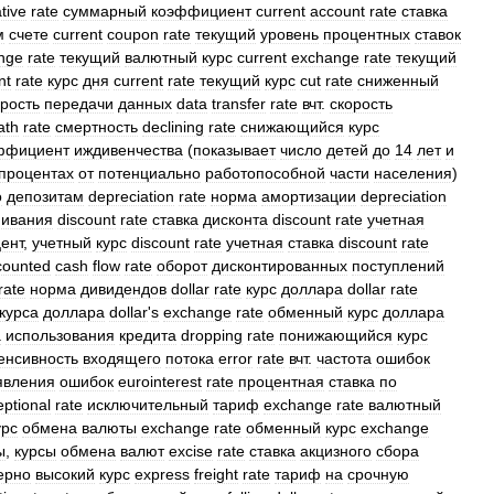
tive
rate
суммарный
коэффициент
current
account
rate
ставка
м
счете
current
coupon
rate
текущий
уровень
процентных
ставок
nge
rate
текущий
валютный
курс
current
exchange
rate
текущий
nt
rate
курс
дня
current
rate
текущий
курс
cut
rate
сниженный
орость
передачи
данных
data
transfer
rate
вчт
.
скорость
ath
rate
смертность
declining
rate
снижающийся
курс
ффициент
иждивенчества
(
показывает
число
детей
до
14
лет
и
процентах
от
потенциально
работопособной
части
населения
)
о
депозитам
depreciation
rate
норма
амортизации
depreciation
нивания
discount
rate
ставка
дисконта
discount
rate
учетная
ент
,
учетный
курс
discount
rate
учетная
ставка
discount
rate
counted
cash
flow
rate
оборот
дисконтированных
поступлений
rate
норма
дивидендов
dollar
rate
курс
доллара
dollar
rate
курса
доллара
dollar
'
s
exchange
rate
обменный
курс
доллара
а
использования
кредита
dropping
rate
понижающийся
курс
енсивность
входящего
потока
error
rate
вчт
.
частота
ошибок
явления
ошибок
eurointerest
rate
процентная
ставка
по
eptional
rate
исключительный
тариф
exchange
rate
валютный
урс
обмена
валюты
exchange
rate
обменный
курс
exchange
ы
,
курсы
обмена
валют
excise
rate
ставка
акцизного
сбора
ерно
высокий
курс
express
freight
rate
тариф
на
срочную