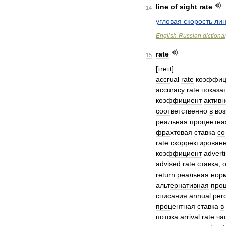
line
of
sight
rate
14
угловая
скорость
ли
English
-
Russian
dictiona
rate
15
[
̈ɪreɪt
]
accrual
rate
коэффиц
accuracy
rate
показа
коэффициент
активн
соответственно
в
во
реальная
процентна
фрахтовая
ставка
со
rate
скорректирован
коэффициент
adverti
advised
rate
ставка
,
return
реальная
нор
альтернативная
про
списания
annual
per
процентная
ставка
в
потока
arrival
rate
ча