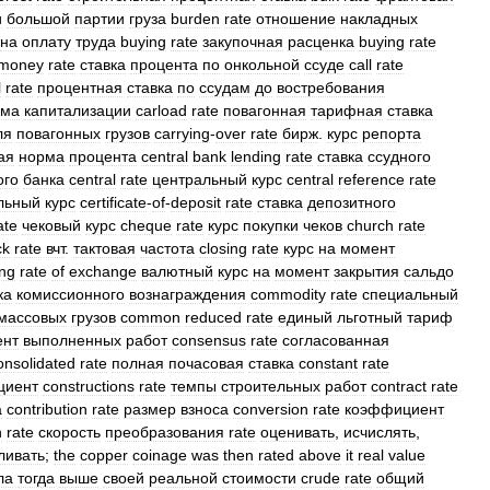
и
большой
партии
груза
burden
rate
отношение
накладных
на
оплату
труда
buying
rate
закупочная
расценка
buying
rate
money
rate
ставка
процента
по
онкольной
ссуде
call
rate
l
rate
процентная
ставка
по
ссудам
до
востребования
рма
капитализации
carload
rate
повагонная
тарифная
ставка
ля
повагонных
грузов
carrying
-
over
rate
бирж
.
курс
репорта
ая
норма
процента
central
bank
lending
rate
ставка
ссудного
ого
банка
central
rate
центральный
курс
central
reference
rate
льный
курс
certificate
-
of
-
deposit
rate
ставка
депозитного
ate
чековый
курс
cheque
rate
курс
покупки
чеков
church
rate
ck
rate
вчт
.
тактовая
частота
closing
rate
курс
на
момент
ing
rate
of
exchange
валютный
курс
на
момент
закрытия
сальдо
ка
комиссионного
вознаграждения
commodity
rate
специальный
массовых
грузов
common
reduced
rate
единый
льготный
тариф
ент
выполненных
работ
consensus
rate
согласованная
onsolidated
rate
полная
почасовая
ставка
constant
rate
циент
constructions
rate
темпы
строительных
работ
contract
rate
а
contribution
rate
размер
взноса
conversion
rate
коэффициент
n
rate
скорость
преобразования
rate
оценивать
,
исчислять
,
ливать
;
the
copper
coinage
was
then
rated
above
it
real
value
ла
тогда
выше
своей
реальной
стоимости
crude
rate
общий