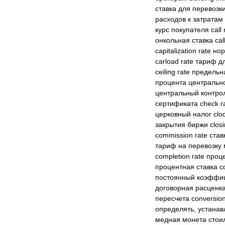
ставка
для
перевозк
расходов
к
затратам
курс
покупателя
call
онкольная
ставка
cal
capitalization
rate
но
carload
rate
тариф
д
ceiling
rate
предельн
процента
центральн
центральный
контро
сертификата
check
r
церковный
налог
clo
закрытия
биржи
clos
commission
rate
став
тариф
на
перевозку
completion
rate
проц
процентная
ставка
c
постоянный
коэффи
договорная
расценк
пересчета
conversio
определять
,
устанав
медная
монета
стои