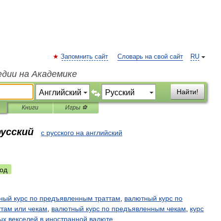
Запомнить сайт
Словарь на свой сайт
RU
едии на Академике
Найти!
Книги
Игры ⚽
русский
с русского на английский
од
ный
курс
по
предъявленным
траттам
,
валютный
курс
по
ттам
или
чекам
,
валютный
курс
по
предъявленным
чекам
,
курс
ых
векселей
в
иностранной
валюте