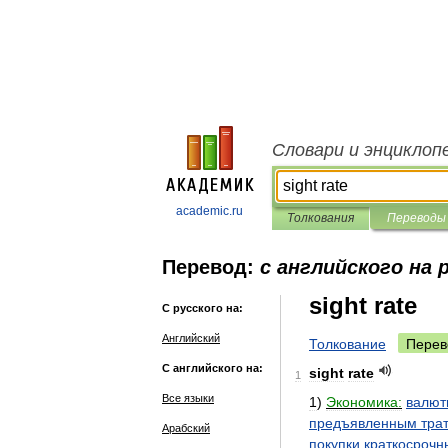
Словари и энциклоп
academic.ru
Толкования
Переводы
Перевод:
с английского на 
sight rate
С русского на:
Английский
Толкование
Перев
С английского на:
sight
rate
1
Все языки
1
)
Экономика:
валют
предъявленным
тра
Арабский
покупки
краткосрочн