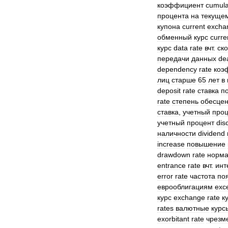
коэффициент
cumula
процента
на
текуще
купона
current
excha
обменный
курс
curre
курс
data
rate
вчт
.
ск
передачи
данных
de
dependency
rate
коэ
лиц
старше
65
лет
в
deposit
rate
ставка
п
rate
степень
обесце
ставка
,
учетный
проц
учетный
процент
dis
наличности
dividend
increase
повышение
drawdown
rate
норм
entrance
rate
вчт
.
инт
error
rate
частота
по
еврооблигациям
exc
курс
exchange
rate
к
rates
валютные
курс
exorbitant
rate
чрезм