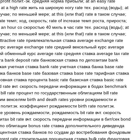
profit
полит
.-
эк
.
средняя
норма
прибыли
;
at
an
easy
rate
at
a
high
rate
жить
на
широкую
ногу
rate
тех
.
расход
(
воды
);
at
лучае
;
по
меньшей
мере
;
at
this
(
или
that
)
rate
в
таком
случае
;
ate
темп
;
ход
,
скорость
;
rate
of
increase
темп
роста
,
прироста
;
an
hour
со
скоростью
40
миль
в
час
rate
тех
.
расход
(
воды
);
at
лучае
;
по
меньшей
мере
;
at
this
(
или
that
)
rate
в
таком
случае
;
ttractive
rate
привлекательная
ставка
average
exchange
rate
урс
average
exchange
rate
средний
вексельный
курс
average
ий
обменный
курс
average
rate
средняя
ставка
average
tax
rate
га
bank
deposit
rate
банковская
ставка
по
депозитам
bank
кая
учетная
ставка
bank
rate
учетная
ставка
банка
base
rate
вка
банков
base
rate
базовая
ставка
base
rate
тарифная
ставка
новная
ставка
процента
basic
rate
базисная
ставка
basic
rate
d
rate
вчт
.
скорость
передачи
информации
в
бодах
benchmark
bill
rate
процент
по
государственным
облигациям
bill
rate
ким
векселям
birth
and
death
rates
уровни
рождаемости
и
полит
.
эк
.
коэффициент
рождаемости
birth
rate
полит
.
эк
.
te
уровень
рождаемости
,
рождаемость
bit
rate
вчт
.
скорость
итах
bit
rate
вчт
.
скорость
передачи
информации
в
бит
/
сек
bond
по
облигации
bonus
rate
ставка
дополнительного
дивиденда
центная
ставка
банков
по
ссудам
до
востребования
фондовым
erest
rate
строительная
процентная
ставка
bulk
rate
фрахтовая