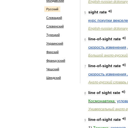
Молдавский
English
-
russian
dctionary
Русский
sight
rate
5
Словацкий
курс
покупки
вексел
Словенский
English
-
russian
dctionary
Турецкий
line
-
of
-
sight
rate
6
Украинский
скорость
изменения
Финский
Большой
англо
-
русский
Французский
line
-
of
-
sight
rate
7
Чешский
скорость
изменения
Шведский
Англо
-
русский
словарь
line
of
sight
rate
8
Космонавтика:
углов
Универсальный
англо
-
р
line
-
of
-
sight
rate
9
1
)
Техника:
скорость