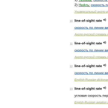
2
)
Нефть:
скорость
п
Универсальный
англо
-
р
line
-
of
-
sight
rate
10
скорость
по
линии
в
Англо
-
русский
словарь
line
-
of
-
sight
rate
11
скорость
по
линии
в
Англо
-
русский
словарь
line
-
of
-
sight
rate
12
скорость
по
линии
в
English
-
Russian
dictiona
line
-
of
-
sight
rate
13
угловая
скорость
пе
Englsh
-
Russian
aviation