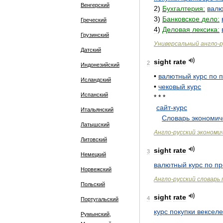
Венгерский
2
)
Бухгалтерия:
вал
3
)
Банковское
дело:
Греческий
4
)
Деловая
лексика:
Грузинский
Универсальный
англо
-
р
Датский
sight
rate
2
Индонезийский
•
валютный
курс
по
п
Исландский
•
чековый
курс
Испанский
* * *
сайт
-
курс
Итальянский
.
.
Словарь
экономич
Латышский
Англо
-
русский
экономи
Литовский
sight
rate
3
Немецкий
валютный
курс
по
пр
Норвежский
Англо
-
русский
словарь
Польский
sight
rate
4
Португальский
курс
покупки
вексел
Румынский,