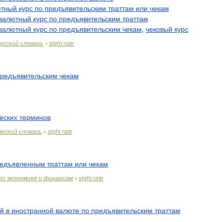
ютный
курс
по
предъявительским
траттам
или
чекам
валютный
курс
по
предъявительским
траттам
валютный
курс
по
предъявительским
чекам
,
чековый
курс
усский
словарь
sight
rate
>
редъявительским
чекам
еских
терминов
.
ческий
словарь
sight
rate
>
едъявленным
траттам
или
чекам
по
экономике
и
финансам
sight
rate
>
ей
в
иностранной
валюте
по
предъявительским
траттам