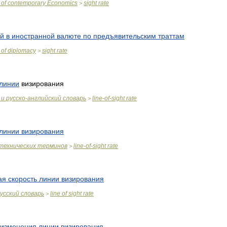
of
contemporary
Economics
sight
rate
>
ей
в
иностранной
валюте
по
предъявительским
траттам
of
diplomacy
sight
rate
>
линии
визирования
и
русско
-
английский
словарь
line
-
of
-
sight
rate
>
линии
визирования
технических
терминов
line
-
of
-
sight
rate
>
ая
скорость
линии
визирования
усский
словарь
line
of
sight
rate
>
изменения
линии
визирования