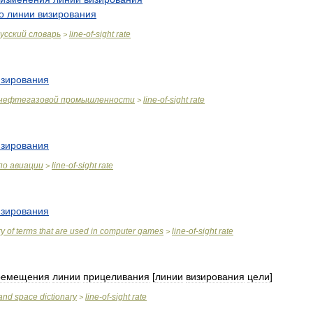
о
линии
визирования
усский
словарь
line
-
of
-
sight
rate
>
изирования
нефтегазовой
промышленности
line
-
of
-
sight
rate
>
изирования
по
авиации
line
-
of
-
sight
rate
>
изирования
ry
of
terms
that
are
used
in
computer
games
line
-
of
-
sight
rate
>
ремещения
линии
прицеливания
[
линии
визирования
цели
]
and
space
dictionary
line
-
of
-
sight
rate
>