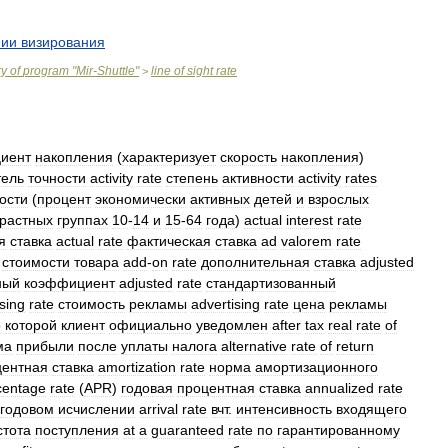
нии
визирования
ry
of
program
"
Mir
-
Shuttle
"
line
of
sight
rate
>
иент
накопления
(
характеризует
скорость
накопления
)
тель
точности
activity
rate
степень
активности
activity
rates
ости
(
процент
экономически
активных
детей
и
взрослых
зрастных
группах
10
-
14
и
15
-
64
года
)
actual
interest
rate
я
ставка
actual
rate
фактическая
ставка
ad
valorem
rate
стоимости
товара
add
-
on
rate
дополнительная
ставка
adjusted
ный
коэффициент
adjusted
rate
стандартизованный
sing
rate
стоимость
рекламы
advertising
rate
цена
рекламы
о
которой
клиент
официально
уведомлен
after
tax
real
rate
of
ма
прибыли
после
уплаты
налога
alternative
rate
of
return
центная
ставка
amortization
rate
норма
амортизационного
centage
rate
(
APR
)
годовая
процентная
ставка
annualized
rate
годовом
исчислении
arrival
rate
вчт
.
интенсивность
входящего
стота
поступления
at
a
guaranteed
rate
по
гарантированному