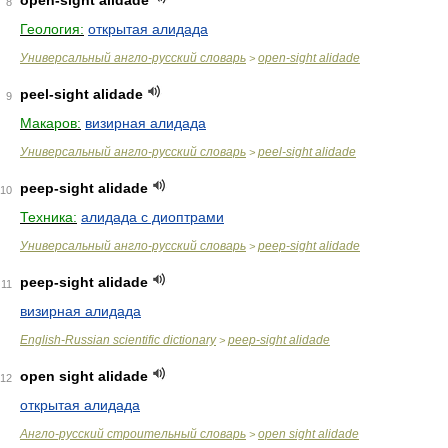
open-sight alidade
8
Геология:
открытая алидада
Универсальный англо-русский словарь
open-sight alidade
>
peel-sight alidade
9
Макаров:
визирная алидада
Универсальный англо-русский словарь
peel-sight alidade
>
peep-sight alidade
10
Техника:
алидада с диоптрами
Универсальный англо-русский словарь
peep-sight alidade
>
peep-sight alidade
11
визирная алидада
English-Russian scientific dictionary
peep-sight alidade
>
open sight alidade
12
открытая алидада
Англо-русский строительный словарь
open sight alidade
>