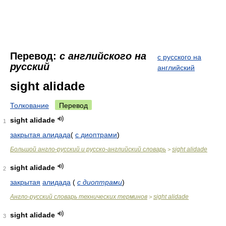
Перевод:
с английского на
с русского на
русский
английский
sight alidade
Толкование
Перевод
sight alidade
1
закрытая алидада
(
с диоптрами
)
Большой англо-русский и русско-английский словарь
sight alidade
>
sight alidade
2
закрытая
алидада
(
с диоптрами
)
Англо-русский словарь технических терминов
sight alidade
>
sight alidade
3