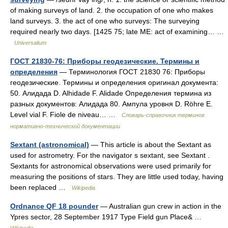
of making surveys of land. 2. the occupation of one who makes
land surveys. 3. the act of one who surveys: The surveying
required nearly two days. [1425 75; late ME: act of examining… …
Universalium
ГОСТ 21830-76: Приборы геодезические. Термины и
определения
— Терминология ГОСТ 21830 76: Приборы
геодезические. Термины и определения оригинал документа:
50. Алидада D. Alhidade F. Alidade Определения термина из
разных документов: Алидада 80. Ампула уровня D. Röhre E.
Level vial F. Fiole de niveau… …
Словарь-справочник терминов
нормативно-технической документации
Sextant (astronomical)
— This article is about the Sextant as
used for astrometry. For the navigator s sextant, see Sextant .
Sextants for astronomical observations were used primarily for
measuring the positions of stars. They are little used today, having
been replaced …
Wikipedia
Ordnance QF 18 pounder
— Australian gun crew in action in the
Ypres sector, 28 September 1917 Type Field gun Place& …