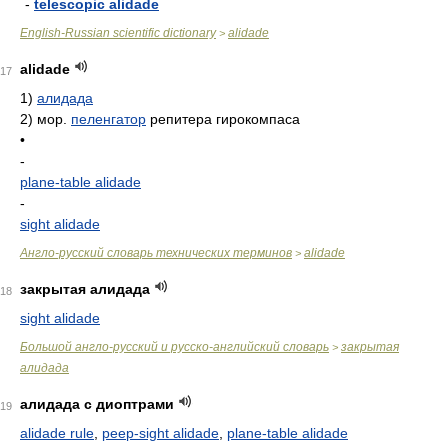
-
telescopic alidade
English-Russian scientific dictionary
alidade
>
alidade
17
1)
алидада
2)
мор.
пеленгатор
репитера гирокомпаса
•
-
plane-table alidade
-
sight alidade
Англо-русский словарь технических терминов
alidade
>
закрытая алидада
18
sight alidade
Большой англо-русский и русско-английский словарь
закрытая
>
алидада
алидада с диоптрами
19
alidade rule
,
peep-sight alidade
,
plane-table alidade