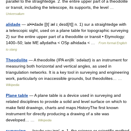
parallel to the straightedge. 2. the entire upper part of a theodolite
or transit, including the telescope, its supports, the level …
Universalium
alidade
— al•i•dade [[t]ˈæl ɪˌdeɪd[/t]] n. 1) sur a straightedge with
a telescopic sight, used on a plane table for topographic surveying
2) sur the entire upper part of a theodolite or transit • Etymology:
1400–50; late ME allydatha < OSp alhidada < …
From formal English
to slang
Theodolite
— A theodolite (IPA en|θiːˈɒdəlаɪt) is an instrument for
measuring both horizontal and vertical angles, as used in
triangulation networks. It is a key tool in surveying and engineering
work, particularly on inaccessible grounds, but theodolites… …
Wikipedia
Plane table
— A plane table is a device used in surveying and
related disciplines to provide a solid and level surface on which to
make field drawings, charts and maps.HistoryThe first known
instrument for directly producing a drawing of a site was
developed… …
Wikipedia
surveying
— /seuhr vay ing/, n. 1. the science or scientific method