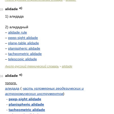
alidade
15
1) алидада
2) алидадный
–
alidade rule
–
peep-sight alidade
–
plane-table alidade
–
planispheric alidade
–
tacheometric alidade
–
telescopic alidade
Англо-русский технический словарь
alidade
>
alidade
16
топогр.
алидада
(
часть угломерных геодезических и
астрономических инструментов
)
-
peep-sight alidade
-
planispheric alidade
-
tacheometric alidade