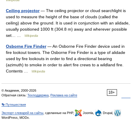
Wikipedia
Ceiling projector
— The ceiling projector or cloud searchlight is
used to measure the height of the base of clouds (called the
ceiling) above the ground. It is used in conjunction with an alidade,
usually positioned 1000 ft (304.8 m) away and wherever possible
set… …
Wikipedia
Osborne Fire Finder
— An Osborne Fire Finder device used in
fire lookout towers. The Osborne Fire Finder is a type of alidade
used by fire lookouts in order to find a directional bearing
(azimuth) to smoke in order to alert fire crews to a wildland fire.
Contents …
Wikipedia
© Академик, 2000-2026
18+
Обратная связь:
Техподдержка
,
Реклама на сайте
👣 Путешествия
Экспорт словарей на сайты
, сделанные на PHP,
Joomla,
Drupal,
WordPress, MODx.