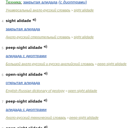
Техника:
закрытая алидада
(с диоптрами)
Универсальный англо-русский словарь
sight alidade
>
sight alidade
4
закрытая алидада
Англо-русский строительный словарь
sight alidade
>
peep-sight alidade
5
алидада с диоптрами
Большой англо-русский и русско-английский словарь
peep-sight alidade
>
open-sight alidade
6
открытая алидада
English-Russian dictionary of geology
open-sight alidade
>
peep-sight alidade
7
алидада с диоптрами
Англо-русский технический словарь
peep-sight alidade
>