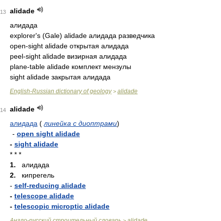
alidade
13
алидада
explorer's (Gale) alidade алидада разведчика
open-sight alidade открытая алидада
peel-sight alidade визирная алидада
plane-table alidade комплект мензулы
sight alidade закрытая алидада
English-Russian dictionary of geology
alidade
>
alidade
14
алидада
(
линейка с диоптрами
)
-
open sight alidade
-
sight alidade
* * *
1.
алидада
2.
кипрегель
-
self-reducing alidade
-
telescope alidade
-
telescopic microptic alidade
Англо-русский строительный словарь
alidade
>