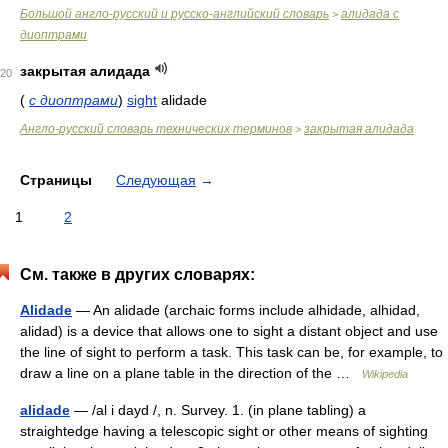
Большой англо-русский и русско-английский словарь
алидада с
>
диоптрами
закрытая алидада
20
(
с диоптрами
)
sight
alidade
Англо-русский словарь технических терминов
закрытая алидада
>
Страницы
Следующая
→
1
2
См. также в других словарях:
Alidade
— An alidade (archaic forms include alhidade, alhidad,
alidad) is a device that allows one to sight a distant object and use
the line of sight to perform a task. This task can be, for example, to
draw a line on a plane table in the direction of the …
Wikipedia
alidade
— /al i dayd /, n. Survey. 1. (in plane tabling) a
straightedge having a telescopic sight or other means of sighting