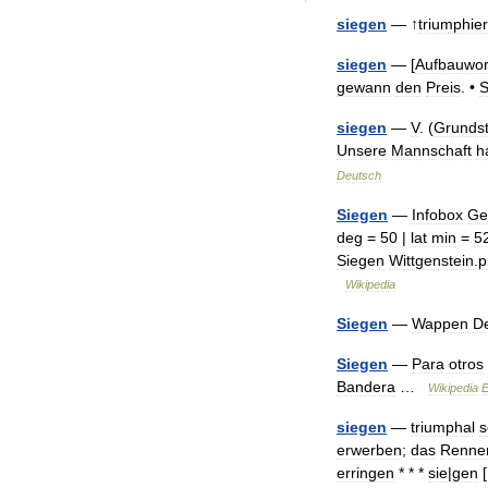
siegen
— ↑
triumphie
siegen
— [
Aufbauwor
gewann
den
Preis
. •
S
siegen
—
V
. (
Grundst
Unsere
Mannschaft
h
Deutsch
Siegen
—
Infobox
Ge
deg
=
50
|
lat
min
=
5
Siegen
Wittgenstein
.
p
Wikipedia
Siegen
—
Wappen
De
Siegen
—
Para
otros
Bandera
…
Wikipedia
E
siegen
—
triumphal
s
erwerben
;
das
Renne
erringen
* * *
sie
|
gen