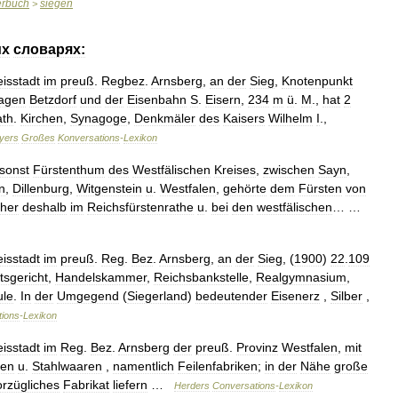
erbuch
siegen
>
их
словарях:
eisstadt
im
preuß
.
Regbez
.
Arnsberg
,
an
der
Sieg
,
Knotenpunkt
agen
Betzdorf
und
der
Eisenbahn
S
.
Eisern
,
234
m
ü
.
M
.,
hat
2
ath
.
Kirchen
,
Synagoge
,
Denkmäler
des
Kaisers
Wilhelm
I
.,
yers
Großes
Konversations
-
Lexikon
sonst
Fürstenthum
des
Westfälischen
Kreises
,
zwischen
Sayn
,
in
,
Dillenburg
,
Witgenstein
u
.
Westfalen
,
gehörte
dem
Fürsten
von
her
deshalb
im
Reichsfürstenrathe
u
.
bei
den
westfälischen
… …
eisstadt
im
preuß
.
Reg
.
Bez
.
Arnsberg
,
an
der
Sieg
, (
1900
)
22
.
109
sgericht
,
Handelskammer
,
Reichsbankstelle
,
Realgymnasium
,
ule
.
In
der
Umgegend
(
Siegerland
)
bedeutender
Eisenerz
,
Silber
,
tions
-
Lexikon
eisstadt
im
Reg
.
Bez
.
Arnsberg
der
preuß
.
Provinz
Westfalen
,
mit
sen
u
.
Stahlwaaren
,
namentlich
Feilenfabriken
;
in
der
Nähe
große
orzügliches
Fabrikat
liefern
…
Herders
Conversations
-
Lexikon