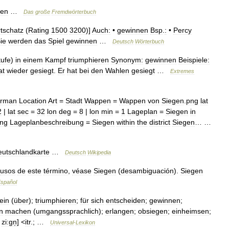
ren
…
Das
große
Fremdwörterbuch
tschatz
(
Rating
1500
3200
)]
Auch:
•
gewinnen
Bsp
.
:
•
Percy
ie
werden
das
Spiel
gewinnen
…
Deutsch
Wörterbuch
ufe
)
in
einem
Kampf
triumphieren
Synonym:
gewinnen
Beispiele:
at
wieder
gesiegt
.
Er
hat
bei
den
Wahlen
gesiegt
…
Extremes
rman
Location
Art
=
Stadt
Wappen
=
Wappen
von
Siegen
.
png
lat
2
|
lat
sec
=
32
lon
deg
=
8
|
lon
min
=
1
Lageplan
=
Siegen
in
ng
Lageplanbeschreibung
=
Siegen
within
the
district
Siegen
… …
utschlandkarte
…
Deutsch
Wikipedia
usos
de
este
término
,
véase
Siegen
(
desambiguación
).
Siegen
spañol
ein
(
über
);
triumphieren
;
für
sich
entscheiden
;
gewinnen
;
n
machen
(
umgangssprachlich
);
erlangen
;
obsiegen
;
einheimsen
;
[
zi:gn̩
] <
itr
.; …
Universal
-
Lexikon