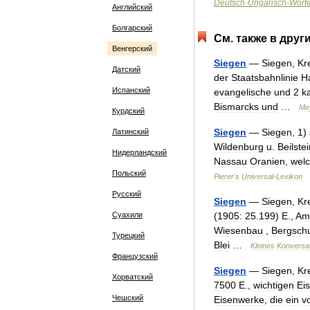
Deutsch
-
Ungarisch
-
Wört
Английский
Болгарский
См
.
также
в
друг
Венгерский
Siegen
—
Siegen
,
Kr
Датский
der
Staatsbahnlinie
H
Испанский
evangelische
und
2
k
Bismarcks
und
…
Me
Курдский
Siegen
—
Siegen
,
1
)
Латинский
Wildenburg
u
.
Beilste
Нидерландский
Nassau
Oranien
,
welc
Польский
Pierer
'
s
Universal
-
Lexikon
Русский
Siegen
—
Siegen
,
Kr
Суахили
(
1905:
25
.
199
)
E
.,
Amt
Wiesenbau
,
Bergsch
Турецкий
Blei
…
Kleines
Konversa
Французский
Siegen
—
Siegen
,
Kr
Хорватский
7500
E
.,
wichtigen
Ei
Чешский
Eisenwerke
,
die
ein
v