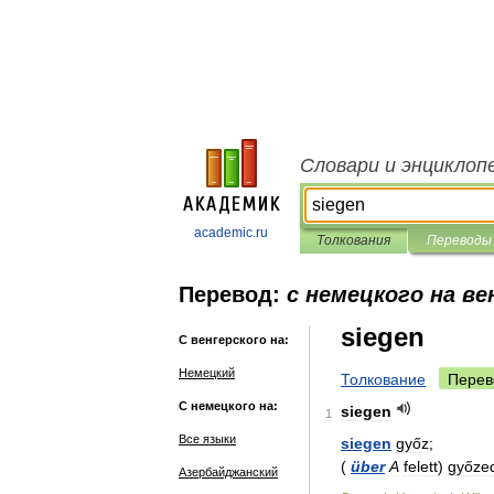
Словари и энциклоп
academic.ru
Толкования
Переводы
Перевод:
с немецкого на ве
siegen
С венгерского на:
Немецкий
Толкование
Перев
С немецкого на:
siegen
1
Все языки
siegen
győz
;
(
über
A
felett
)
győze
Азербайджанский