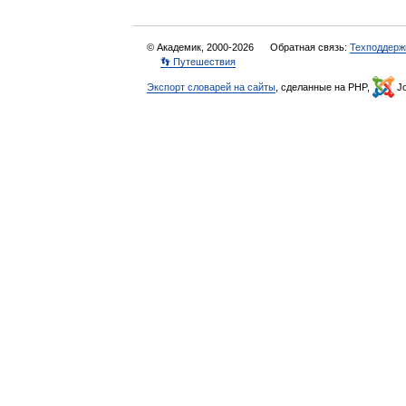
© Академик, 2000-2026
Обратная связь:
Техподдерж
👣 Путешествия
Экспорт словарей на сайты
, сделанные на PHP,
Jo