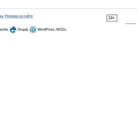
ка
,
Реклама на сайте
18+
omla,
Drupal,
WordPress, MODx.