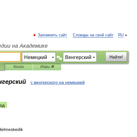
Запомнить сайт
Словарь на свой сайт
RU
едии на Академике
Найти!
Книги
Игры ⚽
нгерский
с венгерского на немецкий
од
delmeskedik