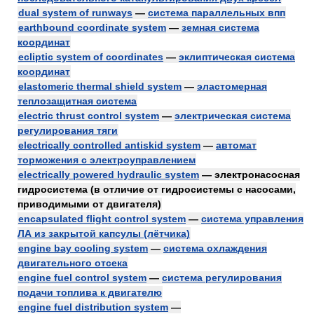
dual system of runways
—
система параллельных впп
earthbound coordinate system
—
земная система
координат
ecliptic system of coordinates
—
эклиптическая система
координат
elastomeric thermal shield system
—
эластомерная
теплозащитная система
electric thrust control system
—
электрическая система
регулирования тяги
electrically controlled antiskid system
—
автомат
торможения с электроуправлением
electrically powered hydraulic system
— электронасосная
гидросистема (в отличие от гидросистемы с насосами,
приводимыми от двигателя)
encapsulated flight control system
—
система управления
ЛА из закрытой капсулы (лётчика)
engine bay cooling system
—
система охлаждения
двигательного отсека
engine fuel control system
—
система регулирования
подачи топлива к двигателю
engine fuel distribution system
—