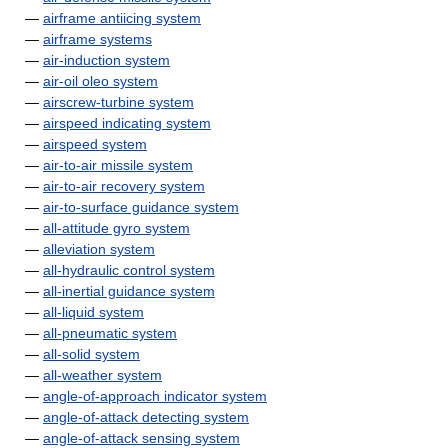
—
airframe antiicing system
—
airframe systems
—
air-induction system
—
air-oil oleo system
—
airscrew-turbine system
—
airspeed indicating system
—
airspeed system
—
air-to-air missile system
—
air-to-air recovery system
—
air-to-surface guidance system
—
all-attitude gyro system
—
alleviation system
—
all-hydraulic control system
—
all-inertial guidance system
—
all-liquid system
—
all-pneumatic system
—
all-solid system
—
all-weather system
—
angle-of-approach indicator system
—
angle-of-attack detecting system
—
angle-of-attack sensing system