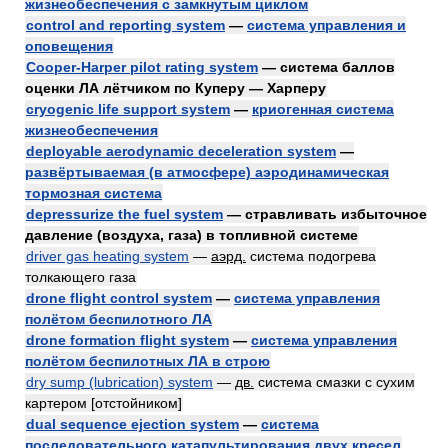
жизнеобеспечения с замкнутым циклом
control and reporting system
—
система управления и
оповещения
Cooper-Harper pilot rating system
— система баллов
оценки ЛА лётчиком по Куперу — Харперу
cryogenic life support system
—
криогенная система
жизнеобеспечения
deployable aerodynamic deceleration system
—
развёртываемая (в атмосфере) аэродинамическая
тормозная система
depressurize the fuel system
— стравливать избыточное
давление (воздуха, газа) в топливной системе
driver gas heating system
—
аэрд.
система подогрева
толкающего газа
drone flight control system
—
система управления
полётом беспилотного ЛА
drone formation flight system
—
система управления
полётом беспилотных ЛА в строю
dry sump (lubrication) system
—
дв.
система смазки с сухим
картером [отстойником]
dual sequence ejection system
—
система
последовательного катапультирования двух кресел