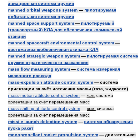
авиационная система оружия
manned orbital weapons system
—
пилотируемая
орбитальная система оружия
manned space support system
—
пилотируемый
(транспортный) КЛА для обеспечения космической
станции
manned spacecraft environmental control system
—
система жизнеобеспечения экипажа КЛА
manned strategic weapon system
—
пилотируемая система
оружия стратегического назначения
mass flow measuring system
—
система измерения
массового расхода
mass-expulsion attitude control system
— система
ориентации за счёт истечения массы (газа, жидкости)
mass-motion attitude control system
—
ксм.
система
ориентации за счёт перемещения масс
mass-shifting attitude control system
—
ксм.
система
ориентации за счёт перемещения масс
missile launch detection system
—
система обнаружения
пуска ракет
monopropellant rocket propulsion system
— двигательная