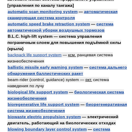
[управления по каналу тангажа]
automatic scan monitoring system
—
автоматическая
сканирующая система контроля
automatic speed brake retraction system
—
система
автоматической уборки воздушных тормозов
B.L.C. high-lift system — система управления
пограничным слоем для повышения подъёмной силы
(крыла)
backpack life support system
—
ксм.
ранцевая система
жизнеобеспечения
ballistic missile early warning system
—
система дальнего
обнаружения баллистических ракет
beam-rider (control, guidance) system —
ркт.
система
наведения по лучу
biological life support system
—
биологическая система
жизнеобеспечения
bioregenerative life support system
—
биорегенеративная
система жизнеобеспечения
biowaste electric propulsion system
— электрический
двигатель, работающий на биологических отходах
blowing boundary layer control system
—
система