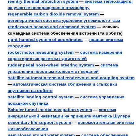
reentry thermal protection system
—
система теплозащиты
на участке возвращения в атмосферу
regenerable carbon dioxide removal system
—
регенеративная система удаления углекислого газа
rendezvous beacon and command system
— маячно-
командная система обеспечения встречи («а орбите)
right-handed system of coordinates
—
правая система
координат
rocket motor measuring system
—
система измерения
характеристик ракетных двигателей
rudder pedal nose-wheel steering system
—
система
управления носовым колесом от педалей
satellite automatic terminal rendezvous and coupling system
—
автоматическая система сближения и стыковки
спутников на орбите
satellite landing control system
—
система управления
посадкой спутника
Schuler tuned inertial navigation system
—
система
инерциальной навигации на принципе маятника Шулера
secondary life support system
—
вспомогательная система
жизнеобеспечения
semiclosed stored water system
—
система обеспечения