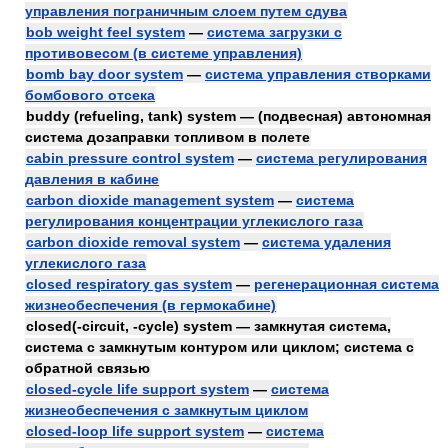
управления пограничным слоем путем сдува
bob weight feel system
—
система загрузки с
противовесом (в системе управления)
bomb bay door system
—
система управления створками
бомбового отсека
buddy (refueling, tank) system — (подвесная) автономная
система дозаправки топливом в полете
cabin pressure control system
—
система регулирования
давления в кабине
carbon dioxide management system
—
система
регулирования концентрации углекислого газа
carbon dioxide removal system
—
система удаления
углекислого газа
closed respiratory gas system
—
регенерационная система
жизнеобеспечения (в гермокабине)
closed(-circuit, -cycle) system — замкнутая система,
система с замкнутым контуром или циклом; система с
обратной связью
closed-cycle life support system
—
система
жизнеобеспечения с замкнутым циклом
closed-loop life support system
—
система