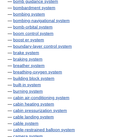
—
bomb guidance system
—
bombardment system
—
bombing system
—
bombing-navigational system
—
bomb-orbital system
—
boom control system
—
boost er system
—
boundary-layer control system
—
brake system
—
braking system
—
breather system
—
breathing-oxygen system
—
building block system
—
built-in system
—
burning system
—
cabin air-conditioning system
—
cabin heating system
—
cabin pressurization system
—
cable landing system
—
cable system
—
cable-restrained balloon system
—
camera system