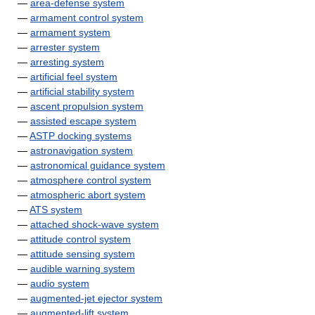
—
area-defense system
—
armament control system
—
armament system
—
arrester system
—
arresting system
—
artificial feel system
—
artificial stability system
—
ascent propulsion system
—
assisted escape system
—
ASTP docking systems
—
astronavigation system
—
astronomical guidance system
—
atmosphere control system
—
atmospheric abort system
—
ATS system
—
attached shock-wave system
—
attitude control system
—
attitude sensing system
—
audible warning system
—
audio system
—
augmented-jet ejector system
—
augmented-lift system