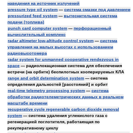
наведения на источник излучений
pressure type oil system
—
система смазки под давлением
pressurized feed system
—
вытеснительная система
подачи (топлива)
punch card computer system
—
перфорационный
вычислительный комплекс
radar altimeter low-altitude control system
—
система
управления на малых высотах с использованием
радиовысотомера
radar system for unmanned cooperative rendezvous in
space
— радиолокационная система для обеспечения
встречи (на орбите) беспилотных кооперируемых КЛА
range and orbit determination system
— система
определения дальностей [расстояний] и орбит
real-time telemetry processing system
—
система
обработки радиотелеметрических данных в реальном
масштабе времени
recuperative cycle regenerable carbon dioxide removal
system
— система удаления углекислого газа с
регенерацией поглотителя, работающая по
рекуперативному циклу