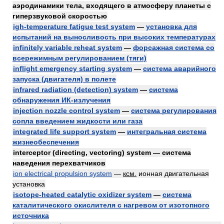
аэродинамики тела, входящего в атмосферу планеты с
гиперзвуковой скоростью
igh-temperature fatigue test system
—
установка для
испытаний на выносливость при высоких температурах
infinitely variable reheat system
—
форсажная система со
всережимным регулированием (тяги)
inflight emergency starting system
—
система аварийного
запуска (двигателя) в полете
infrared radiation (detection) system
—
система
обнаружения ИК-излучения
injection nozzle control system
—
система регулирования
сопла введением жидкости или газа
integrated life support system
—
интегральная система
жизнеобеспечения
interceptor (directing, vectoring) system — система
наведения перехватчиков
ion electrical propulsion system
—
ксм.
ионная двигательная
установка
isotope-heated catalytic oxidizer system
—
система
каталитического окислителя с нагревом от изотопного
источника