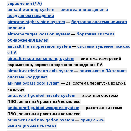
управления (ЛА)
air raid warning system
—
система оповещения о
воздушном нападении
airborne night vision system
—
бортовая система ночного
видения
airborne target location system
—
бортовая система
обнаружения целей
aircraft fire suppression system
—
система тушения пожара
с ЛА
aircraft response sensing system
— система измерений
параметров, характеризующих поведение ЛА
aircraft-carried earth axis system
—
связанная с ЛА земная
система координат
air-inlet bypass door system
—
дв.
система перепуска воздуха
на входе
antiaircraft guided missile system
— ракетная система
ПВО; зенитный ракетный комплекс
antiaircraft guided weapons system
— ракетная система
ПВО; зенитный ракетный комплекс
armament and navigation system
—
прицельно-
навигационная система