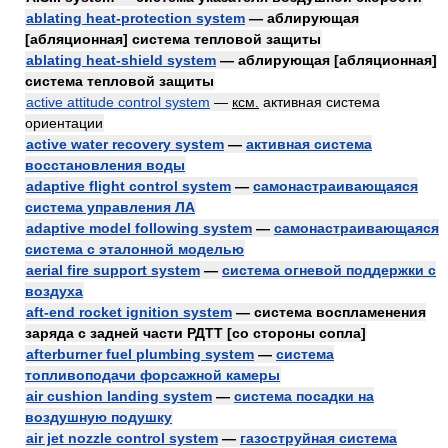
ablating heat-protection system
— аблирующая
[абляционная] система тепловой защиты
ablating heat-shield system
— аблирующая [абляционная]
система тепловой защиты
active attitude control system
—
ксм.
активная система
ориентации
active water recovery system
—
активная система
восстановления воды
adaptive flight control system
—
самонастраивающаяся
система управления ЛА
adaptive model following system
—
самонастраивающаяся
система с эталонной моделью
aerial fire support system
—
система огневой поддержки с
воздуха
aft-end rocket ignition system
— система воспламенения
заряда с задней части РДТТ [со стороны сопла]
afterburner fuel plumbing system
—
система
топливоподачи форсажной камеры
air cushion landing system
—
система посадки на
воздушную подушку
air jet nozzle control system
—
газоструйная система