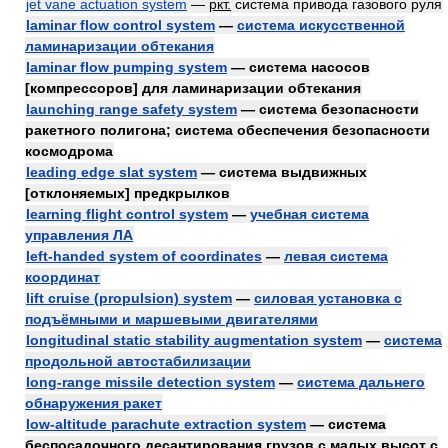
jet vane actuation system
—
ркт.
система привода газового руля
laminar flow control system
—
система искусственной
ламинаризации обтекания
laminar flow pumping system
— система насосов
[компрессоров] для ламинаризации обтекания
launching range safety system
— система безопасности
ракетного полигона; система обеспечения безопасности
космодрома
leading edge slat system
— система выдвижных
[отклоняемых] предкрылков
learning flight control system
—
учебная система
управления ЛА
left-handed system of coordinates
—
левая система
координат
lift cruise (propulsion) system
—
силовая установка с
подъёмными и маршевыми двигателями
longitudinal static stability augmentation system
—
система
продольной автостабилизации
long-range missile detection system
—
система дальнего
обнаружения ракет
low-altitude parachute extraction system
— система
беспосадочного десантирования грузов с малых высот с