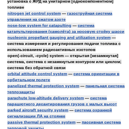
установка с ЖРД на унитарном [однокомпонентном]
топливе
nitrogen jet control system
—
газоструйная система
управления на сжатом азоте
nose-tow system for catapulting
—
система
катапультирования (самолёта) за носовую стойку шасси
nucleonic propellant gauging and utilization system
—
система измерения и регулирования подачи топлива с
использованием радиоактивных изотопов
open(-circuit, -cycle) system — открытая [незамкнутая]
система, система с незамкнутым контуром или циклом;
система без обратной связи
orbital attitude control system
—
система ориентации в
орбитальном полете
panelized thermal protection system
—
панельная система
теплозащиты
parachute low-altitude delivery system
—
система
парашютного десантирования грузов с малых высот
parked aircraft security system
—
система охранной
сигнализации ЛА на стоянке
passive thermal protection system
—
пассивная система
тепловой защиты