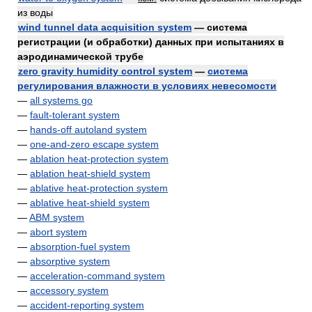
из воды
wind tunnel data acquisition system
— система
регистрации (и обработки) данных при испытаниях в
аэродинамической трубе
zero gravity humidity control system
—
система
регулирования влажности в условиях невесомости
—
all systems go
—
fault-tolerant system
—
hands-off autoland system
—
one-and-zero escape system
—
ablation heat-protection system
—
ablation heat-shield system
—
ablative heat-protection system
—
ablative heat-shield system
—
ABM system
—
abort system
—
absorption-fuel system
—
absorptive system
—
acceleration-command system
—
accessory system
—
accident-reporting system