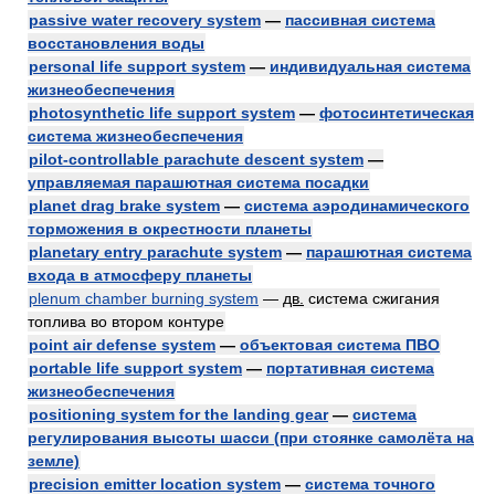
passive water recovery system
—
пассивная система
восстановления воды
personal life support system
—
индивидуальная система
жизнеобеспечения
photosynthetic life support system
—
фотосинтетическая
система жизнеобеспечения
pilot-controllable parachute descent system
—
управляемая парашютная система посадки
planet drag brake system
—
система аэродинамического
торможения в окрестности планеты
planetary entry parachute system
—
парашютная система
входа в атмосферу планеты
plenum chamber burning system
—
дв.
система сжигания
топлива во втором контуре
point air defense system
—
объектовая система ПВО
portable life support system
—
портативная система
жизнеобеспечения
positioning system for the landing gear
—
система
регулирования высоты шасси (при стоянке самолёта на
земле)
precision emitter location system
—
система точного