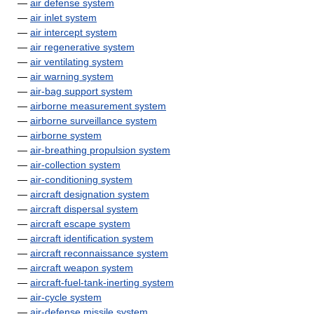
—
air defense system
—
air inlet system
—
air intercept system
—
air regenerative system
—
air ventilating system
—
air warning system
—
air-bag support system
—
airborne measurement system
—
airborne surveillance system
—
airborne system
—
air-breathing propulsion system
—
air-collection system
—
air-conditioning system
—
aircraft designation system
—
aircraft dispersal system
—
aircraft escape system
—
aircraft identification system
—
aircraft reconnaissance system
—
aircraft weapon system
—
aircraft-fuel-tank-inerting system
—
air-cycle system
—
air-defense missile system