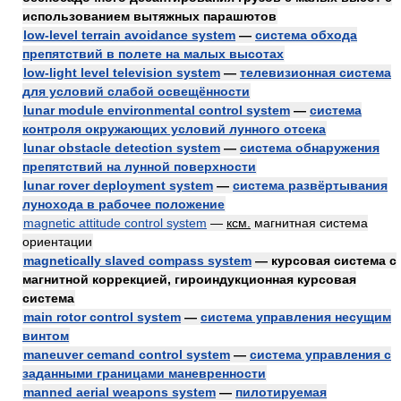
использованием вытяжных парашютов
low-level terrain avoidance system
—
система обхода
препятствий в полете на малых высотах
low-light level television system
—
телевизионная система
для условий слабой освещённости
lunar module environmental control system
—
система
контроля окружающих условий лунного отсека
lunar obstacle detection system
—
система обнаружения
препятствий на лунной поверхности
lunar rover deployment system
—
система развёртывания
лунохода в рабочее положение
magnetic attitude control system
—
ксм.
магнитная система
ориентации
magnetically slaved compass system
— курсовая система с
магнитной коррекцией, гироиндукционная курсовая
система
main rotor control system
—
система управления несущим
винтом
maneuver cemand control system
—
система управления с
заданными границами маневренности
manned aerial weapons system
—
пилотируемая