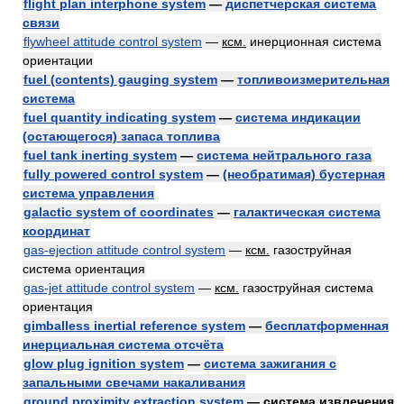
flight plan interphone system
—
диспетчерская система
связи
flywheel attitude control system
—
ксм.
инерционная система
ориентации
fuel (contents) gauging system
—
топливоизмерительная
система
fuel quantity indicating system
—
система индикации
(остающегося) запаса топлива
fuel tank inerting system
—
система нейтрального газа
fully powered control system
—
(необратимая) бустерная
система управления
galactic system of coordinates
—
галактическая система
координат
gas-ejection attitude control system
—
ксм.
газоструйная
система ориентация
gas-jet attitude control system
—
ксм.
газоструйная система
ориентация
gimballess inertial reference system
—
бесплатформенная
инерциальная система отсчёта
glow plug ignition system
—
система зажигания с
запальными свечами накаливания
ground proximity extraction system
— система извлечения