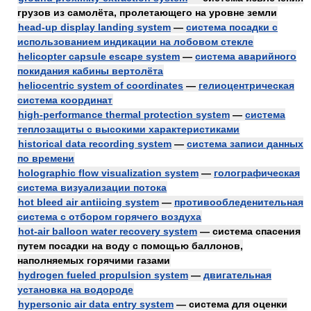
грузов из самолёта, пролетающего на уровне земли
head-up display landing system
—
система посадки с
использованием индикации на лобовом стекле
helicopter capsule escape system
—
система аварийного
покидания кабины вертолёта
heliocentric system of coordinates
—
гелиоцентрическая
система координат
high-performance thermal protection system
—
система
теплозащиты с высокими характеристиками
historical data recording system
—
система записи данных
по времени
holographic flow visualization system
—
голографическая
система визуализации потока
hot bleed air antiicing system
—
противообледенительная
система с отбором горячего воздуха
hot-air balloon water recovery system
— система спасения
путем посадки на воду с помощью баллонов,
наполняемых горячими газами
hydrogen fueled propulsion system
—
двигательная
установка на водороде
hypersonic air data entry system
— система для оценки