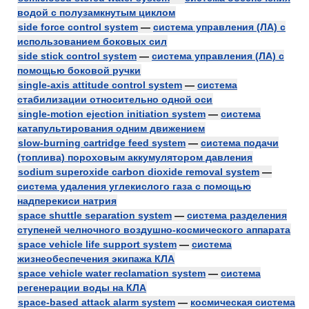
водой с полузамкнутым циклом
side force control system
—
система управления (ЛА) с
использованием боковых сил
side stick control system
—
система управления (ЛА) с
помощью боковой ручки
single-axis attitude control system
—
система
стабилизации относительно одной оси
single-motion ejection initiation system
—
система
катапультирования одним движением
slow-burning cartridge feed system
—
система подачи
(топлива) пороховым аккумулятором давления
sodium superoxide carbon dioxide removal system
—
система удаления углекислого газа с помощью
надперекиси натрия
space shuttle separation system
—
система разделения
ступеней челночного воздушно-космического аппарата
space vehicle life support system
—
система
жизнеобеспечения экипажа КЛА
space vehicle water reclamation system
—
система
регенерации воды на КЛА
space-based attack alarm system
—
космическая система