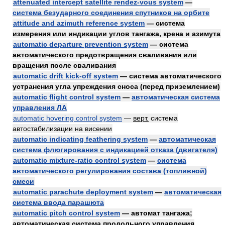
attenuated intercept satellite rendez-vous system
—
система безударного соединения спутников на орбите
attitude and azimuth reference system
— система
измерения или индикации углов тангажа, крена и азимута
automatic departure prevention system
— система
автоматического предотвращения сваливания или
вращения после сваливания
automatic drift kick-off system
— система автоматического
устранения угла упреждения сноса (перед приземлением)
automatic flight control system
—
автоматическая система
управления ЛА
automatic hovering control system
—
верт.
система
автостабилизации на висении
automatic indicating feathering system
—
автоматическая
система флюгирования с индикацией отказа (двигателя)
automatic mixture-ratio control system
—
система
автоматического регулирования состава (топливной)
смеси
automatic parachute deployment system
—
автоматическая
система ввода парашюта
automatic pitch control system
— автомат тангажа;
автоматическая система продольного управления