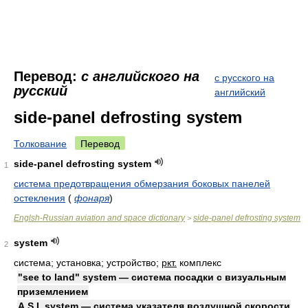
Перевод:
с английского на
с русского на
русский
английский
side-panel defrosting system
Толкование
Перевод
side-panel defrosting system
1
система предотвращения обмерзания боковых панелей
остекления
(
фонаря
)
Englsh-Russian aviation and space dictionary
side-panel defrosting system
>
system
2
система; установка; устройство;
ркт.
комплекс
"see to land" system — система посадки с визуальным
приземлением
A.S.I. system — система указателя воздушной скорости