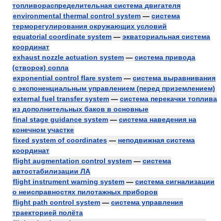
топливораспределительная система двигателя
environmental thermal control system
—
система
терморегулирования окружающих условий
equatorial coordinate system
—
экваториальная система
координат
exhaust nozzle actuation system
—
система привода
(створок) сопла
exponential control flare system
—
система выравнивания
с экспоненциальным управлением (перед приземлением)
external fuel transfer system
—
система перекачки топлива
из дополнительных баков в основные
final stage guidance system
—
система наведения на
конечном участке
fixed system of coordinates
—
неподвижная система
координат
flight augmentation control system
—
система
автостабилизации ЛА
flight instrument warning system
—
система сигнализации
о неисправностях пилотажных приборов
flight path control system
—
система управления
траекторией полёта