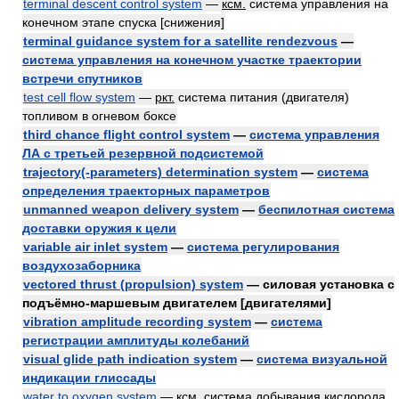
terminal descent control system
—
ксм.
система управления на
конечном этапе спуска [снижения]
terminal guidance system for a satellite rendezvous
—
система управления на конечном участке траектории
встречи спутников
test cell flow system
—
ркт.
система питания (двигателя)
топливом в огневом боксе
third chance flight control system
—
система управления
ЛА с третьей резервной подсистемой
trajectory(-parameters) determination system
—
система
определения траекторных параметров
unmanned weapon delivery system
—
беспилотная система
доставки оружия к цели
variable air inlet system
—
система регулирования
воздухозаборника
vectored thrust (propulsion) system
— силовая установка с
подъёмно-маршевым двигателем [двигателями]
vibration amplitude recording system
—
система
регистрации амплитуды колебаний
visual glide path indication system
—
система визуальной
индикации глиссады
water to oxygen system
—
ксм.
система добывания кислорода