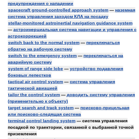
предупреждения о нападении
spacecraft ground-controlled approach system
—
наземная
система управления заходом КЛА на посадку
stellar-monitored astroinertial navigation guidance system
—
астроинерциальная система навигации и управления с
астрокоррекцией
switch back to the normal system
—
переключаться
обратно на рабочую систему
switch to the emergency system
—
переключаться на
аварийную систему
system of range side lobe
—
устройство подавления
боковых лепестков
tactical air control system
—
система управления
тактической авиацией
tailor the control system
—
доводить систему управления
(применительно к объекту)
target search and track system
—
поисково-прицельная
или поисково-следящая система
terminal control landing system
— система управления
посадкой по траектории, связанной с выбранной точкой
приземления