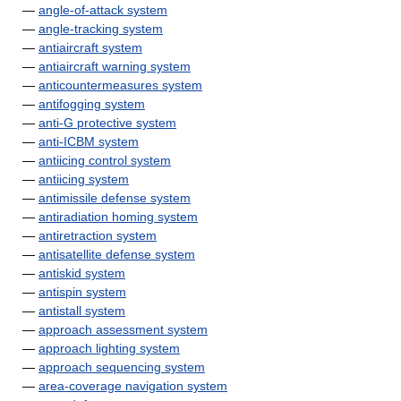
—
angle-of-attack system
—
angle-tracking system
—
antiaircraft system
—
antiaircraft warning system
—
anticountermeasures system
—
antifogging system
—
anti-G protective system
—
anti-ICBM system
—
antiicing control system
—
antiicing system
—
antimissile defense system
—
antiradiation homing system
—
antiretraction system
—
antisatellite defense system
—
antiskid system
—
antispin system
—
antistall system
—
approach assessment system
—
approach lighting system
—
approach sequencing system
—
area-coverage navigation system